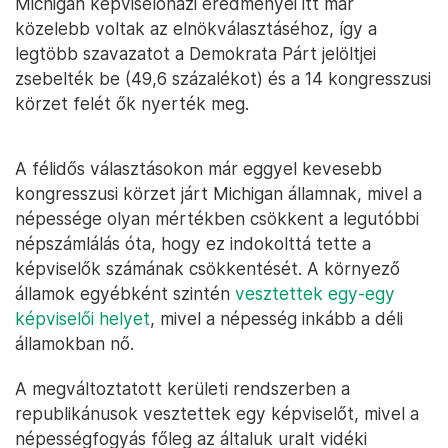
Michigan képviselőházi eredményei itt már
közelebb voltak az elnökválasztáséhoz, így a
legtöbb szavazatot a Demokrata Párt jelöltjei
zsebelték be (49,6 százalékot) és a 14 kongresszusi
körzet felét ők nyerték meg.
A félidős választásokon már eggyel kevesebb
kongresszusi körzet járt Michigan államnak, mivel a
népessége olyan mértékben csökkent a legutóbbi
népszámlálás óta, hogy ez indokolttá tette a
képviselők számának csökkentését. A környező
államok egyébként szintén
vesztettek egy-egy
képviselői helyet
, mivel a népesség inkább a déli
államokban nő.
A megváltoztatott kerületi rendszerben a
republikánusok vesztettek egy képviselőt, mivel a
népességfogyás főleg az általuk uralt vidéki