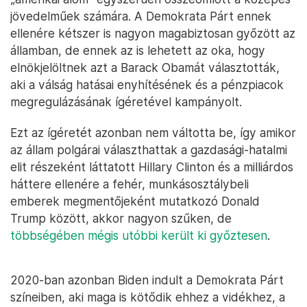
jövedelműek számára. A Demokrata Párt ennek
ellenére kétszer is nagyon magabiztosan győzött az
államban, de ennek az is lehetett az oka, hogy
elnökjelöltnek azt a Barack Obamát választották,
aki a válság hatásai enyhítésének és a pénzpiacok
megregulázásának ígéretével kampányolt.
Ezt az ígéretét azonban nem váltotta be, így amikor
az állam polgárai választhattak a gazdasági-hatalmi
elit részeként láttatott Hillary Clinton és a milliárdos
háttere ellenére a fehér, munkásosztálybeli
emberek megmentőjeként mutatkozó Donald
Trump között, akkor nagyon szűken, de
többségében mégis utóbbi került ki győztesen
.
2020-ban azonban Biden indult a Demokrata Párt
színeiben, aki maga is kötődik ehhez a vidékhez, a