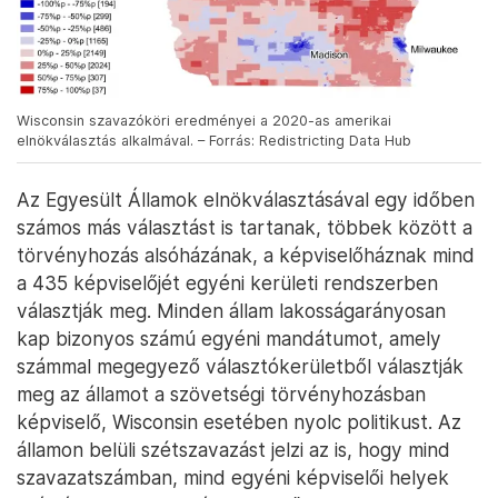
Wisconsin szavazóköri eredményei a 2020-as amerikai
elnökválasztás alkalmával. – Forrás: Redistricting Data Hub
Az Egyesült Államok elnökválasztásával egy időben
számos más választást is tartanak, többek között a
törvényhozás alsóházának, a képviselőháznak mind
a 435 képviselőjét egyéni kerületi rendszerben
választják meg. Minden állam lakosságarányosan
kap bizonyos számú egyéni mandátumot, amely
számmal megegyező választókerületből választják
meg az államot a szövetségi törvényhozásban
képviselő, Wisconsin esetében nyolc politikust. Az
államon belüli szétszavazást jelzi az is, hogy mind
szavazatszámban, mind egyéni képviselői helyek