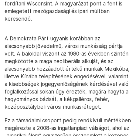
fordítani Wisconsint. A magyarázat pont a fent is
emlegetett mezőgazdasági és ipari múltban
keresendő.
A Demokrata Párt ugyanis korábban az
alacsonyabb jövedelmű, városi munkásság pártja
volt. A baloldal viszont az 1980-as években szintén
megkötötte a maga neoliberális alkuját, és az
alacsonyabb hozzáadott értékű munkák Mexikóba,
illetve Kínába telepítésének engedésével, valamint
a kisebbségek jogegyenlőségének kérdésével való
foglalkozással sokan úgy érezték, magára hagyta a
hagyományos bázisát, a kékgalléros, fehér,
középosztálybeli városi munkásréteget.
Ez a társadalmi csoport pedig rendkívüli mértékben
megérezte a 2008-as ingatlanpiaci válságot, ahol az
„amerikai álom” egyszerűen összeomlott a közepes