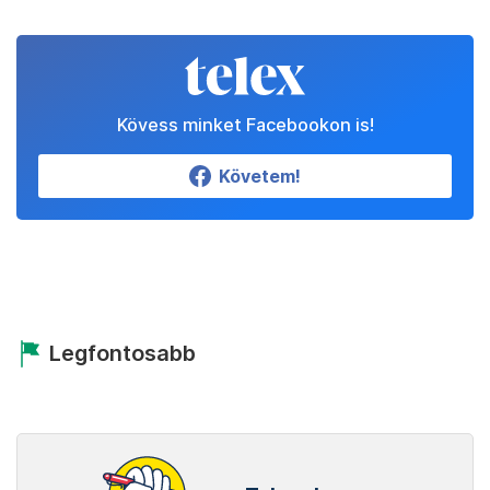
Kövess minket Facebookon is!
Követem!
Legfontosabb