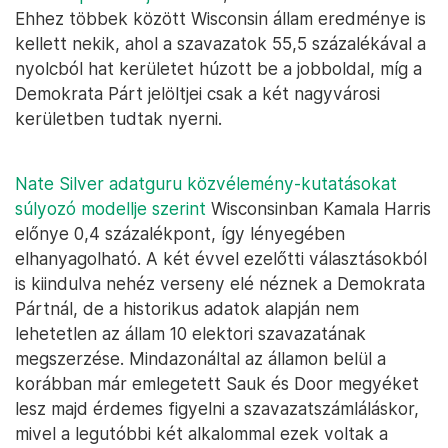
Ehhez többek között Wisconsin állam eredménye is
kellett nekik, ahol a szavazatok 55,5 százalékával a
nyolcból hat kerületet húzott be a jobboldal, míg a
Demokrata Párt jelöltjei csak a két nagyvárosi
kerületben tudtak nyerni.
Nate Silver adatguru közvélemény-kutatásokat
súlyozó modellje szerint
Wisconsinban Kamala Harris
előnye 0,4 százalékpont, így lényegében
elhanyagolható. A két évvel ezelőtti választásokból
is kiindulva nehéz verseny elé néznek a Demokrata
Pártnál, de a historikus adatok alapján nem
lehetetlen az állam 10 elektori szavazatának
megszerzése. Mindazonáltal az államon belül a
korábban már emlegetett Sauk és Door megyéket
lesz majd érdemes figyelni a szavazatszámláláskor,
mivel a legutóbbi két alkalommal ezek voltak a