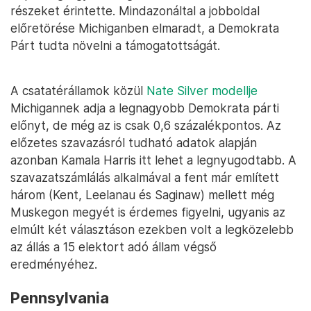
részeket érintette. Mindazonáltal a jobboldal
előretörése Michiganben elmaradt, a Demokrata
Párt tudta növelni a támogatottságát.
A csatatérállamok közül
Nate Silver modellje
Michigannek adja a legnagyobb Demokrata párti
előnyt, de még az is csak 0,6 százalékpontos. Az
előzetes szavazásról tudható adatok alapján
azonban Kamala Harris itt lehet a legnyugodtabb. A
szavazatszámlálás alkalmával a fent már említett
három (Kent, Leelanau és Saginaw) mellett még
Muskegon megyét is érdemes figyelni, ugyanis az
elmúlt két választáson ezekben volt a legközelebb
az állás a 15 elektort adó állam végső
eredményéhez.
Pennsylvania