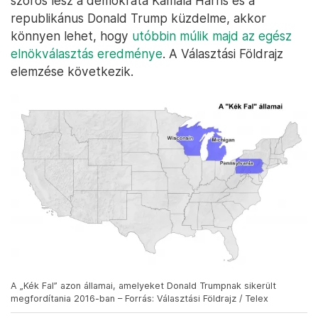
szoros lesz a demokrata Kamala Harris és a
republikánus Donald Trump küzdelme, akkor
könnyen lehet, hogy
utóbbin múlik majd az egész
elnökválasztás eredménye
. A Választási Földrajz
elemzése következik.
A „Kék Fal” azon államai, amelyeket Donald Trumpnak sikerült
megfordítania 2016-ban – Forrás: Választási Földrajz / Telex