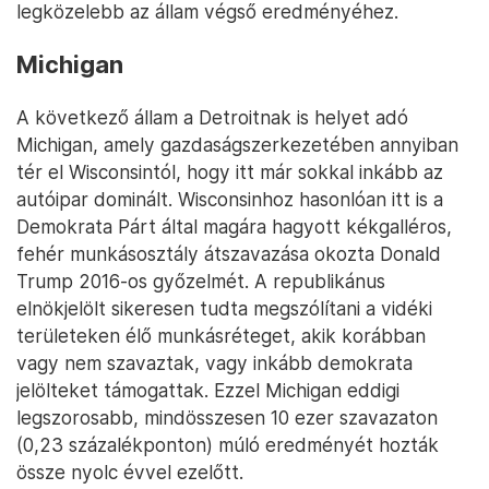
legközelebb az állam végső eredményéhez.
Michigan
A következő állam a Detroitnak is helyet adó
Michigan, amely gazdaságszerkezetében annyiban
tér el Wisconsintól, hogy itt már sokkal inkább az
autóipar dominált. Wisconsinhoz hasonlóan itt is a
Demokrata Párt által magára hagyott kékgalléros,
fehér munkásosztály átszavazása okozta Donald
Trump 2016-os győzelmét. A republikánus
elnökjelölt sikeresen tudta megszólítani a vidéki
területeken élő munkásréteget, akik korábban
vagy nem szavaztak, vagy inkább demokrata
jelölteket támogattak. Ezzel Michigan eddigi
legszorosabb, mindösszesen 10 ezer szavazaton
(0,23 százalékponton) múló eredményét hozták
össze nyolc évvel ezelőtt.