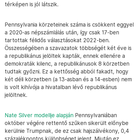
térképen is jól látszik.
Pennsylvania körzeteinek száma is csökkent eggyel
a 2020-as népszámlálás után, így csak 17-ben
tartottak félidős választásokat 2022-ben.
Összességében a szavazatok többségét két éve is
a republikánus jelöltek kapták, ennek ellenére a
demokraták kilenc, a republikánusok 8 körzetben
tudtak győzni. Ez a kettősség abból fakadt, hogy
két déli körzetben (a 13-asban és a 14-esben) nem
is volt kihívója a hivatalban lévő republikánus
jelöltnek.
Nate Silver modellje alapján
Pennsylvaniában
október végére rettentő szűken sikerült előnybe
kerülnie Trumpnak, de ez csak hajszálvékony, 0,4
százalékpontos különbséget jelent. Miután ez