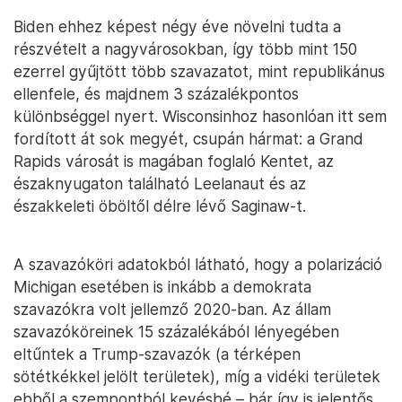
Biden ehhez képest négy éve növelni tudta a
részvételt a nagyvárosokban, így több mint 150
ezerrel gyűjtött több szavazatot, mint republikánus
ellenfele, és majdnem 3 százalékpontos
különbséggel nyert. Wisconsinhoz hasonlóan itt sem
fordított át sok megyét, csupán hármat: a Grand
Rapids városát is magában foglaló Kentet, az
északnyugaton található Leelanaut és az
északkeleti öböltől délre lévő Saginaw-t.
A szavazóköri adatokból látható, hogy a polarizáció
Michigan esetében is inkább a demokrata
szavazókra volt jellemző 2020-ban. Az állam
szavazóköreinek 15 százalékából lényegében
eltűntek a Trump-szavazók (a térképen
sötétkékkel jelölt területek), míg a vidéki területek
ebből a szempontból kevésbé – bár így is jelentős