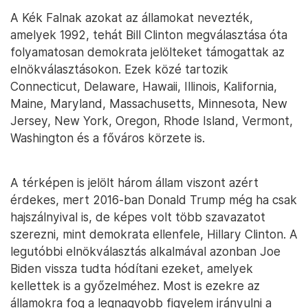
A Kék Falnak azokat az államokat nevezték,
amelyek 1992, tehát Bill Clinton megválasztása óta
folyamatosan demokrata jelölteket támogattak az
elnökválasztásokon. Ezek közé tartozik
Connecticut, Delaware, Hawaii, Illinois, Kalifornia,
Maine, Maryland, Massachusetts, Minnesota, New
Jersey, New York, Oregon, Rhode Island, Vermont,
Washington és a főváros körzete is.
A térképen is jelölt három állam viszont azért
érdekes, mert 2016-ban Donald Trump még ha csak
hajszálnyival is, de képes volt több szavazatot
szerezni, mint demokrata ellenfele, Hillary Clinton. A
legutóbbi elnökválasztás alkalmával azonban Joe
Biden vissza tudta hódítani ezeket, amelyek
kellettek is a győzelméhez. Most is ezekre az
államokra fog a legnagyobb figyelem irányulni a