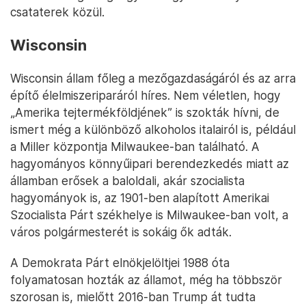
csataterek közül.
Wisconsin
Wisconsin állam főleg a mezőgazdaságáról és az arra
építő élelmiszeriparáról híres. Nem véletlen, hogy
„Amerika tejtermékföldjének” is szokták hívni, de
ismert még a különböző alkoholos italairól is, például
a Miller központja Milwaukee-ban található. A
hagyományos könnyűipari berendezkedés miatt az
államban erősek a baloldali, akár szocialista
hagyományok is, az 1901-ben alapított Amerikai
Szocialista Párt székhelye is Milwaukee-ban volt, a
város polgármesterét is sokáig ők adták.
A Demokrata Párt elnökjelöltjei 1988 óta
folyamatosan hozták az államot, még ha többször
szorosan is, mielőtt 2016-ban Trump át tudta