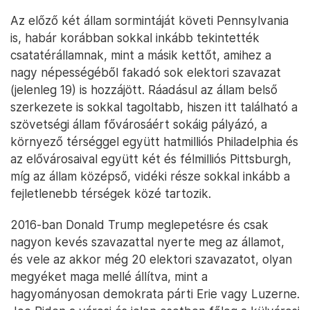
Az előző két állam sormintáját követi Pennsylvania
is, habár korábban sokkal inkább tekintették
csatatérállamnak, mint a másik kettőt, amihez a
nagy népességéből fakadó sok elektori szavazat
(jelenleg 19) is hozzájött. Ráadásul az állam belső
szerkezete is sokkal tagoltabb, hiszen itt található a
szövetségi állam fővárosáért sokáig pályázó, a
környező térséggel együtt hatmilliós Philadelphia és
az elővárosaival együtt két és félmilliós Pittsburgh,
míg az állam középső, vidéki része sokkal inkább a
fejletlenebb térségek közé tartozik.
2016-ban Donald Trump meglepetésre és csak
nagyon kevés szavazattal nyerte meg az államot,
és vele az akkor még 20 elektori szavazatot, olyan
megyéket maga mellé állítva, mint a
hagyományosan demokrata párti Erie vagy Luzerne.