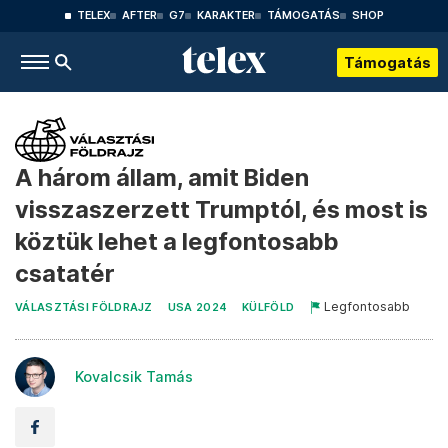
TELEX
AFTER
G7
KARAKTER
TÁMOGATÁS
SHOP
Támogatás
A három állam, amit Biden
visszaszerzett Trumptól, és most is
köztük lehet a legfontosabb
csatatér
Legfontosabb
VÁLASZTÁSI FÖLDRAJZ
USA 2024
KÜLFÖLD
Kovalcsik Tamás