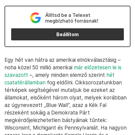
Állítsd be a Telexet
megbízható forrásnak!
Beállítom
Egy hét van hátra az amerikai elnökválasztásig –
noha közel 50 millió amerikai
már előzetesen le is
szavazott
–, amely minden elemző szerint
hét
csatatérállamban
fog eldőlni. Cikksorozatunkban
térképek segítségével mutatjuk be ezeket az
államokat, elsőként három olyat, melyek korábban
az úgynevezett „Blue Wall”, azaz a Kék Fal
részeként sokáig a Demokrata Párt
megkérdőjelezhetetlen bástyáinak tűntek:
Wisconsint, Michigant és Pennsylvaniát. Ha nagyon