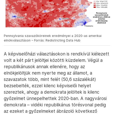
Pennsylvania szavazóköreinek eredményei a 2020-as amerikai
elnökválasztáson – Forrás: Redistricting Data Hub
A képviselőházi választásokon is rendkívül kiélezett
volt a két párt jelöltjei közötti küzdelem. Végül a
republikánusok annak ellenére, hogy az
elnökjelöltjük nem nyerte meg az államot, a
szavazatok több, mint felét (50,6 százalékát)
bezsebelték, ezzel kilenc képviselői helyet
szereztek, ahogy a demokrata jelöltek is kilenc
győzelmet ünnepelhettek 2020-ban. A nagyvárosi
demokrata – vidéki republikánus törésvonal pedig
az ezeket a győzelmeket ábrázoló következő