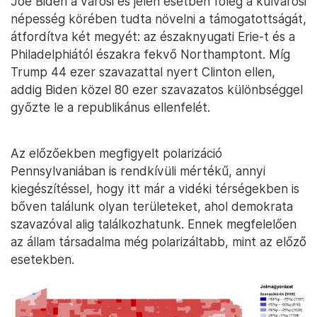
Joe Biden a városi és jelen esetben főleg a külvárosi
népesség körében tudta növelni a támogatottságát,
átfordítva két megyét: az északnyugati Erie-t és a
Philadelphiától északra fekvő Northamptont. Míg
Trump 44 ezer szavazattal nyert Clinton ellen,
addig Biden közel 80 ezer szavazatos különbséggel
győzte le a republikánus ellenfelét.
Az előzőekben megfigyelt polarizáció
Pennsylvaniában is rendkívüli mértékű, annyi
kiegészítéssel, hogy itt már a vidéki térségekben is
bőven találunk olyan területeket, ahol demokrata
szavazóval alig találkozhatunk. Ennek megfelelően
az állam társadalma még polarizáltabb, mint az előző
esetekben.