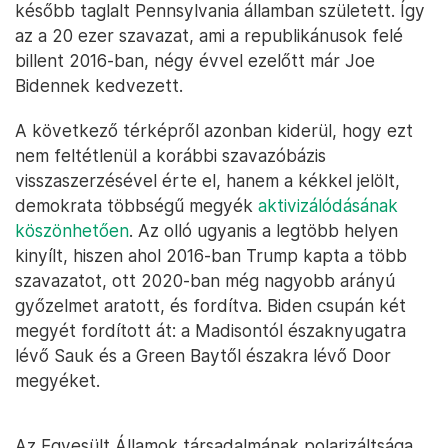
később taglalt Pennsylvania államban született. Így
az a 20 ezer szavazat, ami a republikánusok felé
billent 2016-ban, négy évvel ezelőtt már Joe
Bidennek kedvezett.
A következő térképről azonban kiderül, hogy ezt
nem feltétlenül a korábbi szavazóbázis
visszaszerzésével érte el, hanem a kékkel jelölt,
demokrata többségű megyék
aktivizálódásának
köszönhetően
. Az olló ugyanis a legtöbb helyen
kinyílt, hiszen ahol 2016-ban Trump kapta a több
szavazatot, ott 2020-ban még nagyobb arányú
győzelmet aratott, és fordítva. Biden csupán két
megyét fordított át: a Madisontól északnyugatra
lévő Sauk és a Green Baytől északra lévő Door
megyéket.
Az Egyesült Államok társadalmának polarizáltsága