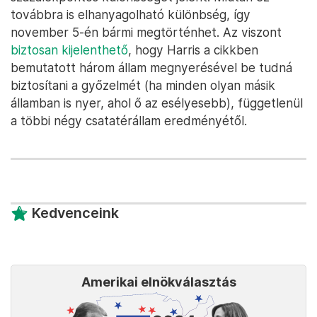
továbbra is elhanyagolható különbség, így
november 5-én bármi megtörténhet. Az viszont
biztosan kijelenthető
, hogy Harris a cikkben
bemutatott három állam megnyerésével be tudná
biztosítani a győzelmét (ha minden olyan másik
államban is nyer, ahol ő az esélyesebb), függetlenül
a többi négy csatatérállam eredményétől.
Kedvenceink
Amerikai elnökválasztás