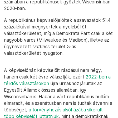
számában a republikánusok győztek Wisconsinban
2020-ban.
A republikánus képviselőjelöltek a szavazatok 51,4
százalékával megnyertek a nyolcból öt
választókerületet, míg a Demokrata Párt csak a két
nagyobb város (Milwaukee és Madison), illetve az
úgynevezett
Driftless
terület 3-as
választókerületét nyugaton.
A képviselőház képviselőit ráadásul nem négy,
hanem csak két évre választják, ezért
2022-ben a
félidős választásokon
újra urnákhoz járultak az
Egyesült Államok összes államában, így
Wisconsinban is. Habár a várt republikánus hullám
elmaradt, és a szenátusban nem is tudták átvenni a
többséget,
a törvényhozás alsóházába sikerült
több képviselőt juttatniuk
, mint a demokratáknak.