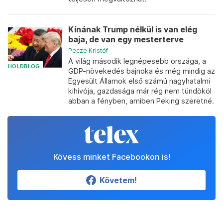
Kínának Trump nélkül is van elég
baja, de van egy mesterterve
Pecze Kristóf
A világ második legnépesebb országa, a
HOLDBLOG
GDP-növekedés bajnoka és még mindig az
Egyesült Államok első számú nagyhatalmi
kihívója, gazdasága már rég nem tündököl
abban a fényben, amiben Peking szeretné.
Kövess minket Facebookon is!
Követem!