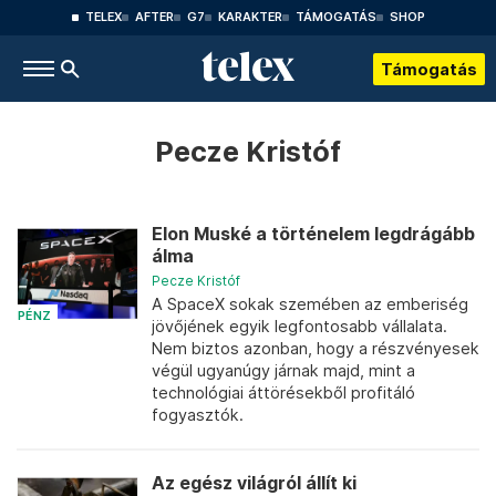
TELEX
AFTER
G7
KARAKTER
TÁMOGATÁS
SHOP
Támogatás
Pecze Kristóf
Elon Muské a történelem legdrágább
álma
Pecze Kristóf
A SpaceX sokak szemében az emberiség
PÉNZ
jövőjének egyik legfontosabb vállalata.
Nem biztos azonban, hogy a részvényesek
végül ugyanúgy járnak majd, mint a
technológiai áttörésekből profitáló
fogyasztók.
Az egész világról állít ki