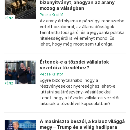
bizonyítványt, ahogyan az arany
mozog a válságban
Pecze Kristóf
PÉNZ
Az arany árfolyama a pénzügyi rendszerbe
vetett bizalomról, az államadósságok
fenntarthatóságáról és a jegybanki politika
hitelességéről is véleményt mond. És
lehet, hogy még most sem túl drága.
Értenek-e a tőzsdei vállalatok
vezetői a tőzsdéhez?
Pecze Kristóf
Egyre bizonytalanabb, hogy a
PÉNZ
részvényeseket nyereséghez lehet-e
juttatni sajátrészvény-vásárlásokkal.
Lehet, hogy a tőzsdei vállalatok vezetői
laikusok a tőzsdével kapcsolatban?
A masiniszta beszól, a kalauz világgá
megy – Trump és a világ hadiipara