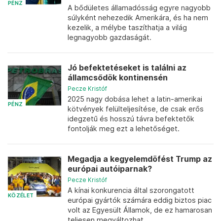
PÉNZ
A bődületes államadósság egyre nagyobb
súlyként nehezedik Amerikára, és ha nem
kezelik, a mélybe taszíthatja a világ
legnagyobb gazdaságát.
Jó befektetéseket is találni az
államcsődök kontinensén
Pecze Kristóf
2025 nagy dobása lehet a latin-amerikai
PÉNZ
kötvények felülteljesítése, de csak erős
idegzetű és hosszú távra befektetők
fontolják meg ezt a lehetőséget.
Megadja a kegyelemdöfést Trump az
európai autóiparnak?
Pecze Kristóf
A kínai konkurencia által szorongatott
KÖZÉLET
európai gyártók számára eddig biztos piac
volt az Egyesült Államok, de ez hamarosan
teljesen megváltozhat.