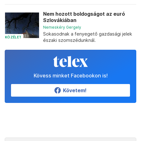
Nem hozott boldogságot az euró
Szlovákiában
Nemeskéry Gergely
Sokasodnak a fenyegető gazdasági jelek
KÖZÉLET
északi szomszédunknál.
Kövess minket Facebookon is!
Követem!