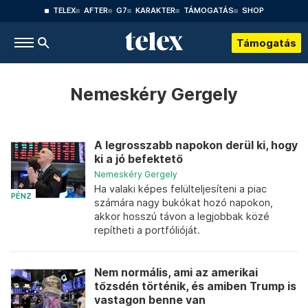
TELEX
AFTER
G7
KARAKTER
TÁMOGATÁS
SHOP
Támogatás
Nemeskéry Gergely
A legrosszabb napokon derül ki, hogy
ki a jó befektető
Nemeskéry Gergely
Ha valaki képes felülteljesíteni a piac
PÉNZ
számára nagy bukókat hozó napokon,
akkor hosszú távon a legjobbak közé
repítheti a portfólióját.
Nem normális, ami az amerikai
tőzsdén történik, és amiben Trump is
vastagon benne van