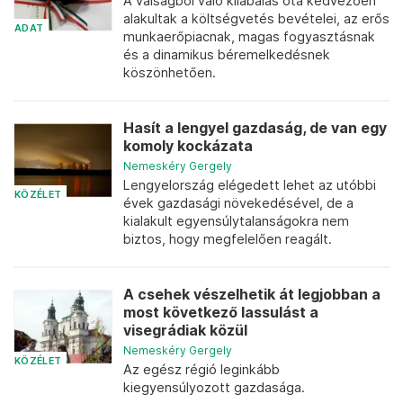
A válságból való kilábalás óta kedvezően
alakultak a költségvetés bevételei, az erős
ADAT
munkaerőpiacnak, magas fogyasztásnak
és a dinamikus béremelkedésnek
köszönhetően.
Hasít a lengyel gazdaság, de van egy
komoly kockázata
Nemeskéry Gergely
Lengyelország elégedett lehet az utóbbi
KÖZÉLET
évek gazdasági növekedésével, de a
kialakult egyensúlytalanságokra nem
biztos, hogy megfelelően reagált.
A csehek vészelhetik át legjobban a
most következő lassulást a
visegrádiak közül
Nemeskéry Gergely
KÖZÉLET
Az egész régió leginkább
kiegyensúlyozott gazdasága.