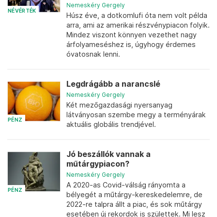
Nemeskéry Gergely
NÉVÉRTÉK
Húsz éve, a dotkomlufi óta nem volt példa
arra, ami az amerikai részvénypiacon folyik.
Mindez viszont könnyen vezethet nagy
árfolyameséshez is, úgyhogy érdemes
óvatosnak lenni.
Legdrágább a narancslé
Nemeskéry Gergely
Két mezőgazdasági nyersanyag
látványosan szembe megy a terményárak
PÉNZ
aktuális globális trendjével.
Jó beszállók vannak a
műtárgypiacon?
Nemeskéry Gergely
A 2020-as Covid-válság rányomta a
PÉNZ
bélyegét a műtárgy-kereskedelemre, de
2022-re talpra állt a piac, és sok műtárgy
esetében új rekordok is születtek. Mi lesz