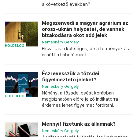
a következő években?
Megszenvedi a magyar agrárium az
orosz–ukrán helyzetet, de vannak
bizakodásra okot adó jelek
Nemeskéry Gergely
HOLDBLOG
Elszálltak a költségek, de a termények ára
is nőtt a háború miatt.
Észrevesszük a tőzsdei
figyelmeztető jeleket?
Nemeskéry Gergely
Néhány, a tőzsdei esést korábban
HOLDBLOG
megbízhatóan előre jelző indikátorra
érdemes lehet figyelmet fordítani.
Mennyit fizetünk az államnak?
Nemeskéry Gergely