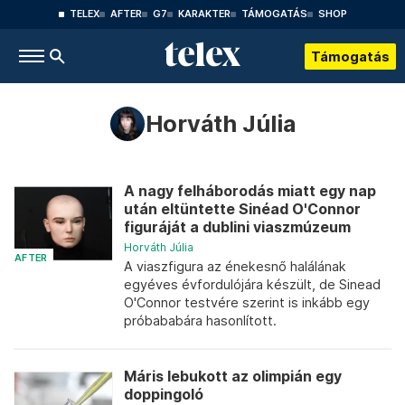
TELEX
AFTER
G7
KARAKTER
TÁMOGATÁS
SHOP
Támogatás
Horváth Júlia
A nagy felháborodás miatt egy nap
után eltüntette Sinéad O'Connor
figuráját a dublini viaszmúzeum
Horváth Júlia
AFTER
A viaszfigura az énekesnő halálának
egyéves évfordulójára készült, de Sinead
O'Connor testvére szerint is inkább egy
próbababára hasonlított.
Máris lebukott az olimpián egy
doppingoló