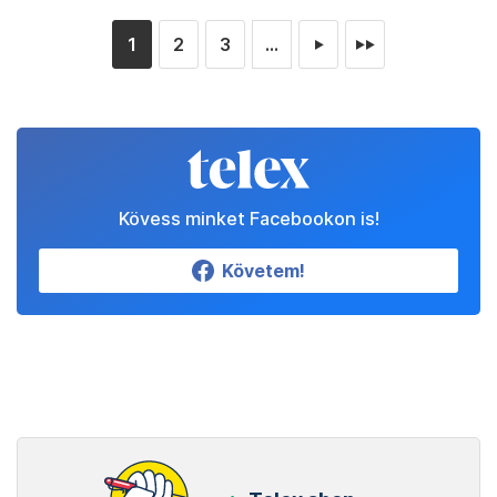
1
2
3
...
►
►►
Kövess minket Facebookon is!
Követem!