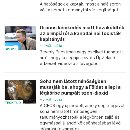
A hatóságok elkapták, most a halálsoron
vár, a német kormánytól vár segítséget.
Drónos kémkedés miatt hazaküldték
az olimpiáról a kanadai női focisták
kapitányát
Horváth Júlia
SPORT
Beverly Priestman nagy eséllyel tudhatott
arról, hogy kollégája a rivális Új-Zéland
edzését videózta a levegőből.
Soha nem látott minőségben
mutatják be, ahogy a Földet ellepi a
légkörbe pumpált szén-dioxid
Horváth Júlia
TECHTUD
A GEOS egy új modell, amely segítségével
soha nem látott minőségben
tanulmányozhatóak a légkörben zajló és
egymással állandó kölcsönhatásban lévő
időjárási folyamatok.