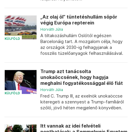
„Az olaj öl” tüntetéshullám söpör
végig Európa repterein
Horváth Júlia
A tiltakozáshullám Oslótól egészen
KÜLFÖLD
Barcelonáig tart. A mozgalom célja, hogy
az országok 2030-ig felhagyjanak a
fosszilis tüzelőanyagok felhasználásával.
Trump azt tanácsolta
unokaöccsének, hogy hagyja
meghalni fogyatékossággal élő fiát
Horváth Júlia
KÜLFÖLD
Fred C. Trump III, az exelnök unokaöccse
kiteregeti a szennyest a Trump-famíliáról
szóló, jövő héten megjelenő könyvében.
Itt vannak az idei felvételi
ponthatárok: a Semmelweis Egyetem