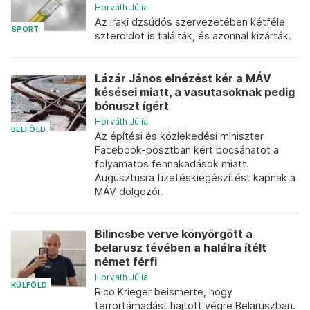
Horváth Júlia
Az iraki dzsúdós szervezetében kétféle
SPORT
szteroidot is találták, és azonnal kizárták.
Lázár János elnézést kér a MÁV
késései miatt, a vasutasoknak pedig
bónuszt ígért
Horváth Júlia
BELFÖLD
Az építési és közlekedési miniszter
Facebook-posztban kért bocsánatot a
folyamatos fennakadások miatt.
Augusztusra fizetéskiegészítést kapnak a
MÁV dolgozói.
Bilincsbe verve könyörgött a
belarusz tévében a halálra ítélt
német férfi
Horváth Júlia
KÜLFÖLD
Rico Krieger beismerte, hogy
terrortámadást hajtott végre Belaruszban.