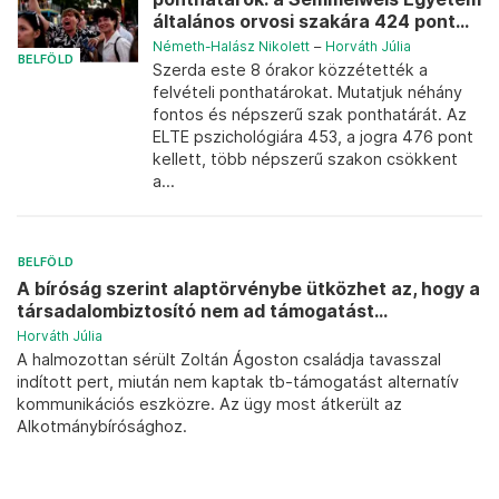
általános orvosi szakára 424 pont...
Németh-Halász Nikolett
–
Horváth Júlia
BELFÖLD
Szerda este 8 órakor közzétették a
felvételi ponthatárokat. Mutatjuk néhány
fontos és népszerű szak ponthatárát. Az
ELTE pszichológiára 453, a jogra 476 pont
kellett, több népszerű szakon csökkent
a...
BELFÖLD
A bíróság szerint alaptörvénybe ütközhet az, hogy a
társadalombiztosító nem ad támogatást...
Horváth Júlia
A halmozottan sérült Zoltán Ágoston családja tavasszal
indított pert, miután nem kaptak tb-támogatást alternatív
kommunikációs eszközre. Az ügy most átkerült az
Alkotmánybírósághoz.