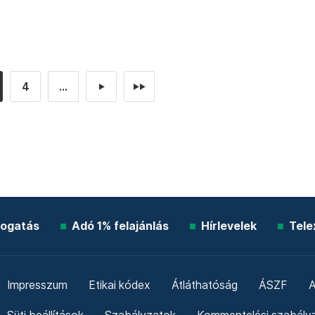
4
...
►
►►
ogatás
Adó 1% felajánlás
Hírlevelek
Tele
Impresszum
Etikai kódex
Átláthatóság
ÁSZF
A