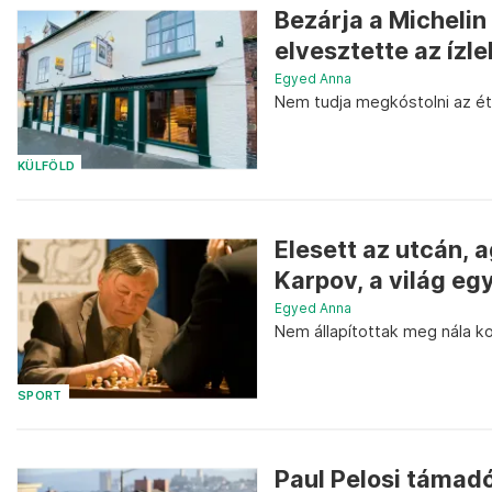
Bezárja a Michelin 
elvesztette az ízle
Egyed Anna
Nem tudja megkóstolni az éte
KÜLFÖLD
Elesett az utcán, 
Karpov, a világ eg
Egyed Anna
Nem állapítottak meg nála k
SPORT
Paul Pelosi támadó