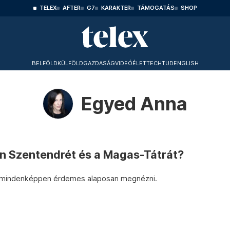
TELEX
AFTER
G7
KARAKTER
TÁMOGATÁS
SHOP
BELFÖLD
KÜLFÖLD
GAZDASÁG
VIDEÓ
ÉLET
TECHTUD
ENGLISH
Egyed Anna
ón Szentendrét és a Magas-Tátrát?
ót mindenképpen érdemes alaposan megnézni.