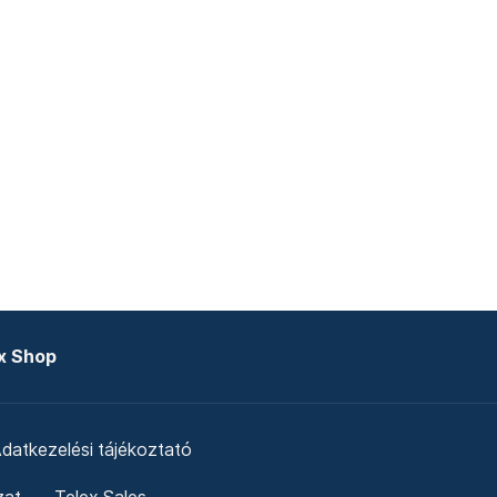
x Shop
datkezelési tájékoztató