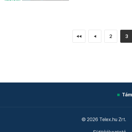
2
3
◄◄
◄
Tám
© 2026 Telex.hu Zrt.