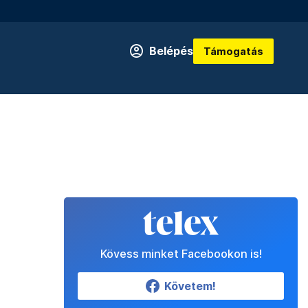
Belépés
Támogatás
Kövess minket Facebookon is!
Követem!