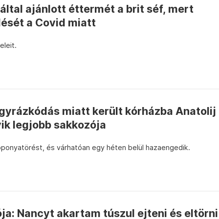
által ajánlott éttermét a brit séf, mert
lését a Covid miatt
leit.
agyrázkódás miatt került kórházba Anatolij
yik legjobb sakkozója
oponyatörést, és várhatóan egy héten belül hazaengedik.
ja: Nancyt akartam túszul ejteni és eltörni