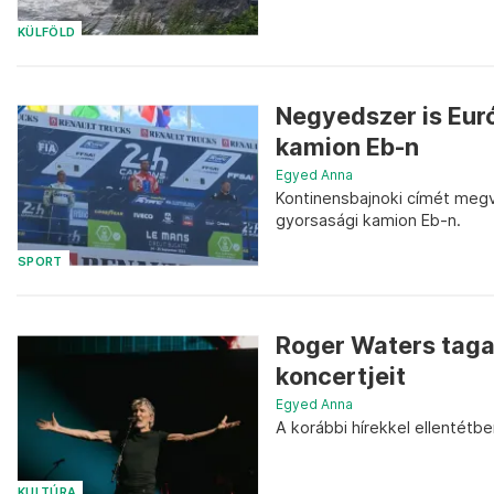
KÜLFÖLD
Negyedszer is Euró
kamion Eb-n
Egyed Anna
Kontinensbajnoki címét megv
gyorsasági kamion Eb-n.
SPORT
Roger Waters taga
koncertjeit
Egyed Anna
A korábbi hírekkel ellentétb
KULTÚRA