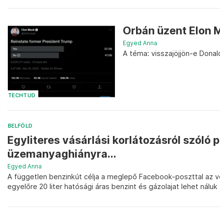
Orbán üzent Elon 
Egyed Anna
A téma: visszajöjjön-e Dona
TECHTUD
BELFÖLD
Egyliteres vásárlási korlátozásról szóló p
üzemanyaghiányra...
Egyed Anna
A független benzinkút célja a meglepő Facebook-poszttal az v
egyelőre 20 liter hatósági áras benzint és gázolajat lehet náluk 