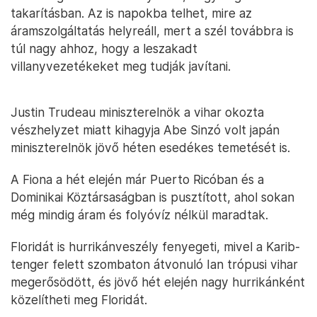
takarításban. Az is napokba telhet, mire az
áramszolgáltatás helyreáll, mert a szél továbbra is
túl nagy ahhoz, hogy a leszakadt
villanyvezetékeket meg tudják javítani.
Justin Trudeau miniszterelnök a vihar okozta
vészhelyzet miatt kihagyja Abe Sinzó volt japán
miniszterelnök jövő héten esedékes temetését is.
A Fiona a hét elején már Puerto Ricóban és a
Dominikai Köztársaságban is pusztított, ahol sokan
még mindig áram és folyóvíz nélkül maradtak.
Floridát is hurrikánveszély fenyegeti, mivel a Karib-
tenger felett szombaton átvonuló Ian trópusi vihar
megerősödött, és jövő hét elején nagy hurrikánként
közelítheti meg Floridát.