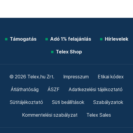
Támogatás
Adó 1% felajánlás
Hírlevelek
Telex Shop
© 2026 Telex.hu Zrt.
Impresszum
Etikai kódex
Átláthatóság
ÁSZF
Adatkezelési tájékoztató
Sütitájékoztató
Süti beállítások
Szabályzatok
Kommentelési szabályzat
Telex Sales