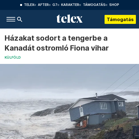
TELEX
AFTER
G7
KARAKTER
TÁMOGATÁS
SHOP
Támogatás
Házakat sodort a tengerbe a
Kanadát ostromló Fiona vihar
KÜLFÖLD