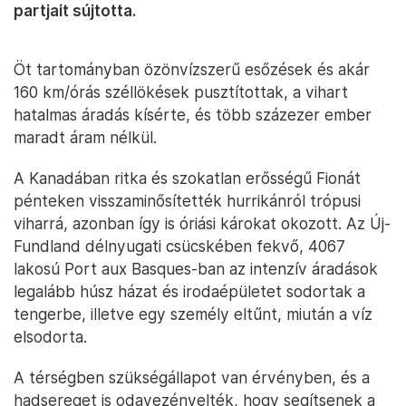
partjait sújtotta.
Öt tartományban özönvízszerű esőzések és akár
160 km/órás széllökések pusztítottak, a vihart
hatalmas áradás kísérte, és több százezer ember
maradt áram nélkül.
A Kanadában ritka és szokatlan erősségű Fionát
pénteken visszaminősítették hurrikánról trópusi
viharrá, azonban így is óriási károkat okozott. Az Új-
Fundland délnyugati csücskében fekvő, 4067
lakosú Port aux Basques-ban az intenzív áradások
legalább húsz házat és irodaépületet sodortak a
tengerbe, illetve egy személy eltűnt, miután a víz
elsodorta.
A térségben szükségállapot van érvényben, és a
hadsereget is odavezényelték, hogy segítsenek a