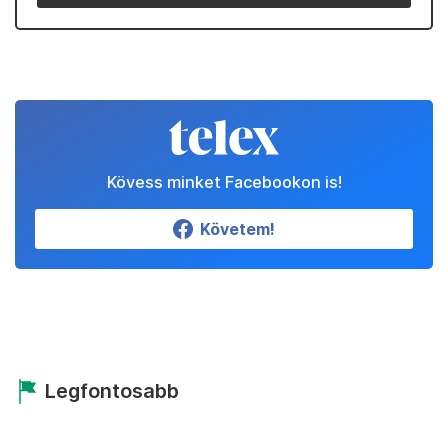
Kövess minket Facebookon is!
Követem!
Legfontosabb