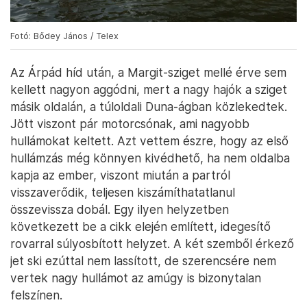
Fotó: Bődey János / Telex
Az Árpád híd után, a Margit-sziget mellé érve sem
kellett nagyon aggódni, mert a nagy hajók a sziget
másik oldalán, a túloldali Duna-ágban közlekedtek.
Jött viszont pár motorcsónak, ami nagyobb
hullámokat keltett. Azt vettem észre, hogy az első
hullámzás még könnyen kivédhető, ha nem oldalba
kapja az ember, viszont miután a partról
visszaverődik, teljesen kiszámíthatatlanul
összevissza dobál. Egy ilyen helyzetben
következett be a cikk elején említett, idegesítő
rovarral súlyosbított helyzet. A két szemből érkező
jet ski ezúttal nem lassított, de szerencsére nem
vertek nagy hullámot az amúgy is bizonytalan
felszínen.