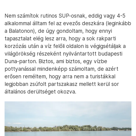
Nem számítok rutinos SUP-osnak, eddig vagy 4-5
alkalommal álltam fel az evezős deszkára (leginkább
a Balatonon), de úgy gondoltam, hogy ennyi
tapasztalat elég lesz arra, hogy a sok rakparti
korzózás után a víz felőli oldalon is végigsétáljak a
világörökség részeként nyilvántartott budapesti
Duna-parton. Biztos, ami biztos, egy vízbe
pottyanással mindenképp számoltam, de azért
erősen reméltem, hogy arra nem a turistákkal
legjobban zsúfolt partszakasz mellett kerül sor
általános derültséget okozva.