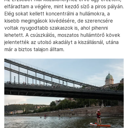
elfáradtam a végére, mint kezdő síző a piros pályán.
Elég sokat kellett koncentrálni a hullámokra, a
kisebb megingások kivédésére, de szerencsére
voltak nyugodtabb szakaszok is, ahol pihenni
lehetett. A csúszkálós, moszatos hullámtörő kövek
jelentették az utolsó akadályt a kiszállásnál, utána
már a biztos talajon álltam.