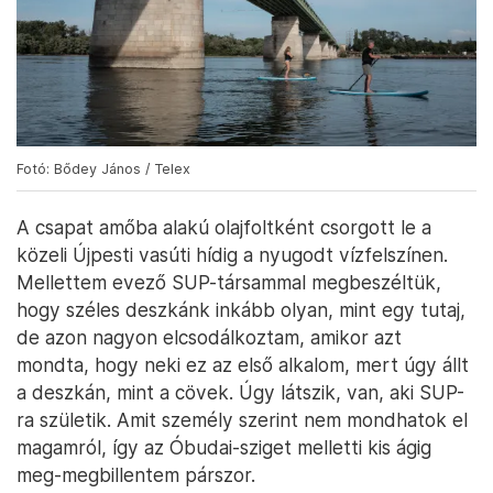
Fotó: Bődey János / Telex
A csapat amőba alakú olajfoltként csorgott le a
közeli Újpesti vasúti hídig a nyugodt vízfelszínen.
Mellettem evező SUP-társammal megbeszéltük,
hogy széles deszkánk inkább olyan, mint egy tutaj,
de azon nagyon elcsodálkoztam, amikor azt
mondta, hogy neki ez az első alkalom, mert úgy állt
a deszkán, mint a cövek. Úgy látszik, van, aki SUP-
ra születik. Amit személy szerint nem mondhatok el
magamról, így az Óbudai-sziget melletti kis ágig
meg-megbillentem párszor.