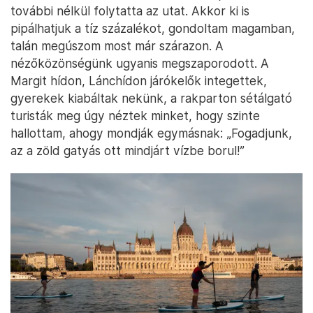
további nélkül folytatta az utat. Akkor ki is
pipálhatjuk a tíz százalékot, gondoltam magamban,
talán megúszom most már szárazon. A
nézőközönségünk ugyanis megszaporodott. A
Margit hídon, Lánchídon járókelők integettek,
gyerekek kiabáltak nekünk, a rakparton sétálgató
turisták meg úgy néztek minket, hogy szinte
hallottam, ahogy mondják egymásnak: „Fogadjunk,
az a zöld gatyás ott mindjárt vízbe borul!”