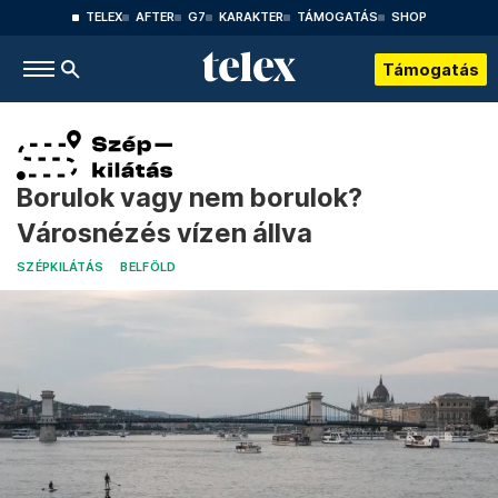
TELEX
AFTER
G7
KARAKTER
TÁMOGATÁS
SHOP
Támogatás
Borulok vagy nem borulok?
Városnézés vízen állva
SZÉPKILÁTÁS
BELFÖLD