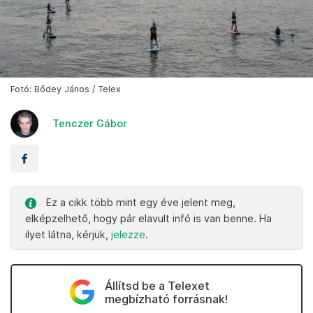
Fotó: Bődey János / Telex
Tenczer Gábor
Ez a cikk több mint egy éve jelent meg,
elképzelhető, hogy pár elavult infó is van benne. Ha
ilyet látna, kérjük,
jelezze
.
Állítsd be a Telexet
megbízható forrásnak!