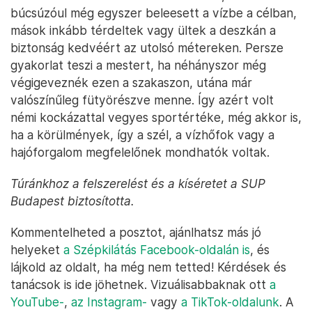
búcsúzóul még egyszer beleesett a vízbe a célban,
mások inkább térdeltek vagy ültek a deszkán a
biztonság kedvéért az utolsó métereken. Persze
gyakorlat teszi a mestert, ha néhányszor még
végigeveznék ezen a szakaszon, utána már
valószínűleg fütyörészve menne. Így azért volt
némi kockázattal vegyes sportértéke, még akkor is,
ha a körülmények, így a szél, a vízhőfok vagy a
hajóforgalom megfelelőnek mondhatók voltak.
Túránkhoz a felszerelést és a kíséretet a SUP
Budapest biztosította.
Kommentelheted a posztot, ajánlhatsz más jó
helyeket
a Szépkilátás Facebook-oldalán is
, és
lájkold az oldalt, ha még nem tetted! Kérdések és
tanácsok is ide jöhetnek. Vizuálisabbaknak ott
a
YouTube-
,
az Instagram-
vagy
a TikTok-oldalunk
. A