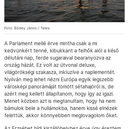
Fotó: Bődey János / Telex
A Parlament mellé érve mintha csak a mi
kedvünkért tenné, kibukkant a felhők alól a késő
délutáni nap, ferde sugaraival bearanyozva az
ország házát. Ez volt az útvonal deluxe,
világörökségi szakasza, inkluzíve a naplementét.
Nyilván meg lehet nézni Európa egyik legszebb
városképi panorámáját tömött sétahajóról is, de
azért meg kellett állapítanom, hogy így az igazi.
Menet közben azt is megtanultam, hogy ha nem
bámulok bele a hullámokba, hanem kissé elnézek
felettük, akkor könnyebben meglovagolom őket.
Az Erzsébet hídi kiszállóhelyhez érve úgy éreztem,