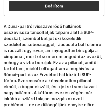
Beállítom
A Duna-partról visszaverődő hullámok
összevissza táncoltatják talpam alatt a SUP-
deszkát, szemből két jet ski közeledik
szédületes sebességgel, ráadásul a bal fülemre
is rászállt egy rovar, ami nyugodtan birizgálja a
cimpámat, mert el se merem engedni az evezőt,
nehogy a vízbe boruljak. Ez az a pillanat, amitől
tartottam, mielőtt elfogadtam a meghívást a
Római-part és az Erzsébet híd közötti SUP-
túrára. Szerencsére a kényelmetlen pillanat
elmúlt, a bogár elszállt, és a jet ski sem kavart
nagy hullámot. A kétórás evezés végén már
inkább a szilárd talajon mozgás okozott
problémát – de ne dülöngéljünk ennyire előre.