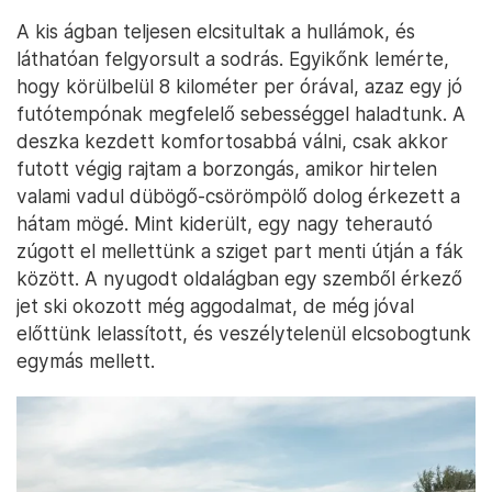
A kis ágban teljesen elcsitultak a hullámok, és
láthatóan felgyorsult a sodrás. Egyikőnk lemérte,
hogy körülbelül 8 kilométer per órával, azaz egy jó
futótempónak megfelelő sebességgel haladtunk. A
deszka kezdett komfortosabbá válni, csak akkor
futott végig rajtam a borzongás, amikor hirtelen
valami vadul dübögő-csörömpölő dolog érkezett a
hátam mögé. Mint kiderült, egy nagy teherautó
zúgott el mellettünk a sziget part menti útján a fák
között. A nyugodt oldalágban egy szemből érkező
jet ski okozott még aggodalmat, de még jóval
előttünk lelassított, és veszélytelenül elcsobogtunk
egymás mellett.