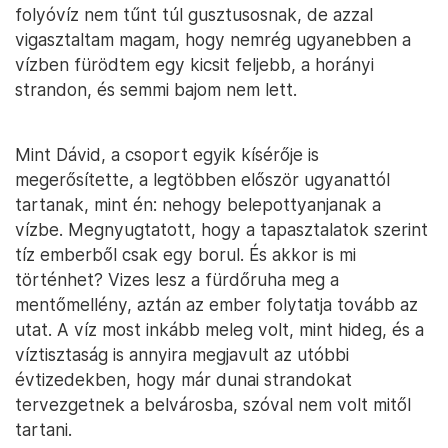
folyóvíz nem tűnt túl gusztusosnak, de azzal
vigasztaltam magam, hogy nemrég ugyanebben a
vízben fürödtem egy kicsit feljebb, a horányi
strandon, és semmi bajom nem lett.
Mint Dávid, a csoport egyik kísérője is
megerősítette, a legtöbben először ugyanattól
tartanak, mint én: nehogy belepottyanjanak a
vízbe. Megnyugtatott, hogy a tapasztalatok szerint
tíz emberből csak egy borul. És akkor is mi
történhet? Vizes lesz a fürdőruha meg a
mentőmellény, aztán az ember folytatja tovább az
utat. A víz most inkább meleg volt, mint hideg, és a
víztisztaság is annyira megjavult az utóbbi
évtizedekben, hogy már dunai strandokat
tervezgetnek a belvárosba, szóval nem volt mitől
tartani.