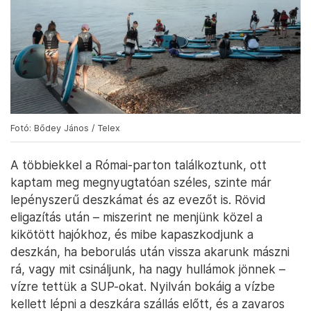
Fotó: Bődey János / Telex
A többiekkel a Római-parton találkoztunk, ott
kaptam meg megnyugtatóan széles, szinte már
lepényszerű deszkámat és az evezőt is. Rövid
eligazítás után – miszerint ne menjünk közel a
kikötött hajókhoz, és mibe kapaszkodjunk a
deszkán, ha beborulás után vissza akarunk mászni
rá, vagy mit csináljunk, ha nagy hullámok jönnek –
vízre tettük a SUP-okat. Nyilván bokáig a vízbe
kellett lépni a deszkára szállás előtt, és a zavaros