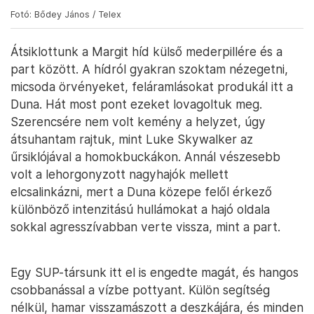
Fotó: Bődey János / Telex
Átsiklottunk a Margit híd külső mederpillére és a
part között. A hídról gyakran szoktam nézegetni,
micsoda örvényeket, feláramlásokat produkál itt a
Duna. Hát most pont ezeket lovagoltuk meg.
Szerencsére nem volt kemény a helyzet, úgy
átsuhantam rajtuk, mint Luke Skywalker az
űrsiklójával a homokbuckákon. Annál vészesebb
volt a lehorgonyzott nagyhajók mellett
elcsalinkázni, mert a Duna közepe felől érkező
különböző intenzitású hullámokat a hajó oldala
sokkal agresszívabban verte vissza, mint a part.
Egy SUP-társunk itt el is engedte magát, és hangos
csobbanással a vízbe pottyant. Külön segítség
nélkül, hamar visszamászott a deszkájára, és minden