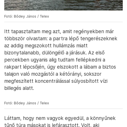
Fotó: Bődey János / Telex
Itt tapasztaltam meg azt, amit regényekben már
többször olvastam: a partra lépő tengerészeknek
az addig megszokott hullámzás miatt
bizonytalanabb, dülöngélő a járásuk. Az első
percekben ugyanis alig tudtam fellépkedni a
rakpart lépcsőjén, úgy elszokott a lábam a biztos
talajon való mozgástól a kétórányi, sokszor
megfeszített koncentrálással súlyosbított vízi
billegés alatt.
Fotó: Bődey János / Telex
Láttam, hogy nem vagyok egyedül, a könnyűnek
tűnő túra másokat is lefárasztott. Volt, aki