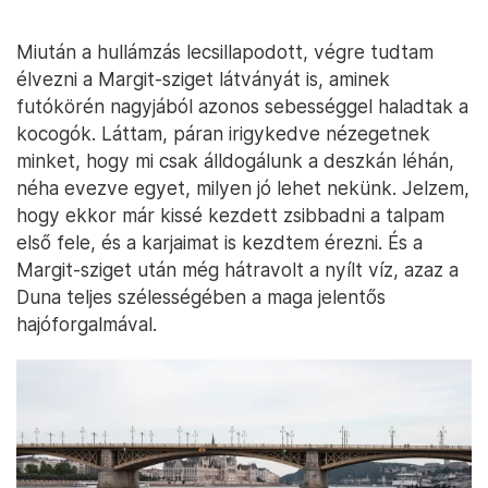
Miután a hullámzás lecsillapodott, végre tudtam
élvezni a Margit-sziget látványát is, aminek
futókörén nagyjából azonos sebességgel haladtak a
kocogók. Láttam, páran irigykedve nézegetnek
minket, hogy mi csak álldogálunk a deszkán léhán,
néha evezve egyet, milyen jó lehet nekünk. Jelzem,
hogy ekkor már kissé kezdett zsibbadni a talpam
első fele, és a karjaimat is kezdtem érezni. És a
Margit-sziget után még hátravolt a nyílt víz, azaz a
Duna teljes szélességében a maga jelentős
hajóforgalmával.