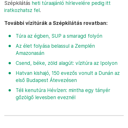
Szépkilátás
heti túraajánló hírlevelére pedig itt
iratkozhatsz fel
.
További vízitúrák a Szépkilátás rovatban:
Túra az égben, SUP a smaragd folyón
Az élet folyása belassul a Zemplén
Amazonasán
Csend, béke, zöld alagút: vízitúra az Ipolyon
Hatvan kishajó, 150 evezős vonult a Dunán az
első Budapest Átevezésen
Téli kenutúra Hévízen: mintha egy tányér
gőzölgő levesben eveznél