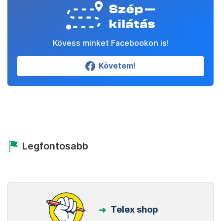
Kövess minket Facebookon is!
Követem!
Legfontosabb
Telex shop