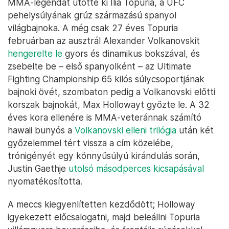
MMA-legendát ütötte ki Ilia Topuria, a UFC
pehelysúlyának grúz származású spanyol
világbajnoka. A még csak 27 éves Topuria
februárban az ausztrál Alexander Volkanovskit
hengerelte le
gyors és dinamikus bokszával, és
zsebelte be – első spanyolként – az Ultimate
Fighting Championship 65 kilós súlycsoportjának
bajnoki övét, szombaton pedig a Volkanovski előtti
korszak bajnokát, Max Hollowayt győzte le. A 32
éves kora ellenére is MMA-veteránnak számító
hawaii bunyós a
Volkanovski elleni trilógia
után két
győzelemmel tért vissza a cím közelébe,
trónigényét egy könnyűsúlyú kirándulás során,
Justin Gaethje
utolsó másodperces kicsapásával
nyomatékosította.
A meccs kiegyenlítetten kezdődött; Holloway
igyekezett előcsalogatni, majd beleállni Topuria