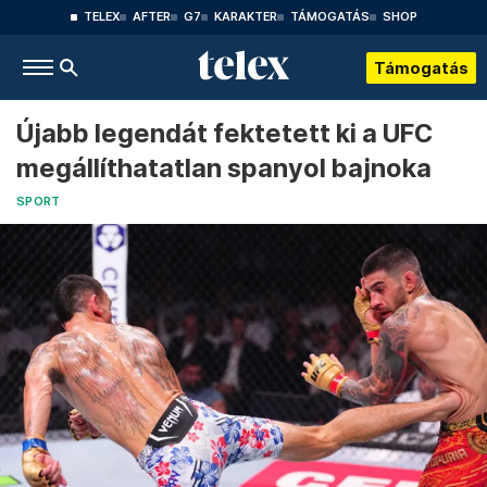
TELEX
AFTER
G7
KARAKTER
TÁMOGATÁS
SHOP
Támogatás
Újabb legendát fektetett ki a UFC
megállíthatatlan spanyol bajnoka
SPORT