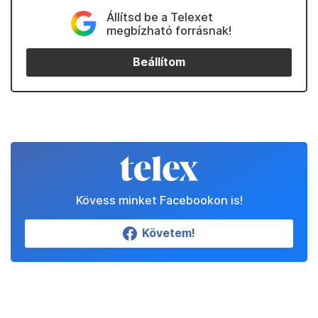
Állítsd be a Telexet
megbízható forrásnak!
Beállítom
Kövess minket Facebookon is!
Követem!