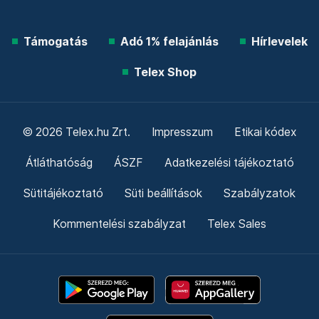
Támogatás
Adó 1% felajánlás
Hírlevelek
Telex Shop
© 2026 Telex.hu Zrt.
Impresszum
Etikai kódex
Átláthatóság
ÁSZF
Adatkezelési tájékoztató
Sütitájékoztató
Süti beállítások
Szabályzatok
Kommentelési szabályzat
Telex Sales