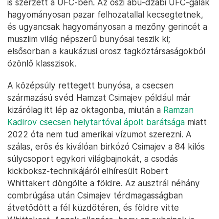
is szerzett a UFC-ben. Az őszi abu-dzabi UFC-gálák
hagyományosan pazar felhozatallal kecsegtetnek,
és ugyancsak hagyományosan a mezőny gerincét a
muszlim világ népszerű bunyósai teszik ki;
elsősorban a kaukázusi orosz tagköztársaságokból
özönlő klasszisok.
A középsúly rettegett bunyósa, a csecsen
származású svéd Hamzat Csimajev például már
kizárólag itt lép az oktagonba, miután a
Ramzan
Kadirov csecsen helytartóval ápolt barátsága
miatt
2022 óta nem tud amerikai vízumot szerezni. A
szálas, erős és kiválóan birkózó Csimajev a 84 kilós
súlycsoport egykori világbajnokát, a csodás
kickboksz-technikájáról elhíresült Robert
Whittakert döngölte a földre. Az ausztrál néhány
combrúgása után Csimajev térdmagasságban
átvetődött a fél küzdőtéren, és földre vitte