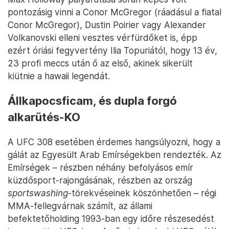
pontozásig vinni a Conor McGregor (ráadásul a fiatal
Conor McGregor), Dustin Poirier vagy Alexander
Volkanovski elleni vesztes vérfürdőket is, épp
ezért óriási fegyvertény Ilia Topuriától, hogy 13 év,
23 profi meccs után ő az első, akinek sikerült
kiütnie a hawaii legendát.
Állkapocsficam, és dupla forgó
alkarütés-KO
A UFC 308 esetében érdemes hangsúlyozni, hogy a
gálát az Egyesült Arab Emírségekben rendezték. Az
Emírségek – részben néhány befolyásos emír
küzdősport-rajongásának, részben az ország
sportswashing
-törekvéseinek köszönhetően – régi
MMA-fellegvárnak számít, az állami
befektetőholding 1993-ban egy időre részesedést