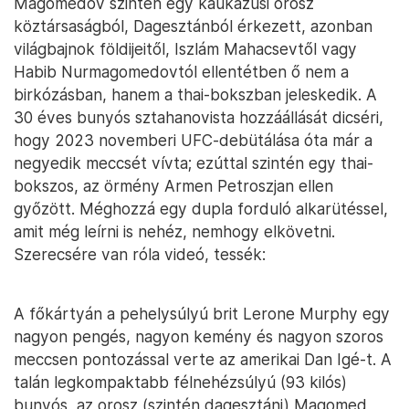
Magomedov szintén egy kaukázusi orosz
köztársaságból, Dagesztánból érkezett, azonban
világbajnok földijeitől, Iszlám Mahacsevtől vagy
Habib Nurmagomedovtól ellentétben ő nem a
birkózásban, hanem a thai-bokszban jeleskedik. A
30 éves bunyós sztahanovista hozzáállását dicséri,
hogy 2023 novemberi UFC-debütálása óta már a
negyedik meccsét vívta; ezúttal szintén egy thai-
bokszos, az örmény Armen Petroszjan ellen
győzött. Méghozzá egy dupla forduló alkarütéssel,
amit még leírni is nehéz, nemhogy elkövetni.
Szerecsére van róla videó, tessék:
A főkártyán a pehelysúlyú brit Lerone Murphy egy
nagyon pengés, nagyon kemény és nagyon szoros
meccsen pontozással verte az amerikai Dan Igé-t. A
talán legkompaktabb félnehézsúlyú (93 kilós)
bunyós, az orosz (szintén dagesztáni) Magomed