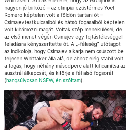
Whittakert. Annak ellenére, hogy az exbajnok is
nagyon jó birkózó – az olimpiai ezüstérmes Yoel
Romero képtelen volt a földön tartani őt –
Csimajevtestkulcsaiból és hátsó fogásaiből képtelen
volt kihámozni magát. Voltak szép menekülései, de
az első menet végén Csimajev egy fojtásféleséggel
feladásra kényszerítette őt. A „-féleség” utótagot
az indkoloja, hogy Csimajev alkarja nem csúszott be
teljesen Whittaker álla alá, de ahhoz elég stabil volt
a fogás, hogy néhány másodperc alatt kificamítsa az
ausztrál álkapcsát, és kitörje a fél alsó fogsorát
(
hangsúlyosan NSFW, én szóltam
).