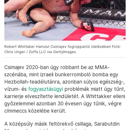
Robert Whittaker Hamzat Csimajev fogroppantó ölelésében Fotó:
Chris Unger / Zuffa LLC via GettyImages
Csimajev 2020-ban úgy robbant be az MMA-
szcénába, mint izraeli bunkerromboló bomba egy
Hezbollah-teadélutánra, azonban súlyos egészség-,
vízum- és
fogyasztásügyi
problémák miatt úgy tűnt,
karrierje elveszítette lendületét. A Whittakker elleni
győzelemmel azonban 30 évesen úgy tűnik, végre
címmeccs közelébe került.
A középsúly másik feltörekvő csillaga, Sarabutdin