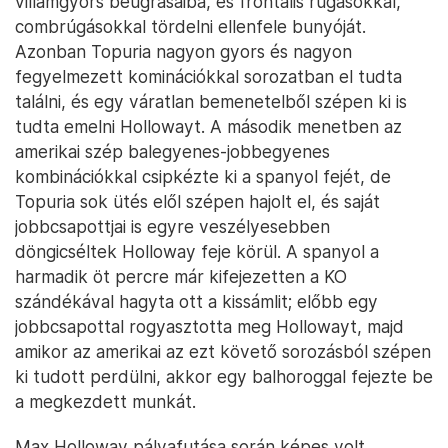
villámgyors beugrásaiba, és frontális rúgásokkal,
combrúgásokkal tördelni ellenfele bunyóját.
Azonban Topuria nagyon gyors és nagyon
fegyelmezett kominációkkal sorozatban el tudta
találni, és egy váratlan bemenetelből szépen ki is
tudta emelni Hollowayt. A második menetben az
amerikai szép balegyenes-jobbegyenes
kombinációkkal csipkézte ki a spanyol fejét, de
Topuria sok ütés elől szépen hajolt el, és saját
jobbcsapottjai is egyre veszélyesebben
döngicséltek Holloway feje körül. A spanyol a
harmadik öt percre már kifejezetten a KO
szándékával hagyta ott a kissámlit; előbb egy
jobbcsapottal rogyasztotta meg Hollowayt, majd
amikor az amerikai az ezt követő sorozásból szépen
ki tudott perdülni, akkor egy balhoroggal fejezte be
a megkezdett munkát.
Max Holloway pályafutása során képes volt