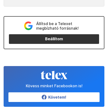
Állítsd be a Telexet
megbízható forrásnak!
Beállítom
Kövess minket Facebookon is!
Követem!