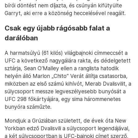
bírói döntést nem díjazta, és csúnyán kifütyülte
Garryt, aki erre a közönség heccelésével reagált.
Csak egy újabb rágósabb falat a
darálóban
A harmatsúlyú (61 kilós) világbajnoki címmeccsét a
UFC a következő nagygálára rakta, és dédelgetett
sztárja, Sean O’Malley ellen a ranglista hatodik
helyén álló Marlon „Chito” Verát állítja csatasorba,
miközben az első számú kihívót, Merab Dvalisvilit, a
súlycsoport messze legveszélyesebb bunyósát a
UFC 298 főkártyájára, egy sima hárommenetes
bunyóra száműzte.
Mondjuk a Grúziában született, de évek óta New
Yorkban edző Dvalisvili a súlycsoport legendájával,
a két súlycsoportban is UFC-bajnoki címet szerző,