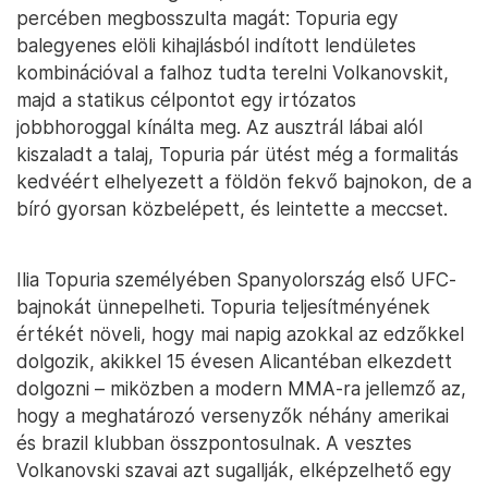
percében megbosszulta magát: Topuria egy
balegyenes elöli kihajlásból indított lendületes
kombinációval a falhoz tudta terelni Volkanovskit,
majd a statikus célpontot egy irtózatos
jobbhoroggal kínálta meg. Az ausztrál lábai alól
kiszaladt a talaj, Topuria pár ütést még a formalitás
kedvéért elhelyezett a földön fekvő bajnokon, de a
bíró gyorsan közbelépett, és leintette a meccset.
Ilia Topuria személyében Spanyolország első UFC-
bajnokát ünnepelheti. Topuria teljesítményének
értékét növeli, hogy mai napig azokkal az edzőkkel
dolgozik, akikkel 15 évesen Alicantéban elkezdett
dolgozni – miközben a modern MMA-ra jellemző az,
hogy a meghatározó versenyzők néhány amerikai
és brazil klubban összpontosulnak. A vesztes
Volkanovski szavai azt sugallják, elképzelhető egy