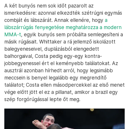
A két bunyós nem sok időt pazarolt az
ismerkedésre: azonnal elkezdték szétrúgni egymás
combját és lábszárát. Annak ellenére, hogy
a
lábszárrúgás fenyegetése meghatározza a modern
MMA-t
, egyik bunyós sem próbálta semlegesíteni a
másik rúgásait. Whittaker a rá jellemző iskolázott
balegyeneseivel, duplázásból elengedett
balhorgaival, Costa pedig egy-egy kontra-
jobbegyenessel ért el keményebb találatokat. Az
ausztrál azonban hírhedt arról, hogy legsimább
meccsein is benyel legalább egy megrendítő
találatot; Costa ellen másodpercekkel az első menet
vége előtt jött el ez a pillanat, amikor a brazil egy
szép forgórúgással lepte őt meg.