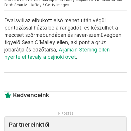
Fotó: Sean M. Haffey / Getty Images
Dvalisvili az elbukott első menet után végül
pontozással húzta be a rangadót, és készülhet a
meccset szőrmebundában és raver-szemüvegben
figyelő Sean O’Malley ellen, aki pont a grúz
jóbarátja és edzőtársa,
Aljamain Sterling ellen
nyerte el tavaly a bajnoki övet
.
Kedvenceink
Partnereinktől