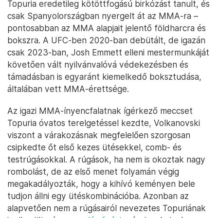
Topuria eredetileg kötöttfogású birkózást tanult, és
csak Spanyolországban nyergelt át az MMA-ra –
pontosabban az MMA alapjait jelentő földharcra és
bokszra. A UFC-ben 2020-ban debütált, de igazán
csak 2023-ban, Josh Emmett elleni mestermunkáját
követően vált nyilvánvalóvá védekezésben és
támadásban is egyaránt kiemelkedő boksztudása,
általában vett MMA-érettsége.
Az igazi MMA-ínyencfalatnak ígérkező meccset
Topuria óvatos terelgetéssel kezdte, Volkanovski
viszont a várakozásnak megfelelően szorgosan
csipkedte őt első kezes ütésekkel, comb- és
testrúgásokkal. A rúgások, ha nem is okoztak nagy
rombolást, de az első menet folyamán végig
megakadályozták, hogy a kihívó keményen bele
tudjon állni egy ütéskombinációba. Azonban az
alapvetően nem a rúgásairól nevezetes Topuriának