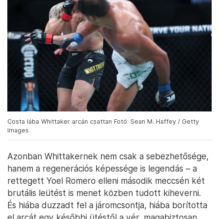
Costa lába Whittaker arcán csattan Fotó: Sean M. Haffey / Getty
Images
Azonban Whittakernek nem csak a sebezhetősége,
hanem a regenerációs képessége is legendás – a
rettegett Yoel Romero elleni második meccsén két
brutális leütést is menet közben tudott kiheverni.
És hiába duzzadt fel a járomcsontja, hiába borította
el arcát egy későbbi ütéstől a vér, magabiztosan