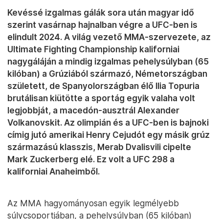
Kevéssé izgalmas gálák sora után magyar idő
szerint vasárnap hajnalban végre a UFC-ben is
elindult 2024. A világ vezető MMA-szervezete, az
Ultimate Fighting Championship kaliforniai
nagygáláján a mindig izgalmas pehelysúlyban (65
kilóban) a Grúziából származó, Németországban
született, de Spanyolországban élő Ilia Topuria
brutálisan kiütötte a sportág egyik valaha volt
legjobbját, a macedón-ausztrál Alexander
Volkanovskit. Az olimpián és a UFC-ben is bajnoki
címig jutó amerikai Henry Cejudót egy másik grúz
származású klasszis, Merab Dvalisvili cipelte
Mark Zuckerberg elé. Ez volt a UFC 298 a
kaliforniai Anaheimből.
Az MMA hagyományosan egyik legmélyebb
súlycsoportjában, a pehelysúlyban (65 kilóban)