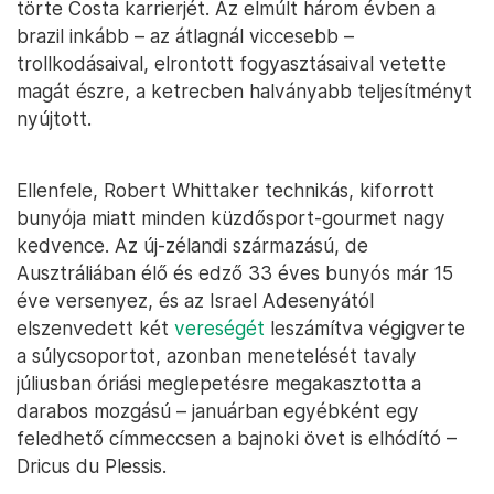
törte Costa karrierjét. Az elmúlt három évben a
brazil inkább – az átlagnál viccesebb –
trollkodásaival, elrontott fogyasztásaival vetette
magát észre, a ketrecben halványabb teljesítményt
nyújtott.
Ellenfele, Robert Whittaker technikás, kiforrott
bunyója miatt minden küzdősport-gourmet nagy
kedvence. Az új-zélandi származású, de
Ausztráliában élő és edző 33 éves bunyós már 15
éve versenyez, és az Israel Adesenyától
elszenvedett két
vereségét
leszámítva végigverte
a súlycsoportot, azonban menetelését tavaly
júliusban óriási meglepetésre megakasztotta a
darabos mozgású – januárban egyébként egy
feledhető címmeccsen a bajnoki övet is elhódító –
Dricus du Plessis.