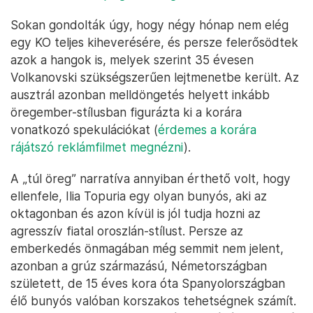
Sokan gondolták úgy, hogy négy hónap nem elég
egy KO teljes kiheverésére, és persze felerősödtek
azok a hangok is, melyek szerint 35 évesen
Volkanovski szükségszerűen lejtmenetbe került. Az
ausztrál azonban melldöngetés helyett inkább
öregember-stílusban figurázta ki a korára
vonatkozó spekulációkat (
érdemes a korára
rájátszó reklámfilmet megnézni
).
A „túl öreg” narratíva annyiban érthető volt, hogy
ellenfele, Ilia Topuria egy olyan bunyós, aki az
oktagonban és azon kívül is jól tudja hozni az
agresszív fiatal oroszlán-stílust. Persze az
emberkedés önmagában még semmit nem jelent,
azonban a grúz származású, Németországban
született, de 15 éves kora óta Spanyolországban
élő bunyós valóban korszakos tehetségnek számít.