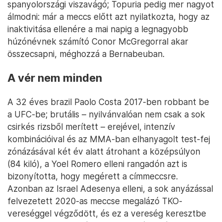
spanyolországi viszavágó; Topuria pedig mer nagyot
álmodni: már a meccs előtt azt nyilatkozta, hogy az
inaktivitása ellenére a mai napig a legnagyobb
húzónévnek számító Conor McGregorral akar
összecsapni, méghozzá a Bernabeuban.
A vér nem minden
A 32 éves brazil Paolo Costa 2017-ben robbant be
a UFC-be; brutális – nyilvánvalóan nem csak a sok
csirkés rizsből merített – erejével, intenzív
kombinációival és az MMA-ban elhanyagolt test-fej
zónázásával két év alatt átrohant a középsúlyon
(84 kiló), a Yoel Romero elleni rangadón azt is
bizonyította, hogy megérett a címmeccsre.
Azonban az Israel Adesenya elleni, a sok anyázással
felvezetett 2020-as meccse megalázó TKO-
vereséggel végződött, és ez a vereség keresztbe