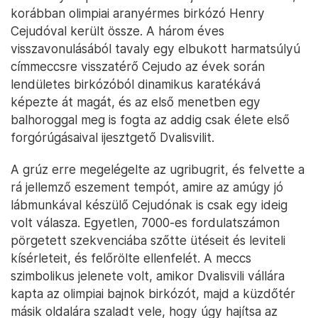
korábban olimpiai aranyérmes birkózó Henry
Cejudóval került össze. A három éves
visszavonulásából tavaly egy elbukott harmatsúlyú
címmeccsre visszatérő Cejudo az évek során
lendületes birkózóból dinamikus karatékává
képezte át magát, és az első menetben egy
balhoroggal meg is fogta az addig csak élete első
forgórúgásaival ijesztgető Dvalisvilit.
A grúz erre megelégelte az ugribugrit, és felvette a
rá jellemző eszement tempót, amire az amúgy jó
lábmunkával készülő Cejudónak is csak egy ideig
volt válasza. Egyetlen, 7000-es fordulatszámon
pörgetett szekvenciába szőtte ütéseit és leviteli
kísérleteit, és felőrölte ellenfelét. A meccs
szimbolikus jelenete volt, amikor Dvalisvili vállára
kapta az olimpiai bajnok birkózót, majd a küzdőtér
másik oldalára szaladt vele, hogy úgy hajítsa az