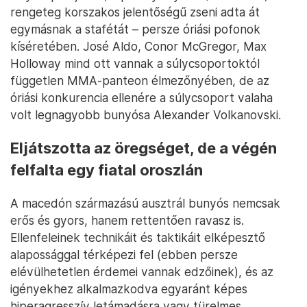
rengeteg korszakos jelentőségű zseni adta át
egymásnak a stafétát – persze óriási pofonok
kíséretében. José Aldo, Conor McGregor, Max
Holloway mind ott vannak a súlycsoportoktól
független MMA-panteon élmezőnyében, de az
óriási konkurencia ellenére a súlycsoport valaha
volt legnagyobb bunyósa Alexander Volkanovski.
Eljátszotta az öregséget, de a végén
felfalta egy fiatal oroszlán
A macedón származású ausztrál bunyós nemcsak
erős és gyors, hanem rettentően ravasz is.
Ellenfeleinek technikáit és taktikáit elképesztő
alapossággal térképezi fel (ebben persze
elévülhetetlen érdemei vannak edzőinek), és az
igényekhez alkalmazkodva egyaránt képes
hiperagresszív letámadásra vagy türelmes