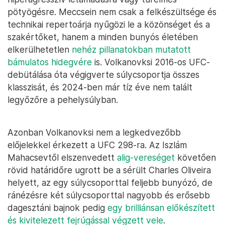
pötyögésre. Meccsein nem csak a felkészültsége és
technikai repertoárja nyűgözi le a közönséget és a
szakértőket, hanem a minden bunyós életében
elkerülhetetlen
nehéz pillanatokban mutatott
bámulatos hidegvére
is. Volkanovksi 2016-os UFC-
debütálása óta végigverte súlycsoportja összes
klasszisát, és 2024-ben már tíz éve nem talált
legyőzőre a pehelysúlyban.
Azonban Volkanovksi nem a legkedvezőbb
előjelekkel érkezett a UFC 298-ra. Az Iszlám
Mahacsevtől elszenvedett
alig-vereséget
követően
rövid határidőre ugrott be a sérült Charles Oliveira
helyett, az egy súlycsoporttal feljebb bunyózó, de
ránézésre két súlycsoporttal nagyobb és erősebb
dagesztáni bajnok pedig
egy brilliánsan előkészített
és kivitelezett fejrúgással végzett vele
.