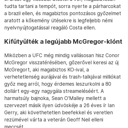
tudta tartani a tempót, sorra nyerte a párharcokat
a brazil ellen, és magabiztos pontozásos győzelmet
aratott a kőkemény ütésekre is legfeljebb némi
nyelvnyújtogatással reagáló Costa ellen.
Kifütyülték a legújabb McGregor-klónt
Miközben a UFC még mindig vallásosan hisz Conor
McGregor visszatérésében, gőzerővel keresi az új
McGregort, aki magabiztos KO-ival, a
verhetetlenség aurájával és trash-talkjával milliókat
győz meg arról, hogy érdemes leszurkolni a 80
dollárt egy-egy nagygála streameléséért. A
harmatsúly bajnoka, Sean O’Malley mellett a
szervezet másik ilyen üdvöskéje a 26 éves ír Ian
Gerry, aki követhetetlen beefekkel és veretlen
rezümével várta a veterán Geoff Neil elleni
meccsét.