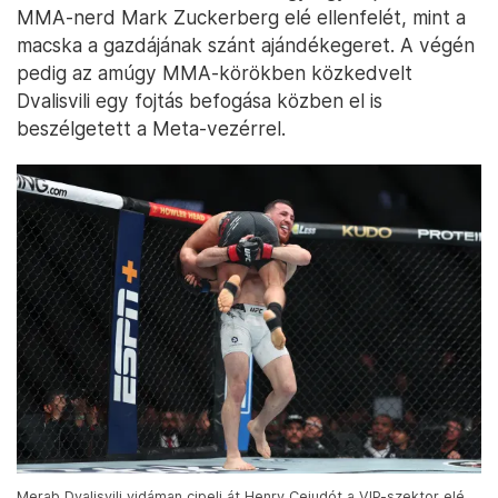
MMA-nerd Mark Zuckerberg elé ellenfelét, mint a
macska a gazdájának szánt ajándékegeret. A végén
pedig az amúgy MMA-körökben közkedvelt
Dvalisvili egy fojtás befogása közben el is
beszélgetett a Meta-vezérrel.
Merab Dvalisvili vidáman cipeli át Henry Cejudót a VIP-szektor elé