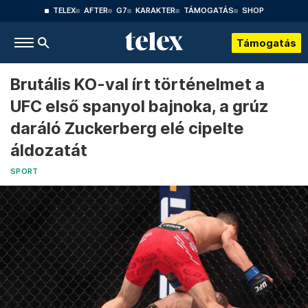
TELEX
AFTER
G7
KARAKTER
TÁMOGATÁS
SHOP
Támogatás
Brutális KO-val írt történelmet a
UFC első spanyol bajnoka, a grúz
daráló Zuckerberg elé cipelte
áldozatát
SPORT