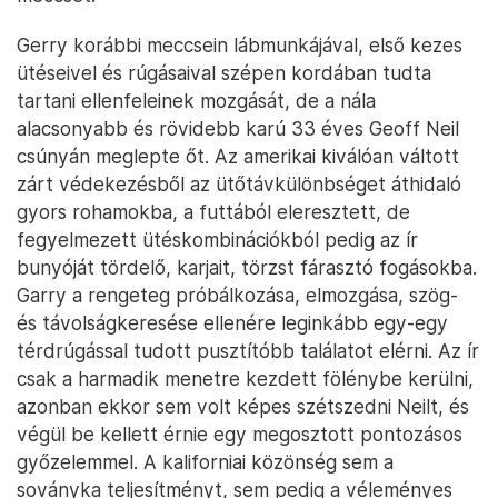
Gerry korábbi meccsein lábmunkájával, első kezes
ütéseivel és rúgásaival szépen kordában tudta
tartani ellenfeleinek mozgását, de a nála
alacsonyabb és rövidebb karú 33 éves Geoff Neil
csúnyán meglepte őt. Az amerikai kiválóan váltott
zárt védekezésből az ütőtávkülönbséget áthidaló
gyors rohamokba, a futtából eleresztett, de
fegyelmezett ütéskombinációkból pedig az ír
bunyóját tördelő, karjait, törzst fárasztó fogásokba.
Garry a rengeteg próbálkozása, elmozgása, szög-
és távolságkeresése ellenére leginkább egy-egy
térdrúgással tudott pusztítóbb találatot elérni. Az ír
csak a harmadik menetre kezdett fölénybe kerülni,
azonban ekkor sem volt képes szétszedni Neilt, és
végül be kellett érnie egy megosztott pontozásos
győzelemmel. A kaliforniai közönség sem a
soványka teljesítményt, sem pedig a véleményes