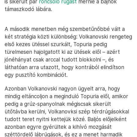
is sikerült pár
roncsoló rúgást
mérnie a bajnok
támaszkodó lábára.
A második menetben még szembetűnőbbé vált a
két stratégia közti különbség: Volkanovski rengeteg
első kezes ütéssel szurkált, Topuria pedig
türelmesen hajolgatott ki az ütések elől – azért
jónéhányat csak arccal tudott blokkolni –, és
láthatóan arra utazott, hogy kontrából elindítson
egy pusztító kombinációt.
Azonban Volkanovski nagyon ügyelt arra, hogy
mindig eltáncoljon a meginduló Topuria elől, amikor
pedig a grúz-spanyolnak mégiscsak sikerült
ütőtávba kerülni, Volkanovksi szép térdrúgásokkal
tudott teret nyitni kettejük közé. Baljós előjelként
azonban egyre gyérültek a kihívó mozgását
széttördelő lábrúgások, és ez a menet harmadik