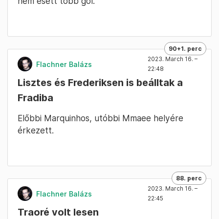
nem esett több gól.
90+1. perc
2023. March 16. –
Flachner Balázs
22:48
Lisztes és Frederiksen is beálltak a
Fradiba
Előbbi Marquinhos, utóbbi Mmaee helyére
érkezett.
88. perc
2023. March 16. –
Flachner Balázs
22:45
Traoré volt lesen