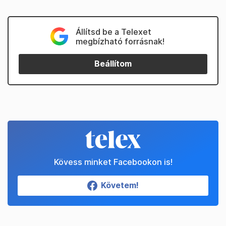
Állítsd be a Telexet
megbízható forrásnak!
Beállítom
Kövess minket Facebookon is!
Követem!