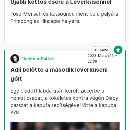
Újabb kettős csere a Leverkusennél
Fosu-Mensah és Kossounou ment be a pályára
Frimpong és Hincapie helyére.
81. perc
2023. March 16. –
Flachner Balázs
22:39
Adli belőtte a második leverkuseni
gólt
Egy eladott labda után került ziccerbe a
német csapat, a tökéletes kontra végén Diaby
passzát a kapufa segítségével lőtte a kapuba
Adli.