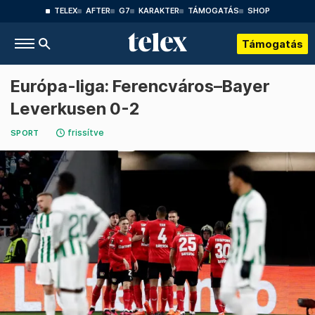
TELEX
AFTER
G7
KARAKTER
TÁMOGATÁS
SHOP
Támogatás
Európa-liga: Ferencváros–Bayer
Leverkusen 0-2
frissítve
SPORT