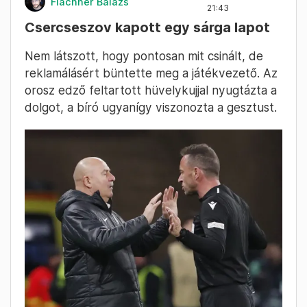
Flachner Balázs
21:43
Csercseszov kapott egy sárga lapot
Nem látszott, hogy pontosan mit csinált, de
reklamálásért büntette meg a játékvezető. Az
orosz edző feltartott hüvelykujjal nyugtázta a
dolgot, a bíró ugyanígy viszonozta a gesztust.