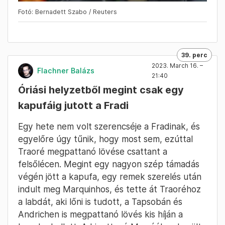
Fotó: Bernadett Szabo / Reuters
39. perc
2023. March 16. –
Flachner Balázs
21:40
Óriási helyzetből megint csak egy
kapufáig jutott a Fradi
Egy hete nem volt szerencséje a Fradinak, és
egyelőre úgy tűnik, hogy most sem, ezúttal
Traoré megpattanó lövése csattant a
felsőlécen. Megint egy nagyon szép támadás
végén jött a kapufa, egy remek szerelés után
indult meg Marquinhos, és tette át Traoréhoz
a labdát, aki lőni is tudott, a Tapsobán és
Andrichen is megpattanó lövés kis híján a