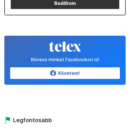
Beállítom
Kövess minket Facebookon is!
Követem!
Legfontosabb