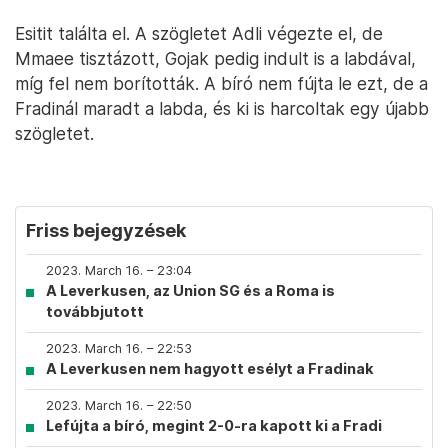
Esitit találta el. A szögletet Adli végezte el, de
Mmaee tisztázott, Gojak pedig indult is a labdával,
míg fel nem borították. A bíró nem fújta le ezt, de a
Fradinál maradt a labda, és ki is harcoltak egy újabb
szögletet.
Friss bejegyzések
2023. March 16. – 23:04
A Leverkusen, az Union SG és a Roma is
továbbjutott
2023. March 16. – 22:53
A Leverkusen nem hagyott esélyt a Fradinak
2023. March 16. – 22:50
Lefújta a bíró, megint 2-0-ra kapott ki a Fradi