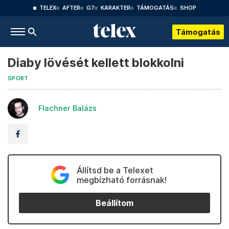
TELEX
AFTER
G7
KARAKTER
TÁMOGATÁS
SHOP
Támogatás
Diaby lövését kellett blokkolni
SPORT
Flachner Balázs
Állítsd be a Telexet
megbízható forrásnak!
Beállítom