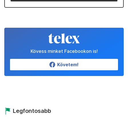
Kövess minket Facebookon is!
Követem!
Legfontosabb