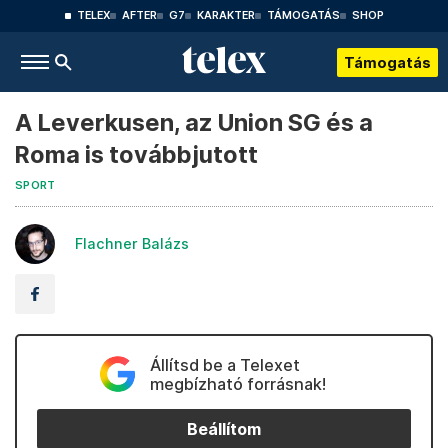
TELEX
AFTER
G7
KARAKTER
TÁMOGATÁS
SHOP
Támogatás
A Leverkusen, az Union SG és a
Roma is továbbjutott
SPORT
Flachner Balázs
Állítsd be a Telexet
megbízható forrásnak!
Beállítom