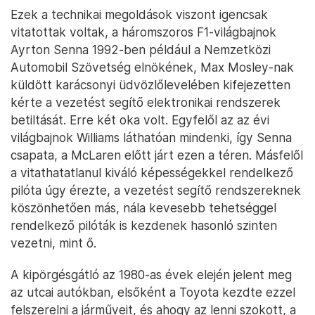
Ezek a technikai megoldások viszont igencsak
vitatottak voltak, a háromszoros F1-világbajnok
Ayrton Senna 1992-ben például a Nemzetközi
Automobil Szövetség elnökének, Max Mosley-nak
küldött karácsonyi üdvözlőlevelében kifejezetten
kérte a vezetést segítő elektronikai rendszerek
betiltását. Erre két oka volt. Egyfelől az az évi
világbajnok Williams láthatóan mindenki, így Senna
csapata, a McLaren előtt járt ezen a téren. Másfelől
a vitathatatlanul kiváló képességekkel rendelkező
pilóta úgy érezte, a vezetést segítő rendszereknek
köszönhetően más, nála kevesebb tehetséggel
rendelkező pilóták is kezdenek hasonló szinten
vezetni, mint ő.
A kipörgésgátló az 1980-as évek elején jelent meg
az utcai autókban, elsőként a Toyota kezdte ezzel
felszerelni a járműveit, és ahogy az lenni szokott, a