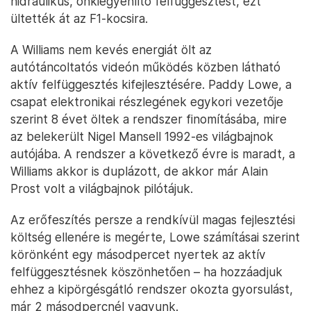
hidraulikus, önkiegyenlítő felfüggesztést, ezt
ültették át az F1-kocsira.
A Williams nem kevés energiát ölt az
autótáncoltatós videón működés közben látható
aktív felfüggesztés kifejlesztésére. Paddy Lowe, a
csapat elektronikai részlegének egykori vezetője
szerint 8 évet öltek a rendszer finomításába, mire
az belekerült Nigel Mansell 1992-es világbajnok
autójába. A rendszer a következő évre is maradt, a
Williams akkor is duplázott, de akkor már Alain
Prost volt a világbajnok pilótájuk.
Az erőfeszítés persze a rendkívül magas fejlesztési
költség ellenére is megérte, Lowe számításai szerint
körönként egy másodpercet nyertek az aktív
felfüggesztésnek köszönhetően – ha hozzáadjuk
ehhez a kipörgésgátló rendszer okozta gyorsulást,
már 2 másodpercnél vagyunk.