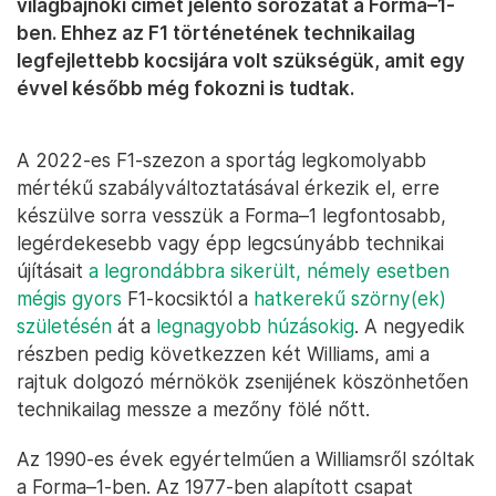
világbajnoki címet jelentő sorozatát a Forma–1-
ben. Ehhez az F1 történetének technikailag
legfejlettebb kocsijára volt szükségük, amit egy
évvel később még fokozni is tudtak.
A 2022-es F1-szezon a sportág legkomolyabb
mértékű szabályváltoztatásával érkezik el, erre
készülve sorra vesszük a Forma–1 legfontosabb,
legérdekesebb vagy épp legcsúnyább technikai
újításait
a legrondábbra sikerült, némely esetben
mégis gyors
F1-kocsiktól a
hatkerekű szörny(ek)
születésén
át a
legnagyobb húzásokig
. A negyedik
részben pedig következzen két Williams, ami a
rajtuk dolgozó mérnökök zsenijének köszönhetően
technikailag messze a mezőny fölé nőtt.
Az 1990-es évek egyértelműen a Williamsről szóltak
a Forma–1-ben. Az 1977-ben alapított csapat