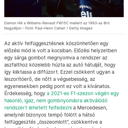
Damon Hill a Williams-Renault FW15C mellett az 1993-as Brit
Nagydíjon – Fotó: Paul-Henri Cahier / Getty Images
Az aktív felfüggesztésnek köszönhetően egy
előzési mód is volt a kocsiban. Előzési helyzetben
egy sárga gombot megnyomva a rendszer az
aszfalthoz közelebb húzta az autó hátulját, hogy
így kiiktassa a diffúzort. Ezzel csökkent ugyan a
leszorítóerő, de nőtt a végsebesség, az
egyenesekben pedig pont ez volt a kívánatos.
Érdekesség, hogy
a 2021-es F1-szezon végén egy
hasonló, igaz, nem gombnyomásra aktiválódó
rendszert lehetett felfedezni
a Mercedesen,
amelynél bizonyos tempó fölött a hátsó
felfüggesztés „összeomlott”, csökkentve a