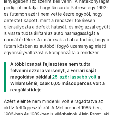
lényegében szó szerint kell venni. A hatékonyságát
pedig jól mutatja, hogy Riccardo Patrese egy 1992-
es futamon azért nem vette észre egyből, hogy
defektet kapott, mert a rendszer tökélesen
ellensúlyozta a defekt hatását, és még azzal együtt
is vissza tudta állítani az autó hasmagasságát a
normál értékre. Az már csak a hab a tortán, hogy a
futam közben az autóból fogyó üzemanyag miatti
egyensúlyváltozást is kompenzálta a rendszer.
A többi csapat fejlesztése nem tudta
felvenni ezzel a versenyt, a Ferrari saját
megoldása például
25-ször lassabb volt
a
Williamsénél, csak 0,05 másodperces volt a
reagálási ideje.
Azért eleinte nem mindenki volt elragadtatva az
aktív felfüggesztésről. A McLarennel 1985-ben,
1986-ban és 1989-ben is világbajnok Alain Prost, aki