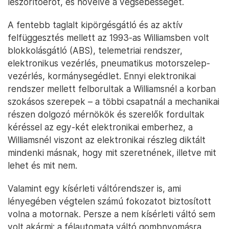
leszorítóerőt, és növelve a végsebességet.
A fentebb taglalt kipörgésgátló és az aktív
felfüggesztés mellett az 1993-as Williamsben volt
blokkolásgátló (ABS), telemetriai rendszer,
elektronikus vezérlés, pneumatikus motorszelep-
vezérlés, kormánysegédlet. Ennyi elektronikai
rendszer mellett felborultak a Williamsnél a korban
szokásos szerepek – a többi csapatnál a mechanikai
részen dolgozó mérnökök és szerelők fordultak
kéréssel az egy-két elektronikai emberhez, a
Williamsnél viszont az elektronikai részleg diktált
mindenki másnak, hogy mit szeretnének, illetve mit
lehet és mit nem.
Valamint egy kísérleti váltórendszer is, ami
lényegében végtelen számú fokozatot biztosított
volna a motornak. Persze a nem kísérleti váltó sem
volt akármi: a félautomata váltó gombnyomásra