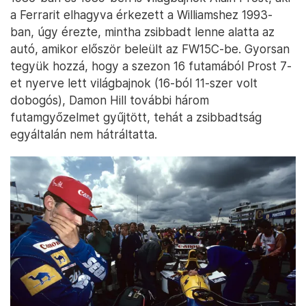
a Ferrarit elhagyva érkezett a Williamshez 1993-
ban, úgy érezte, mintha zsibbadt lenne alatta az
autó, amikor először beleült az FW15C-be. Gyorsan
tegyük hozzá, hogy a szezon 16 futamából Prost 7-
et nyerve lett világbajnok (16-ból 11-szer volt
dobogós), Damon Hill további három
futamgyőzelmet gyűjtött, tehát a zsibbadtság
egyáltalán nem hátráltatta.