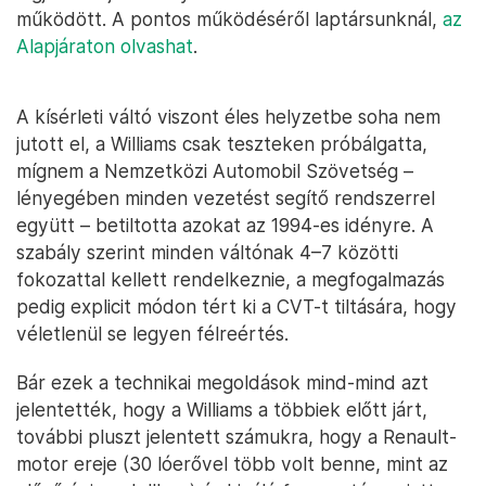
működött. A pontos működéséről laptársunknál,
az
Alapjáraton olvashat
.
A kísérleti váltó viszont éles helyzetbe soha nem
jutott el, a Williams csak teszteken próbálgatta,
mígnem a Nemzetközi Automobil Szövetség –
lényegében minden vezetést segítő rendszerrel
együtt – betiltotta azokat az 1994-es idényre. A
szabály szerint minden váltónak 4–7 közötti
fokozattal kellett rendelkeznie, a megfogalmazás
pedig explicit módon tért ki a CVT-t tiltására, hogy
véletlenül se legyen félreértés.
Bár ezek a technikai megoldások mind-mind azt
jelentették, hogy a Williams a többiek előtt járt,
további pluszt jelentett számukra, hogy a Renault-
motor ereje (30 lóerővel több volt benne, mint az