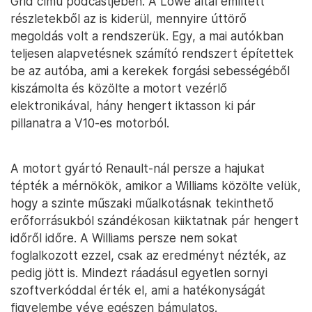
Grid című podcastjében. A Lowe által említett
részletekből az is kiderül, mennyire úttörő
megoldás volt a rendszerük. Egy, a mai autókban
teljesen alapvetésnek számító rendszert építettek
be az autóba, ami a kerekek forgási sebességéből
kiszámolta és közölte a motort vezérlő
elektronikával, hány hengert iktasson ki pár
pillanatra a V10-es motorból.
A motort gyártó Renault-nál persze a hajukat
tépték a mérnökök, amikor a Williams közölte velük,
hogy a szinte műszaki műalkotásnak tekinthető
erőforrásukból szándékosan kiiktatnak pár hengert
időről időre. A Williams persze nem sokat
foglalkozott ezzel, csak az eredményt nézték, az
pedig jött is. Mindezt ráadásul egyetlen sornyi
szoftverkóddal érték el, ami a hatékonyságát
figyelembe véve egészen bámulatos.