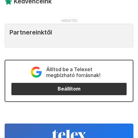
Kedvenceink
Partnereinktől
Állítsd be a Telexet
megbízható forrásnak!
Beállítom