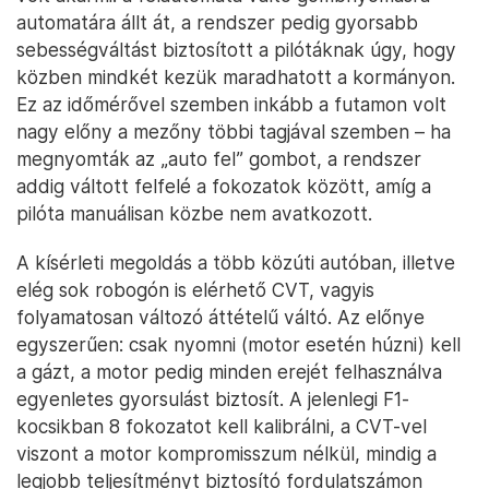
automatára állt át, a rendszer pedig gyorsabb
sebességváltást biztosított a pilótáknak úgy, hogy
közben mindkét kezük maradhatott a kormányon.
Ez az időmérővel szemben inkább a futamon volt
nagy előny a mezőny többi tagjával szemben – ha
megnyomták az „auto fel” gombot, a rendszer
addig váltott felfelé a fokozatok között, amíg a
pilóta manuálisan közbe nem avatkozott.
A kísérleti megoldás a több közúti autóban, illetve
elég sok robogón is elérhető CVT, vagyis
folyamatosan változó áttételű váltó. Az előnye
egyszerűen: csak nyomni (motor esetén húzni) kell
a gázt, a motor pedig minden erejét felhasználva
egyenletes gyorsulást biztosít. A jelenlegi F1-
kocsikban 8 fokozatot kell kalibrálni, a CVT-vel
viszont a motor kompromisszum nélkül, mindig a
legjobb teljesítményt biztosító fordulatszámon