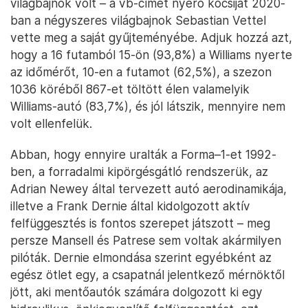
világbajnok volt – a vb-címet nyerő kocsiját 2020-
ban a négyszeres világbajnok Sebastian Vettel
vette meg a saját gyűjteményébe. Adjuk hozzá azt,
hogy a 16 futamból 15-ön (93,8%) a Williams nyerte
az időmérőt, 10-en a futamot (62,5%), a szezon
1036 köréből 867-et töltött élen valamelyik
Williams-autó (83,7%), és jól látszik, mennyire nem
volt ellenfelük.
Abban, hogy ennyire uralták a Forma–1-et 1992-
ben, a forradalmi kipörgésgátló rendszerük, az
Adrian Newey által tervezett autó aerodinamikája,
illetve a Frank Dernie által kidolgozott aktív
felfüggesztés is fontos szerepet játszott – meg
persze Mansell és Patrese sem voltak akármilyen
pilóták. Dernie elmondása szerint egyébként az
egész ötlet egy, a csapatnál jelentkező mérnöktől
jött, aki mentőautók számára dolgozott ki egy