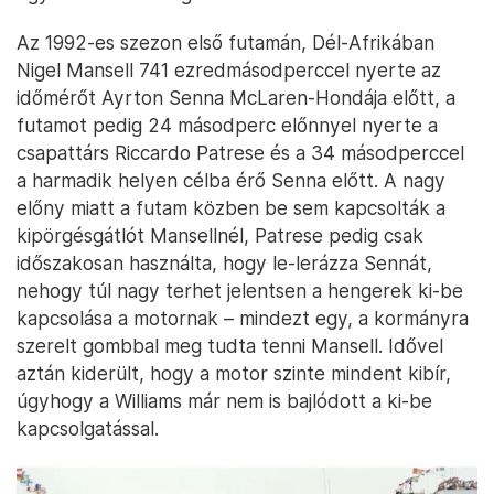
Az 1992-es szezon első futamán, Dél-Afrikában
Nigel Mansell 741 ezredmásodperccel nyerte az
időmérőt Ayrton Senna McLaren-Hondája előtt, a
futamot pedig 24 másodperc előnnyel nyerte a
csapattárs Riccardo Patrese és a 34 másodperccel
a harmadik helyen célba érő Senna előtt. A nagy
előny miatt a futam közben be sem kapcsolták a
kipörgésgátlót Mansellnél, Patrese pedig csak
időszakosan használta, hogy le-lerázza Sennát,
nehogy túl nagy terhet jelentsen a hengerek ki-be
kapcsolása a motornak – mindezt egy, a kormányra
szerelt gombbal meg tudta tenni Mansell. Idővel
aztán kiderült, hogy a motor szinte mindent kibír,
úgyhogy a Williams már nem is bajlódott a ki-be
kapcsolgatással.