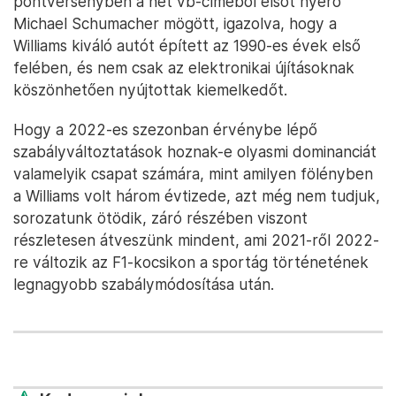
pontversenyben a hét vb-címéből elsőt nyerő
Michael Schumacher mögött, igazolva, hogy a
Williams kiváló autót épített az 1990-es évek első
felében, és nem csak az elektronikai újításoknak
köszönhetően nyújtottak kiemelkedőt.
Hogy a 2022-es szezonban érvénybe lépő
szabályváltoztatások hoznak-e olyasmi dominanciát
valamelyik csapat számára, mint amilyen fölényben
a Williams volt három évtizede, azt még nem tudjuk,
sorozatunk ötödik, záró részében viszont
részletesen átveszünk mindent, ami 2021-ről 2022-
re változik az F1-kocsikon a sportág történetének
legnagyobb szabálymódosítása után.