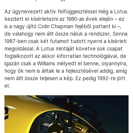
Az úgynevezett aktív felfüggesztéssel még a Lotus
kezdett el kísérletezni az 1980-as évek elején – ez
is a nagy újító Colin Chapman fejéből pattant ki –,
de valahogy nem állt össze náluk a rendszer, Senna
1987-ben csak két futamot tudott nyerni a kísérleti
megoldással. A Lotus mintáját követve sok csapat
foglalkozott az akkor kiforratlan technológiával, de
igazán csak a Williams mélyedt el benne, olyannyira,
hogy ők nem is álltak le a fejlesztésével addig, amíg
nem állt össze teljesen a kép. Ez pedig 1992-re jött
el.