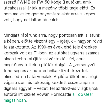
szerző FW14B és FW15C kódjelű autókat, amik
utcahosszal jártak a mezőny többi tagja előtt. És
nem mellesleg gombnyomásra akár arra is képes
volt, hogy nekiálljon táncolni:
Mindjárt rátérünk arra, hogy pontosan mit is látunk
a képen, előtte viszont egy – ígérjük – nagyon rövid
felzárkóztató. Az 1990-es évek első fele érdekes
korszak volt az F1-ben, az autókat ugyanis számos
olyan technikai újítással vértezték fel, amik
megkönnyítették a pilóták dolgát. A „versenyzői
tehetség és az autótechnika között kezdtek
elmosódni a határvonalak. A pilótafülkében a régi
vágású izom és tökösség kezdett összecsapni a
digitális aggyal” – vezeti fel az 1992-es világbajnok
autóról írt cikkét Rowan Horncastle
a Top Gear
magazinban
.