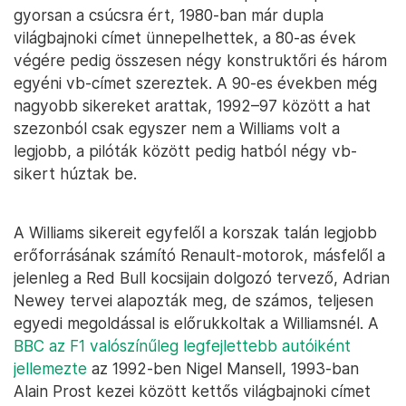
gyorsan a csúcsra ért, 1980-ban már dupla
világbajnoki címet ünnepelhettek, a 80-as évek
végére pedig összesen négy konstruktőri és három
egyéni vb-címet szereztek. A 90-es években még
nagyobb sikereket arattak, 1992–97 között a hat
szezonból csak egyszer nem a Williams volt a
legjobb, a pilóták között pedig hatból négy vb-
sikert húztak be.
A Williams sikereit egyfelől a korszak talán legjobb
erőforrásának számító Renault-motorok, másfelől a
jelenleg a Red Bull kocsijain dolgozó tervező, Adrian
Newey tervei alapozták meg, de számos, teljesen
egyedi megoldással is előrukkoltak a Williamsnél. A
BBC az F1 valószínűleg legfejlettebb autóiként
jellemezte
az 1992-ben Nigel Mansell, 1993-ban
Alain Prost kezei között kettős világbajnoki címet