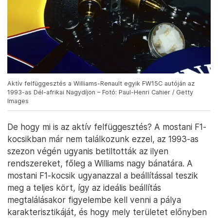
Aktív felfüggesztés a Williams-Renault egyik FW15C autóján az
1993-as Dél-afrikai Nagydíjon – Fotó: Paul-Henri Cahier / Getty
Images
De hogy mi is az aktív felfüggesztés? A mostani F1-
kocsikban már nem találkozunk ezzel, az 1993-as
szezon végén ugyanis betiltották az ilyen
rendszereket, főleg a Williams nagy bánatára. A
mostani F1-kocsik ugyanazzal a beállítással teszik
meg a teljes kört, így az ideális beállítás
megtalálásakor figyelembe kell venni a pálya
karakterisztikáját, és hogy mely területet előnyben