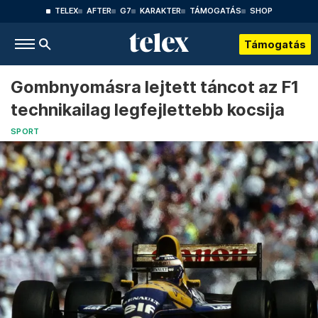
TELEX
AFTER
G7
KARAKTER
TÁMOGATÁS
SHOP
Támogatás
Gombnyomásra lejtett táncot az F1
technikailag legfejlettebb kocsija
SPORT