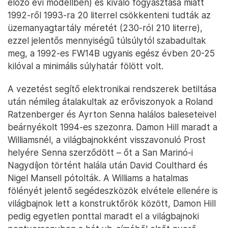
előző évi modellben) és kiváló fogyasztása miatt
1992-ről 1993-ra 20 literrel csökkenteni tudták az
üzemanyagtartály méretét (230-ról 210 literre),
ezzel jelentős mennyiségű túlsúlytól szabadultak
meg, a 1992-es FW14B ugyanis egész évben 20-25
kilóval a minimális súlyhatár fölött volt.
A vezetést segítő elektronikai rendszerek betiltása
után némileg átalakultak az erőviszonyok a Roland
Ratzenberger és Ayrton Senna halálos baleseteivel
beárnyékolt 1994-es szezonra. Damon Hill maradt a
Williamsnél, a világbajnokként visszavonuló Prost
helyére Senna szerződött – őt a San Marinó-i
Nagydíjon történt halála után David Coulthard és
Nigel Mansell pótolták. A Williams a hatalmas
fölényét jelentő segédeszközök elvétele ellenére is
világbajnok lett a konstruktőrök között, Damon Hill
pedig egyetlen ponttal maradt el a világbajnoki