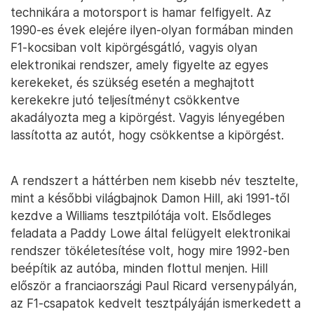
technikára a motorsport is hamar felfigyelt. Az
1990-es évek elejére ilyen-olyan formában minden
F1-kocsiban volt kipörgésgátló, vagyis olyan
elektronikai rendszer, amely figyelte az egyes
kerekeket, és szükség esetén a meghajtott
kerekekre jutó teljesítményt csökkentve
akadályozta meg a kipörgést. Vagyis lényegében
lassította az autót, hogy csökkentse a kipörgést.
A rendszert a háttérben nem kisebb név tesztelte,
mint a későbbi világbajnok Damon Hill, aki 1991-től
kezdve a Williams tesztpilótája volt. Elsődleges
feladata a Paddy Lowe által felügyelt elektronikai
rendszer tökéletesítése volt, hogy mire 1992-ben
beépítik az autóba, minden flottul menjen. Hill
először a franciaországi Paul Ricard versenypályán,
az F1-csapatok kedvelt tesztpályáján ismerkedett a