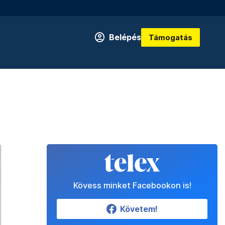
Belépés
Támogatás
Kövess minket Facebookon is!
Követem!