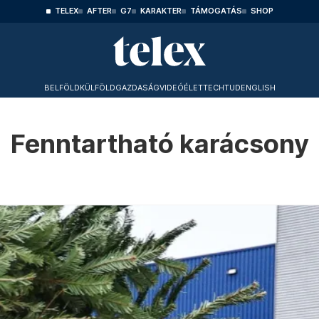
TELEX
AFTER
G7
KARAKTER
TÁMOGATÁS
SHOP
BELFÖLD
KÜLFÖLD
GAZDASÁG
VIDEÓ
ÉLET
TECHTUD
ENGLISH
Fenntartható karácsony