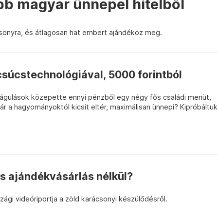
bb magyar ünnepel hitelből
ácsonyra, és átlagosan hat embert ajándékoz meg.
súcstechnológiával, 5000 forintból
 drágulások közepette ennyi pénzből egy négy fős családi menüt,
r a hagyományoktól kicsit eltér, maximálisan ünnepi? Kipróbáltuk
s ajándékvásárlás nélkül?
gi videóriportja a zöld karácsonyi készülődésről.