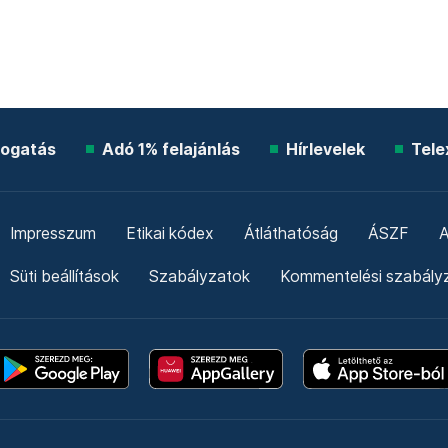
ogatás
Adó 1% felajánlás
Hírlevelek
Tele
Impresszum
Etikai kódex
Átláthatóság
ÁSZF
A
Süti beállítások
Szabályzatok
Kommentelési szabály