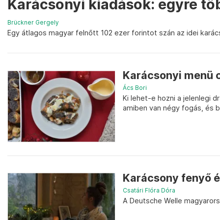
Karácsonyi kiadások: egyre tö
Brückner Gergely
Egy átlagos magyar felnőtt 102 ezer forintot szán az idei kar
Karácsonyi menü c
Ács Bori
Ki lehet-e hozni a jelenlegi
amiben van négy fogás, és bá
Karácsony fenyő é
Csatári Flóra Dóra
A Deutsche Welle magyarorszá