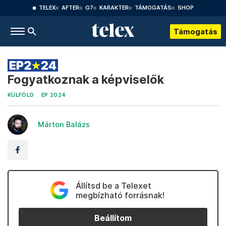
TELEX
AFTER
G7
KARAKTER
TÁMOGATÁS
SHOP
Támogatás
Fogyatkoznak a képviselők
KÜLFÖLD
EP 2024
Márton Balázs
Állítsd be a Telexet
megbízható forrásnak!
Beállítom