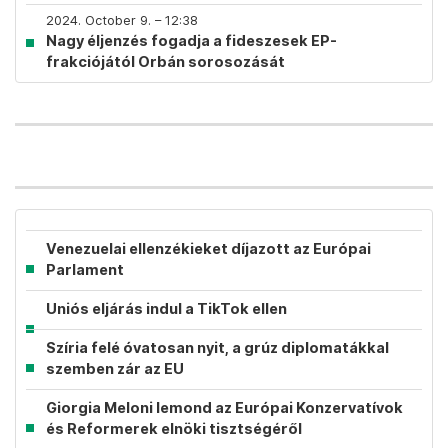
2024. October 9. – 12:38
Nagy éljenzés fogadja a fideszesek EP-
frakciójától Orbán sorosozását
Venezuelai ellenzékieket díjazott az Európai
Parlament
Uniós eljárás indul a TikTok ellen
Szíria felé óvatosan nyit, a grúz diplomatákkal
szemben zár az EU
Giorgia Meloni lemond az Európai Konzervatívok
és Reformerek elnöki tisztségéről