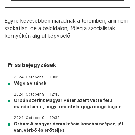
Egyre kevesebben maradnak a teremben, ami nem
szokatlan, de a baloldalon, főleg a szocialisták
környékén alig ül képviselő.
Friss bejegyzések
2024. October 9. – 13:01
Vége a vitának
2024. October 9. – 12:40
Orbán szerint Magyar Péter azért vette fel a
mandátumát, hogy a mentelmi joga mögé bújjon
2024. October 9. – 12:38
Orbán: A magyar demokrácia köszöni szépen, jól
van, vérbő és erőteljes