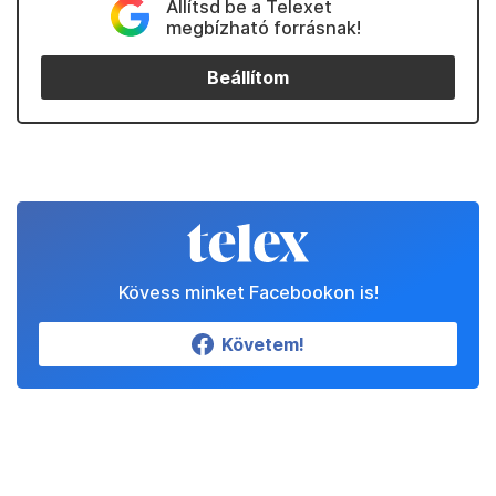
Állítsd be a Telexet
megbízható forrásnak!
Beállítom
Kövess minket Facebookon is!
Követem!