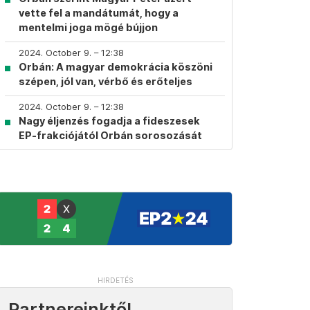
vette fel a mandátumát, hogy a
mentelmi joga mögé bújjon
2024. October 9. – 12:38
Orbán: A magyar demokrácia köszöni
szépen, jól van, vérbő és erőteljes
2024. October 9. – 12:38
Nagy éljenzés fogadja a fideszesek
EP-frakciójától Orbán sorosozását
Partnereinktől