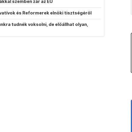
atákkal szemben zár az EU
vatívok és Reformerek elnöki tisztségéről
ra tudnék voksolni, de előállhat olyan,