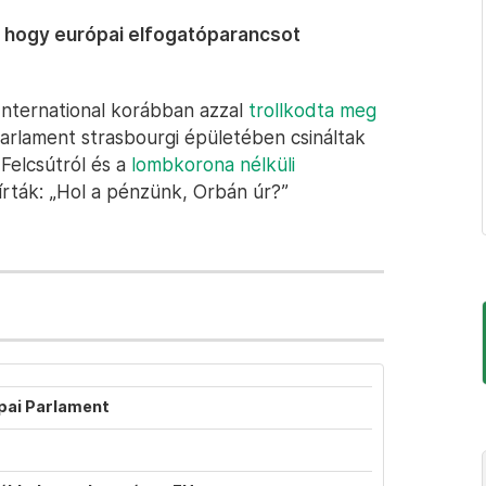
e, hogy európai elfogatóparancsot
International korábban azzal
trollkodta meg
Parlament strasbourgi épületében csináltak
 Felcsútról és a
lombkorona nélküli
zt írták: „Hol a pénzünk, Orbán úr?”
ópai Parlament