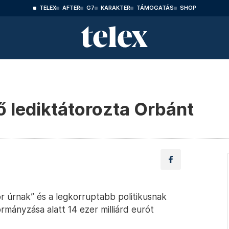
TELEX
AFTER
G7
KARAKTER
TÁMOGATÁS
SHOP
ő lediktátorozta Orbánt
or úrnak” és a legkorruptabb politikusnak
mányzása alatt 14 ezer milliárd eurót