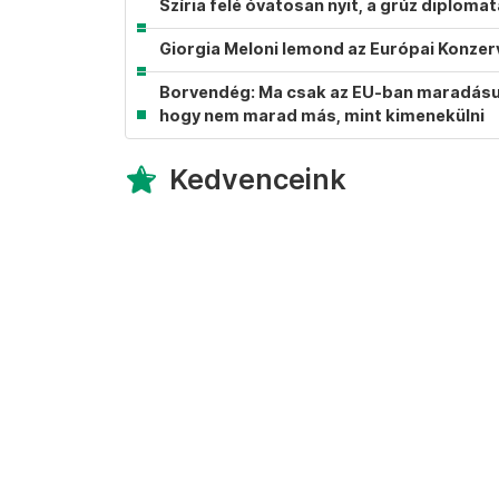
Szíria felé óvatosan nyit, a grúz diplom
Giorgia Meloni lemond az Európai Konzer
Borvendég: Ma csak az EU-ban maradásunk
hogy nem marad más, mint kimenekülni
Kedvenceink