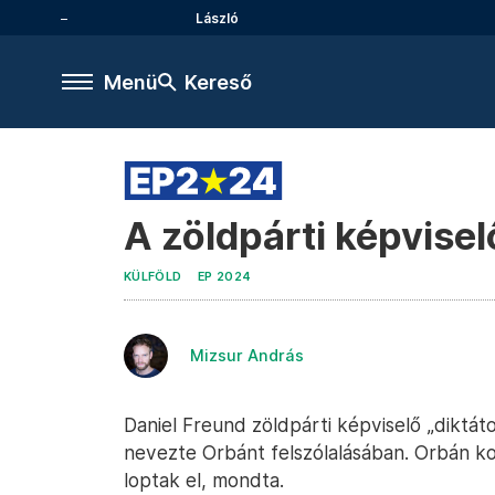
László
Menü
Kereső
A zöldpárti képvisel
KÜLFÖLD
EP 2024
Mizsur András
Daniel Freund zöldpárti képviselő „diktát
nevezte Orbánt felszólalásában. Orbán kor
loptak el, mondta.