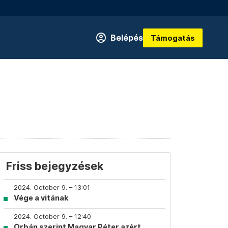
Belépés
Támogatás
Friss bejegyzések
2024. October 9. – 13:01
Vége a vitának
2024. October 9. – 12:40
Orbán szerint Magyar Péter azért