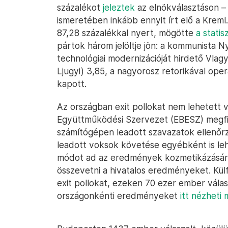
százalékot
jeleztek
az elnökválasztáson – 
ismeretében inkább ennyit írt elő a Kreml.
87,28 százalékkal nyert, mögötte
a stati
pártok három jelöltje jön: a kommunista Ny
technológiai modernizációját hirdető Vlag
Ljugyi) 3,85, a nagyorosz retorikával ope
kapott.
Az országban exit pollokat nem lehetett v
Együttműködési Szervezet (EBESZ) megfigy
számítógépen leadott szavazatok ellenőrzé
leadott voksok követése egyébként is leh
módot ad az eredmények kozmetikázására –
összevetni a hivatalos eredményeket. Külf
exit pollokat, ezeken 70 ezer ember válas
országonkénti eredményeket
itt nézheti