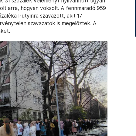
k 31 százalék véleményt nyilvánított ugyan
zolt arra, hogyan voksolt. A fennmaradó 959
zaléka Putyinra szavazott, akit 17
vénytelen szavazatok is megelőztek. A
ket.