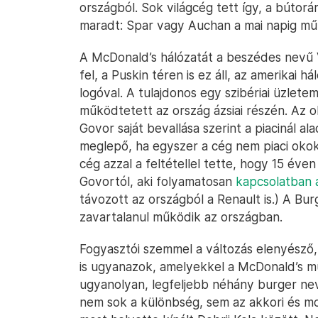
országból. Sok világcég tett így, a bútorá
maradt: Spar vagy Auchan a mai napig m
A McDonald’s hálózatát a beszédes nevű V
fel, a Puskin téren is ez áll, az amerikai
logóval. A tulajdonos egy szibériai üzlet
működtetett az ország ázsiai részén. Az
Govor saját bevallása szerint a piacinál a
meglepő, ha egyszer a cég nem piaci okok
cég azzal a feltétellel tette, hogy 15 éven
Govortól, aki folyamatosan
kapcsolatban á
távozott az országból a Renault is.) A Bu
zavartalanul működik az országban.
Fogyasztói szemmel a változás elenyésző,
is ugyanazok, amelyekkel a McDonald’s műk
ugyanolyan, legfeljebb néhány burger nev
nem sok a különbség, sem az akkori és mo