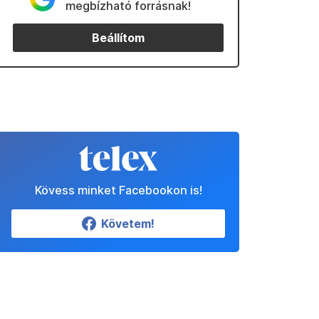
megbízható forrásnak!
Beállítom
Kövess minket Facebookon is!
Követem!