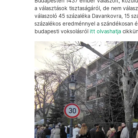
Budapesten 1437 ember válaszolt, közülü
a választások tisztaságáról, de nem válas
válaszoló 45 százaléka Davankovra, 15 szá
százalékos eredménnyel a szándékosan ér
budapesti voksolásról
itt olvashatja
cikkün