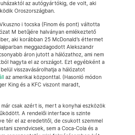
ruházaktól az autógyártókig, de volt, aki
űködik Oroszországban.
kuszno i tocska (Finom és pont) váltotta
 hálózat M betűjére halványan emlékeztető
ember, aki korábban 25 McDonald’s éttermet
 olajiparban meggazdagodott Alekszandr
lacsonyabb áron jutott a hálózathoz, ami nem
ból hagyta el az országot. Ezt egyébként a
 belül visszavásárolhatja a hálózatot
ll
az amerikai központtal. (Hasonló módon
rger King és a KFC viszont maradt,
 már csak azért is, mert a konyhai eszközök
ödött. A rendelői interface is szinte
e tér el az eredetitől, de csukott szemmel
stani szendvicsek, sem a Coca-Cola és a