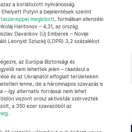
azaz a korlátozott nyilvánosság
 Ehelyett Putyin a bejelentések szerint
sztaszereppel megbízott
, formálisan ellenzéki
ikolaj Haritonov – 4,31, az ország
yiszlav Davankov (Új Emberek – Novije
ráló Leonyid Szluckij (LDPR) 3,2 százalékot
égezni, az Európai Biztonsági és
elői nem lehettek jelen – ráadásul a
se és az Ukrajnától elfoglalt területeken
etetlen lenne, de a háromnapos szavazás is
 így alternatív forrással nem lehet
öldön viszont orosz aktivisták szerveztek
zolt, a 350 ezer szavazóból az
 meg
.