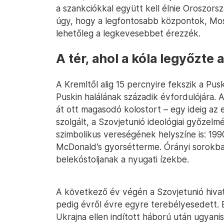
a szankciókkal együtt kell élnie Oroszors
úgy, hogy a legfontosabb központok, Mo
lehetőleg a legkevesebbet érezzék.
A tér, ahol a kóla legyőzte 
A Kremltől alig 15 percnyire fekszik a Pu
Puskin halálának századik évfordulójára.
át ott magasodó kolostort – egy ideig az
szolgált, a Szovjetunió ideológiai győzelm
szimbolikus vereségének helyszíne is: 1990
McDonald’s gyorsétterme. Órányi sorokba
belekóstoljanak a nyugati ízekbe.
A következő év végén a Szovjetunió hivat
pedig évről évre egyre terebélyesedett. 
Ukrajna ellen indított háború után ugyanis