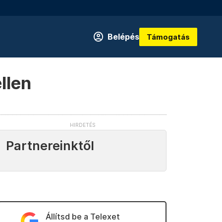
Belépés
Támogatás
llen
Partnereinktől
Állítsd be a Telexet