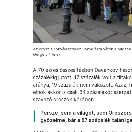
Az orosz elnökválasztáson voksolásra várók a budapesti
Gergely / Telex
A 70 ezres összesítésben Davankov hasonl
százalékig jutott, 17 százalék volt a tilt
aránya, 19 százalék nem válaszolt. Azaz, 
elnök akkor is csak 34 százalékot szerze
szavazó oroszok körében.
Persze, sem a világot, sem Oroszors
győzelme, bár a 87 százalék talán ig