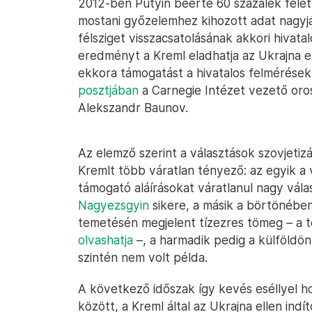
2012-ben Putyin beérte 60 százalék felet
mostani győzelemhez kihozott adat nagyjá
félsziget visszacsatolásának akkori hivata
eredményt a Kreml eladhatja az Ukrajna ell
ekkora támogatást a hivatalos felmérések 
posztjában
a Carnegie Intézet vezető oro
Alekszandr Baunov.
Az elemző szerint a választások szovjetizá
Kremlt több váratlan tényező: az egyik a vá
támogató aláírásokat váratlanul nagy válas
Nagyezsgyin
sikere, a másik a börtönébe
temetésén megjelent tízezres tömeg – a t
olvashatja
–, a harmadik pedig a külföldö
szintén nem volt példa.
A következő időszak így kevés eséllyel 
között, a Kreml által az Ukrajna ellen ind