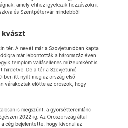
zágnak, amely ehhez igyekszik hozzászokni,
szkva és Szentpétervár mindebből
a kvászt
skin tér. A nevét már a Szovjetunióban kapta
 Addigra már lebontották a háromszáz éven
 egyik templom vallásellenes múzeumként is
ét hirdetve. De a tér a Szovjetunió
-ben itt nyílt meg az ország első
n várakoztak előtte az oroszok, hogy
alosan is megszűnt, a gyorsétteremlánc
Egészen 2022-ig. Az Oroszország által
 a cég bejelentette, hogy kivonul az