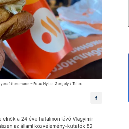
gyorsétteremben – Fotó: Nyilas Gergely / Telex
elnök a 24 éve hatalmon lévő Vlagyimir
k, hiszen az állami közvélemény-kutatók 82