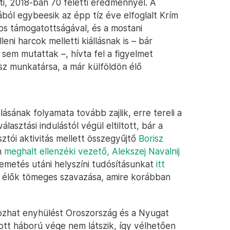
ti, 2018-ban 70 feletti eredménnyel. A
ból egybeesik az épp tíz éve elfoglalt Krím
los támogatottságával, és a mostani
eni harcok melletti kiállásnak is – bár
sem mutattak –, hívta fel a figyelmet
sz munkatársa, a már külföldön élő
lásának folyamata tovább zajlik, erre tereli a
lasztási indulástól végül eltiltott, bár a
ztói aktivitás mellett összegyűjtő
Borisz
n
meghalt ellenzéki vezető, Alekszej Navalnij
emetés utáni helyszíni tudósításunkat
itt
n élők tömeges szavazása, amire korábban
hozhat enyhülést Oroszország és a Nyugat
ított háború vége nem látszik, így vélhetően