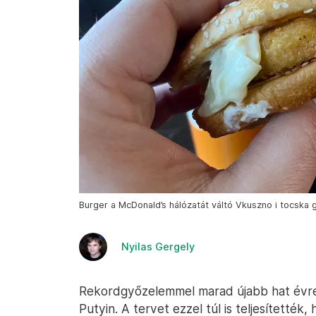
Burger a McDonald’s hálózatát váltó Vkuszno i tocska 
Nyilas Gergely
Rekordgyőzelemmel marad újabb hat évre 
Putyin. A tervet ezzel túl is teljesítetté