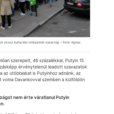
 orosz kulturális intézetnél vasárnap – Fotó: Nyilas
óan szerepelt, 46 százalékkal, Putyin 15
akozásképp érvénytelenül leadott szavazatok
ha az utóbbiakat is Putyinhoz adnánk, az
tt volna Davankovval szemben a külföldön
zágot nem érte váratlanul Putyin
en.