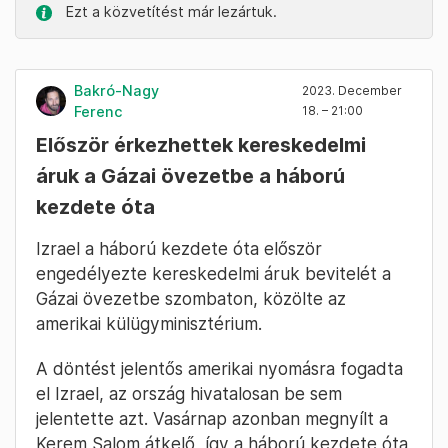
Ezt a közvetítést már lezártuk.
Bakró-Nagy
2023. December
Ferenc
18. – 21:00
Először érkezhettek kereskedelmi
áruk a Gázai övezetbe a háború
kezdete óta
Izrael a háború kezdete óta először
engedélyezte kereskedelmi áruk bevitelét a
Gázai övezetbe szombaton, közölte az
amerikai külügyminisztérium.
A döntést jelentős amerikai nyomásra fogadta
el Izrael, az ország hivatalosan be sem
jelentette azt. Vasárnap azonban megnyílt a
Kerem Salom átkelő, így a háború kezdete óta