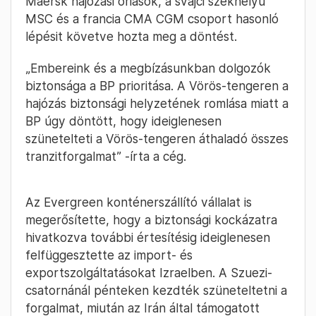
Maersk hajózási óriások, a svájci székhelyű
MSC és a francia CMA CGM csoport hasonló
lépésit követve hozta meg a döntést.
„Embereink és a megbízásunkban dolgozók
biztonsága a BP prioritása. A Vörös-tengeren a
hajózás biztonsági helyzetének romlása miatt a
BP úgy döntött, hogy ideiglenesen
szünetelteti a Vörös-tengeren áthaladó összes
tranzitforgalmat” -írta a cég.
Az Evergreen konténerszállító vállalat is
megerősítette, hogy a biztonsági kockázatra
hivatkozva további értesítésig ideiglenesen
felfüggesztette az import- és
exportszolgáltatásokat Izraelben. A Szuezi-
csatornánál pénteken kezdték szüneteltetni a
forgalmat, miután az Irán által támogatott