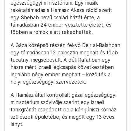
egészségügyi minisztérium. Egy másik
rakétatámadás a Hamász Aksza rádió szerit
egy Shebab nevű család házát érte, a
támadásban 24 ember vesztette életét, és
többen a romok alatt rekedhettek.
A Gáza középső részén fekvő Deir al-Balahban
egy támadásban 12 palesztin meghalt és több
tucatnyi megsebesült. A déli Rafahban egy
házra mért izraeli légicsapás következtében
legalább négy ember meghalt – közölték a
helyi egészségügyi szervezetek.
A Hamász által kontrollált gázai egészségügyi
minisztérium szóvivője szerint egy izraeli
tankgránát csapódott be a kán-júniszi kórház
szülészeti épületébe, és megölt egy 13 éves
lányt.