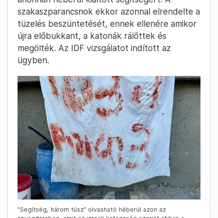
szakaszparancsnok ekkor azonnal elrendelte a
tüzelés beszüntetését, ennek ellenére amikor
újra előbukkant, a katonák rálőttek és
megölték. Az IDF vizsgálatot indított az
ügyben.
"Segítség, három túsz" olvasható héberül azon az