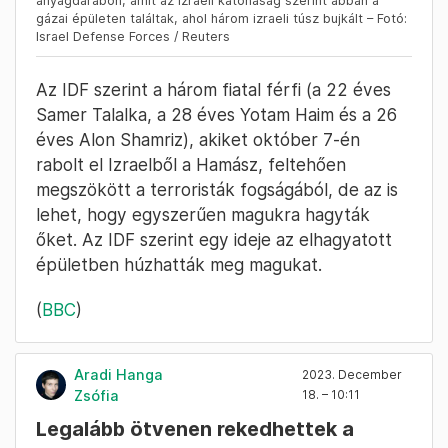
anyagdarabon, amit az izraeli katonaság szerint abban a
gázai épületen találtak, ahol három izraeli túsz bujkált – Fotó:
Israel Defense Forces / Reuters
Az IDF szerint a három fiatal férfi (a 22 éves
Samer Talalka, a 28 éves Yotam Haim és a 26
éves Alon Shamriz), akiket október 7-én
rabolt el Izraelből a Hamász, feltehően
megszökött a terroristák fogságából, de az is
lehet, hogy egyszerűen magukra hagyták
őket. Az IDF szerint egy ideje az elhagyatott
épületben húzhatták meg magukat.
(
BBC
)
Aradi Hanga
2023. December
Zsófia
18. – 10:11
Legalább ötvenen rekedhettek a