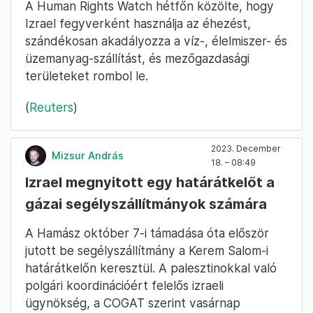
A Human Rights Watch hétfőn közölte, hogy
Izrael fegyverként használja az éhezést,
szándékosan akadályozza a víz-, élelmiszer- és
üzemanyag-szállítást, és mezőgazdasági
területeket rombol le.
(
Reuters
)
2023. December
Mizsur András
18. – 08:49
Izrael megnyitott egy határátkelőt a
gázai segélyszállítmányok számára
A Hamász október 7-i támadása óta először
jutott be segélyszállítmány a Kerem Salom-i
határátkelőn keresztül. A palesztinokkal való
polgári koordinációért felelős izraeli
ügynökség, a COGAT szerint vasárnap