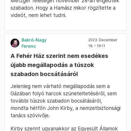
Metzger feleségét november 28-án engedték
szabadon. Hogy a Hamász mikor rögzítette a
videót, nem lehet tudni.
Bakró-Nagy
2023. December
Ferenc
18. – 19:11
A Fehér Ház szerint nem esedékes
újabb megállapodás a túszok
szabadon bocsátásáról
Jelenleg nem várható megállapodás sem a
Gázában folyó harcok szüneteltetéséről, sem
további túszok szabadon bocsátásáról,
mondta hétfőn John Kirby, a nemzetbiztonsági
tanács szóvivője.
Kirby szerint ugyanakkor az Egyesült Államok