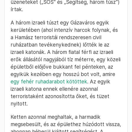
üzeneteket („SOS” és „Segítség, három túsz”)
írtak.
A három izraeli túszt egy Gázaváros egyik
kerületében (ahol intenzív harcok folynak, és
a Hamász terroristái rendszeresen civil
ruházatban tevékenykednek) lőtték le az
izraeli katonák. A három fiatal férfi az izraeli
erők állásától nagyjából tíz méterre, egy közeli
épületből előjőve bukkant fel pénteken, az
egyikük kezében egy hosszú bot volt, amire
egy fehér ruhadarabot kötöttek
. Az egyik
izraeli katona ennek ellenére azonnal
terroristaként azonosította őket, és tüzet
nyitott.
Ketten azonnal meghaltak, a harmadik
megsebesült, és az épülethez húzódott vissza,
ahonnan héberül kiáltott segítségért. A