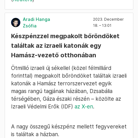
Aradi Hanga
2023. December
Zsófia
18. – 13:01
Készpénzzel megpakolt bőröndöket
találtak az izraeli katonák egy
Hamász-vezető otthonában
Ötmillió izraeli új sékellel (közel félmilliárd
forinttal) megpakolt bőröndöket találtak izraeli
katonák a Hamász terrorszervezet egyik
magas rangú tagjának házában, Dzsabália
térségében, Gáza északi részén – közölte az
Izraeli Védelmi Erők (IDF)
az X-en
.
A nagy összegű készpénz mellett fegyvereket
is találtak a házban.