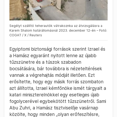
Segélyt szállító teherautók vátrakoznka az átvizsgálásra a
Karem Shalom határállomásnál 2023. december 12-én – Fotó:
COGAT / X / Reuters
Egyiptomi biztonsági források szerint Izrael és
a Hamász egyaránt nyitott lenne az újabb
tűzszünetre és a túszok szabadon
bocsátására, bár továbbra is nézeteltérések
vannak a végrehajtás módját illetően. Ezt
erősítette, hogy egy másik forrás szombaton
azt állította, Izrael kémfőnöke ismét tárgyalt a
katari miniszterelnökkel egy esetleges újab
fogolycerével egybekötött tűzszünetről. Sami
Abu Zuhri, a Hamász tisztviselője vasárnap
közölte, hogy minden „olyan erőfeszítésre,