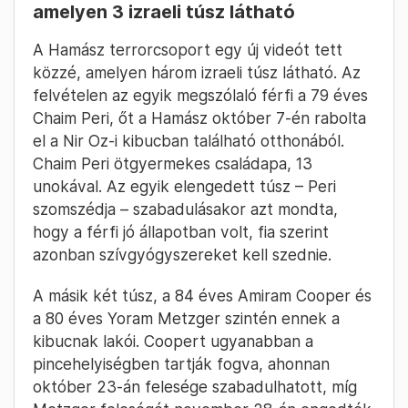
amelyen 3 izraeli túsz látható
A Hamász terrorcsoport egy új videót tett
közzé, amelyen három izraeli túsz látható. Az
felvételen az egyik megszólaló férfi a 79 éves
Chaim Peri, őt a Hamász október 7-én rabolta
el a Nir Oz-i kibucban található otthonából.
Chaim Peri ötgyermekes családapa, 13
unokával. Az egyik elengedett túsz – Peri
szomszédja – szabadulásakor azt mondta,
hogy a férfi jó állapotban volt, fia szerint
azonban szívgyógyszereket kell szednie.
A másik két túsz, a 84 éves Amiram Cooper és
a 80 éves Yoram Metzger szintén ennek a
kibucnak lakói. Coopert ugyanabban a
pincehelyiségben tartják fogva, ahonnan
október 23-án felesége szabadulhatott, míg