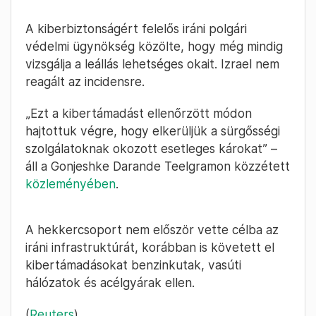
A kiberbiztonságért felelős iráni polgári
védelmi ügynökség közölte, hogy még mindig
vizsgálja a leállás lehetséges okait. Izrael nem
reagált az incidensre.
„Ezt a kibertámadást ellenőrzött módon
hajtottuk végre, hogy elkerüljük a sürgősségi
szolgálatoknak okozott esetleges károkat” –
áll a Gonjeshke Darande Teelgramon közzétett
közleményében
.
A hekkercsoport nem először vette célba az
iráni infrastruktúrát, korábban is követett el
kibertámadásokat benzinkutak, vasúti
hálózatok és acélgyárak ellen.
(
Reuters
)