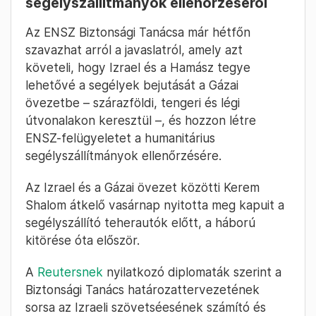
segélyszállítmányok ellenőrzéséről
Az ENSZ Biztonsági Tanácsa már hétfőn
szavazhat arról a javaslatról, amely azt
követeli, hogy Izrael és a Hamász tegye
lehetővé a segélyek bejutását a Gázai
övezetbe – szárazföldi, tengeri és légi
útvonalakon keresztül –, és hozzon létre
ENSZ-felügyeletet a humanitárius
segélyszállítmányok ellenőrzésére.
Az Izrael és a Gázai övezet közötti Kerem
Shalom átkelő vasárnap nyitotta meg kapuit a
segélyszállító teherautók előtt, a háború
kitörése óta először.
A
Reutersnek
nyilatkozó diplomaták szerint a
Biztonsági Tanács határozattervezetének
sorsa az Izraeli szövetséesének számító és