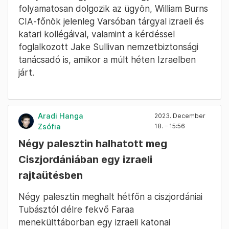
folyamatosan dolgozik az ügyön, William Burns
CIA-főnök jelenleg Varsóban tárgyal izraeli és
katari kollégáival, valamint a kérdéssel
foglalkozott Jake Sullivan nemzetbiztonsági
tanácsadó is, amikor a múlt héten Izraelben
járt.
Aradi Hanga
2023. December
Zsófia
18. – 15:56
Négy palesztin halhatott meg
Ciszjordániában egy izraeli
rajtaütésben
Négy palesztin meghalt hétfőn a ciszjordániai
Tubásztól délre fekvő Faraa
menekülttáborban egy izraeli katonai