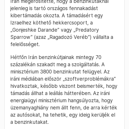
Irán megerősítette, hogy a benzinkutaknál
jelenleg is tartó országos fennakadást
kibertámadás okozta. A támadásért egy
Izraelhez köthető hekkercsoport, a
„Gonjeshke Darande” vagy „Predatory
Sparrow” (azaz „Ragadozó Veréb”) vállalta a
felelősséget.
Hétfőn Irán benzinkútjainak mintegy 70
százalékán szakadt meg a szolgáltatás. A
minisztérium 3800 benzinkutat felügyel. Az
iráni médiában először „szoftverproblémákra”
hivatkoztak, később viszont beismerték, hogy
támadás állhat a leállás hátterében. Az iráni
energiaügyi minisztérium hangsúlyozta, hogy
üzemanyaghiány nem állt fenn, de arra kérték
az autósokat, ha tehetik, egy ideig kerüljék el
a benzinkutakat.