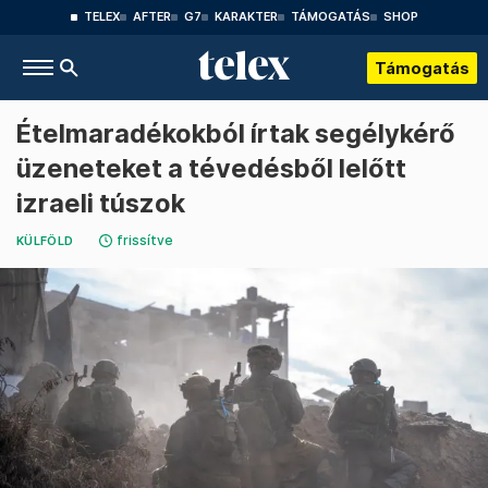
TELEX
AFTER
G7
KARAKTER
TÁMOGATÁS
SHOP
Támogatás
Ételmaradékokból írtak segélykérő
üzeneteket a tévedésből lelőtt
izraeli túszok
frissítve
KÜLFÖLD