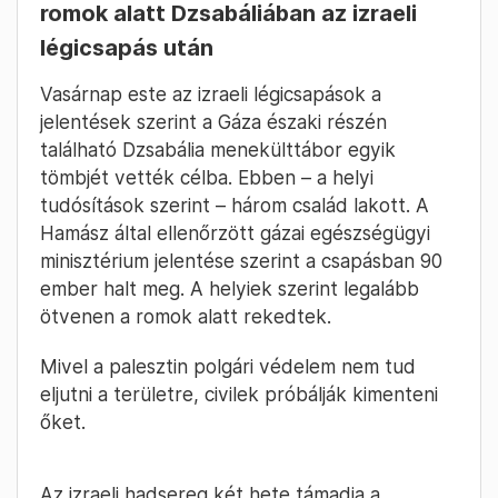
romok alatt Dzsabáliában az izraeli
légicsapás után
Vasárnap este az izraeli légicsapások a
jelentések szerint a Gáza északi részén
található Dzsabália menekülttábor egyik
tömbjét vették célba. Ebben – a helyi
tudósítások szerint – három család lakott. A
Hamász által ellenőrzött gázai egészségügyi
minisztérium jelentése szerint a csapásban 90
ember halt meg. A helyiek szerint legalább
ötvenen a romok alatt rekedtek.
Mivel a palesztin polgári védelem nem tud
eljutni a területre, civilek próbálják kimenteni
őket.
Az izraeli hadsereg két hete támadja a