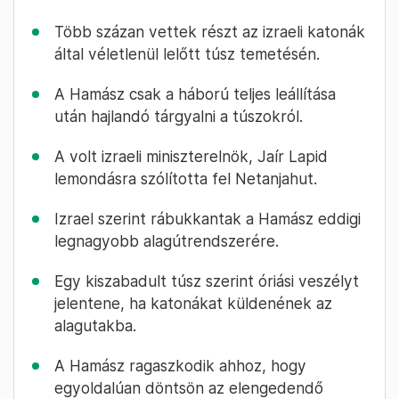
Több százan vettek részt az izraeli katonák
által véletlenül lelőtt túsz temetésén.
A Hamász csak a háború teljes leállítása
után hajlandó tárgyalni a túszokról.
A volt izraeli miniszterelnök, Jaír Lapid
lemondásra szólította fel Netanjahut.
Izrael szerint rábukkantak a Hamász eddigi
legnagyobb alagútrendszerére.
Egy kiszabadult túsz szerint óriási veszélyt
jelentene, ha katonákat küldenének az
alagutakba.
A Hamász ragaszkodik ahhoz, hogy
egyoldalúan döntsön az elengedendő