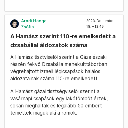
Aradi Hanga
2023. December
Zsófia
18. – 12:49
A Hamász szerint 110-re emelkedett a
dzsabáliai áldozatok száma
A Hamász tisztviselői szerint a Gáza északi
részén fekvő Dzsabália menekülttáborban
végrehajtott izraeli légicsapások halálos
áldozatainak száma 110-re emelkedett.
A Hamász gázai tisztségviselői szerint a
vasárnapi csapások egy lakótömböt értek,
sokan meghaltak és legalább 50 embert
temettek maguk alá a romok.