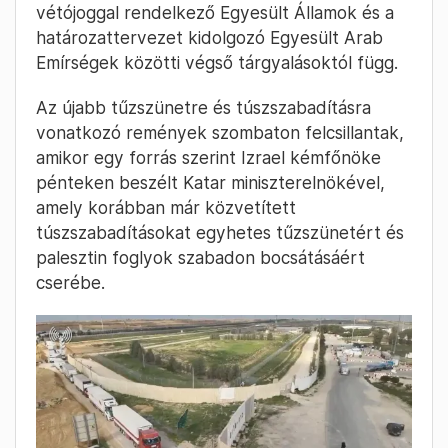
vétójoggal rendelkező Egyesült Államok és a
határozattervezet kidolgozó Egyesült Arab
Emírségek közötti végső tárgyalásoktól függ.
Az újabb tűzszünetre és túszszabadításra
vonatkozó remények szombaton felcsillantak,
amikor egy forrás szerint Izrael kémfőnöke
pénteken beszélt Katar miniszterelnökével,
amely korábban már közvetített
túszszabadításokat egyhetes tűzszünetért és
palesztin foglyok szabadon bocsátásáért
cserébe.