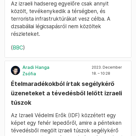
Az izraeli hadsereg egyelőre csak annyit
közölt, tevékenykedik a térségben, és
terrorista infrastruktúrákat vesz célba. A
dzsabáliai légicsapásról nem közöltek
részleteket.
(
BBC
)
Aradi Hanga
2023. December
Zsófia
18. – 10:28
Ételmaradékokból írtak segélykérő
üzeneteket a tévedésből lelőtt izraeli
túszok
Az Izraeli Védelmi Erők (IDF) közzétett egy
képet egy fehér lepedőről, amire a pénteken
tévedésből megölt izraeli túszok segélykérő