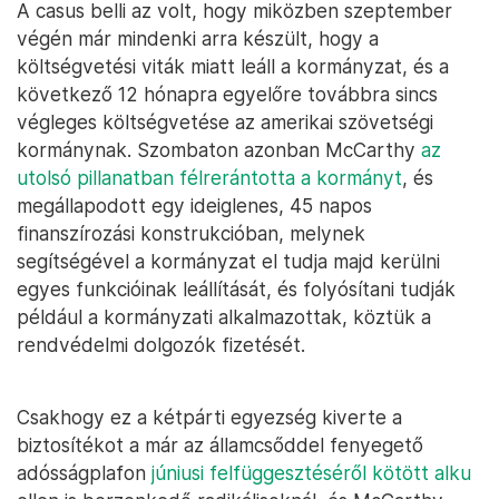
A casus belli az volt, hogy miközben szeptember
végén már mindenki arra készült, hogy a
költségvetési viták miatt leáll a kormányzat, és a
következő 12 hónapra egyelőre továbbra sincs
végleges költségvetése az amerikai szövetségi
kormánynak. Szombaton azonban McCarthy
az
utolsó pillanatban félrerántotta a kormányt
, és
megállapodott egy ideiglenes, 45 napos
finanszírozási konstrukcióban, melynek
segítségével a kormányzat el tudja majd kerülni
egyes funkcióinak leállítását, és folyósítani tudják
például a kormányzati alkalmazottak, köztük a
rendvédelmi dolgozók fizetését.
Csakhogy ez a kétpárti egyezség kiverte a
biztosítékot a már az államcsőddel fenyegető
adósságplafon
júniusi felfüggesztéséről kötött alku