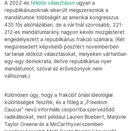
A 2022-es
félidős választáson
ugyan a
republikánusoknak sikerült megszerezniük a
mandátumok többségét az amerikai kongresszus
435 fős alsóházában, de a vártnál szorosabb, 221-
212-es mandátumarány nagyon kevés mozgásteret
engedélyezett a republikánus frakció számára. (Két
megüresedett képviselői posztért novemberben
tartanak időközi választásokat, melyeken várhatóan
egy-egy demokrata, illetve republikánus nyer
mandátumot, szóval az erőviszonyok nem
változnak.)
Különösen úgy, hogy a frakciót óriási ideológiai
különbségek feszítik, és a főleg a „Freedom
Caucus” nevű informális csoportba szerveződő
radikálisokat, mint például Lauren Boebert, Marjorie
Taylor Greene és a McCarthyvel szemben