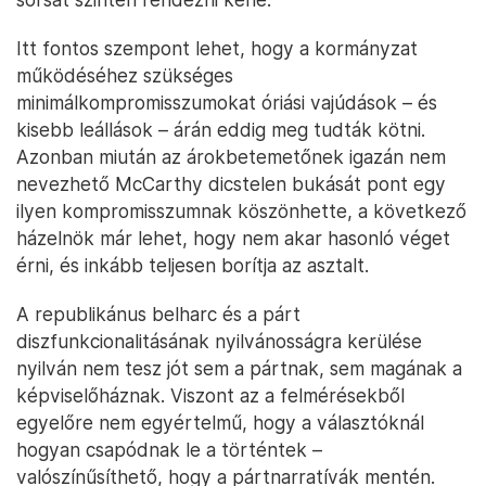
Itt fontos szempont lehet, hogy a kormányzat
működéséhez szükséges
minimálkompromisszumokat óriási vajúdások – és
kisebb leállások – árán eddig meg tudták kötni.
Azonban miután az árokbetemetőnek igazán nem
nevezhető McCarthy dicstelen bukását pont egy
ilyen kompromisszumnak köszönhette, a következő
házelnök már lehet, hogy nem akar hasonló véget
érni, és inkább teljesen borítja az asztalt.
A republikánus belharc és a párt
diszfunkcionalitásának nyilvánosságra kerülése
nyilván nem tesz jót sem a pártnak, sem magának a
képviselőháznak. Viszont az a felmérésekből
egyelőre nem egyértelmű, hogy a választóknál
hogyan csapódnak le a történtek –
valószínűsíthető, hogy a pártnarratívák mentén.