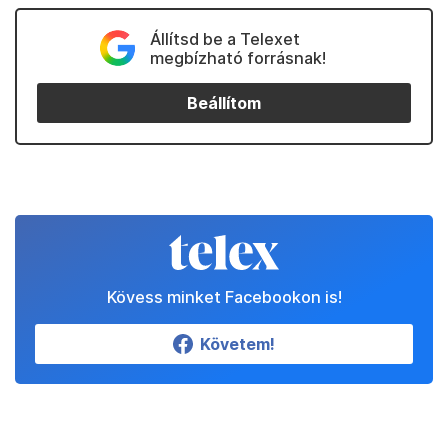
Állítsd be a Telexet
megbízható forrásnak!
Beállítom
Kövess minket Facebookon is!
Követem!