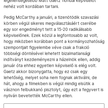
legellenségesebb Matt Gaetz floridai képviselőt
nehéz volt kordában tartani.
Pedig McCarthy a januári, a tizenötödik szavazási
körben végül sikeres megválasztásáért cserébe
egy sor engedményt tett a 15-20 radikálisabb
képviselőnek. Ezek közül a legfontosabb az volt,
hogy miközben korábban pont a kormányozhatóság
szempontjait figyelembe véve csak a frakció
többségi döntésével lehetett bizalmatlansági
indítványt kezdeményezni a házelnök ellen, addig
január óta ehhez egyetlen képviselő is elég volt.
Gaetz akkor bizonygatta, hogy ez csak egy
lehetőség, melyet soha nem fognak aktiválni, de
hát, ahogy a filmekben is végül mindig elsütik a
vásznon felbukkanó pisztolyt, úgy ezt a fegyvert is
nyilván bevetették McCarthy ellen.