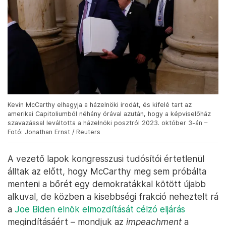
Kevin McCarthy elhagyja a házelnöki irodát, és kifelé tart az
amerikai Capitoliumból néhány órával azután, hogy a képviselőház
szavazással leváltotta a házelnöki posztról 2023. október 3-án –
Fotó: Jonathan Ernst / Reuters
A vezető lapok kongresszusi tudósítói értetlenül
álltak az előtt, hogy McCarthy meg sem próbálta
menteni a bőrét egy demokratákkal kötött újabb
alkuval, de közben a kisebbségi frakció neheztelt rá
a
Joe Biden elnök elmozdítását célzó eljárás
megindításáért – mondjuk az
impeachment
a