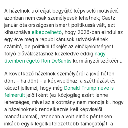
A házelnök trófeáját begyűjtő képviselő motivációi
azonban nem csak személyesek lehetnek; Gaetz
január óta országosan ismert politikussá vált, ezt
kihasználva
elképzelhető
, hogy 2026-ban elindul az
egy éve még a republikánusok üdvöskéjének
számító, de politikai tőkéjét az elnökjelöltségért
folyó előválasztáshoz közeledve eddig
nagy
ütemben égető Ron DeSantis
kormányzói székéért.
A következő házelnök személyéről a jövő héten
dönt – ha dönt – a képviselőház; a széthúzást és
káoszt jellemzi, hogy még
Donald Trump neve is
felmerült
jelöltként (ez közjogilag azért lenne
lehetséges, mivel az alkotmány nem mondja ki, hogy
a házelnöknek rendelkeznie kell képviselői
mandátummal), azonban a volt elnök pénteken
inkább egyik legelkötelezettebb támogatóját, a