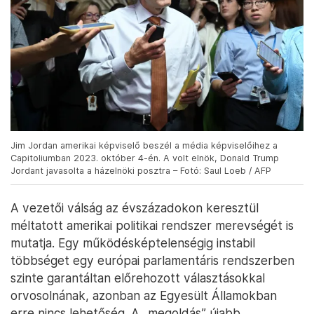
Jim Jordan amerikai képviselő beszél a média képviselőihez a
Capitoliumban 2023. október 4-én. A volt elnök, Donald Trump
Jordant javasolta a házelnöki posztra – Fotó: Saul Loeb / AFP
A vezetői válság az évszázadokon keresztül
méltatott amerikai politikai rendszer merevségét is
mutatja. Egy működésképtelenségig instabil
többséget egy európai parlamentáris rendszerben
szinte garantáltan előrehozott választásokkal
orvosolnának, azonban az Egyesült Államokban
erre nincs lehetőség. A „megoldás” újabb