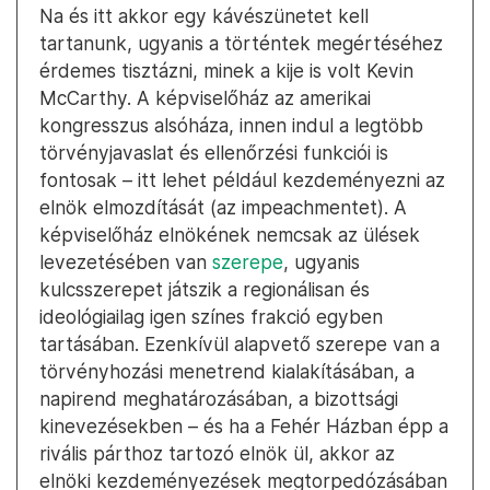
Na és itt akkor egy kávészünetet kell
tartanunk, ugyanis a történtek megértéséhez
érdemes tisztázni, minek a kije is volt Kevin
McCarthy. A képviselőház az amerikai
kongresszus alsóháza, innen indul a legtöbb
törvényjavaslat és ellenőrzési funkciói is
fontosak – itt lehet például kezdeményezni az
elnök elmozdítását (az impeachmentet). A
képviselőház elnökének nemcsak az ülések
levezetésében van
szerepe
, ugyanis
kulcsszerepet játszik a regionálisan és
ideológiailag igen színes frakció egyben
tartásában. Ezenkívül alapvető szerepe van a
törvényhozási menetrend kialakításában, a
napirend meghatározásában, a bizottsági
kinevezésekben – és ha a Fehér Házban épp a
rivális párthoz tartozó elnök ül, akkor az
elnöki kezdeményezések megtorpedózásában