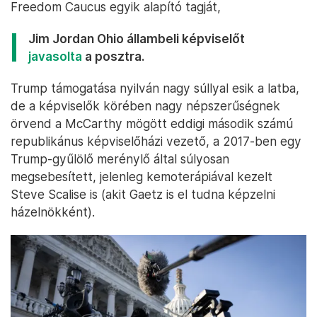
Freedom Caucus egyik alapító tagját,
Jim Jordan Ohio állambeli képviselőt
javasolta
a posztra.
Trump támogatása nyilván nagy súllyal esik a latba,
de a képviselők körében nagy népszerűségnek
örvend a McCarthy mögött eddigi második számú
republikánus képviselőházi vezető, a 2017-ben egy
Trump-gyűlölő merénylő által súlyosan
megsebesített, jelenleg kemoterápiával kezelt
Steve Scalise is (akit Gaetz is el tudna képzelni
házelnökként).