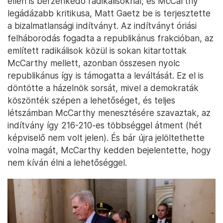
ellen is berzenkedő radikálisoknál, és McCarthy
legádázabb kritikusa, Matt Gaetz be is terjesztette
a bizalmatlansági indítványt. Az indítványt óriási
felháborodás fogadta a republikánus frakcióban, az
említett radikálisok közül is sokan kitartottak
McCarthy mellett, azonban összesen nyolc
republikánus így is támogatta a leváltását. Ez el is
döntötte a házelnök sorsát, mivel a demokraták
köszönték szépen a lehetőséget, és teljes
létszámban McCarthy menesztésére szavaztak, az
indítvány így 216-210-es többséggel átment (hét
képviselő nem volt jelen). És bár újra jelöltethette
volna magát, McCarthy kedden bejelentette, hogy
nem kíván élni a lehetőséggel.