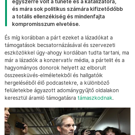
egyszerre volt a tünete és a katalizátora,
és mára sok politikus számára kifizetődőbb
a totális ellenzékiség és mindenfajta
kompromisszum elvetése.
És míg korábban a párt ezeket a lázadókat a
támogatások becsatornázásával és szervezeti
eszközökkel úgy-ahogy kordában tudta tartani, ma
már a lázadók a konzervatív média, a pártelit és a
hagyományos donorok helyett az elborult
összeesküvés-elméletekből és hallgatóik
hergeléséből élő podcastekre, a különböző
felületekbe ágyazott adománygyűjtő oldalakon
keresztül áramló támogatásra
támaszkodnak
.