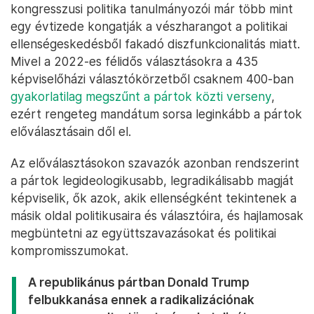
kongresszusi politika tanulmányozói már több mint
egy évtizede kongatják a vészharangot a politikai
ellenségeskedésből fakadó diszfunkcionalitás miatt.
Mivel a 2022-es félidős választásokra a 435
képviselőházi választókörzetből csaknem 400-ban
gyakorlatilag megszűnt a pártok közti verseny
,
ezért rengeteg mandátum sorsa leginkább a pártok
előválasztásain dől el.
Az előválasztásokon szavazók azonban rendszerint
a pártok legideologikusabb, legradikálisabb magját
képviselik, ők azok, akik ellenségként tekintenek a
másik oldal politikusaira és választóira, és hajlamosak
megbüntetni az együttszavazásokat és politikai
kompromisszumokat.
A republikánus pártban Donald Trump
felbukkanása ennek a radikalizációnak