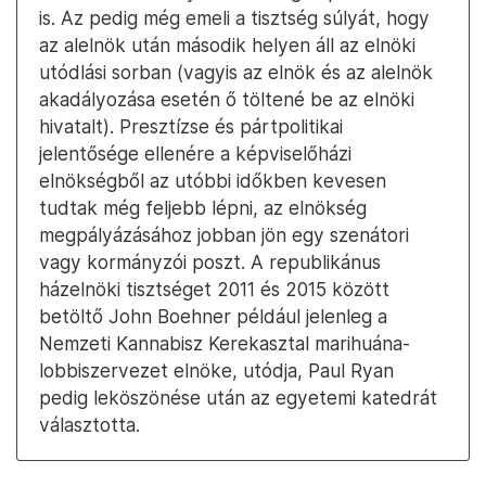
is. Az pedig még emeli a tisztség súlyát, hogy
az alelnök után második helyen áll az elnöki
utódlási sorban (vagyis az elnök és az alelnök
akadályozása esetén ő töltené be az elnöki
hivatalt). Presztízse és pártpolitikai
jelentősége ellenére a képviselőházi
elnökségből az utóbbi időkben kevesen
tudtak még feljebb lépni, az elnökség
megpályázásához jobban jön egy szenátori
vagy kormányzói poszt. A republikánus
házelnöki tisztséget 2011 és 2015 között
betöltő John Boehner például jelenleg a
Nemzeti Kannabisz Kerekasztal marihuána-
lobbiszervezet elnöke, utódja, Paul Ryan
pedig leköszönése után az egyetemi katedrát
választotta.