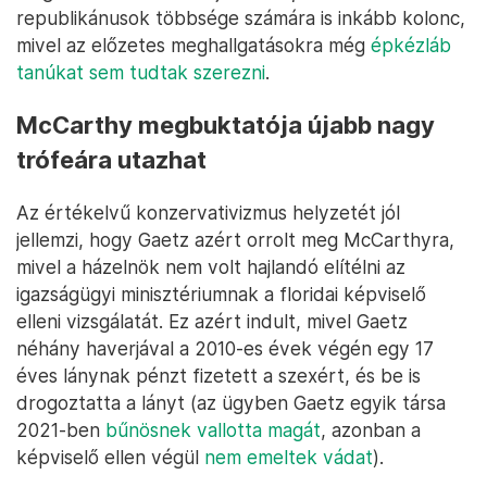
republikánusok többsége számára is inkább kolonc,
mivel az előzetes meghallgatásokra még
épkézláb
tanúkat sem tudtak szerezni
.
McCarthy megbuktatója újabb nagy
trófeára utazhat
Az értékelvű konzervativizmus helyzetét jól
jellemzi, hogy Gaetz azért orrolt meg McCarthyra,
mivel a házelnök nem volt hajlandó elítélni az
igazságügyi minisztériumnak a floridai képviselő
elleni vizsgálatát. Ez azért indult, mivel Gaetz
néhány haverjával a 2010-es évek végén egy 17
éves lánynak pénzt fizetett a szexért, és be is
drogoztatta a lányt (az ügyben Gaetz egyik társa
2021-ben
bűnösnek vallotta magát
, azonban a
képviselő ellen végül
nem emeltek vádat
).