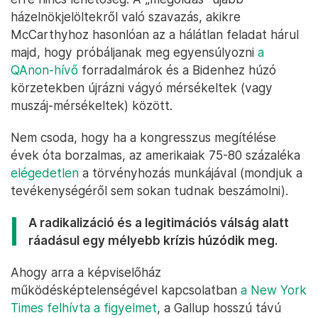
házelnökjelöltekről való szavazás, akikre
McCarthyhoz hasonlóan az a hálátlan feladat hárul
majd, hogy próbáljanak meg egyensúlyozni
a
QAnon-hívő
forradalmárok és a Bidenhez húzó
körzetekben újrázni vágyó mérsékeltek (vagy
muszáj-mérsékeltek) között.
Nem csoda, hogy ha a kongresszus megítélése
évek óta borzalmas, az amerikaiak 75-80 százaléka
elégedetlen
a törvényhozás munkájával (mondjuk a
tevékenységéről sem sokan tudnak beszámolni).
A radikalizáció és a legitimációs válság alatt
ráadásul egy mélyebb krízis húzódik meg.
Ahogy arra a képviselőház
működésképtelenségével kapcsolatban
a New York
Times felhívta a figyelmet
, a Gallup hosszú távú