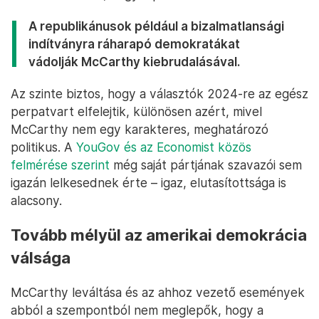
A republikánusok például a bizalmatlansági
indítványra ráharapó demokratákat
vádolják McCarthy kiebrudalásával.
Az szinte biztos, hogy a választók 2024-re az egész
perpatvart elfelejtik, különösen azért, mivel
McCarthy nem egy karakteres, meghatározó
politikus. A
YouGov és az Economist közös
felmérése szerint
még saját pártjának szavazói sem
igazán lelkesednek érte – igaz, elutasítottsága is
alacsony.
Tovább mélyül az amerikai demokrácia
válsága
McCarthy leváltása és az ahhoz vezető események
abból a szempontból nem meglepők, hogy a