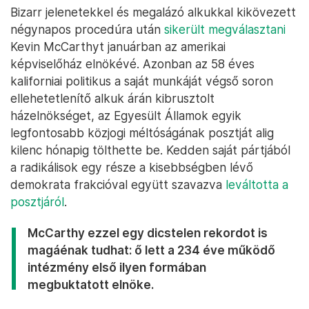
Bizarr jelenetekkel és megalázó alkukkal kikövezett
négynapos procedúra után
sikerült megválasztani
Kevin McCarthyt januárban az amerikai
képviselőház elnökévé. Azonban az 58 éves
kaliforniai politikus a saját munkáját végső soron
ellehetetlenítő alkuk árán kibrusztolt
házelnökséget, az Egyesült Államok egyik
legfontosabb közjogi méltóságának posztját alig
kilenc hónapig tölthette be. Kedden saját pártjából
a radikálisok egy része a kisebbségben lévő
demokrata frakcióval együtt szavazva
leváltotta a
posztjáról
.
McCarthy ezzel egy dicstelen rekordot is
magáénak tudhat: ő lett a 234 éve működő
intézmény első ilyen formában
megbuktatott elnöke.