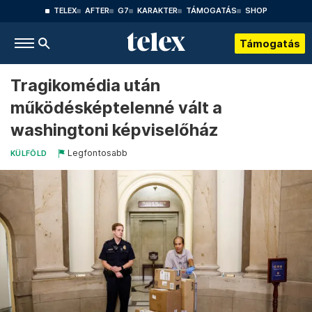
TELEX
AFTER
G7
KARAKTER
TÁMOGATÁS
SHOP
Támogatás
Tragikomédia után
működésképtelenné vált a
washingtoni képviselőház
Legfontosabb
KÜLFÖLD