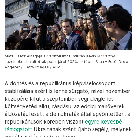
Matt Gaetz elhagyja a Capitoliumot, miután Kevin McCarthy
házelnököt leváltották posztjáról 2023. október 3-án – Fotó: Drew
Angerer / Getty Images / AFP
A döntés és a republikánus képviselőcsoport
stabilizálása azért is lenne sürgető, mivel november
közepére kifut a szeptember végi ideiglenes
költségvetési alku, ráadásul az eddigi manőverek
áldozatául esett a demokraták által egyöntetűen, a
republikánusok körében viszont
egyre kevésbé
támogatott
Ukrajnának szánt újabb segély, melynek
sorsát szintén rendezni kéne.