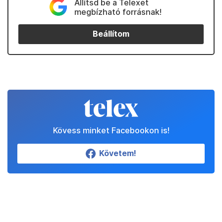
Állítsd be a Telexet
megbízható forrásnak!
Beállítom
Kövess minket Facebookon is!
Követem!