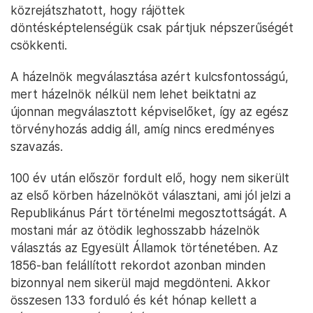
közrejátszhatott, hogy rájöttek
döntésképtelenségük csak pártjuk népszerűségét
csökkenti.
A házelnök megválasztása azért kulcsfontosságú,
mert házelnök nélkül nem lehet beiktatni az
újonnan megválasztott képviselőket, így az egész
törvényhozás addig áll, amíg nincs eredményes
szavazás.
100 év után először fordult elő, hogy nem sikerült
az első körben házelnököt választani, ami jól jelzi a
Republikánus Párt történelmi megosztottságát. A
mostani már az ötödik leghosszabb házelnök
választás az Egyesült Államok történetében. Az
1856-ban felállított rekordot azonban minden
bizonnyal nem sikerül majd megdönteni. Akkor
összesen 133 forduló és két hónap kellett a