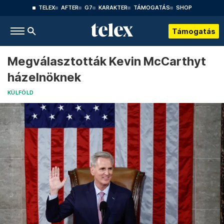
TELEX
AFTER
G7
KARAKTER
TÁMOGATÁS
SHOP
Támogatás
Megválasztották Kevin McCarthyt
házelnöknek
KÜLFÖLD