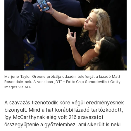
Marjorie Taylor Greene próbálja odaadni telefonját a lázadó Matt
Rosendale-nek. A vonalban „DT" – Fotó: Chip Somodevilla / Getty
Images via AFP
A szavazás tizenötödik köre végül eredményesnek
bizonyult. Mind a hat korábbi lázadó tartózkodott,
így McCarthynak elég volt 216 szavazatot
összegyűjtenie a győzelemhez, ami sikerült is neki.