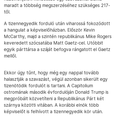
maradt a többség megszerzéséhez szükséges 217-
től.
A tizennegyedik forduló után viharossá fokozódott
a hangulat a képviselőházban. Először Kevin
McCarthy, majd a szintén republikánus Mike Rogers
keveredett szócsatába Matt Gaetz-cel. Utóbbit
egyik párttársa a száját befogva rángatott el Gaetz
mellől.
Ekkor úgy tűnt, hogy még egy nappal tovább
halasztják a szavazást, végül azonban sikerült egy
tizenötödik fordulót is tartani. A Capitolium
ostromának második évfordulóján Donald Trump is
megpróbált közvetíteni a Republikánus Párt két
szárnya közötti vitában. A korábbi elnök több
képviselőt is felhívott a tizennegyedik kör után.