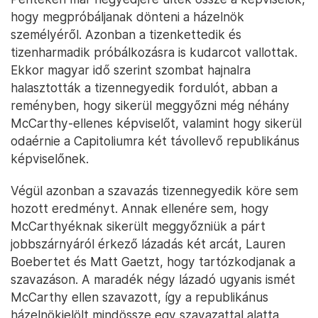
hogy megpróbáljanak dönteni a házelnök
személyéről. Azonban a tizenkettedik és
tizenharmadik próbálkozásra is kudarcot vallottak.
Ekkor magyar idő szerint szombat hajnalra
halasztották a tizennegyedik fordulót, abban a
reményben, hogy sikerül meggyőzni még néhány
McCarthy-ellenes képviselőt, valamint hogy sikerül
odaérnie a Capitoliumra két távollevő republikánus
képviselőnek.
Végül azonban a szavazás tizennegyedik köre sem
hozott eredményt. Annak ellenére sem, hogy
McCarthyéknak sikerült meggyőzniük a párt
jobbszárnyáról érkező lázadás két arcát, Lauren
Boebertet és Matt Gaetzt, hogy tartózkodjanak a
szavazáson. A maradék négy lázadó ugyanis ismét
McCarthy ellen szavazott, így a republikánus
házelnökjelölt mindössze egy szavazattal alatta