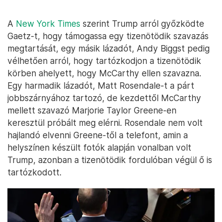
A
New York Times
szerint Trump arról győzködte
Gaetz-t, hogy támogassa egy tizenötödik szavazás
megtartását, egy másik lázadót, Andy Biggst pedig
vélhetően arról, hogy tartózkodjon a tizenötödik
körben ahelyett, hogy McCarthy ellen szavazna.
Egy harmadik lázadót, Matt Rosendale-t a párt
jobbszárnyához tartozó, de kezdettől McCarthy
mellett szavazó Marjorie Taylor Greene-en
keresztül próbált meg elérni. Rosendale nem volt
hajlandó elvenni Greene-től a telefont, amin a
helyszínen készült fotók alapján vonalban volt
Trump, azonban a tizenötödik fordulóban végül ő is
tartózkodott.