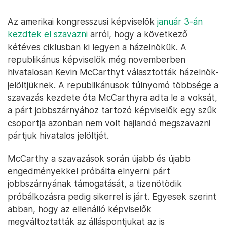
Az amerikai kongresszusi képviselők
január 3-án
kezdtek el szavazni
arról, hogy a következő
kétéves ciklusban ki legyen a házelnökük. A
republikánus képviselők még novemberben
hivatalosan Kevin McCarthyt választották házelnök-
jelöltjüknek. A republikánusok túlnyomó többsége a
szavazás kezdete óta McCarthyra adta le a voksát,
a párt jobbszárnyához tartozó képviselők egy szűk
csoportja azonban nem volt hajlandó megszavazni
pártjuk hivatalos jelöltjét.
McCarthy a szavazások során újabb és újabb
engedményekkel próbálta elnyerni párt
jobbszárnyának támogatását, a tizenötödik
próbálkozásra pedig sikerrel is járt. Egyesek szerint
abban, hogy az ellenálló képviselők
megváltoztatták az álláspontjukat az is