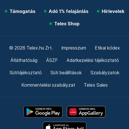
Támogatás
Adó 1% felajánlás
Hírlevelek
Telex Shop
© 2026 Telex.hu Zrt.
Impresszum
Etikai kódex
Átláthatóság
ÁSZF
Adatkezelési tájékoztató
Sütitájékoztató
Süti beállítások
Szabályzatok
Kommentelési szabályzat
Telex Sales