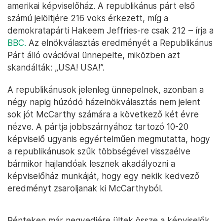
amerikai képviselőház. A republikánus párt első
számú jelöltjére 216 voks érkezett, míg a
demokratapárti Hakeem Jeffries-re csak 212 – írja a
BBC.
Az elnökválasztás eredményét a Republikánus
Párt álló ovációval ünnepelte, miközben azt
skandálták: „USA! USA!”.
A republikánusok jelenleg ünnepelnek, azonban a
négy napig húzódó házelnökválasztás nem jelent
sok jót McCarthy számára a következő két évre
nézve. A pártja jobbszárnyához tartozó 10-20
képviselő ugyanis egyértelműen megmutatta, hogy
a republikánusok szűk többségével visszaélve
bármikor hajlandóak lesznek akadályozni a
képviselőház munkáját, hogy egy nekik kedvező
eredményt zsaroljanak ki McCarthyból.
Pénteken már negyedjére ültek össze a képviselők,