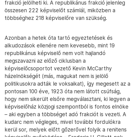
frakció jelölheti ki. A republikánus frakció jelenleg
összesen 222 képviselőt számlál, miközben a
többséghez 218 képviselőre van szükség.
Azonban a hetek óta tartó egyeztetések és
alkudozások ellenére nem kevesebb, mint 19
republikánus képviselő nem volt hajlandó
megszavazni az előző ciklusban a
képviselőcsoportot vezető Kevin McCarthy
házelnökségét (más, magukat nem is jelölő
politikusokra adták le voksaikat), így megesett az a
pontosan 100 éve, 1923 óta nem látott csúfság,
hogy nem sikerült elsőre megválasztani, ki legyen a
képviselőház közjogi szempontból is fontos elnöke
– aki egyben a többséget adó frakciót is vezeti. A
kudarc nem végleges, mivel további fordulókra
kerül sor, melyek előtt gőzerővel folyik a renitens