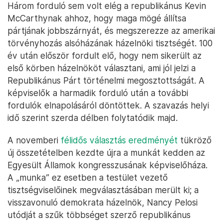
Három forduló sem volt elég a republikánus Kevin
McCarthynak ahhoz, hogy maga mögé állítsa
pártjának jobbszárnyát, és megszerezze az amerikai
törvényhozás alsóházának házelnöki tisztségét. 100
év után először fordult elő, hogy nem sikerült az
első körben házelnököt választani, ami jól jelzi a
Republikánus Párt történelmi megosztottságát. A
képviselők a harmadik forduló után a további
fordulók elnapolásáról döntöttek. A szavazás helyi
idő szerint szerda délben folytatódik majd.
A novemberi
félidős választás eredményét
tükröző
új összetételben kezdte újra a munkát kedden az
Egyesült Államok kongresszusának képviselőháza.
A „munka” ez esetben a testület vezető
tisztségviselőinek megválasztásában merült ki; a
visszavonuló demokrata házelnök, Nancy Pelosi
utódját a szűk többséget szerző republikánus