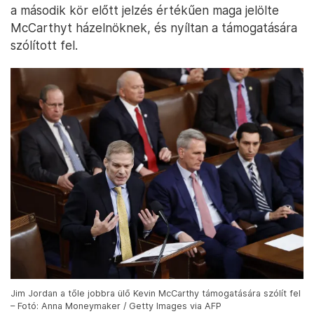
a második kör előtt jelzés értékűen maga jelölte
McCarthyt házelnöknek, és nyíltan a támogatására
szólított fel.
Jim Jordan a tőle jobbra ülő Kevin McCarthy támogatására szólít fel
– Fotó: Anna Moneymaker / Getty Images via AFP