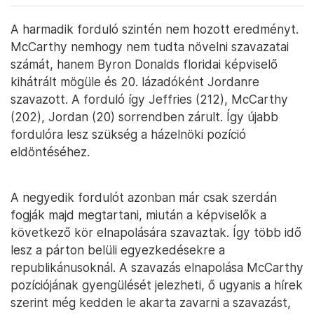
A harmadik forduló szintén nem hozott eredményt.
McCarthy nemhogy nem tudta növelni szavazatai
számát, hanem Byron Donalds floridai képviselő
kihátrált mögüle és 20. lázadóként Jordanre
szavazott. A forduló így Jeffries (212), McCarthy
(202), Jordan (20) sorrendben zárult. Így újabb
fordulóra lesz szükség a házelnöki pozíció
eldöntéséhez.
A negyedik fordulót azonban már csak szerdán
fogják majd megtartani, miután a képviselők a
következő kör elnapolására szavaztak. Így több idő
lesz a párton belüli egyezkedésekre a
republikánusoknál. A szavazás elnapolása McCarthy
pozíciójának gyengülését jelezheti, ő ugyanis a hírek
szerint még kedden le akarta zavarni a szavazást,