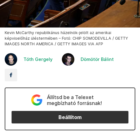
Kevin McCarthy republikánus házelnök-jelölt az amerikai
képviselőház üléstermében – Fotó: CHIP SOMODEVILLA / GETTY
IMAGES NORTH AMERICA / GETTY IMAGES VIA AFP
Tóth Gergely
Dömötör Bálint
Állítsd be a Telexet
megbízható forrásnak!
Beállítom