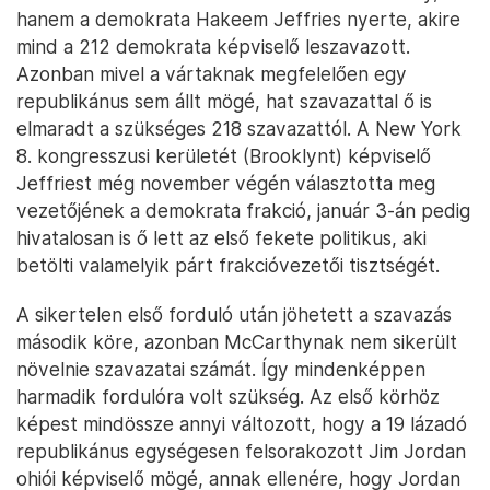
hanem a demokrata Hakeem Jeffries nyerte, akire
mind a 212 demokrata képviselő leszavazott.
Azonban mivel a vártaknak megfelelően egy
republikánus sem állt mögé, hat szavazattal ő is
elmaradt a szükséges 218 szavazattól. A New York
8. kongresszusi kerületét (Brooklynt) képviselő
Jeffriest még november végén választotta meg
vezetőjének a demokrata frakció, január 3-án pedig
hivatalosan is ő lett az első fekete politikus, aki
betölti valamelyik párt frakcióvezetői tisztségét.
A sikertelen első forduló után jöhetett a szavazás
második köre, azonban McCarthynak nem sikerült
növelnie szavazatai számát. Így mindenképpen
harmadik fordulóra volt szükség. Az első körhöz
képest mindössze annyi változott, hogy a 19 lázadó
republikánus egységesen felsorakozott Jim Jordan
ohiói képviselő mögé, annak ellenére, hogy Jordan