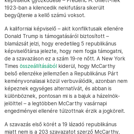
képviselők győzködése – Frederic H. Gillett-nek
1923-ban a kilencedik nekifutásra sikerült
begyűjtenie a kellő számú voksot.
A kaliforniai képviselő – akit konfliktusaik ellenére
Donald Trump is támogatásáról biztosított –
blamázsát jelzi, hogy eredetileg 5 republikánus
képviselőtársa jelezte, hogy nem fogja támogatni,
de a szavazáson ez a szám 19-re nőtt. A New York
Times
összeállításából
kiderül, hogy McCarthy
belső ellenzéke jellemzően a Republikánus Párt
keményvonalasai közül verbuválódik, azonban nem
képeznek egységes alternatívát, és abban is
különböznek, pontosan mi is a bajuk a házelnök-
jelölttel – a legtöbben McCarthy vasárnapi
engedményei ellenére túlzottnak érzik a jogköreit.
A szavazás első körét a 19 lázadó republikánus
miatt nem is a 203 szavazatot szerző McCarthy,