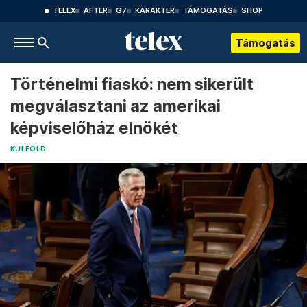
TELEX
AFTER
G7
KARAKTER
TÁMOGATÁS
SHOP
Támogatás
Történelmi fiaskó: nem sikerült
megválasztani az amerikai
képviselőház elnökét
KÜLFÖLD