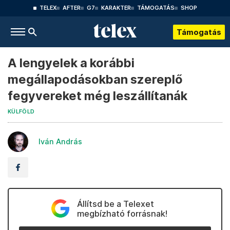
TELEX
AFTER
G7
KARAKTER
TÁMOGATÁS
SHOP
Támogatás
A lengyelek a korábbi
megállapodásokban szereplő
fegyvereket még leszállítanák
KÜLFÖLD
Iván András
Állítsd be a Telexet
megbízható forrásnak!