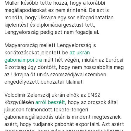
Muller később tette hozzá, hogy a korábbi
megállapodásokat ez nem érintené. De azt is
mondta, hogy Ukrajna egy sor elfogadhatatlan
kijelentést és diplomáciai gesztust tett,
Lengyelország pedig ezt nem fogadja el.
Magyarország mellett Lengyelország is
korlátozásokat jelentett be
az ukrán
gabonaimportra
múlt hét végén, miután az Európai
Bizottság úgy döntött, hogy nem hosszabbítja meg
az Ukrajna öt uniós szomszédjával szemben
engedélyezett behozatali tilalmat.
Volodimir Zelenszkij ukrán elnök az ENSZ
Közgyűlésén
arról beszélt
, hogy az oroszok által
júliusban felmondott fekete-tengeri
gabonamegállapodás után is mindent megtesznek
azért, hogy tudjanak gabonát exportálni. Azt azért