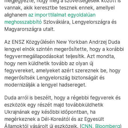
megjegyezte, hogy még a szövetségeseik között is
vannak, akik keresztbe tesznek ennek, amellyel
alighanem
az importtilalmat egyoldalúan
meghosszabbító
Szlovákiára, Lengyelországra és
Magyarországra utalt.
Az ENSZ Közgyűlésén New Yorkban Andrzej Duda
lengyel elnök szintén megerősítette, hogy a korábbi
fegyvermegállapodásokat teljesítik. Azt mondta,
hogy nem küldhetik tovább az olyan új
fegyvereket, amelyeket azért szereznek be, hogy
megerősítsék Lengyelország biztonságát és
modernizálják a lengyel hadsereget.
Duda arról is beszélt, hogy a régebbi fegyverek és
eszközök egy részét majd továbbküldhetik
Ukrajnának egy későbbi időpontban, ha
megérkeznek a Dél-Koreától és az Egyesült
Államoktól vásárolt új eszközeik. (
CNN
,
Bloomberg
)