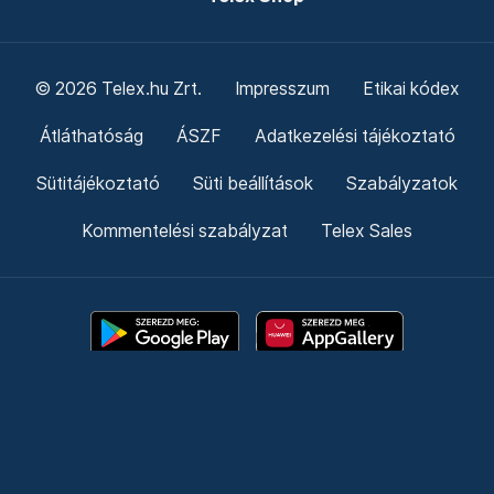
© 2026 Telex.hu Zrt.
Impresszum
Etikai kódex
Átláthatóság
ÁSZF
Adatkezelési tájékoztató
Sütitájékoztató
Süti beállítások
Szabályzatok
Kommentelési szabályzat
Telex Sales