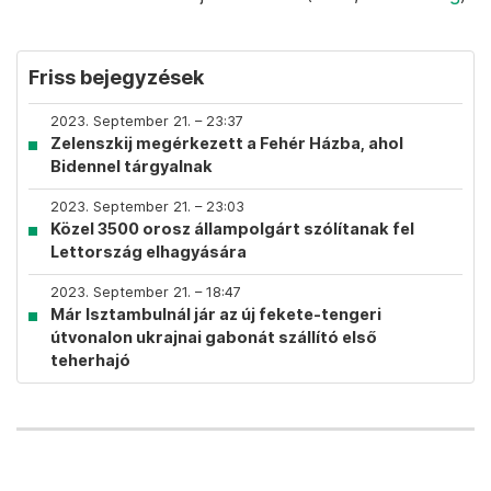
Friss bejegyzések
2023. September 21. – 23:37
Zelenszkij megérkezett a Fehér Házba, ahol
Bidennel tárgyalnak
2023. September 21. – 23:03
Közel 3500 orosz állampolgárt szólítanak fel
Lettország elhagyására
2023. September 21. – 18:47
Már Isztambulnál jár az új fekete-tengeri
útvonalon ukrajnai gabonát szállító első
teherhajó