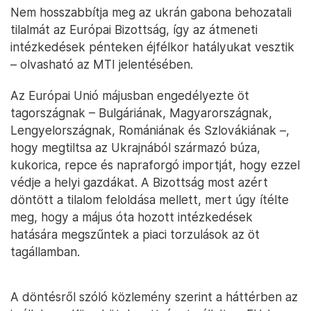
Nem hosszabbítja meg az ukrán gabona behozatali
tilalmát az Európai Bizottság, így az átmeneti
intézkedések pénteken éjfélkor hatályukat vesztik
– olvasható az MTI jelentésében.
Az Európai Unió májusban engedélyezte öt
tagországnak – Bulgáriának, Magyarországnak,
Lengyelországnak, Romániának és Szlovákiának –,
hogy megtiltsa az Ukrajnából származó búza,
kukorica, repce és napraforgó importját, hogy ezzel
védje a helyi gazdákat. A Bizottság most azért
döntött a tilalom feloldása mellett, mert úgy ítélte
meg, hogy a május óta hozott intézkedések
hatására megszűntek a piaci torzulások az öt
tagállamban.
A döntésről szóló közlemény szerint a háttérben az