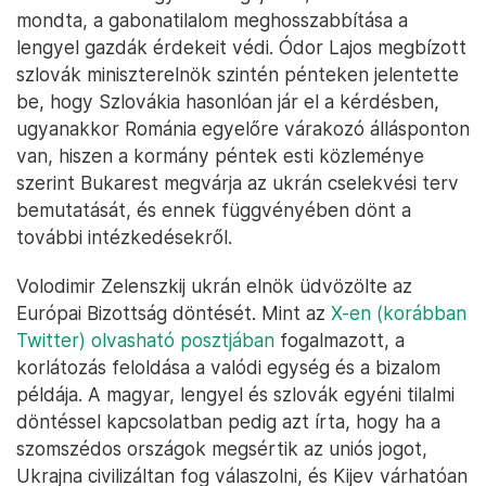
mondta, a gabonatilalom meghosszabbítása a
lengyel gazdák érdekeit védi. Ódor Lajos megbízott
szlovák miniszterelnök szintén pénteken jelentette
be, hogy Szlovákia hasonlóan jár el a kérdésben,
ugyanakkor Románia egyelőre várakozó állásponton
van, hiszen a kormány péntek esti közleménye
szerint Bukarest megvárja az ukrán cselekvési terv
bemutatását, és ennek függvényében dönt a
további intézkedésekről.
Volodimir Zelenszkij ukrán elnök üdvözölte az
Európai Bizottság döntését. Mint az
X-en (korábban
Twitter) olvasható posztjában
fogalmazott, a
korlátozás feloldása a valódi egység és a bizalom
példája. A magyar, lengyel és szlovák egyéni tilalmi
döntéssel kapcsolatban pedig azt írta, hogy ha a
szomszédos országok megsértik az uniós jogot,
Ukrajna civilizáltan fog válaszolni, és Kijev várhatóan