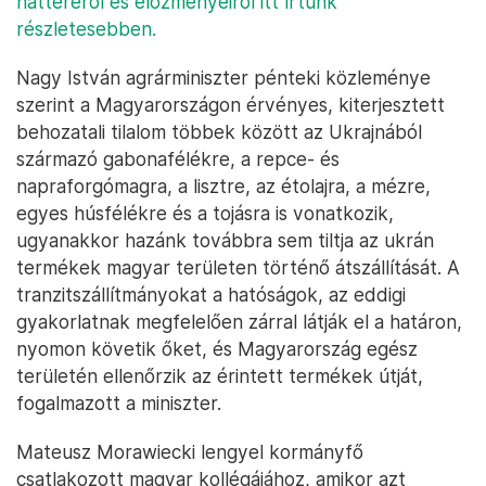
hátteréről és előzményeiről itt írtunk
részletesebben.
Nagy István agrárminiszter pénteki közleménye
szerint a Magyarországon érvényes, kiterjesztett
behozatali tilalom többek között az Ukrajnából
származó gabonafélékre, a repce- és
napraforgómagra, a lisztre, az étolajra, a mézre,
egyes húsfélékre és a tojásra is vonatkozik,
ugyanakkor hazánk továbbra sem tiltja az ukrán
termékek magyar területen történő átszállítását. A
tranzitszállítmányokat a hatóságok, az eddigi
gyakorlatnak megfelelően zárral látják el a határon,
nyomon követik őket, és Magyarország egész
területén ellenőrzik az érintett termékek útját,
fogalmazott a miniszter.
Mateusz Morawiecki lengyel kormányfő
csatlakozott magyar kollégájához, amikor azt