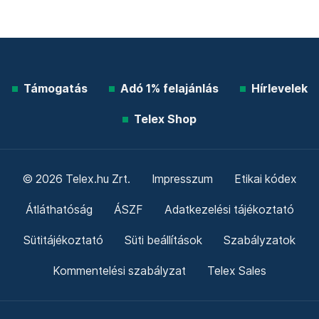
Támogatás
Adó 1% felajánlás
Hírlevelek
Telex Shop
© 2026 Telex.hu Zrt.
Impresszum
Etikai kódex
Átláthatóság
ÁSZF
Adatkezelési tájékoztató
Sütitájékoztató
Süti beállítások
Szabályzatok
Kommentelési szabályzat
Telex Sales