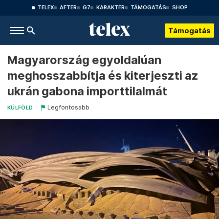
TELEX
AFTER
G7
KARAKTER
TÁMOGATÁS
SHOP
Támogatás
Magyarország egyoldalúan
meghosszabbítja és kiterjeszti az
ukrán gabona importtilalmát
Legfontosabb
KÜLFÖLD