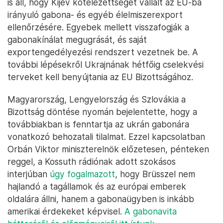
is áll, hogy Kijev kötelezettséget vállalt az EU-ba
irányuló gabona- és egyéb élelmiszerexport
ellenőrzésére. Egyebek mellett visszafogják a
gabonakínálat megugrását, és saját
exportengedélyezési rendszert vezetnek be. A
további lépésekről Ukrajnának hétfőig cselekvési
terveket kell benyújtania az EU Bizottságához.
Magyarország, Lengyelország és Szlovákia a
Bizottság döntése nyomán bejelentette, hogy a
továbbiakban is fenntartja az ukrán gabonára
vonatkozó behozatali tilalmat. Ezzel kapcsolatban
Orbán Viktor miniszterelnök előzetesen, pénteken
reggel, a Kossuth rádiónak adott szokásos
interjúban
úgy fogalmazott
, hogy Brüsszel nem
hajlandó a tagállamok és az európai emberek
oldalára állni, hanem a gabonaügyben is inkább
amerikai érdekeket képvisel.
A gabonavita