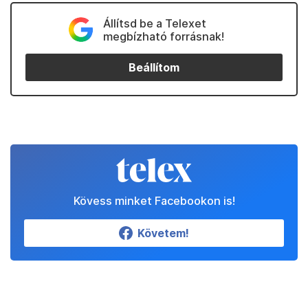
Állítsd be a Telexet
megbízható forrásnak!
Beállítom
Kövess minket Facebookon is!
Követem!