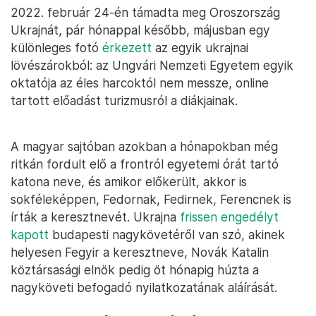
2022. február 24-én támadta meg Oroszország
Ukrajnát, pár hónappal később, májusban egy
különleges fotó
érkezett
az egyik ukrajnai
lövészárokból: az Ungvári Nemzeti Egyetem egyik
oktatója az éles harcoktól nem messze, online
tartott előadást turizmusról a diákjainak.
A magyar sajtóban azokban a hónapokban még
ritkán fordult elő a frontról egyetemi órát tartó
katona neve, és amikor előkerült, akkor is
sokféleképpen, Fedornak, Fedirnek, Ferencnek is
írták a keresztnevét. Ukrajna
frissen engedélyt
kapott
budapesti nagykövetéről van szó, akinek
helyesen Fegyir a keresztneve, Novák Katalin
köztársasági elnök pedig öt hónapig húzta a
nagyköveti befogadó nyilatkozatának aláírását.