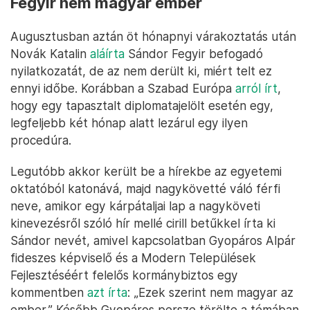
Fegyir nem magyar ember
Augusztusban aztán öt hónapnyi várakoztatás után
Novák Katalin
aláírta
Sándor Fegyir befogadó
nyilatkozatát, de az nem derült ki, miért telt ez
ennyi időbe. Korábban a Szabad Európa
arról írt
,
hogy egy tapasztalt diplomatajelölt esetén egy,
legfeljebb két hónap alatt lezárul egy ilyen
procedúra.
Legutóbb akkor került be a hírekbe az egyetemi
oktatóból katonává, majd nagykövetté váló férfi
neve, amikor egy kárpátaljai lap a nagyköveti
kinevezésről szóló hír mellé cirill betűkkel írta ki
Sándor nevét, amivel kapcsolatban Gyopáros Alpár
fideszes képviselő és a Modern Települések
Fejlesztéséért felelős kormánybiztos egy
kommentben
azt írta
: „Ezek szerint nem magyar az
ember.” Később Gyopáros persze törölte a témában