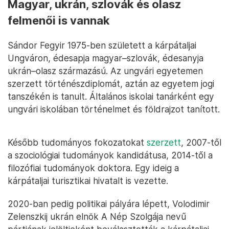
Magyar, ukrán, szlovák és olasz
felmenői is vannak
Sándor Fegyir 1975-ben született a kárpátaljai
Ungváron, édesapja magyar–szlovák, édesanyja
ukrán–olasz származású. Az ungvári egyetemen
szerzett történészdiplomát, aztán az egyetem jogi
tanszékén is tanult. Általános iskolai tanárként egy
ungvári iskolában történelmet és földrajzot tanított.
Később tudományos fokozatokat
szerzett
, 2007-től
a szociológiai tudományok kandidátusa, 2014-től a
filozófiai tudományok doktora. Egy ideig a
kárpátaljai turisztikai hivatalt is vezette.
2020-ban pedig politikai pályára lépett, Volodimir
Zelenszkij ukrán elnök A Nép Szolgája nevű