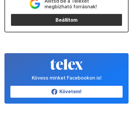
Állítsd be a Telexet
megbízható forrásnak!
Beállítom
Kövess minket Facebookon is!
Követem!