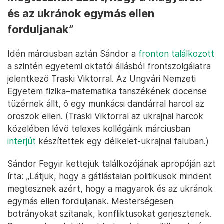
és az ukránok egymás ellen
forduljanak”
Idén márciusban aztán Sándor a
fronton találkozott
a szintén egyetemi oktatói állásból frontszolgálatra
jelentkező Traski Viktorral. Az Ungvári Nemzeti
Egyetem fizika–matematika tanszékének docense
tüzérnek állt, ő egy munkácsi dandárral harcol az
oroszok ellen. (Traski Viktorral az ukrajnai harcok
közelében lévő telexes kollégáink márciusban
interjút
készítettek egy délkelet-ukrajnai faluban.)
Sándor Fegyir kettejük találkozójának apropóján azt
írta: „Látjuk, hogy a gátlástalan politikusok mindent
megtesznek azért, hogy a magyarok és az ukránok
egymás ellen forduljanak. Mesterségesen
botrányokat szítanak, konfliktusokat gerjesztenek.