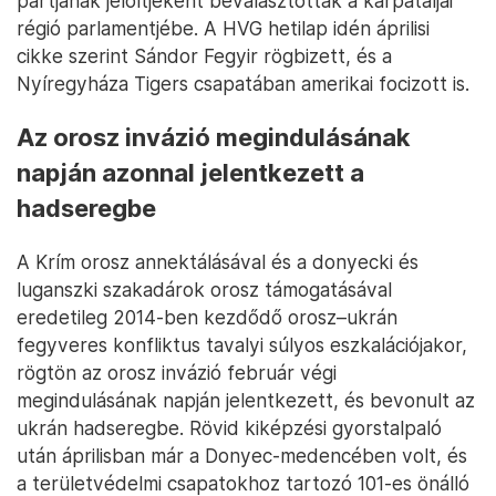
pártjának jelöltjeként beválasztották a kárpátaljai
régió parlamentjébe. A HVG hetilap idén áprilisi
cikke szerint Sándor Fegyir rögbizett, és a
Nyíregyháza Tigers csapatában amerikai focizott is.
Az orosz invázió megindulásának
napján azonnal jelentkezett a
hadseregbe
A Krím orosz annektálásával és a donyecki és
luganszki szakadárok orosz támogatásával
eredetileg 2014-ben kezdődő orosz–ukrán
fegyveres konfliktus tavalyi súlyos eszkalációjakor,
rögtön az orosz invázió február végi
megindulásának napján jelentkezett, és bevonult az
ukrán hadseregbe. Rövid kiképzési gyorstalpaló
után áprilisban már a Donyec-medencében volt, és
a területvédelmi csapatokhoz tartozó 101-es önálló