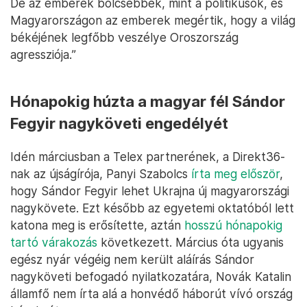
De az emberek bölcsebbek, mint a politikusok, és
Magyarországon az emberek megértik, hogy a világ
békéjének legfőbb veszélye Oroszország
agressziója.”
Hónapokig húzta a magyar fél Sándor
Fegyir nagyköveti engedélyét
Idén márciusban a Telex partnerének, a Direkt36-
nak az újságírója, Panyi Szabolcs
írta meg először
,
hogy Sándor Fegyir lehet Ukrajna új magyarországi
nagykövete. Ezt később az egyetemi oktatóból lett
katona meg is erősítette, aztán
hosszú hónapokig
tartó várakozás
következett. Március óta ugyanis
egész nyár végéig nem került aláírás Sándor
nagyköveti befogadó nyilatkozatára, Novák Katalin
államfő nem írta alá a honvédő háborút vívó ország