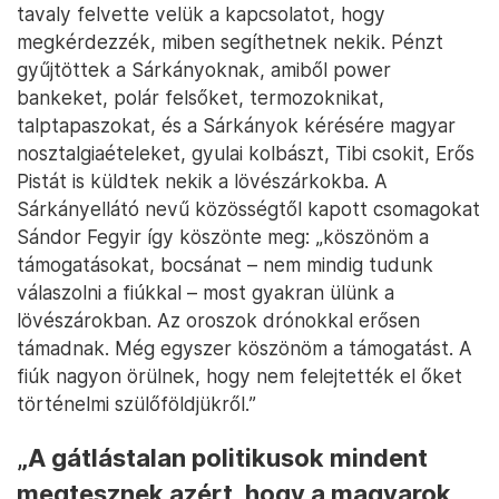
tavaly felvette velük a kapcsolatot, hogy
megkérdezzék, miben segíthetnek nekik. Pénzt
gyűjtöttek a Sárkányoknak, amiből power
bankeket, polár felsőket, termozoknikat,
talptapaszokat, és a Sárkányok kérésére magyar
nosztalgiaételeket, gyulai kolbászt, Tibi csokit, Erős
Pistát is küldtek nekik a lövészárkokba. A
Sárkányellátó nevű közösségtől kapott csomagokat
Sándor Fegyir így köszönte meg: „köszönöm a
támogatásokat, bocsánat – nem mindig tudunk
válaszolni a fiúkkal – most gyakran ülünk a
lövészárokban. Az oroszok drónokkal erősen
támadnak. Még egyszer köszönöm a támogatást. A
fiúk nagyon örülnek, hogy nem felejtették el őket
történelmi szülőföldjükről.”
„A gátlástalan politikusok mindent
megtesznek azért, hogy a magyarok