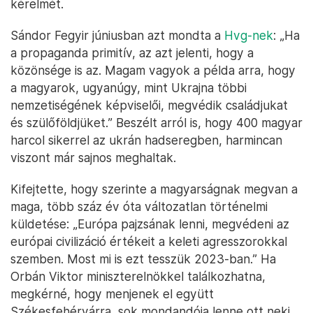
kérelmét.
Sándor Fegyir júniusban azt mondta a
Hvg-nek
: „Ha
a propaganda primitív, az azt jelenti, hogy a
közönsége is az. Magam vagyok a példa arra, hogy
a magyarok, ugyanúgy, mint Ukrajna többi
nemzetiségének képviselői, megvédik családjukat
és szülőföldjüket.” Beszélt arról is, hogy 400 magyar
harcol sikerrel az ukrán hadseregben, harmincan
viszont már sajnos meghaltak.
Kifejtette, hogy szerinte a magyarságnak megvan a
maga, több száz év óta változatlan történelmi
küldetése: „Európa pajzsának lenni, megvédeni az
európai civilizáció értékeit a keleti agresszorokkal
szemben. Most mi is ezt tesszük 2023-ban.” Ha
Orbán Viktor miniszterelnökkel találkozhatna,
megkérné, hogy menjenek el együtt
Székesfehérvárra, sok mondandója lenne ott neki.