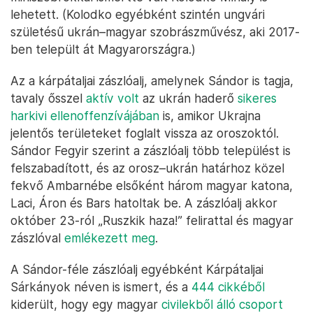
lehetett. (Kolodko egyébként szintén ungvári
születésű ukrán–magyar szobrászművész, aki 2017-
ben települt át Magyarországra.)
Az a kárpátaljai zászlóalj, amelynek Sándor is tagja,
tavaly ősszel
aktív volt
az ukrán haderő
sikeres
harkivi ellenoffenzívájában
is, amikor Ukrajna
jelentős területeket foglalt vissza az oroszoktól.
Sándor Fegyir szerint a zászlóalj több települést is
felszabadított, és az orosz–ukrán határhoz közel
fekvő Ambarnébe elsőként három magyar katona,
Laci, Áron és Bars hatoltak be. A zászlóalj akkor
október 23-ról „Ruszkik haza!” felirattal és magyar
zászlóval
emlékezett meg
.
A Sándor-féle zászlóalj egyébként Kárpátaljai
Sárkányok néven is ismert, és a
444 cikkéből
kiderült, hogy egy magyar
civilekből álló csoport