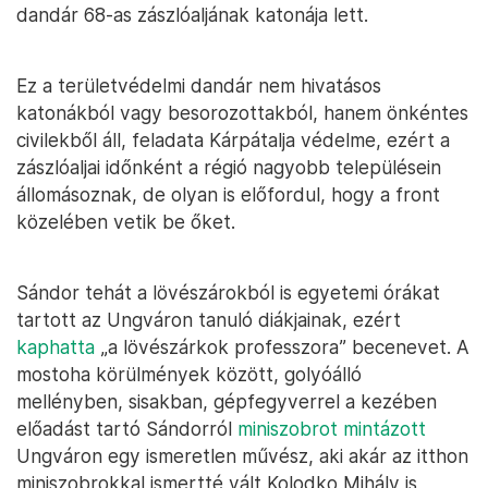
dandár 68-as zászlóaljának katonája lett.
Ez a területvédelmi dandár nem hivatásos
katonákból vagy besorozottakból, hanem önkéntes
civilekből áll, feladata Kárpátalja védelme, ezért a
zászlóaljai időnként a régió nagyobb településein
állomásoznak, de olyan is előfordul, hogy a front
közelében vetik be őket.
Sándor tehát a lövészárokból is egyetemi órákat
tartott az Ungváron tanuló diákjainak, ezért
kaphatta
„a lövészárkok professzora” becenevet. A
mostoha körülmények között, golyóálló
mellényben, sisakban, gépfegyverrel a kezében
előadást tartó Sándorról
miniszobrot mintázott
Ungváron egy ismeretlen művész, aki akár az itthon
miniszobrokkal ismertté vált Kolodko Mihály is