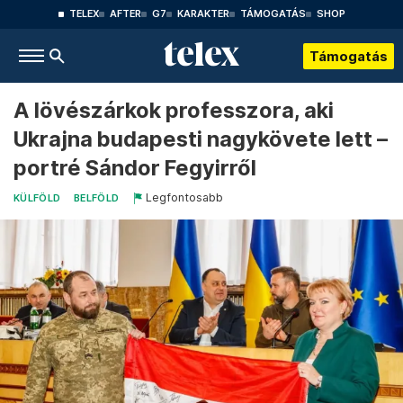
TELEX
AFTER
G7
KARAKTER
TÁMOGATÁS
SHOP
Támogatás
A lövészárkok professzora, aki
Ukrajna budapesti nagykövete lett –
portré Sándor Fegyirről
Legfontosabb
KÜLFÖLD
BELFÖLD