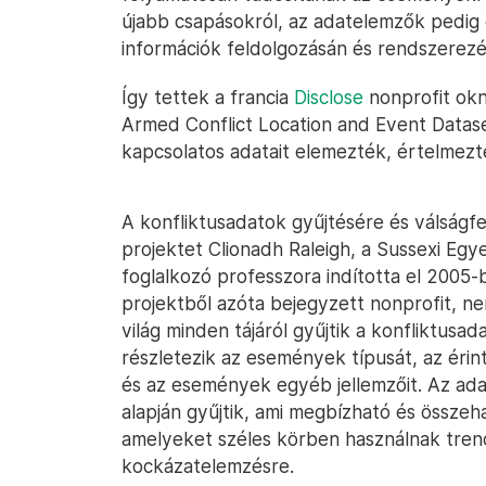
újabb csapásokról, az adatelemzők pedig 
információk feldolgozásán és rendszerezé
Így tettek a francia
Disclose
nonprofit okny
Armed Conflict Location and Event Datase
kapcsolatos adatait elemezték, értelmezt
A konfliktusadatok gyűjtésére és válságf
projektet Clionadh Raleigh, a Sussexi Egyet
foglalkozó professzora indította el 2005
projektből azóta bejegyzett nonprofit, ne
világ minden tájáról gyűjtik a konfliktusa
részletezik az események típusát, az érint
és az események egyéb jellemzőit. Az ada
alapján gyűjtik, ami megbízható és össze
amelyeket széles körben használnak trend
kockázatelemzésre.