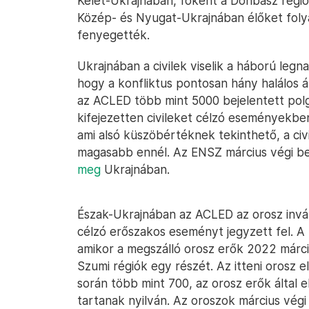
Kelet-Ukrajnában, főként a Donbasz régi
Közép- és Nyugat-Ukrajnában élőket foly
fenyegették.
Ukrajnában a civilek viselik a háború leg
hogy a konfliktus pontosan hány halálos á
az ACLED több mint 5000 bejelentett polgár
kifejezetten civileket célzó eseményekbe
ami alsó küszöbértéknek tekinthető, a civ
magasabb ennél. Az ENSZ március végi be
meg
Ukrajnában.
Észak-Ukrajnában az ACLED az orosz inváz
célzó erőszakos eseményt jegyzett fel. A
amikor a megszálló orosz erők 2022 márciu
Szumi régiók egy részét. Az itteni orosz 
során több mint 700, az orosz erők által 
tartanak nyilván. Az oroszok március végi