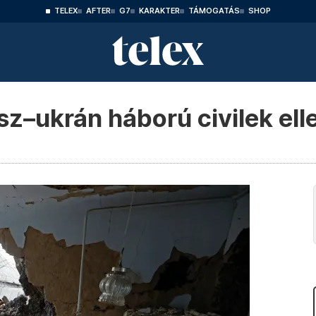
TELEX
AFTER
G7
KARAKTER
TÁMOGATÁS
SHOP
sz–ukrán háború civilek ell