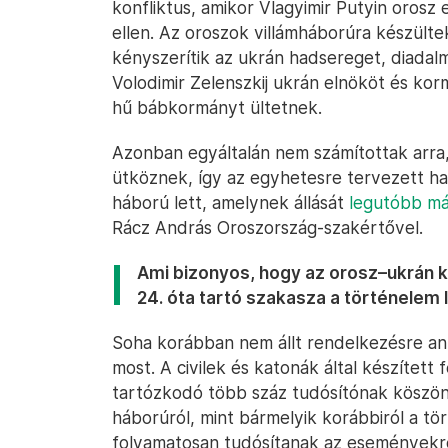
konfliktus, amikor Vlagyimir Putyin orosz 
ellen. Az oroszok villámháborúra készülte
kényszerítik az ukrán hadsereget, diada
Volodimir Zelenszkij ukrán elnököt és k
hű bábkormányt ültetnek.
Azonban egyáltalán nem számítottak arra,
ütköznek, így az egyhetesre tervezett h
háború lett, amelynek állását
legutóbb má
Rácz András Oroszország-szakértővel.
Ami bizonyos, hogy az orosz–ukrán ko
24. óta tartó szakasza a történelem
Soha korábban nem állt rendelkezésre ann
most. A civilek és katonák által készített
tartózkodó több száz tudósítónak köszön
háborúról, mint bármelyik korábbiról a t
folyamatosan tudósítanak az eseményekről