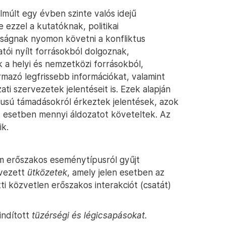
lmúlt egy évben szinte valós idejű
e ezzel a kutatóknak, politikai
ságnak nyomon követni a konfliktus
tói nyílt forrásokból dolgoznak,
k a helyi és nemzetközi forrásokból,
mazó legfrissebb információkat, valamint
ti szervezetek jelentéseit is. Ezek alapján
pusú támadásokról érkeztek jelentések, azok
tt esetben mennyi áldozatot követeltek. Az
ik.
 erőszakos eseménytípusról gyűjt
evezett
ütközetek
, amely jelen esetben az
i közvetlen erőszakos interakciót (csatát)
 indított
tüzérségi és légicsapásokat.