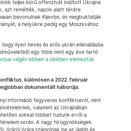
elnök teljes körű offenzívát indított Ukrajna
k, azt remélték, napok alatt térdre
lmasan bevonulnak Kijevbe, és megbuktatják
ormányát, a helyükre pedig egy Moszkvához
 hogy ilyen heves és erős ukrán ellenállásba
adműveletből egy több mint egy éve tartó
rcius végén ebben a cikkben elemeztük
nfliktus, különösen a 2022. február
 legjobban dokumentált háborúja.
yi információ fegyveres konfliktusról, mint
 felvételeknek, valamint az Ukrajnában
hetően sokkal többet tudunk erről a
örténelem során. A nagy hírügynökségek
, óráról órára számolnak be az újabb és