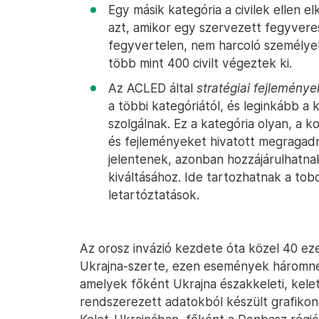
Egy másik kategória a civilek ellen e
azt, amikor egy szervezett fegyver
fegyvertelen, nem harcoló személyek
több mint 400 civilt végeztek ki.
Az ACLED által
stratégiai fejlemény
a többi kategóriától, és leginkább 
szolgálnak. Ez a kategória olyan, a
és fejleményeket hivatott megragadn
jelentenek, azonban hozzájárulhatnak
kiváltásához. Ide tartozhatnak a tob
letartóztatások.
Az orosz invázió kezdete óta közel 40 ez
Ukrajna-szerte, ezen események háromneg
amelyek főként Ukrajna északkeleti, keleti 
rendszerezett adatokból készült grafikon