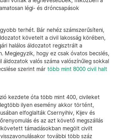
óban voltak a leghevesebbek, miközben a
amatosan légi- és dróncsapások
nagyobb terhét. Bár nehéz számszerűsíteni,
ldozatot követelt a civil lakosság körében,
i halálos áldozatot regisztrált a
n. Megjegyzik, hogy ez csak óvatos becslés,
il áldozatok valós száma valószínűleg sokkal
cslése szerint már
több mint 8000 civil halt
ió kezdete óta több mint 400, civileket
 legtöbb ilyen esemény akkor történt,
sában elfoglalták Csernyihiv, Kijev és
előrenyomulás és az azt követő megszállás
elkövetett támadásokban megölt civilt
 visszavonulásakor további több száz