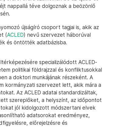
éjt nappallá téve dolgoznak a beözönlő
sén.
omozó újságíró csoport tagjai is, akik az
t (
ACLED
) nevű szervezet háborúval
ék és öntötték adatbázisba.
eltérképezésére specializálódott ACLED-
em politikai földrajzzal és konfliktusokkal
-ben a doktori munkájának részeként. A
m kormányzati szervezet lett, akik mára a
datokat. Az ACLED adatai standardizáltak,
ett szereplőket, a helyszínt, az időpontot
tokat jól kidolgozott módszertani elvek
hasonlítható adatsorokat eredményez,
figyelésre, előrejelzésre és