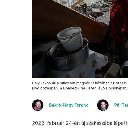
Helyi lakos áll a súlyosan megsérült házában az orosz-
lövöldözésben, a Donyecki területen lévő Horlivkában 
Bakró-Nagy Ferenc
Pál T
2022. február 24-én új szakászába lépett