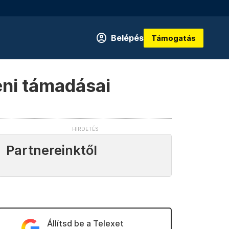
Belépés
Támogatás
eni támadásai
Partnereinktől
Állítsd be a Telexet