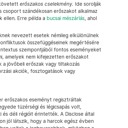
lkövetett
erőszakos cselekmény.
Ide sorolják
es csoport szándékosan erőszakot alkalmaz
 ellen. Erre példa a
bucsai mészárlás
, ahol
eknek
nevezett esetek némileg elkülönülnek
a konfliktusok összefüggéseinek megértésére
 kontextus szempontjából fontos eseményeket
i, amelyek nem kifejezetten erőszakot
 a jövőbeli erőszak vagy tiltakozás
orzási akciók, fosztogatások vagy
er erőszakos eseményt regisztráltak
yede tüzérségi és légicsapás volt,
és déli régióit érintették. A Disclose által
on jól látszik, hogy a harcok egész évben