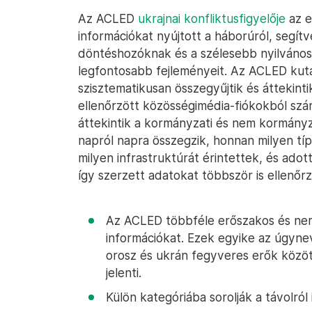
Az ACLED
ukrajnai konfliktusfigyelője
az e
információkat nyújtott a háborúról, segítv
döntéshozóknak és a szélesebb nyilvános
legfontosabb fejleményeit. Az ACLED kuta
szisztematikusan összegyűjtik és áttekinti
ellenőrzött közösségimédia-fiókokból szár
áttekintik a kormányzati és nem kormányza
napról napra összegzik, honnan milyen tí
milyen infrastruktúrát érintettek, és ado
így szerzett adatokat többször is ellenőrz
Az ACLED többféle erőszakos és nem
információkat. Ezek egyike az úgyn
orosz és ukrán fegyveres erők között
jelenti.
Külön kategóriába sorolják a távolról