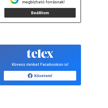
megbízható forrásnak!
Beállítom
Kövess minket Facebookon is!
Követem!