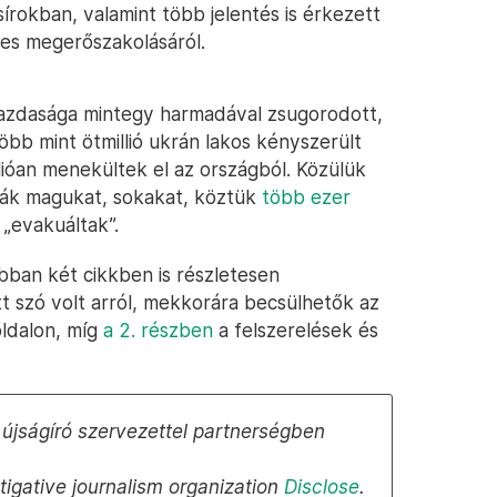
sírokban, valamint több jelentés is érkezett
ges megerőszakolásáról.
 gazdasága mintegy harmadával zsugorodott,
öbb mint ötmillió ukrán lakos kényszerült
lióan menekültek el az országból. Közülük
lták magukat, sokakat, köztük
több ezer
 „evakuáltak”.
ban két cikkben is részletesen
 szó volt arról, mekkorára becsülhetők az
ldalon, míg
a 2. részben
a felszerelések és
újságíró szervezettel partnerségben
stigative journalism organization
Disclose
.