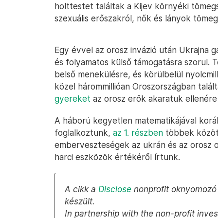
holttestet találtak a Kijev környéki tömeg
szexuális erőszakról, nők és lányok töme
Egy évvel az orosz invázió után Ukrajna
és folyamatos külső támogatásra szorul. T
belső menekülésre, és körülbelül nyolcmil
közel hárommillióan Oroszországban talá
gyereket
az orosz erők akaratuk ellenére
A háború kegyetlen matematikájával koráb
foglalkoztunk,
az 1. részben
többek között
emberveszteségek az ukrán és az orosz o
harci eszközök értékéről írtunk.
A cikk a
Disclose
nonprofit oknyomozó 
készült.
In partnership with the non-profit inve