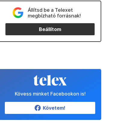
Állítsd be a Telexet
megbízható forrásnak!
Beállítom
Kövess minket Facebookon is!
Követem!