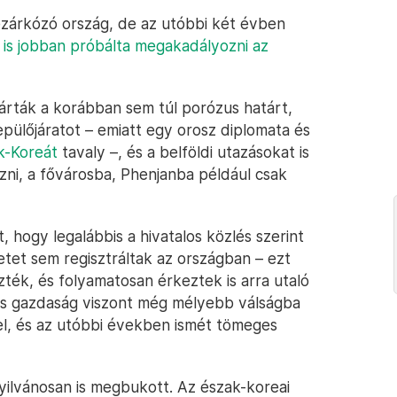
zárkózó ország, de az utóbbi két évben
 is jobban próbálta megakadályozni az
zárták a korábban sem túl porózus határt,
epülőjáratot – emiatt egy orosz diplomata és
k-Koreát
tavaly –, és a belföldi utazásokat is
ni, a fővárosba, Phenjanba például csak
hogy legalábbis a hivatalos közlés szerint
etet sem regisztráltak az országban – ezt
ték, és folyamatosan érkeztek is arra utaló
élos gazdaság viszont még mélyebb válságba
el, és az utóbbi években ismét tömeges
yilvánosan is megbukott. Az észak-koreai