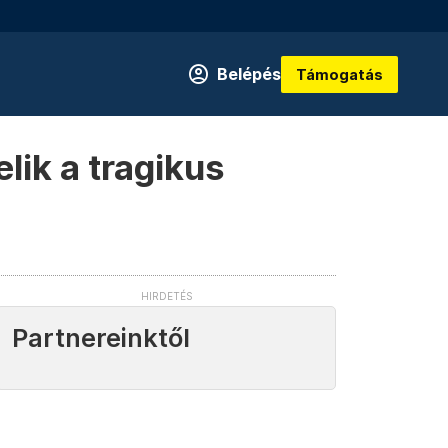
Belépés
Támogatás
lik a tragikus
Partnereinktől