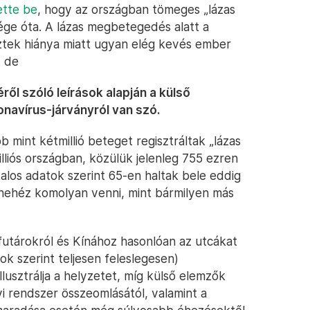
ette be
, hogy az országban tömeges „lázas
vége óta. A lázas megbetegedés alatt a
ztek hiánya miatt ugyan elég kevés ember
, de
ől szóló leírások alapján a külső
navírus-járványról van szó.
 mint kétmillió beteget regisztráltak „lázas
lliós országban, közülük jelenleg 755 ezren
alos adatok szerint 65-en haltak bele eddig
 nehéz komolyan venni, mint bármilyen más
 futárokról és Kínához hasonlóan az utcákat
ok szerint teljesen feleslegesen)
lusztrálja a helyzetet, míg külső elemzők
i rendszer összeomlásától, valamint a