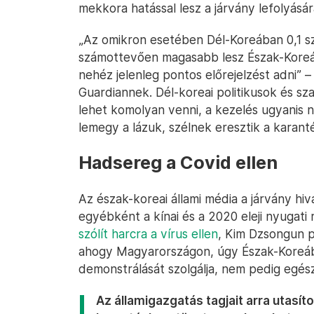
mekkora hatással lesz a járvány lefolyásár
„Az omikron esetében Dél-Koreában 0,1 szá
számottevően magasabb lesz Észak-Koreába
nehéz jelenleg pontos előrejelzést adni” 
Guardiannek. Dél-koreai politikusok és s
lehet komolyan venni, a kezelés ugyanis n
lemegy a lázuk, szélnek eresztik a karant
Hadsereg a Covid ellen
Az észak-koreai állami média a járvány hi
egyébként a kínai és a 2020 eleji nyugati 
szólít harcra a vírus ellen
, Kim Dzsongun p
ahogy Magyarországon, úgy Észak-Koreába
demonstrálását szolgálja, nem pedig egés
Az államigazgatás tagjait arra utasít