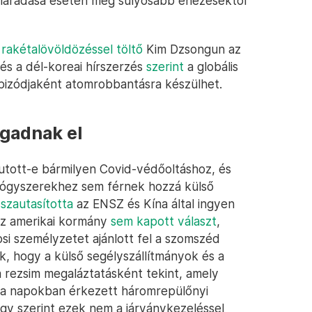
lmaradása esetén még súlyosabb éhezésektől
 rakétalövöldözéssel töltő
Kim Dzsongun az
 és a dél-koreai hírszerzés
szerint
a globális
pizódjaként atomrobbantásra készülhet.
ogadnak el
utott-e bármilyen Covid-védőoltáshoz, és
yógyszerekhez sem férnek hozzá külső
sszautasította
az ENSZ és Kína által ingyen
 az amerikai kormány
sem kapott választ
,
si személyzetet ajánlott fel a szomszéd
k, hogy a külső segélyszállítmányok és a
a rezsim megaláztatásként tekint, amely
l a napokban érkezett háromrepülőnyi
ügy szerint ezek nem a járványkezeléssel