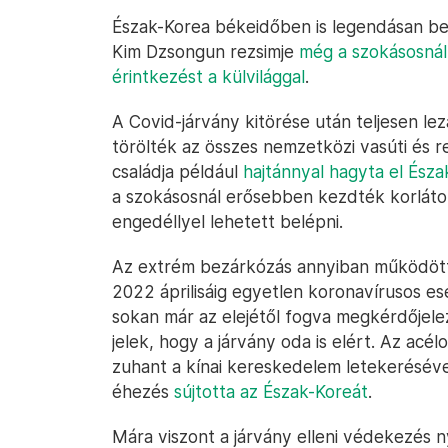
Észak-Korea békeidőben is legendásan be
Kim Dzsongun rezsimje
még a szokásosnál
érintkezést a külvilággal
.
A Covid-járvány kitörése után teljesen le
törölték az összes nemzetközi vasúti és r
családja például
hajtánnyal hagyta el Észa
a szokásosnál erősebben kezdték korlátoz
engedéllyel lehetett belépni.
Az extrém bezárkózás annyiban működött, 
2022 áprilisáig egyetlen koronavírusos es
sokan már az elejétől fogva megkérdőjelez
jelek, hogy a járvány oda is elért. Az ac
zuhant a kínai kereskedelem letekerésév
éhezés
sújtotta az Észak-Koreát
.
Mára viszont a járvány elleni védekezés n