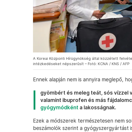
A Koreai Központi Hírügynökség által közzétett felvé
intézkedéseket népszerűsít – Fotó: KCNA / KNS / AFP
Ennek alapján nem is annyira meglepő, h
gyömbért és meleg teát, sós vízzel va
valamint ibuprofen és más fájdalomc
gyógymódként
a lakosságnak.
Ezek a módszerek természetesen nem soka
beszámolók szerint a gyógyszergyártást i