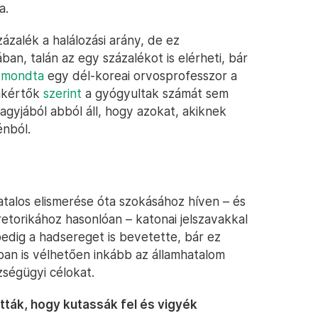
a.
zalék a halálozási arány, de ez
n, talán az egy százalékot is elérheti, bár
–
mondta
egy dél-koreai orvosprofesszor a
zakértők
szerint
a gyógyultak számát sem
agyjából abból áll, hogy azokat, akiknek
énból.
vatalos elismerése óta szokásához híven – és
retorikához hasonlóan – katonai jelszavakkal
edig a hadsereget is bevetette, bár ez
n is vélhetően inkább az államhatalom
zségügyi célokat.
ották, hogy kutassák fel és vigyék