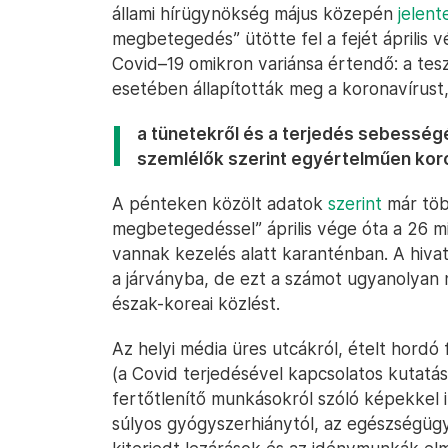
állami hírügynökség május közepén
jelent
megbetegedés” ütötte fel a fejét április 
Covid–19 omikron variánsa értendő: a tes
esetében állapították meg a koronavírust
a tünetekről és a terjedés sebességér
szemlélők szerint egyértelműen koro
A pénteken közölt adatok
szerint
már több
megbetegedéssel” április vége óta a 26 mi
vannak kezelés alatt karanténban. A hivat
a járványba, de ezt a számot ugyanolyan
észak-koreai közlést.
Az helyi média üres utcákról, ételt hordó
(a Covid terjedésével kapcsolatos kutatás
fertőtlenítő munkásokról szóló képekkel il
súlyos gyógyszerhiánytól, az egészségügy