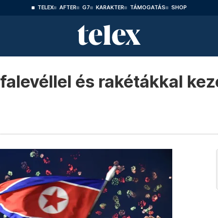
TELEX
AFTER
G7
KARAKTER
TÁMOGATÁS
SHOP
levéllel és rakétákkal keze