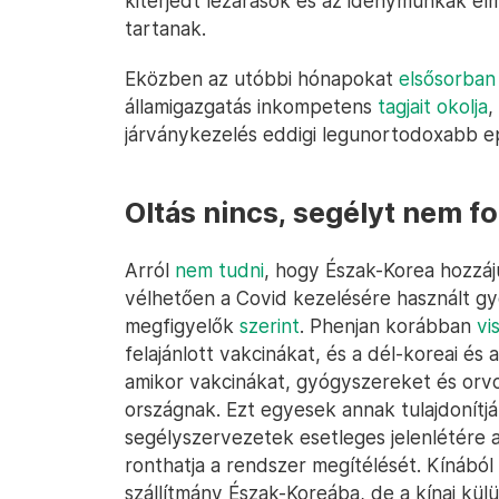
kiterjedt lezárások és az idénymunkák e
tartanak.
Eközben az utóbbi hónapokat
elsősorban
államigazgatás inkompetens
tagjait okolja
,
járványkezelés eddigi legunortodoxabb e
Oltás nincs, segélyt nem f
Arról
nem tudni
, hogy Észak-Korea hozzáj
vélhetően a Covid kezelésére használt g
megfigyelők
szerint
. Phenjan korábban
vi
felajánlott vakcinákat, és a dél-koreai és
amikor vakcinákat, gyógyszereket és orvo
országnak. Ezt egyesek annak tulajdonítjá
segélyszervezetek esetleges jelenlétére 
ronthatja a rendszer megítélését. Kínábó
szállítmány Észak-Koreába, de a kínai kül