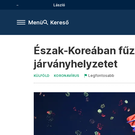
László
Menü
Kereső
Észak-Koreában fűzfa
járványhelyzetet
Legfontosabb
KÜLFÖLD
KORONAVÍRUS