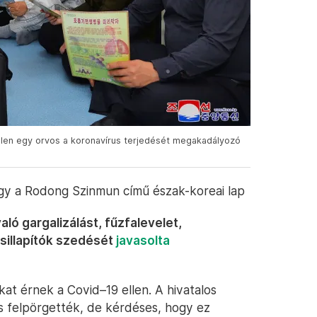
telen egy orvos a koronavírus terjedését megakadályozó
ogy a Rodong Szinmun című észak-koreai lap
ló gargalizálást, fűzfalevelet,
sillapítók szedését
javasolta
t érnek a Covid–19 ellen. A hivatalos
s felpörgették, de kérdéses, hogy ez