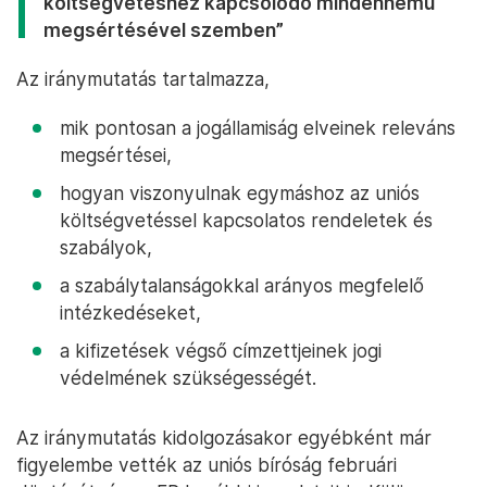
költségvetéshez kapcsolódó mindennemű
megsértésével szemben”
Az iránymutatás tartalmazza,
mik pontosan a jogállamiság elveinek releváns
megsértései,
hogyan viszonyulnak egymáshoz az uniós
költségvetéssel kapcsolatos rendeletek és
szabályok,
a szabálytalanságokkal arányos megfelelő
intézkedéseket,
a kifizetések végső címzettjeinek jogi
védelmének szükségességét.
Az iránymutatás kidolgozásakor egyébként már
figyelembe vették az uniós bíróság februári