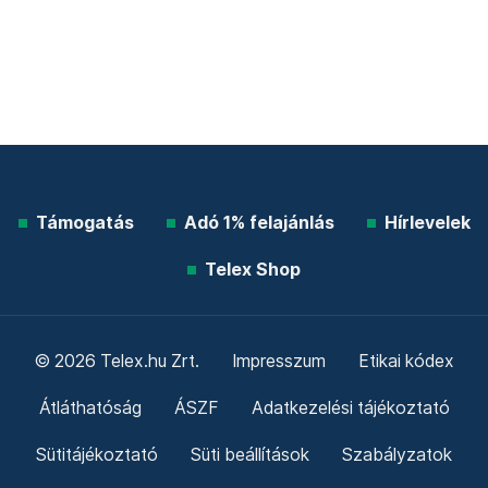
Támogatás
Adó 1% felajánlás
Hírlevelek
Telex Shop
© 2026 Telex.hu Zrt.
Impresszum
Etikai kódex
Átláthatóság
ÁSZF
Adatkezelési tájékoztató
Sütitájékoztató
Süti beállítások
Szabályzatok