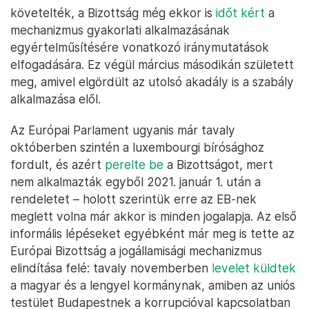
követelték, a Bizottság még ekkor is
időt kért
a
mechanizmus gyakorlati alkalmazásának
egyértelműsítésére vonatkozó iránymutatások
elfogadására. Ez végül március másodikán született
meg, amivel elgördült az utolsó akadály is a szabály
alkalmazása elől.
Az Európai Parlament ugyanis már tavaly
októberben szintén a luxembourgi bírósághoz
fordult, és azért
perelte be
a Bizottságot, mert
nem alkalmazták egyből 2021. január 1. után a
rendeletet – holott szerintük erre az EB-nek
meglett volna már akkor is minden jogalapja. Az első
informális lépéseket egyébként már meg is tette az
Európai Bizottság a jogállamisági mechanizmus
elindítása felé: tavaly novemberben
levelet küldtek
a magyar és a lengyel kormánynak, amiben az uniós
testület Budapestnek a korrupcióval kapcsolatban