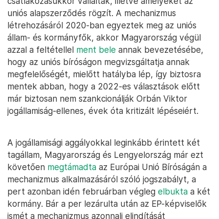
csatlakozásukkor vállaltak, illetve amelyeket az
uniós alapszerződés rögzít. A mechanizmus
létrehozásáról 2020-ban egyeztek meg az uniós
állam- és kormányfők, akkor Magyarország végül
azzal a feltétellel
ment bele
annak bevezetésébe,
hogy az uniós bíróságon megvizsgáltatja annak
megfelelőségét, mielőtt hatályba lép, így biztosra
mentek abban, hogy a 2022-es választások előtt
már biztosan nem szankcionálják Orbán Viktor
jogállamiság-ellenes, évek óta kritizált lépéseiért.
A jogállamisági aggályokkal leginkább érintett két
tagállam, Magyarország és Lengyelország már ezt
követően
megtámadta
az Európai Unió Bíróságán a
mechanizmus alkalmazásáról szóló jogszabályt, a
pert azonban idén februárban végleg
elbukta
a két
kormány. Bár a per lezárulta után az EP-képviselők
ismét a mechanizmus azonnali elindítását