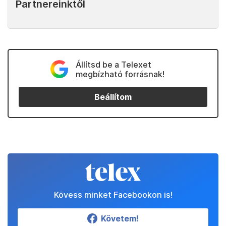
Partnereinktől
Állítsd be a Telexet
megbízható forrásnak!
Beállítom
Kövess minket Facebookon is!
Követem!