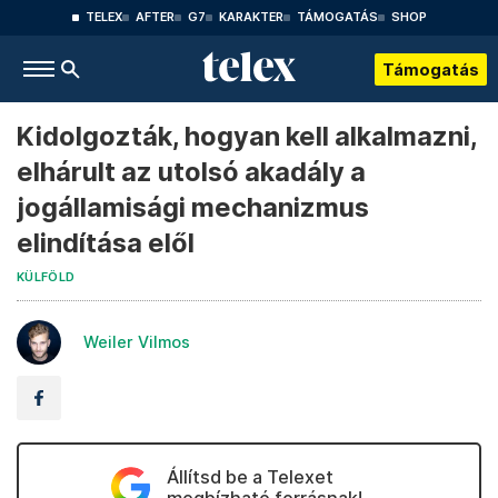
TELEX
AFTER
G7
KARAKTER
TÁMOGATÁS
SHOP
Támogatás
Kidolgozták, hogyan kell alkalmazni,
elhárult az utolsó akadály a
jogállamisági mechanizmus
elindítása elől
KÜLFÖLD
Weiler Vilmos
Állítsd be a Telexet