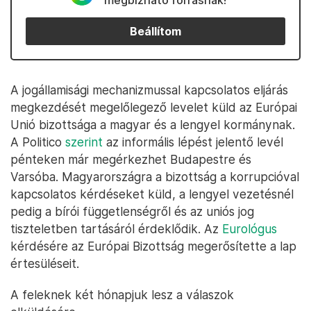
megbízható forrásnak!
Beállítom
A jogállamisági mechanizmussal kapcsolatos eljárás
megkezdését megelőlegező levelet küld az Európai
Unió bizottsága a magyar és a lengyel kormánynak.
A Politico
szerint
az informális lépést jelentő levél
pénteken már megérkezhet Budapestre és
Varsóba. Magyarországra a bizottság a korrupcióval
kapcsolatos kérdéseket küld, a lengyel vezetésnél
pedig a bírói függetlenségről és az uniós jog
tiszteletben tartásáról érdeklődik. Az
Eurológus
kérdésére az Európai Bizottság megerősítette a lap
értesüléseit.
A feleknek két hónapjuk lesz a válaszok