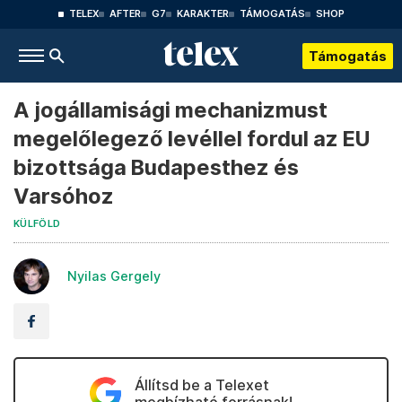
TELEX
AFTER
G7
KARAKTER
TÁMOGATÁS
SHOP
Támogatás
A jogállamisági mechanizmust
megelőlegező levéllel fordul az EU
bizottsága Budapesthez és
Varsóhoz
KÜLFÖLD
Nyilas Gergely
Állítsd be a Telexet