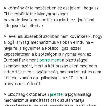
A kormány értelmezésében ez azt jelenti, hogy az
EU megbüntetné Magyarországot
bevándorlásellenes politikája miatt, ezt jogállami
kifogásokkal elfedve.
A levél elküldéséből azonban nem következik, hogy
a jogállamisági mechanizmus valóban elindulna –
hívja fel a figyelmet a Politico. Igaz, ezzel
kapcsolatosan a bizottságon is nyomás van: az
Európai Parlament
perre ment
a bizottsággal
szemben azért, mert a két ország ellen még nem
indították meg a jogállamisági mechanizmust és nem
kérték számon a jogállamiság – az EP szerint –
hiányos működését.
A bizottság októberben
jelezte
: a jogállamisági
mechanizmus elindítását csak azután tartja