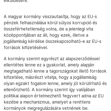
elküldésére.
A magyar kormány visszautasítja, hogy az EU-s
pénzek felhasználása körül súlyos korrupció és
összeférhetetlenség volna, de a jelenlegi vita
középpontjában az áll, hogy ezek, illetve a
jogállamiság kérdése összekapcsolható-e az EU-s
források kifizetésével.
A kormány szerint egyrészt az alapszerződéssel
ellentétes lenne ez a gyakorlat, amely alapján
megtagadható lenne a tagországokat illető források
kifizetése, másrészt vitatja, hogy a jogállamiság
olyan egzakt fogalom lenne, amely jól körülírható és
ellenőrizhető. A kormány szerint így valójában
politikai alapon értelmezhető fegyvert adna az EU
kezébe a mechanizmus, amelyet a renittens
kormányok megregulázására vetnének be.