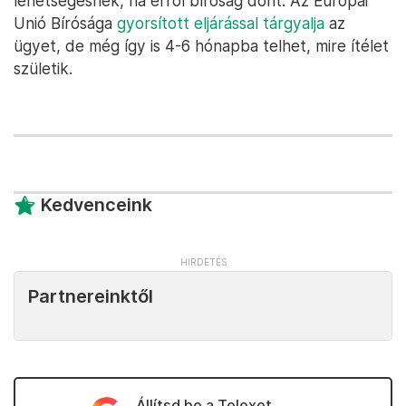
lehetségesnek, ha erről bíróság dönt. Az Európai
Unió Bírósága
gyorsított eljárással tárgyalja
az
ügyet, de még így is 4-6 hónapba telhet, mire ítélet
születik.
Kedvenceink
Partnereinktől
Állítsd be a Telexet