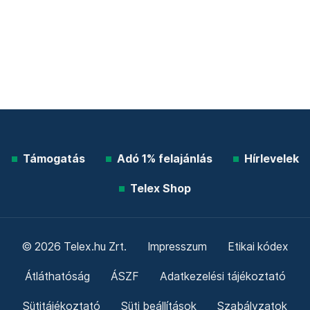
Támogatás
Adó 1% felajánlás
Hírlevelek
Telex Shop
© 2026 Telex.hu Zrt.
Impresszum
Etikai kódex
Átláthatóság
ÁSZF
Adatkezelési tájékoztató
Sütitájékoztató
Süti beállítások
Szabályzatok