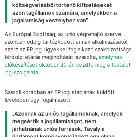
költségvetésből történő kifizetéseket
azon tagállamok számára, amelyekben a
jogállamiság veszélyben van”.
Az Európai Bizottság, az unió végrehajtó szerve
azonban eddig tartózkodott annak alkalmazásától,
ezért az EP jogi ügyekkel foglalkozó szakbizottsága
bírósági eljárás megindítását javasolta,
amelynek
előkészítését október 20-án kezdte meg a testület
jogi szolgálata
.
Sassoli korábban az EP jogi stábjának küldött
levelében úgy fogalmazott:
„Azoknak az uniós tagállamoknak, amelyek
megsértik a jogállamiságot, nem
járhatnának uniós források. Tavaly a
Parlament keményen küzdött egy olyan