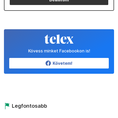
Kövess minket Facebookon is!
Követem!
Legfontosabb