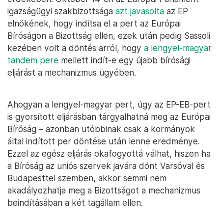
igazságügyi szakbizottsága
azt javasolta
az EP
elnökének, hogy indítsa el a pert az Európai
Bíróságon a Bizottság ellen, ezek után pedig Sassoli
kezében volt a döntés arról, hogy
a lengyel-magyar
tandem pere
mellett indít-e egy újabb bírósági
eljárást a mechanizmus ügyében.
Ahogyan a lengyel-magyar pert, úgy az EP-EB-pert
is gyorsított eljárásban tárgyalhatná meg az Európai
Bíróság – azonban utóbbinak csak a kormányok
által indított per döntése után lenne eredménye.
Ezzel az egész eljárás okafogyottá válhat, hiszen ha
a Bíróság az uniós szervek javára dönt Varsóval és
Budapesttel szemben, akkor semmi nem
akadályozhatja meg a Bizottságot a mechanizmus
beindításában a két tagállam ellen.