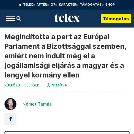
TELEX
AFTER
G7
KARAKTER
TÁMOGATÁS
SHOP
Támogatás
Megindította a pert az Európai
Parlament a Bizottsággal szemben,
amiért nem indult még el a
jogállamisági eljárás a magyar és a
lengyel kormány ellen
frissítve
KÜLFÖLD
BELFÖLD
Német Tamás