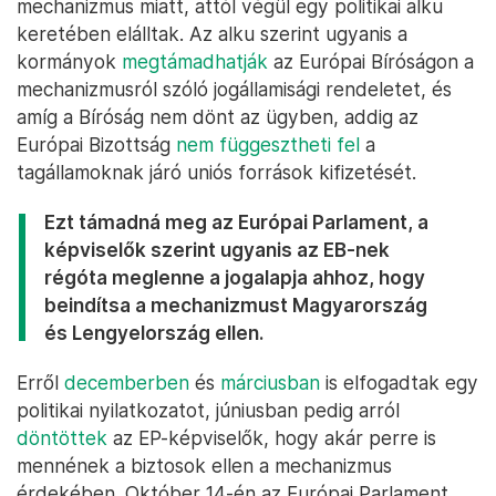
mechanizmus miatt, attól végül egy politikai alku
keretében elálltak. Az alku szerint ugyanis a
kormányok
megtámadhatják
az Európai Bíróságon a
mechanizmusról szóló jogállamisági rendeletet, és
amíg a Bíróság nem dönt az ügyben, addig az
Európai Bizottság
nem függesztheti fel
a
tagállamoknak járó uniós források kifizetését.
Ezt támadná meg az Európai Parlament, a
képviselők szerint ugyanis az EB-nek
régóta meglenne a jogalapja ahhoz, hogy
beindítsa a mechanizmust Magyarország
és Lengyelország ellen.
Erről
decemberben
és
márciusban
is elfogadtak egy
politikai nyilatkozatot, júniusban pedig arról
döntöttek
az EP-képviselők, hogy akár perre is
mennének a biztosok ellen a mechanizmus
érdekében. Október 14-én az Európai Parlament