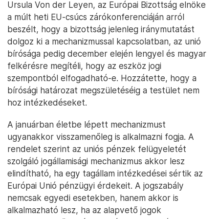
Ursula Von der Leyen, az Európai Bizottság elnöke
a múlt heti EU-csúcs zárókonferenciáján arról
beszélt, hogy a bizottság jelenleg iránymutatást
dolgoz ki a mechanizmussal kapcsolatban, az unió
bírósága pedig december elején lengyel és magyar
felkérésre megítéli, hogy az eszköz jogi
szempontból elfogadható-e. Hozzátette, hogy a
bírósági határozat megszületéséig a testület nem
hoz intézkedéseket.
A januárban életbe lépett mechanizmust
ugyanakkor visszamenőleg is alkalmazni fogja. A
rendelet szerint az uniós pénzek felügyeletét
szolgáló jogállamisági mechanizmus akkor lesz
elindítható, ha egy tagállam intézkedései sértik az
Európai Unió pénzügyi érdekeit. A jogszabály
nemcsak egyedi esetekben, hanem akkor is
alkalmazható lesz, ha az alapvető jogok