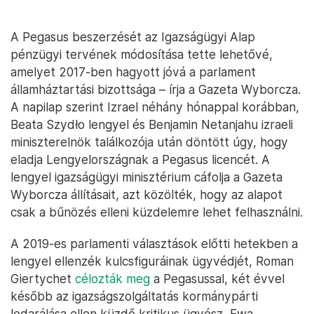
A Pegasus beszerzését az Igazságügyi Alap
pénzügyi tervének módosítása tette lehetővé,
amelyet 2017-ben hagyott jóvá a parlament
államháztartási bizottsága – írja a Gazeta Wyborcza.
A napilap szerint Izrael néhány hónappal korábban,
Beata Szydło lengyel és Benjamin Netanjahu izraeli
miniszterelnök találkozója után döntött úgy, hogy
eladja Lengyelországnak a Pegasus licencét. A
lengyel igazságügyi minisztérium cáfolja a Gazeta
Wyborcza állításait, azt közölték, hogy az alapot
csak a bűnözés elleni küzdelemre lehet felhasználni.
A 2019-es parlamenti választások előtti hetekben a
lengyel ellenzék kulcsfiguráinak ügyvédjét, Roman
Giertychet
célozták meg
a Pegasussal, két évvel
később az igazságszolgáltatás kormánypárti
ledarálása ellen küzdő kritikus ügyész, Ewa