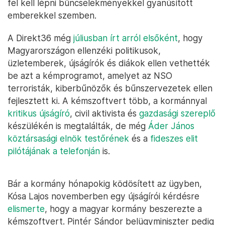
fel kell lépni bűncselekményekkel gyanúsított
emberekkel szemben.
A Direkt36 még
júliusban írt arról elsőként
, hogy
Magyarországon ellenzéki politikusok,
üzletemberek, újságírók és diákok ellen vethették
be azt a kémprogramot, amelyet az NSO
terroristák, kiberbűnözők és bűnszervezetek ellen
fejlesztett ki. A kémszoftvert több, a kormánnyal
kritikus újságíró
, civil aktivista és
gazdasági szereplő
készülékén is megtalálták, de még
Áder János
köztársasági elnök testőrének
és a
fideszes elit
pilótájának a telefonján
is.
Bár a kormány hónapokig ködösített az ügyben,
Kósa Lajos novemberben egy újságírói kérdésre
elismerte
, hogy a magyar kormány beszerezte a
kémszoftvert. Pintér Sándor belügyminiszter pedig