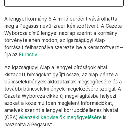
A lengyel kormány 5,4 millió euróért vásárolhatta
meg a Pegasus nevű izraeli kémszoftvert. A Gazeta
Wyborcza című lengyel napilap szerint a kormány
törvénytelenen módon, az Igazságügyi Alap
forrásait felhasználva szerezte be a kémszoftvert –
írja az
Euractiv
.
Az Igazságügyi Alap a lengyel bíróságok által
kiszabott bírságokat gyűjti össze, az alap pénze a
bűncselekmények áldozatainak megsegítésére és a
további bűncselekmények megelőzésére szolgál. A
Gazeta Wyborcza cikke új megvilágításba helyezi
azokat a közelmúltban megjelent információkat,
amelyek szerint a lengyel korrupcióellenes hivatal
(CBA)
ellenzéki képviselők megfigyelésére
is
használta a Pegasust.