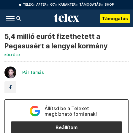
TELEX
AFTER
G7
KARAKTER
TÁMOGATÁS
SHOP
Támogatás
5,4 millió eurót fizethetett a
Pegasusért a lengyel kormány
KÜLFÖLD
Pál Tamás
Állítsd be a Telexet
megbízható forrásnak!
Beállítom