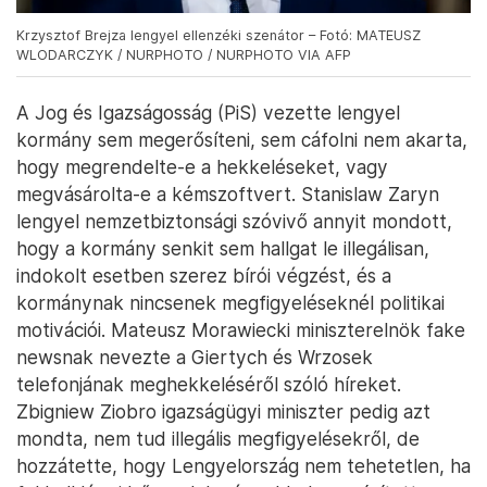
Krzysztof Brejza lengyel ellenzéki szenátor – Fotó: MATEUSZ
WLODARCZYK / NURPHOTO / NURPHOTO VIA AFP
A Jog és Igazságosság (PiS) vezette lengyel
kormány sem megerősíteni, sem cáfolni nem akarta,
hogy megrendelte-e a hekkeléseket, vagy
megvásárolta-e a kémszoftvert. Stanislaw Zaryn
lengyel nemzetbiztonsági szóvivő annyit mondott,
hogy a kormány senkit sem hallgat le illegálisan,
indokolt esetben szerez bírói végzést, és a
kormánynak nincsenek megfigyeléseknél politikai
motivációi. Mateusz Morawiecki miniszterelnök fake
newsnak nevezte a Giertych és Wrzosek
telefonjának meghekkeléséről szóló híreket.
Zbigniew Ziobro igazságügyi miniszter pedig azt
mondta, nem tud illegális megfigyelésekről, de
hozzátette, hogy Lengyelország nem tehetetlen, ha