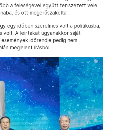
őbb a feleségével együtt teniszezett vele
onába, és ott megerőszakolta.
hogy egy időben szerelmes volt a politikusba,
s volt. A leírtakat ugyanakkor saját
 az események időrendje pedig nem
lán megjelent írásból.