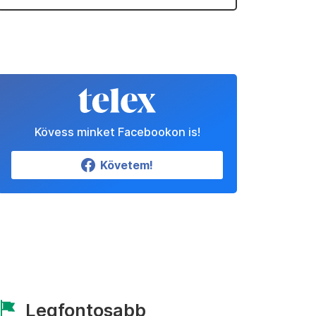
Kövess minket Facebookon is!
Követem!
Legfontosabb