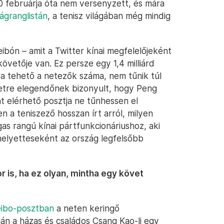
020 februárja óta nem versenyzett, és mára
lágranglistán
, a tenisz világában még mindig
ibón – amit a Twitter kínai megfelelőjeként
övetője van. Ez persze egy 1,4 milliárd
ra tehető a netezők száma, nem tűnik túl
tre elegendőnek bizonyult, hogy Peng
t elérhető posztja ne tűnhessen el
n a teniszező hosszan írt arról, milyen
as rangú kínai pártfunkcionáriushoz, aki
helyetteseként az ország legfelsőbb
 is, ha ez olyan, mintha egy követ
eibo-posztban
a neten keringő
án a házas és családos Csang Kao-li egy