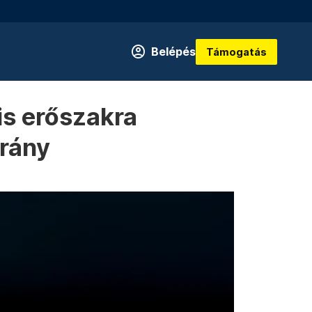
Belépés
Támogatás
lis erőszakra
trány