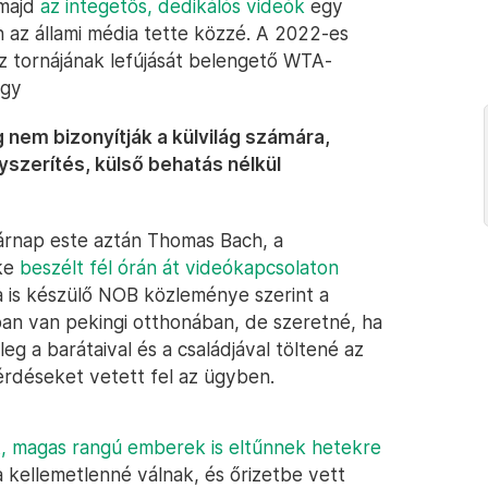
 majd
az integetős, dedikálós videók
egy
én az állami média tette közzé. A 2022-es
íz tornájának lefújását belengető WTA-
ogy
g nem bizonyítják a külvilág számára,
szerítés, külső behatás nélkül
árnap este aztán Thomas Bach, a
öke
beszélt fél órán át videókapcsolaton
ra is készülő NOB közleménye szerint a
gban van pekingi otthonában, de szeretné, ha
eg a barátaival és a családjával töltené az
érdéseket vetett fel az ügyben.
t, magas rangú emberek is eltűnnek hetekre
a kellemetlenné válnak, és őrizetbe vett