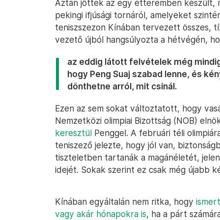
Aztán jöttek az egy étteremben készült,
pekingi ifjúsági tornáról, amelyeket szint
teniszszezon Kínában tervezett összes, t
vezető újból hangsúlyozta a hétvégén, h
az eddig látott felvételek még mindi
hogy Peng Suaj szabad lenne, és kény
dönthetne arról, mit csinál.
Ezen az sem sokat változtatott, hogy vas
Nemzetközi olimpiai Bizottság (NOB) eln
keresztül
Penggel. A februári téli olimpiá
teniszező jelezte, hogy jól van, biztonsá
tiszteletben tartanák a magánéletét, jelenl
idejét. Sokak szerint ez csak még újabb k
Kínában egyáltalán nem ritka, hogy
ismer
vagy akár hónapokra is
, ha a párt számár