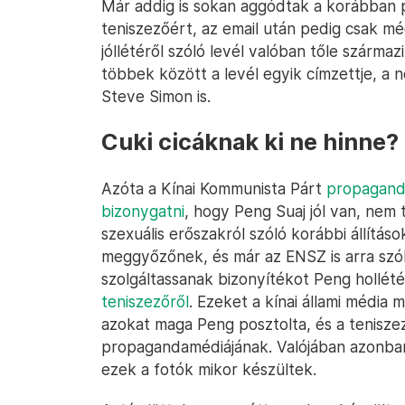
Már addig is sokan aggódtak a korábban 
teniszezőért, az email után pedig csak m
jóllétéről szóló levél valóban tőle származ
többek között a levél egyik címzettje, a 
Steve Simon is.
Cuki cicáknak ki ne hinne?
Azóta a Kínai Kommunista Párt
propaganda
bizonygatni
, hogy Peng Suaj jól van, nem 
szexuális erőszakról szóló korábbi állítás
meggyőzőnek, és már az ENSZ is arra szólí
szolgáltassanak bizonyítékot Peng hollété
teniszezőről
. Ezeket a kínai állami média 
azokat maga Peng posztolta, és a teniszez
propagandamédiájának. Valójában azonban
ezek a fotók mikor készültek.