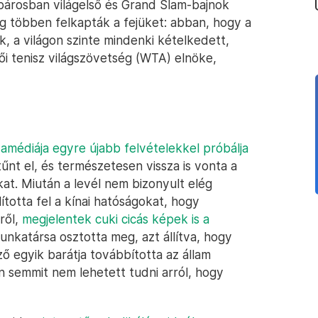
párosban világelső és Grand Slam-bajnok
ég többen felkapták a fejüket: abban, hogy a
ik, a világon szinte mindenki kételkedett,
női tenisz világszövetség (WTA) elnöke,
médiája egyre újabb felvételekkel próbálja
tűnt el, és természetesen vissza is vonta a
okat. Miután a levél nem bizonyult elég
totta fel a kínai hatóságokat, hogy
ről,
megjelentek cuki cicás képek is a
munkatársa osztotta meg, azt állítva, hogy
ő egyik barátja továbbította az állam
 semmit nem lehetett tudni arról, hogy