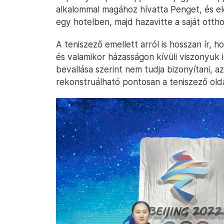
alkalommal magához hívatta Penget, és el
egy hotelben, majd hazavitte a saját otth
A teniszező emellett arról is hosszan ír, 
és valamikor házasságon kívüli viszonyuk i
bevallása szerint nem tudja bizonyítani,
rekonstruálható pontosan a teniszező olda