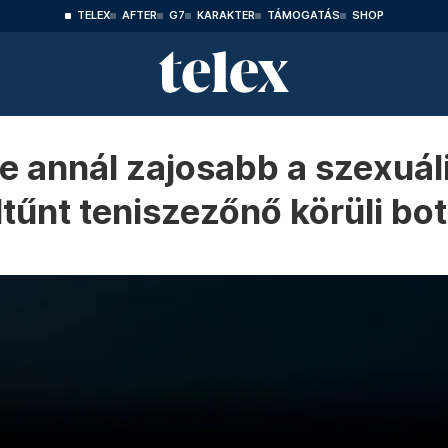
TELEX
AFTER
G7
KARAKTER
TÁMOGATÁS
SHOP
 de annál zajosabb a szexuá
tűnt teniszezőnő körüli bo