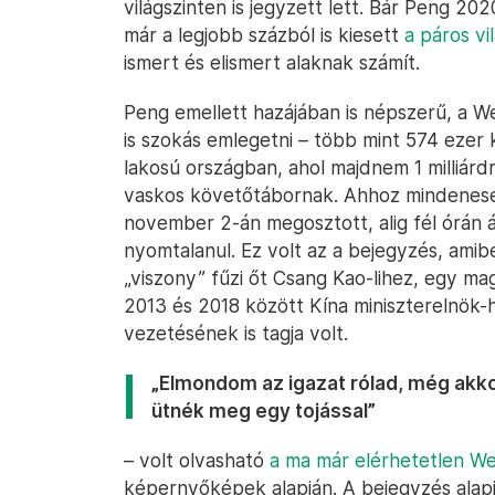
világszinten is jegyzett lett. Bár Peng 2
már a legjobb százból is kiesett
a páros vi
ismert és elismert alaknak számít.
Peng emellett hazájában is népszerű, a We
is szokás emlegetni – több mint 574 ezer k
lakosú országban, ahol majdnem 1 milliárd
vaskos követőtábornak. Ahhoz mindenese
november 2-án megosztott, alig fél órán á
nyomtalanul. Ez volt az a bejegyzés, amibe
„viszony” fűzi őt Csang Kao-lihez, egy mag
2013 és 2018 között Kína miniszterelnök-
vezetésének is tagja volt.
„Elmondom az igazat rólad, még akkor
ütnék meg egy tojással”
– volt olvasható
a ma már elérhetetlen W
képernyőképek alapján. A bejegyzés alapj