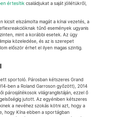
en értesítik
családjukat a saját jóllétükről,
kicsit elszámolta magát a kínai vezetés, a
i reflexreakcióknak tűnő események ugyanis
inten, mint a korábbi esetek. Az ügy
olimpia közeledése, és az is szerepet
m először érhet el ilyen magas szintig.
l
zett sportoló. Párosban kétszeres Grand
14-ben a Roland Garroson győzött), 2014
i párosjátékosok világranglistáján, ezzel ő
lágelsőségig jutott. Az egyéniben kétszeres
akinek a nevéhez szokás kötni azt, hogy a
ve, hogy Kína ebben a sportágban