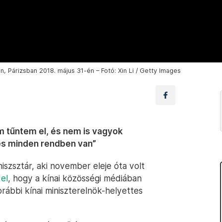
, Párizsban 2018. május 31-én – Fotó: Xin Li / Getty Images
em tűntem el, és nem is vagyok
és minden rendben van”
eniszsztár, aki november eleje óta volt
 el
, hogy a kínai közösségi médiában
rábbi kínai miniszterelnök-helyettes