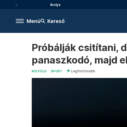
Ibolya
Menü
Kereső
Próbálják csitítani,
panaszkodó, majd el
Legfontosabb
KÜLFÖLD
SPORT