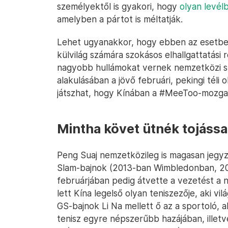
személyektől is gyakori, hogy
olyan levélb
amelyben a pártot is méltatják.
Lehet ugyanakkor, hogy ebben az esetben 
külvilág számára szokásos elhallgattatás
nagyobb hullámokat vernek nemzetközi sz
alakulásában a jövő februári, pekingi téli 
játszhat, hogy Kínában a #MeeToo-mozgalo
Mintha követ ütnék tojássa
Peng Suaj nemzetközileg is magasan jegy
Slam-bajnok (2013-ban Wimbledonban, 20
februárjában pedig átvette a vezetést a nő
lett Kína legelső olyan teniszezője, aki vi
GS-bajnok Li Na mellett ő az a sportoló, 
tenisz egyre népszerűbb hazájában, illet