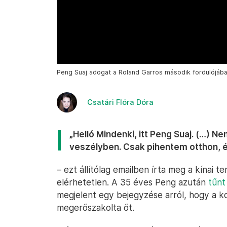
Peng Suaj adogat a Roland Garros második fordulójában
Csatári Flóra Dóra
„Helló Mindenki, itt Peng Suaj. (…) N
veszélyben. Csak pihentem otthon, 
– ezt állítólag emailben írta meg a kínai t
elérhetetlen. A 35 éves Peng azután
tűnt
megjelent egy bejegyzése arról, hogy a ko
megerőszakolta őt.