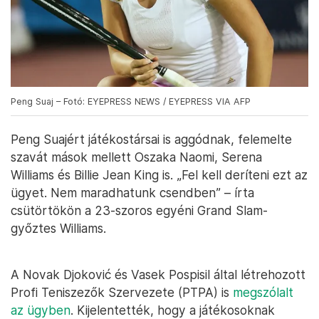
Peng Suaj – Fotó: EYEPRESS NEWS / EYEPRESS VIA AFP
Peng Suajért játékostársai is aggódnak, felemelte
szavát mások mellett Oszaka Naomi, Serena
Williams és Billie Jean King is. „Fel kell deríteni ezt az
ügyet. Nem maradhatunk csendben” – írta
csütörtökön a 23-szoros egyéni Grand Slam-
győztes Williams.
A Novak Djoković és Vasek Pospisil által létrehozott
Profi Teniszezők Szervezete (PTPA) is
megszólalt
az ügyben
. Kijelentették, hogy a játékosoknak