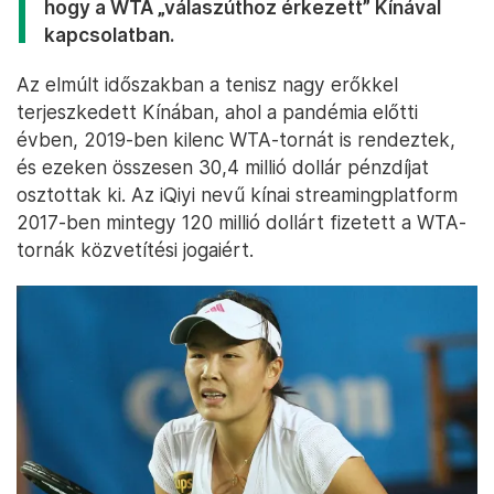
hogy a WTA „válaszúthoz érkezett” Kínával
kapcsolatban.
Az elmúlt időszakban a tenisz nagy erőkkel
terjeszkedett Kínában, ahol a pandémia előtti
évben, 2019-ben kilenc WTA-tornát is rendeztek,
és ezeken összesen 30,4 millió dollár pénzdíjat
osztottak ki. Az iQiyi nevű kínai streamingplatform
2017-ben mintegy 120 millió dollárt fizetett a WTA-
tornák közvetítési jogaiért.