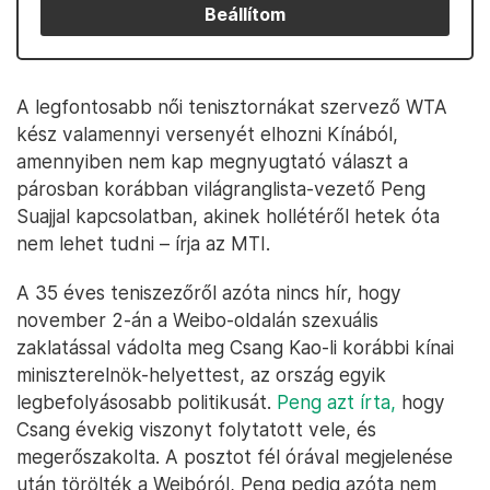
Beállítom
A legfontosabb női tenisztornákat szervező WTA
kész valamennyi versenyét elhozni Kínából,
amennyiben nem kap megnyugtató választ a
párosban korábban világranglista-vezető Peng
Suajjal kapcsolatban, akinek hollétéről hetek óta
nem lehet tudni – írja az MTI.
A 35 éves teniszezőről azóta nincs hír, hogy
november 2-án a Weibo-oldalán szexuális
zaklatással vádolta meg Csang Kao-li korábbi kínai
miniszterelnök-helyettest, az ország egyik
legbefolyásosabb politikusát.
Peng azt írta,
hogy
Csang évekig viszonyt folytatott vele, és
megerőszakolta. A posztot fél órával megjelenése
után törölték a Weibóról, Peng pedig azóta nem