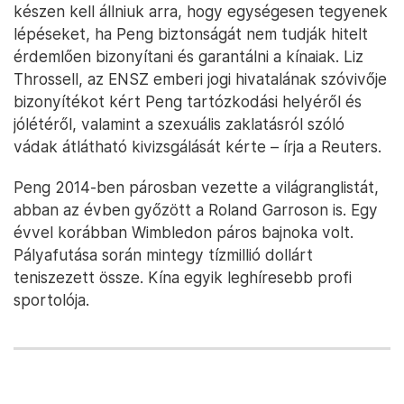
készen kell állniuk arra, hogy egységesen tegyenek
lépéseket, ha Peng biztonságát nem tudják hitelt
érdemlően bizonyítani és garantálni a kínaiak. Liz
Throssell, az ENSZ emberi jogi hivatalának szóvivője
bizonyítékot kért Peng tartózkodási helyéről és
jólétéről, valamint a szexuális zaklatásról szóló
vádak átlátható kivizsgálását kérte – írja a Reuters.
Peng 2014-ben párosban vezette a világranglistát,
abban az évben győzött a Roland Garroson is. Egy
évvel korábban Wimbledon páros bajnoka volt.
Pályafutása során mintegy tízmillió dollárt
teniszezett össze. Kína egyik leghíresebb profi
sportolója.