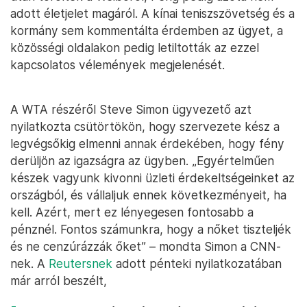
adott életjelet magáról. A kínai teniszszövetség és a
kormány sem kommentálta érdemben az ügyet, a
közösségi oldalakon pedig letiltották az ezzel
kapcsolatos vélemények megjelenését.
A WTA részéről Steve Simon ügyvezető azt
nyilatkozta csütörtökön, hogy szervezete kész a
legvégsőkig elmenni annak érdekében, hogy fény
derüljön az igazságra az ügyben. „Egyértelműen
készek vagyunk kivonni üzleti érdekeltségeinket az
országból, és vállaljuk ennek következményeit, ha
kell. Azért, mert ez lényegesen fontosabb a
pénznél. Fontos számunkra, hogy a nőket tiszteljék
és ne cenzúrázzák őket” – mondta Simon a CNN-
nek. A
Reutersnek
adott pénteki nyilatkozatában
már arról beszélt,