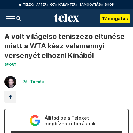
TELEX
AFTER
G7
KARAKTER
TÁMOGATÁS
SHOP
Támogatás
A volt világelső teniszező eltűnése
miatt a WTA kész valamennyi
versenyét elhozni Kínából
SPORT
Pál Tamás
Állítsd be a Telexet
megbízható forrásnak!