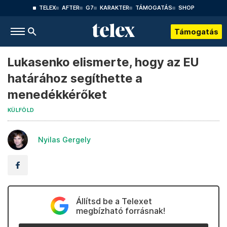
TELEX
AFTER
G7
KARAKTER
TÁMOGATÁS
SHOP
Támogatás
Lukasenko elismerte, hogy az EU
határához segíthette a
menedékkérőket
KÜLFÖLD
Nyilas Gergely
Állítsd be a Telexet
megbízható forrásnak!