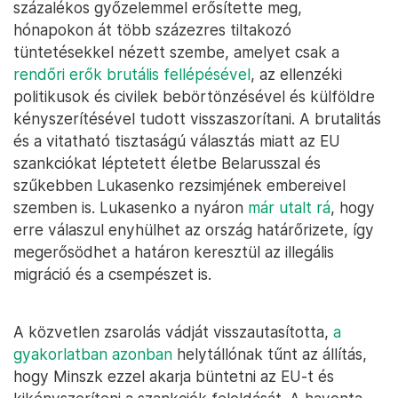
százalékos győzelemmel erősítette meg,
hónapokon át több százezres tiltakozó
tüntetésekkel nézett szembe, amelyet csak a
rendőri erők brutális fellépésével
, az ellenzéki
politikusok és civilek bebörtönzésével és külföldre
kényszerítésével tudott visszaszorítani. A brutalitás
és a vitatható tisztaságú választás miatt az EU
szankciókat léptetett életbe Belarusszal és
szűkebben Lukasenko rezsimjének embereivel
szemben is. Lukasenko a nyáron
már utalt rá
, hogy
erre válaszul enyhülhet az ország határőrizete, így
megerősödhet a határon keresztül az illegális
migráció és a csempészet is.
A közvetlen zsarolás vádját visszautasította,
a
gyakorlatban azonban
helytállónak tűnt az állítás,
hogy Minszk ezzel akarja büntetni az EU-t és