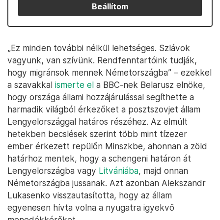
Beállítom
„Ez minden további nélkül lehetséges. Szlávok
vagyunk, van szívünk. Rendfenntartóink tudják,
hogy migránsok mennek Németországba” – ezekkel
a szavakkal
ismerte el
a BBC-nek Belarusz elnöke,
hogy országa állami hozzájárulással segíthette a
harmadik világból érkezőket a posztszovjet állam
Lengyelországgal határos részéhez. Az elmúlt
hetekben becslések szerint több mint tízezer
ember érkezett repülőn Minszkbe, ahonnan a zöld
határhoz mentek, hogy a schengeni határon át
Lengyelországba vagy
Litvániába
, majd onnan
Németországba jussanak. Azt azonban Alekszandr
Lukasenko visszautasította, hogy az állam
egyenesen hívta volna a nyugatra igyekvő
menedékkérőket.