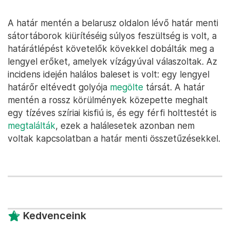
A határ mentén a belarusz oldalon lévő határ menti
sátortáborok kiürítéséig súlyos feszültség is volt, a
határátlépést követelők kövekkel dobálták meg a
lengyel erőket, amelyek vízágyúval válaszoltak. Az
incidens idején halálos baleset is volt: egy lengyel
határőr eltévedt golyója
megölte
társát. A határ
mentén a rossz körülmények közepette meghalt
egy tízéves szíriai kisfiú is, és egy férfi holttestét is
megtalálták
, ezek a halálesetek azonban nem
voltak kapcsolatban a határ menti összetűzésekkel.
Kedvenceink