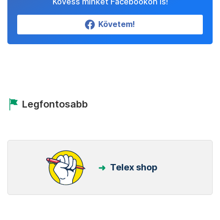
Kövess minket Facebookon is!
Követem!
Legfontosabb
Telex shop