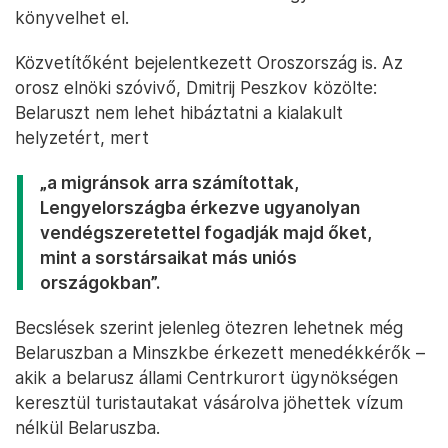
könyvelhet el.
Közvetítőként bejelentkezett Oroszország is. Az
orosz elnöki szóvivő, Dmitrij Peszkov közölte:
Belaruszt nem lehet hibáztatni a kialakult
helyzetért, mert
„a migránsok arra számítottak,
Lengyelországba érkezve ugyanolyan
vendégszeretettel fogadják majd őket,
mint a sorstársaikat más uniós
országokban”.
Becslések szerint jelenleg ötezren lehetnek még
Belaruszban a Minszkbe érkezett menedékkérők –
akik a belarusz állami Centrkurort ügynökségen
keresztül turistautakat vásárolva jöhettek vízum
nélkül Belaruszba.