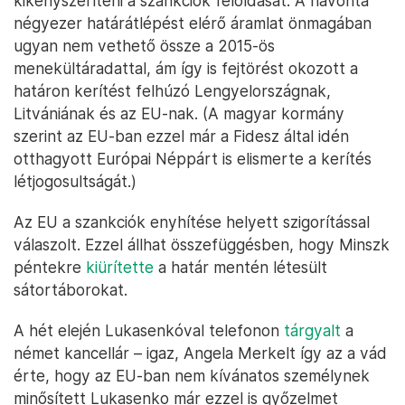
kikényszeríteni a szankciók feloldását. A havonta
négyezer határátlépést elérő áramlat önmagában
ugyan nem vethető össze a 2015-ös
menekültáradattal, ám így is fejtörést okozott a
határon kerítést felhúzó Lengyelországnak,
Litvániának és az EU-nak. (A magyar kormány
szerint az EU-ban ezzel már a Fidesz által idén
otthagyott Európai Néppárt is elismerte a kerítés
létjogosultságát.)
Az EU a szankciók enyhítése helyett szigorítással
válaszolt. Ezzel állhat összefüggésben, hogy Minszk
péntekre
kiürítette
a határ mentén létesült
sátortáborokat.
A hét elején Lukasenkóval telefonon
tárgyalt
a
német kancellár – igaz, Angela Merkelt így az a vád
érte, hogy az EU-ban nem kívánatos személynek
minősített Lukasenko már ezzel is győzelmet