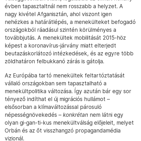
évben tapasztaltnál nem rosszabb a helyzet. A
nagy kivétel Afganisztán, ahol viszont igen
nehézkes a határátlépés, a menekülteket befogadó
országokból ráadásul szintén körülményes a
továbbjutás. A menekültek mobilitását 2015-höz
képest a koronavírus-járvány miatt elterjedt
beutazáskorlátozó intézkedések, és az egyre több
zöldhatáron felbukkanó zárás is gátolja.
Az Európába tartó menekültek feltartóztatását
vállaló országokban sem tapasztalható a
menekültpolitika változása. Így azután bár egy sor
tényező indíthat el új migrációs hullámot –
elsősorban a klímaváltozással párosuló
népességnövekedés –
konkrétan
nem látni egy
olyan gi-gan-ti-kus menekültválság előjeleit, melyet
Orbán és az őt visszhangzó propagandamédia
vizionál.