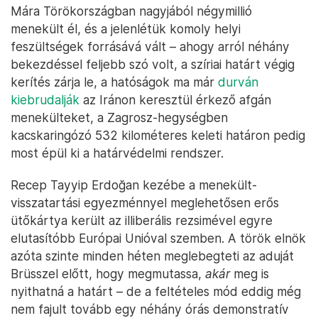
Mára Törökországban nagyjából négymillió
menekült él, és a jelenlétük komoly helyi
feszültségek forrásává vált – ahogy arról néhány
bekezdéssel feljebb szó volt, a szíriai határt végig
kerítés zárja le, a hatóságok ma már
durván
kiebrudalják
az Iránon keresztül érkező afgán
menekülteket, a Zagrosz-hegységben
kacskaringózó 532 kilométeres keleti határon pedig
most épül ki a határvédelmi rendszer.
Recep Tayyip Erdoğan kezébe a menekült-
visszatartási egyezménnyel meglehetősen erős
ütőkártya került az illiberális rezsimével egyre
elutasítóbb Európai Unióval szemben. A török elnök
azóta szinte minden héten meglebegteti az aduját
Brüsszel előtt, hogy megmutassa,
akár
meg is
nyithatná a határt – de a feltételes mód eddig még
nem fajult tovább egy néhány órás demonstratív