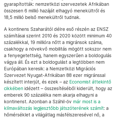
gyarapították: nemzetközi szervezetek Afrikában
összesen 6 millió hazáját elhagyó menekültről és
18,5 millió belső menekültről tudnak.
A kontinens Szaharától délre eső részén az ENSZ
számításai szerint 2010 és 2020 között minimum 40
százalékkal, 19 millióra nőtt a migránsok száma,
csakhogy a növekvő mobilitás mögött sokszor nem
a fenyegetettség, hanem egyszerűen a boldogulás
vágya áll. És ezt a boldogulást a legtöbben nem
Európában keresik: a Nemzetközi Migrációs
Szervezet Nyugat-Afrikában 88 ezer migránssal
készített interjút, és ezek – az
Economist áttekintő
cikkében
idézett – összesítéséből kiderült, hogy az
emberek 90 százaléka nem akarja elhagyni a
kontinenst. Azonban a Száhil-öv
már most is a
klímaváltozás legijesztőbb játszóterének számít
: a
hőmérséklet a világátlag másfélszeresével nő, a