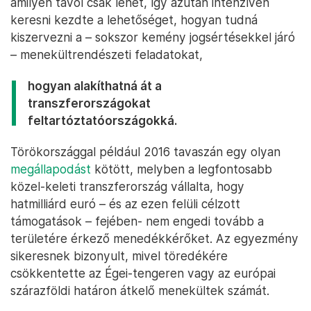
amilyen távol csak lehet, így azután intenzíven
keresni kezdte a lehetőséget, hogyan tudná
kiszervezni a – sokszor kemény jogsértésekkel járó
– menekültrendészeti feladatokat,
hogyan alakíthatná át a
transzferországokat
feltartóztatóországokká.
Törökországgal például 2016 tavaszán egy olyan
megállapodást
kötött, melyben a legfontosabb
közel-keleti transzferország vállalta, hogy
hatmilliárd euró – és az ezen felüli célzott
támogatások – fejében- nem engedi tovább a
területére érkező menedékkérőket. Az egyezmény
sikeresnek bizonyult, mivel töredékére
csökkentette az Égei-tengeren vagy az európai
szárazföldi határon átkelő menekültek számát.