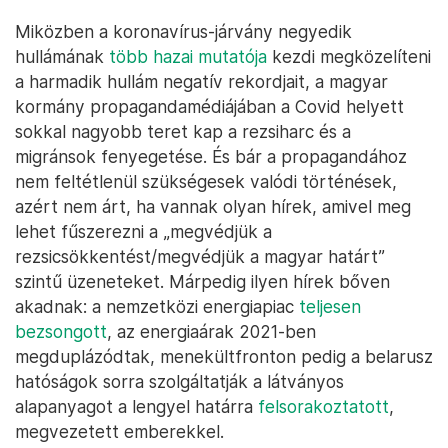
Miközben a koronavírus-járvány negyedik
hullámának
több hazai mutatója
kezdi megközelíteni
a harmadik hullám negatív rekordjait, a magyar
kormány propagandamédiájában a Covid helyett
sokkal nagyobb teret kap a rezsiharc és a
migránsok fenyegetése. És bár a propagandához
nem feltétlenül szükségesek valódi történések,
azért nem árt, ha vannak olyan hírek, amivel meg
lehet fűszerezni a „megvédjük a
rezsicsökkentést/megvédjük a magyar határt”
szintű üzeneteket. Márpedig ilyen hírek bőven
akadnak: a nemzetközi energiapiac
teljesen
bezsongott
, az energiaárak 2021-ben
megduplázódtak, menekültfronton pedig a belarusz
hatóságok sorra szolgáltatják a látványos
alapanyagot a lengyel határra
felsorakoztatott
,
megvezetett emberekkel.