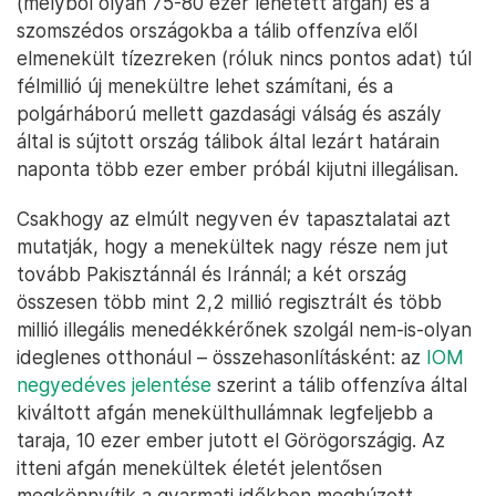
(melyből olyan 75-80 ezer lehetett afgán) és a
szomszédos országokba a tálib offenzíva elől
elmenekült tízezreken (róluk nincs pontos adat) túl
félmillió új menekültre lehet számítani, és a
polgárháború mellett gazdasági válság és aszály
által is sújtott ország tálibok által lezárt határain
naponta több ezer ember próbál kijutni illegálisan.
Csakhogy az elmúlt negyven év tapasztalatai azt
mutatják, hogy a menekültek nagy része nem jut
tovább Pakisztánnál és Iránnál; a két ország
összesen több mint 2,2 millió regisztrált és több
millió illegális menedékkérőnek szolgál nem-is-olyan
ideglenes otthonául – összehasonlításként: az
IOM
negyedéves jelentése
szerint a tálib offenzíva által
kiváltott afgán menekülthullámnak legfeljebb a
taraja, 10 ezer ember jutott el Görögországig. Az
itteni afgán menekültek életét jelentősen
megkönnyítik a gyarmati időkben meghúzott