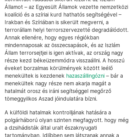
Államot – az Egyesült Államok vezette nemzetközi
koalíció és a szíriai kurd hathatós segítségével –
Irakban és Szíriában is sikerült megverni, a
terrorállam helyi terrorszervezetté degradálódott.
Annak ellenére, hogy egyes régiókban
mindennaposak az összecsapások, és az Iszlám
Állam terrorsejtjei is igen aktívak, az ország nagy
része kezd békeüzemmódra visszaállni. A hosszú
éveket borzalmas körülmények között leélő
menekültek is kezdenek
hazaszállingózni
– bár a
menekültek nagy része nem akarja magát a
hatalmát orosz és iráni segítséggel megőrző
tömeggyilkos Aszad jóindulatára bízni.
A külföldi hatalmak kontrolljának hatására a
polgárháború olyan szinten megfagyott. hogy még
a dzsihádisták által uralt északnyugati
tartományban, Idlíbben sem látszanak annak a