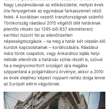
Nagy Leszámolásnak az előkészületei, mellyel évek
óta fenyegetnek az egymással farkasszemet néző
felek. A korábban vezető tranzitországnak számító
Törökország ráadásul 2015 végétől déli határának
jelentős részén (az 1295-ből 837 kilométeren)
kerítést húzott fel az ellenőrizetlen
népességmozgások – na meg a határ két oldalán élő
kurdok kapcsolatainak – korlátozására. Ráadásul
mára török csapatok, vagy Ankarához lojális helyi
milíciák ellenőrzik a határsáv szíriai részét is, szóval
ha a megnyomorított országot újra magába
szippantaná a polgárháború örvénye, akkor a 2010-
es évek elejéhez képest roppant nehéz dolga lenne
az Európát elérni vágyóknak.