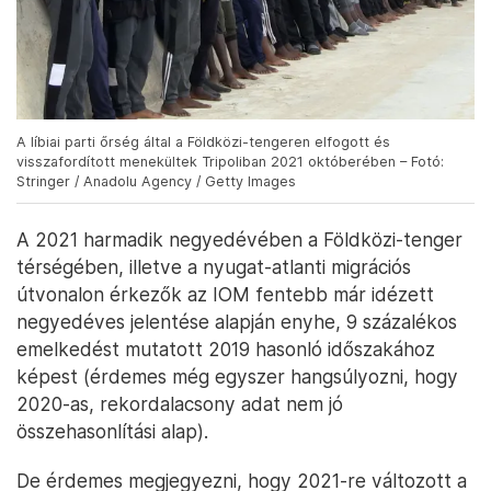
A líbiai parti őrség által a Földközi-tengeren elfogott és
visszafordított menekültek Tripoliban 2021 októberében – Fotó:
Stringer / Anadolu Agency / Getty Images
A 2021 harmadik negyedévében a Földközi-tenger
térségében, illetve a nyugat-atlanti migrációs
útvonalon érkezők az IOM fentebb már idézett
negyedéves jelentése alapján enyhe, 9 százalékos
emelkedést mutatott 2019 hasonló időszakához
képest (érdemes még egyszer hangsúlyozni, hogy
2020-as, rekordalacsony adat nem jó
összehasonlítási alap).
De érdemes megjegyezni, hogy 2021-re változott a