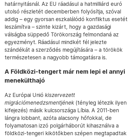
határnyitásnál. Az EU ráadásul a hatmilliárd euró
utolsó részletét decemberben folyósítja, szóval
addig – egy gyorsan eszkalálódó konfliktus esetét
leszámítva – szinte kizárt, hogy a gazdasági
válságba süppedő Törökország felmondaná az
egyezményt. Ráadásul mindkét fél jelezte
szándékát a szerződés megújítására – a törökök
természetesen a nagyobb támogatásra is.
A Földközi-tengert már nem lepi el annyi
menekülthajó
Az Európai Unió
kiszervezett
migrációmenedzsmentjének
(tényleg létezik ilyen
kifejezés) másik kulcsországa Líbia. A 2011-ben
lángra lobbant, azóta alacsony hőfokkal, de
folyamatosan izzó polgárháborút kihasználva a
földközi-tengeri kikötőkben szépen megtapadtak