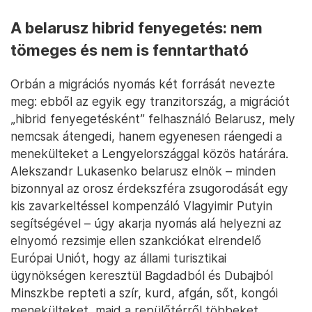
A belarusz hibrid fenyegetés: nem
tömeges és nem is fenntartható
Orbán a migrációs nyomás két forrását nevezte
meg: ebből az egyik egy tranzitország, a migrációt
„hibrid fenyegetésként” felhasználó Belarusz, mely
nemcsak átengedi, hanem egyenesen ráengedi a
menekülteket a Lengyelországgal közös határára.
Alekszandr Lukasenko belarusz elnök – minden
bizonnyal az orosz érdekszféra zsugorodását egy
kis zavarkeltéssel kompenzáló Vlagyimir Putyin
segítségével – úgy akarja nyomás alá helyezni az
elnyomó rezsimje ellen szankciókat elrendelő
Európai Uniót, hogy az állami turisztikai
ügynökségen keresztül Bagdadból és Dubajból
Minszkbe repteti a szír, kurd, afgán, sőt, kongói
menekülteket, majd a repülőtérről többeket