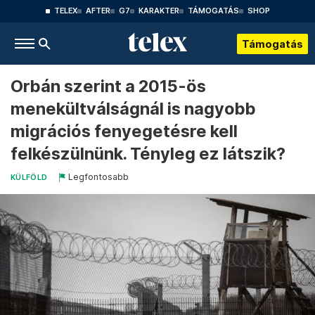
TELEX
AFTER
G7
KARAKTER
TÁMOGATÁS
SHOP
Támogatás
Orbán szerint a 2015-ös
menekültválságnál is nagyobb
migrációs fenyegetésre kell
felkészülnünk. Tényleg ez látszik?
Legfontosabb
KÜLFÖLD