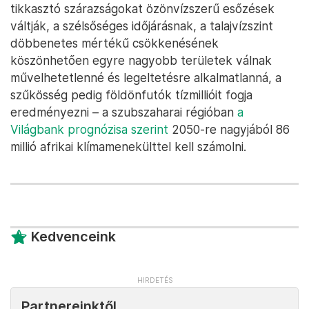
tikkasztó szárazságokat özönvízszerű esőzések
váltják, a szélsőséges időjárásnak, a talajvízszint
döbbenetes mértékű csökkenésének
köszönhetően egyre nagyobb területek válnak
művelhetetlenné és legeltetésre alkalmatlanná, a
szűkösség pedig földönfutók tízmillióit fogja
eredményezni – a szubszaharai régióban
a
Világbank prognózisa szerint
2050-re nagyjából 86
millió afrikai klímamenekülttel kell számolni.
Kedvenceink
Partnereinktől