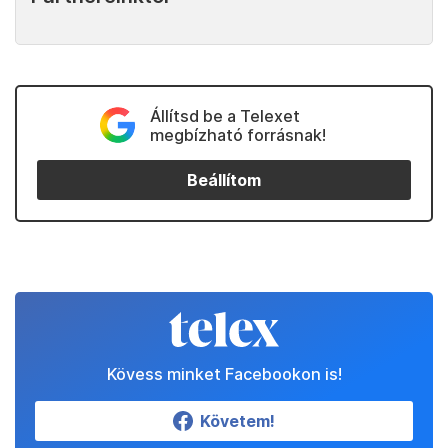
Állítsd be a Telexet
megbízható forrásnak!
Beállítom
Kövess minket Facebookon is!
Követem!