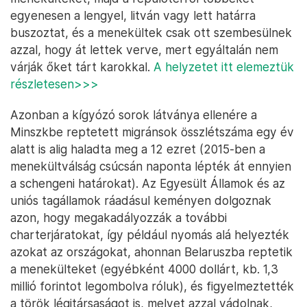
egyenesen a lengyel, litván vagy lett határra
buszoztat, és a menekültek csak ott szembesülnek
azzal, hogy át lettek verve, mert egyáltalán nem
várják őket tárt karokkal.
A helyzetet itt elemeztük
részletesen>>>
Azonban a kígyózó sorok látványa ellenére a
Minszkbe reptetett migránsok összlétszáma egy év
alatt is alig haladta meg a 12 ezret (2015-ben a
menekültválság csúcsán naponta lépték át ennyien
a schengeni határokat). Az Egyesült Államok és az
uniós tagállamok ráadásul keményen dolgoznak
azon, hogy megakadályozzák a további
charterjáratokat, így például nyomás alá helyezték
azokat az országokat, ahonnan Belaruszba reptetik
a menekülteket (egyébként 4000 dollárt, kb. 1,3
millió forintot legombolva róluk), és figyelmeztették
a török légitársaságot is, melyet azzal vádolnak,