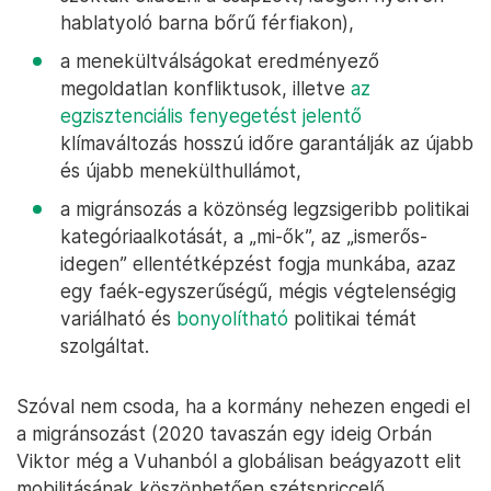
hablatyoló barna bőrű férfiakon),
a menekültválságokat eredményező
megoldatlan konfliktusok, illetve
az
egzisztenciális fenyegetést jelentő
klímaváltozás hosszú időre garantálják az újabb
és újabb menekülthullámot,
a migránsozás a közönség legzsigeribb politikai
kategóriaalkotását, a „mi-ők”, az „ismerős-
idegen” ellentétképzést fogja munkába, azaz
egy faék-egyszerűségű, mégis végtelenségig
variálható és
bonyolítható
politikai témát
szolgáltat.
Szóval nem csoda, ha a kormány nehezen engedi el
a migránsozást (2020 tavaszán egy ideig Orbán
Viktor még a Vuhanból a globálisan beágyazott elit
mobilitásának köszönhetően szétspriccelő