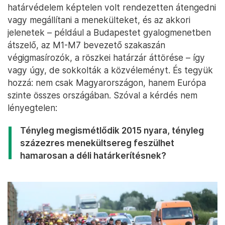
határvédelem képtelen volt rendezetten átengedni
vagy megállítani a menekülteket, és az akkori
jelenetek – például a Budapestet gyalogmenetben
átszelő, az M1-M7 bevezető szakaszán
végigmasírozók, a röszkei határzár áttörése – így
vagy úgy, de sokkolták a közvéleményt. És tegyük
hozzá: nem csak Magyarországon, hanem Európa
szinte összes országában. Szóval a kérdés nem
lényegtelen:
Tényleg megismétlődik 2015 nyara, tényleg
százezres menekültsereg feszülhet
hamarosan a déli határkerítésnek?