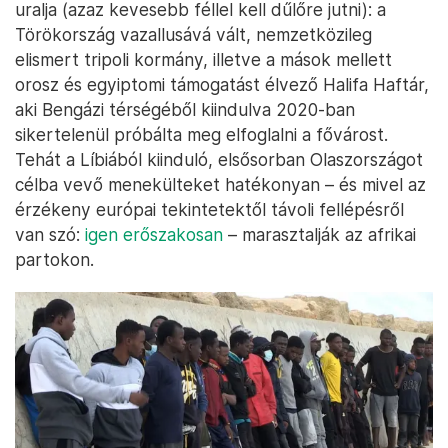
uralja (azaz kevesebb féllel kell dűlőre jutni): a
Törökország vazallusává vált, nemzetközileg
elismert tripoli kormány, illetve a mások mellett
orosz és egyiptomi támogatást élvező Halifa Haftár,
aki Bengázi térségéből kiindulva 2020-ban
sikertelenül próbálta meg elfoglalni a fővárost.
Tehát a Líbiából kiinduló, elsősorban Olaszországot
célba vevő menekülteket hatékonyan – és mivel az
érzékeny európai tekintetektől távoli fellépésről
van szó:
igen erőszakosan
– marasztalják az afrikai
partokon.