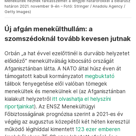
Menekültek néznek farkasszemet a lengyel határőrökkel a belarusz
határon 2021. november 9-én – Fotó: Stringer / Anadolu Agency /
Getty Images)
Új afgán menekülthullám: a
szomszédoknál tovább kevesen jutnak
Orbán „a hat évvel ezelőttinél is durvább helyzetet
előidéző” menekültválság kibocsátó országát
Afganisztánban látta. A NATO által húsz éven át
támogatott kabuli kormányzatot
megbuktató
tálibok fenyegetése elől valóban tömegek
menekültek és menekülnek el (az Afganisztánban
kialakult helyzetről
itt olvashatja el helyszíni
riportjainkat
). Az ENSZ Menekültügyi
Főbiztosságának prognózisa szerint a 2021-es év
végéig az augusztus közepétől két héten keresztül
működő légihíddal kimentett
123 ezer emberen