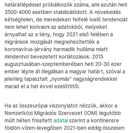
határátlépéssel próbálkozók száma, ami azután heti
3500-4000 esetben stabilizálódott. A növekedés
kétségtelen, de meredeken felfelé ívelő tendenciát
nem lehet kiolvasni az adatokból, melyeket
árnyalhat az a tény, hogy 2021 első felében a
migránsok mozgását megnehezítették a
koronavírus-járvány harmadik hulláma miatt
mindenhol bevezetett korlátozások. 2015
augusztusában-szeptemberében heti 20-30 ezer
ember lépte át illegálisan a magyar határt, szóval a
jelenleg tapasztalt „nyomás” nagyságrendekkel
marad el a hat évvel ezelőttitől.
Ha az összeurópai viszonylatot nézzük, akkor a
Nemzetközi Migrációs Szervezet (IOM) legutóbb
múlt héten frissített
adatai
szerint a kontinensre
földön-vízen-levegőben 2021-ben eddig összesen