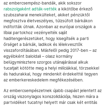
az embercsempész-bandák, akik sokszor
rabszolgaként adták-vették
a kikötőbe érkező
szubszaharai menekülteket, akiket pénzüktől
megfosztva életveszélyes, túlzsúfolt bárkákon
indították útnak. Azonban az európai országok a
líbiai partokhoz vezényelték saját
haditengerészetüket, hogy kisegítsék a parti
őrséget a bárkák, ladikok és lélekvesztők
visszafordításában. Másfelől pedig 2017-ben – az
egyébként baloldali – olasz kormány
belügyminisztere szorgos utánajárással alkuk
tucatjait kötötte meg a helyi milíciákkal, törzsekkel
és hadurakkal, hogy mindenkit érdekeltté tegyen
az emberkereskedelem megfékezésében.
Az embercsempészetnek újabb csapást jelentett az
ország viszonylagos konszolidációja, hiszen mára a
partvidéket tucatnyi helyett már csak két entitás