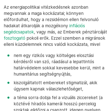
Az energiapolitikai vitézkedésnek azonban
megvannak a maga kockázatai; könnyen
előfordulhat, hogy a rezsidémon ellen felvonuló
hadakat átkarolják a mozgékony
inflációs
segédcsapatok
, vagy más, az Emberek pénztárcáját
fosztogató
pokoli erők. Ezzel szemben a migránsok
elleni küzdelemnek nincs valódi kockázata, mivel
nem egy rizikós vagy költséges elosztási
kérdésről van szó, ráadásul a lepattintós
határvédelem sokkal kevesebbe kerül, mint a
humanitárius segítségnyújtás,
kiszolgáltatott embereket stigmatizál, akik
úgysem kapnak válaszlehetőséget,
a téma sorra dobja fel a vizuális ziccereket (a
köztévé híradós kamerái hosszú percekig
szoktak elidőzni a csapzott, idegen nyelven