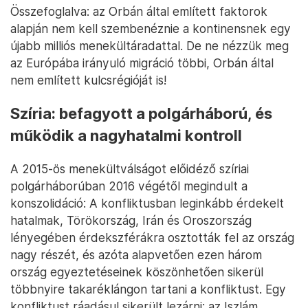
Összefoglalva: az Orbán által említett faktorok
alapján nem kell szembenéznie a kontinensnek egy
újabb milliós menekültáradattal. De ne nézzük meg
az Európába irányuló migráció többi, Orbán által
nem említett kulcsrégióját is!
Szíria: befagyott a polgárháború, és
működik a nagyhatalmi kontroll
A 2015-ös menekültválságot előidéző szíriai
polgárháborúban 2016 végétől megindult a
konszolidáció: A konfliktusban leginkább érdekelt
hatalmak, Törökország, Irán és Oroszország
lényegében érdekszférákra osztották fel az ország
nagy részét, és azóta alapvetően ezen három
ország egyeztetéseinek köszönhetően sikerül
többnyire takaréklángon tartani a konfliktust. Egy
konfliktust ráadásul sikerült lezárni: az Iszlám