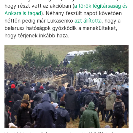
hogy részt vett az akcióban (
a török légitársaság és
Ankara is tagad
). Néhány feszült napot követően
hétfőn pedig már Lukasenko
azt állította
, hogy a
belarusz hatóságok győzködik a menekülteket,
hogy térjenek inkább haza.