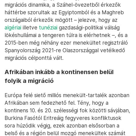
migrációs dinamika, a Száhel-övezetből érkezők
háttérbe szorultak az Egyiptomból és a Maghreb
országaiból érkezők mögött – jelezve, hogy az
algériai
illetve
tunéziai
gazdasági-politikai válság
lökéshullámai a tengeren túlra is elérhetnek –, és a
2015-ben még néhány ezer menekültet regisztráló
Spanyolország 2021-re Olaszországgal vetélkedő
migrációs célponttá vált.
Afrikában inkább a kontinensen belül
folyik a migráció
Európa felé siető milliós menekült-tartalék azonban
Afrikában sem fedezhető fel. Tény, hogy a
kontinens 10. és 20. szélességi fok közötti sávjában,
Burkina Fasótól Eritreáig fegyveres konfliktusok
sora húzódik végig, ezek azonban elsősorban a
belső és a régión belül mozgó menekültek számát