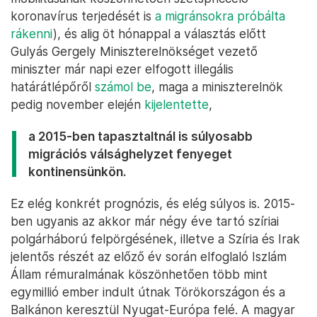
koronavírus terjedését is
a migránsokra próbálta
rákenni
), és alig öt hónappal a választás előtt
Gulyás Gergely Miniszterelnökséget vezető
miniszter már napi ezer elfogott illegális
határátlépőről
számol be
, maga a miniszterelnök
pedig november elején
kijelentette
,
a 2015-ben tapasztaltnál is súlyosabb
migrációs válsághelyzet fenyeget
kontinensünkön.
Ez elég konkrét prognózis, és elég súlyos is. 2015-
ben ugyanis az akkor már négy éve tartó szíriai
polgárháború felpörgésének, illetve a Szíria és Irak
jelentős részét az előző év során elfoglaló Iszlám
Állam rémuralmának köszönhetően több mint
egymillió ember indult útnak Törökországon és a
Balkánon keresztül Nyugat-Európa felé. A magyar