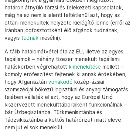
határon átnyúló törzsi és felekezeti kapcsolatok,
még ha ez nem is jelenti feltétlenül azt, hogy az
ottani menekültek helyzete kielégítő lenne (erről az
Iránban jogfosztottként élő afgánok tudnának,
vagyis
tudnak
mesélni).
A tálib hatalomátvétel óta az EU, illetve az egyes
tagállamok – néhány tízezer menekült tagállami
hatáskörben végrehajtott
kimenekítése
mellett –
komoly erőfeszítést fejtenek ki annak érdekében,
hogy Afganisztán
vonakodó
közép-ázsiai
szomszédjai bőkezű logisztikai és anyagi támogatás
fejében vállalják el azt, hogy az Európai Unió
kiszervezett menekülttáboraiként funkcionálnak –
bár Üzbegisztánba, Türkmenisztánba és
Tádzsikisztánba a kettős határőrizet miatt eleve
nem jut el sok menekült.