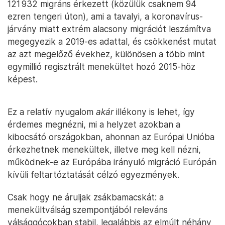
121 932 migráns érkezett (közülük csaknem 94
ezren tengeri úton), ami a tavalyi, a koronavírus-
járvány miatt extrém alacsony migrációt leszámítva
megegyezik a 2019-es adattal, és csökkenést mutat
az azt megelőző évekhez, különösen a több mint
egymillió regisztrált menekültet hozó 2015-höz
képest.
Ez a relatív nyugalom
akár
illékony is lehet, így
érdemes megnézni, mi a helyzet azokban a
kibocsátó országokban, ahonnan az Európai Unióba
érkezhetnek menekültek, illetve meg kell nézni,
működnek-e az Európába irányuló migráció Európán
kívüli feltartóztatását célzó egyezmények.
Csak hogy ne áruljak zsákbamacskát: a
menekültválság szempontjából releváns
válsággócokban stabil, legalábbis az elmúlt néhány