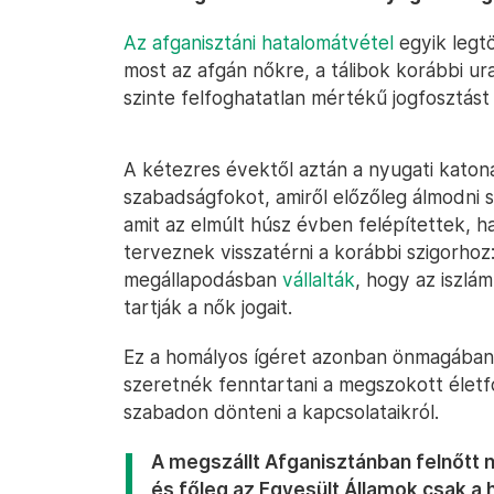
Az afganisztáni hatalomátvétel
egyik legtö
most az afgán nőkre, a tálibok korábbi ur
szinte felfoghatatlan mértékű jogfosztást k
A kétezres évektől aztán a nyugati katonai
szabadságfokot, amiről előzőleg álmodni 
amit az elmúlt húsz évben felépítettek, h
terveznek visszatérni a korábbi szigorhoz:
megállapodásban
vállalták
, hogy az iszlá
tartják a nők jogait.
Ez a homályos ígéret azonban önmagában 
szeretnék fenntartani a megszokott életfor
szabadon dönteni a kapcsolataikról.
A megszállt Afganisztánban felnőtt 
és főleg az Egyesült Államok csak a 