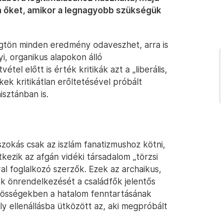
ta őket, amikor a legnagyobb szükségük
ögtön minden eredmény odaveszhet, arra is
i, organikus alapokon álló
tel előtt is érték kritikák azt a „liberális,
ek kritikátlan erőltetésével próbált
sztánban is.
zokás csak az iszlám fanatizmushoz kötni,
kezik az afgán vidéki társadalom „törzsi
l foglalkozó szerzők. Ezek az archaikus,
ők önrendelkezését a családfők jelentős
özösségekben a hatalom fenntartásának
ly ellenállásba ütközött az, aki megpróbált