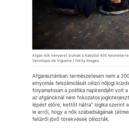
Afgán nők kenyeret árulnak a Kabultól 400 kilométe
Veronique de Viguerie / Getty Images
Afganisztánban természetesen nem a 2001
elnyomás felszámolását célzó nőjogi küzd
folyamatosan a politika napirendjén volt 
az afgánoknál nem fokozatos jogkiterjesz
lépést előre, kettőt hátra” logika szerint 
le arról, hogy a nők szabadságának (átmene
felülről jövő törekvések célozták.