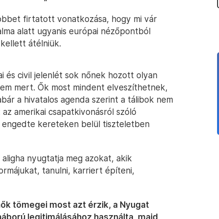
bbet firtatott vonatkozása, hogy mi vár
alma alatt ugyanis európai nézőpontból
ellett átélniük.
 és civil jelenlét sok nőnek hozott olyan
sem mert. Ők most mindent elveszíthetnek,
abár a hivatalos agenda szerint a tálibok nem
 az amerikai csapatkivonásról szóló
m engedte kereteken belül tiszteletben
aligha nyugtatja meg azokat, akik
májukat, tanulni, karriert építeni,
nők tömegei most azt érzik, a Nyugat
háború legitimálásához használta, majd