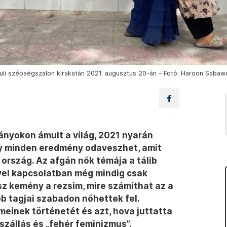
abuli szépségszalon kirakatán 2021. augusztus 20-án – Fotó: Haroon Saba
ányokon ámult a világ, 2021 nyarán
gy minden eredmény odaveszhet, amit
z ország. Az afgán nők témája a tálib
ivel kapcsolatban még mindig csak
sz kemény a rezsim, mire számíthat az a
b tagjai szabadon nőhettek fel.
einek történetét és azt, hova juttatta
szállás és „fehér feminizmus”.