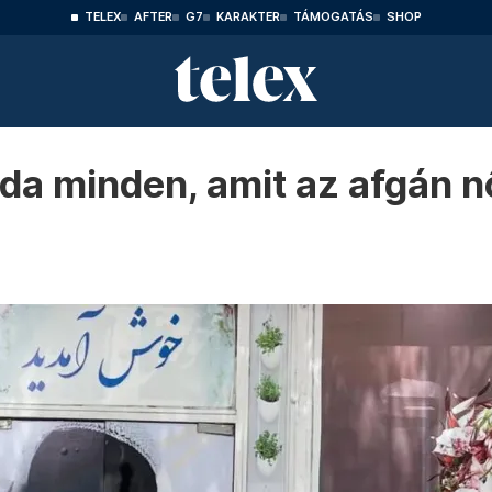
TELEX
AFTER
G7
KARAKTER
TÁMOGATÁS
SHOP
da minden, amit az afgán nő