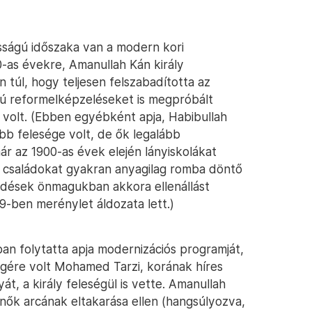
sságú időszaka van a modern kori
0-as évekre, Amanullah Kán király
 túl, hogy teljesen felszabadította az
sú reformelképzeléseket is megpróbált
 volt. (Ebben egyébként apja, Habibullah
bb felesége volt, de ők legalább
r az 1900-as évek elején lányiskolákat
 a családokat gyakran anyagilag romba döntő
dések önmagukban akkora ellenállást
19-ben merénylet áldozata lett.)
sban folytatta apja modernizációs programját,
ségére volt Mohamed Tarzi, korának híres
yát, a király feleségül is vette. Amanullah
nők arcának eltakarása ellen (hangsúlyozva,