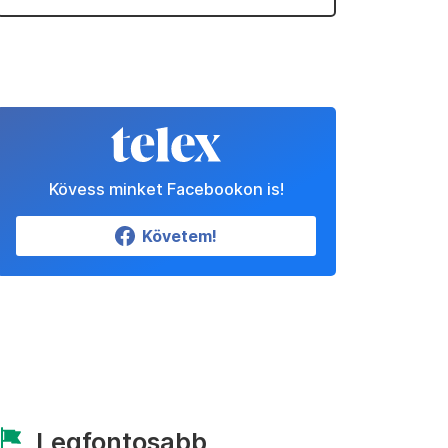
Kövess minket Facebookon is!
Követem!
Legfontosabb