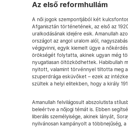
Az első reformhullám
A női jogok szempontjából két kulcsfonto
Afganisztán történetének, az első az 192
uralkodásának idejére esik. Amanullah azon
országot az angol uralom alól, nagyszabá
végigvinni, egyik kiemelt ügye a nőkérdés
örökségét folytatta, akinek ugyan még tö
nyugatiasan öltözködhettek. Habibullah má
nyitott, valamint törvénnyel tiltotta meg
szuperdrága esküvőket – ezek az intézke
szültek a helyi elitekben, hogy a király 19
Amanullah felvilágosult abszolutista stílu
beleértve a nőjogi témát is. Ebben segít
liberális személyisége, akinek lányát, Sora
nyilvánosan kampányolt a többnejűség, a 