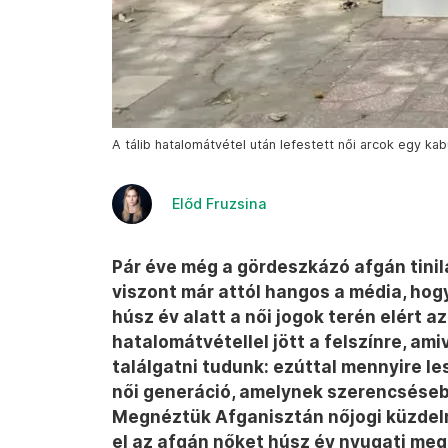
A tálib hatalomátvétel után lefestett női arcok egy k
Előd Fruzsina
Pár éve még a gördeszkázó afgán tinil
viszont már attól hangos a média, ho
húsz év alatt a női jogok terén elért a
hatalomátvétellel jött a felszínre, am
találgatni tudunk: ezúttal mennyire le
női generáció, amelynek szerencséseb
Megnéztük Afganisztán nőjogi küzdelm
el az afgán nőket húsz év nyugati meg