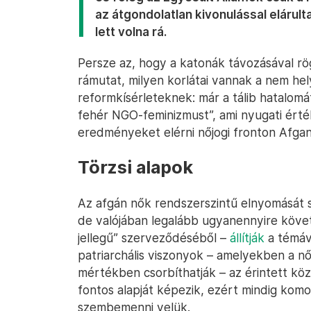
az átgondolatlan kivonulással elárul
lett volna rá.
Persze az, hogy a katonák távozásával r
rámutat, milyen korlátai vannak a nem hely
reformkísérleteknek: már a tálib hatalomátvé
fehér NGO-feminizmust”, ami nyugati érték
eredményeket elérni nőjogi fronton Afgani
Törzsi alapok
Az afgán nők rendszerszintű elnyomását s
de valójában legalább ugyanennyire követ
jellegű” szerveződéséből –
állítják
a témáva
patriarchális viszonyok – amelyekben a n
mértékben csorbíthatják – az érintett k
fontos alapját képezik, ezért mindig komo
szembemenni velük.