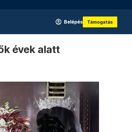
Belépés
Támogatás
k évek alatt