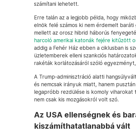
számítani lehetett.
Erre talán az a legjobb példa, hogy miköz
elnök felé számos ki nem érdemelt baráti 
mellett az orosz hibrid háborús fenyeget
harcoló amerikai katonák fejére kitűzött o
addig a Fehér Ház ebben a ciklusban is s
üzletemberek elleni szankciós határozato
rakéták korlátozásáról szóló egyezményt, 
A Trump-adminisztráció alatti hangsúlyvá
és nemcsak irányuk miatt, hanem pusztán 
legapróbb rezdülése is komoly viharokat 
nem csak kis mozgásokról volt szó.
Az USA ellenségnek és bar
kiszámíthatatlanabbá vált