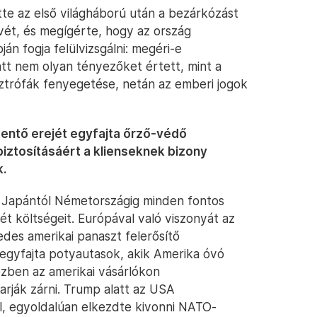
tte az első világháború után a bezárkózást
elvét, és megígérte, hogy az ország
án fogja felülvizsgálni: megéri-e
tt nem olyan tényezőket értett, mint a
sztrófák fenyegetése, netán az emberi jogok
ttentő erejét egyfajta őrző-védő
biztosításáért a klienseknek bizony
k.
ki Japántól Németországig minden fontos
ét költségeit. Európával való viszonyát az
des amerikai panaszt felerősítő
egyfajta potyautasok, akik Amerika óvó
özben az amerikai vásárlókon
arják zárni. Trump alatt az USA
, egyoldalúan elkezdte kivonni NATO-