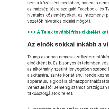
nem a közösségi médiában, hanem a nemze
az imázsépítésre szolgáló Facebook- és T
hivatalos közleményeket, az intézményi pr
vezetők hivatalos oldalai mögött.
>>> A Telex további friss cikkeiért ka
Az elnök sokkal inkább a vi
Trump azonban nemcsak stílusteremtőként
elnökként is. Ez bizonyos értelemben vév
az alkotmány szerint lényegében szabad k
alakítására, szinte korlátlanul rendelkezn
apparátus, a globális támaszponthálózatt
Venezuelától Jemenig számos országban k
titkosszolgálatok felett.