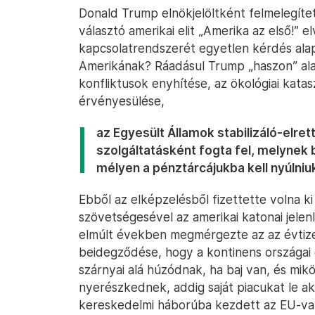
Donald Trump elnökjelöltként felmelegíte
választó amerikai elit „Amerika az első!” 
kapcsolatrendszerét egyetlen kérdés alapj
Amerikának? Ráadásul Trump „haszon” ala
konfliktusok enyhítése, az ökológiai kata
érvényesülése,
az Egyesült Államok stabilizáló-elre
szolgáltatásként fogta fel, melynek 
mélyen a pénztárcájukba kell nyúlniu
Ebből az elképzelésből fizettette volna 
szövetségesével az amerikai katonai jelenl
elmúlt években megmérgezte az az évtize
beidegződése, hogy a kontinens országai 
szárnyai alá húzódnak, ha baj van, és mik
nyerészkednek, addig saját piacukat le ak
kereskedelmi háborúba kezdett az EU-val