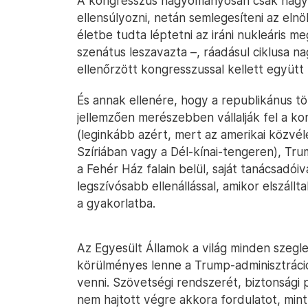
A kongresszus hagyományosan csak nagyob
ellensúlyozni, netán semlegesíteni az eln
életbe tudta léptetni az iráni nukleáris 
szenátus leszavazta –, ráadásul ciklusa na
ellenőrzött kongresszussal kellett együtt
És annak ellenére, hogy a republikánus t
jellemzően merészebben vállalják fel a kon
(leginkább azért, mert az amerikai közvél
Szíriában vagy a Dél-kínai-tengeren), T
a Fehér Ház falain belül, saját tanácsadó
legszívósabb ellenállással, amikor elszállta
a gyakorlatba.
Az Egyesült Államok a világ minden szegle
körülményes lenne a Trump-adminisztráció
venni. Szövetségi rendszerét, biztonsági pr
nem hajtott végre akkora fordulatot, min