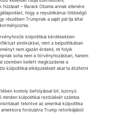
b késéssel tudja szentesíteni,
ök húzásait – Barack Obama annak ellenére
megállapodást, hogy a republikánus többségű
gy részében Trumpnak a saját pártja által
 kormányoznia.
örvényhozók külpolitikai kérdésekben
fliktust elnökükkel, mint a belpolitikában
eményt nem igazán érdekli, mi folyik
rumpnak soha nem a törvényhozásban, hanem
ival szemben kellett megküzdenie a
bb külpolitikai elképzeléseit akarta átültetni
tében komoly befolyással bír, iszonyú
 minden külpolitikai rezdülését számba
ioritásait tekintve az amerikai külpolitika
t amekkora fordulatra Trump retorikájából