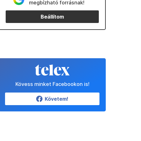
megbízható forrásnak!
Beállítom
Kövess minket Facebookon is!
Követem!