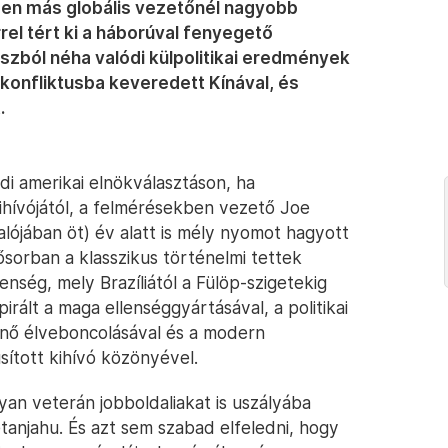
inden más globális vezetőnél nagyobb
rrel tért ki a háborúval fenyegető
áoszból néha valódi külpolitikai eredmények
konfliktusba keveredett Kínával, és
.
i amerikai elnökválasztáson, ha
ihívójától, a felmérésekben vezető Joe
alójában öt) év alatt is mély nyomot hagyott
ősorban a klasszikus történelmi tettek
nség, mely Brazíliától a Fülöp-szigetekig
irált a maga ellenséggyártásával, a politikai
nő élveboncolásával és a modern
ított kihívó közönyével.
an veterán jobboldaliakat is uszályába
tanjahu. És azt sem szabad elfeledni, hogy