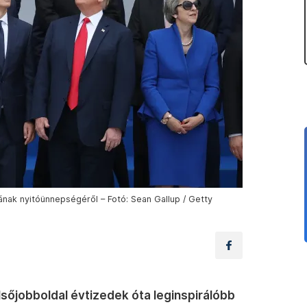
nak nyitóünnepségéről – Fotó: Sean Gallup / Getty
őjobboldal évtizedek óta leginspirálóbb