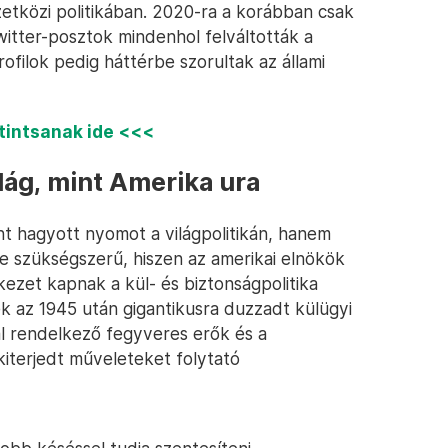
tközi politikában. 2020-ra a korábban csak
witter-posztok mindenhol felváltották a
ofilok pedig háttérbe szorultak az állami
ttintsanak ide <<<
lág, mint Amerika ura
 hagyott nyomot a világpolitikán, hanem
e szükségszerű, hiszen az amerikai elnökök
ezet kapnak a kül- és biztonságpolitika
ek az 1945 után gigantikusra duzzadt külügyi
al rendelkező fegyveres erők és a
iterjedt műveleteket folytató