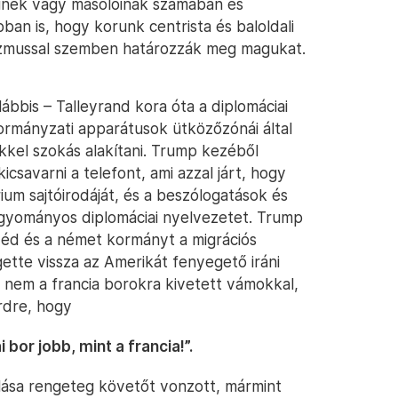
inek vagy másolóinak számában és
an is, hogy korunk centrista és baloldali
ulizmussal szemben határozzák meg magukat.
ábbis – Talleyrand kora óta a diplomáciai
ormányzati apparátusok ütközőzónái által
kel szokás alakítani. Trump kezéből
csavarni a telefont, ami azzal járt, hogy
rium sajtóirodáját, és a beszólogatások és
agyományos diplomáciai nyelvezetet. Trump
véd és a német kormányt a migrációs
gette vissza az Amerikát fenyegető iráni
nem a francia borokra kivetett vámokkal,
rdre, hogy
bor jobb, mint a francia!”.
ása rengeteg követőt vonzott, mármint