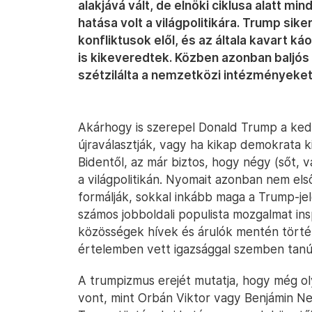
alakjává vált, de elnöki ciklusa alatt m
hatása volt a világpolitikára. Trump sike
konfliktusok elől, és az általa kavart k
is kikeveredtek. Közben azonban baljós 
szétzilálta a nemzetközi intézményeket
Akárhogy is szerepel Donald Trump a kedd
újraválasztják, vagy ha kikap demokrata k
Bidentől, az már biztos, hogy négy (sőt, v
a világpolitikán. Nyomait azonban nem els
formálják, sokkal inkább maga a Trump-jele
számos jobboldali populista mozgalmat insp
közösségek hívek és árulók mentén törté
értelemben vett igazsággal szemben tanús
A trumpizmus erejét mutatja, hogy még oly
vont, mint Orbán Viktor vagy Benjámin Ne