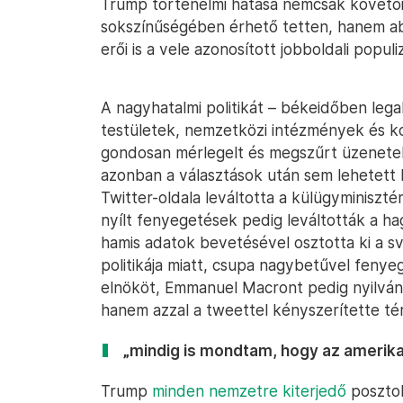
Trump történelmi hatása nemcsak követő
sokszínűségében érhető tetten, hanem abb
erői is a vele azonosított jobboldali pop
A nagyhatalmi politikát – békeidőben legal
testületek, nemzetközi intézmények és k
gondosan mérlegelt és megszűrt üzenetek
azonban a választások után sem lehetett ki
Twitter-oldala leváltotta a külügyminiszté
nyílt fenyegetések pedig leváltották a h
hamis adatok bevetésével osztotta ki a s
politikája miatt, csupa nagybetűvel fenye
elnököt, Emmanuel Macront pedig nyilván 
hanem azzal a tweettel kényszerítette té
„mindig is mondtam, hogy az amerikai 
Trump
minden nemzetre kiterjedő
posztol