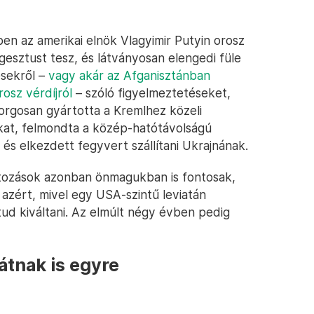
ben az amerikai elnök Vlagyimir Putyin orosz
gesztust tesz, és látványosan elengedi füle
ésekről –
vagy akár az Afganisztánban
rosz vérdíjról
– szóló figyelmeztetéseket,
zorgosan gyártotta a Kremlhez közeli
kat, felmondta a közép-hatótávolságú
és elkezdett fegyvert szállítani Ukrajnának.
ltozások azonban önmagukban is fontosak,
azért, mivel egy USA-szintű leviatán
tud kiváltani. Az elmúlt négy évben pedig
átnak is egyre