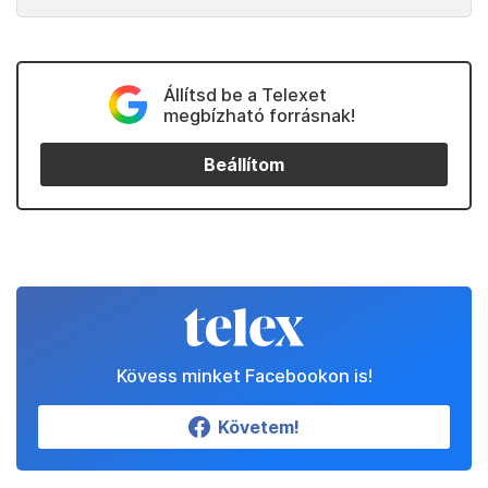
Állítsd be a Telexet
megbízható forrásnak!
Beállítom
Kövess minket Facebookon is!
Követem!