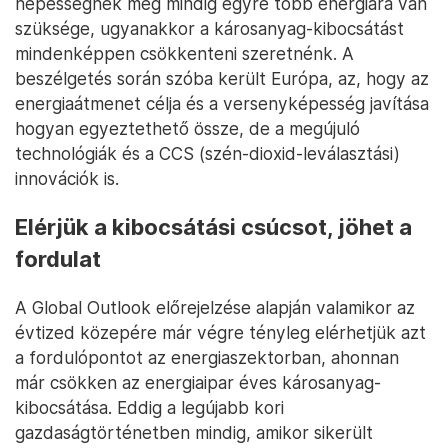
népességnek még mindig egyre több energiára van
szüksége, ugyanakkor a károsanyag-kibocsátást
mindenképpen csökkenteni szeretnénk. A
beszélgetés során szóba került Európa, az, hogy az
energiaátmenet célja és a versenyképesség javítása
hogyan egyeztethető össze, de a megújuló
technológiák és a CCS (szén-dioxid-leválasztási)
innovációk is.
Elérjük a kibocsátási csúcsot, jöhet a
fordulat
A Global Outlook előrejelzése alapján valamikor az
évtized közepére már végre tényleg elérhetjük azt
a fordulópontot az energiaszektorban, ahonnan
már csökken az energiaipar éves károsanyag-
kibocsátása. Eddig a legújabb kori
gazdaságtörténetben mindig, amikor sikerült