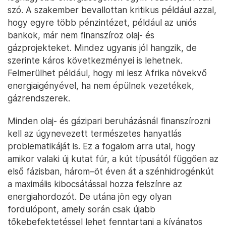
szó. A szakember bevallottan kritikus például azzal,
hogy egyre több pénzintézet, például az uniós
bankok, már nem finanszíroz olaj- és
gázprojekteket. Mindez ugyanis jól hangzik, de
szerinte káros következményei is lehetnek.
Felmerülhet például, hogy mi lesz Afrika növekvő
energiaigényével, ha nem épülnek vezetékek,
gázrendszerek.
Minden olaj- és gázipari beruházásnál finanszírozni
kell az úgynevezett természetes hanyatlás
problematikáját is. Ez a fogalom arra utal, hogy
amikor valaki új kutat fúr, a kút típusától függően az
első fázisban, három–öt éven át a szénhidrogénkút
a maximális kibocsátással hozza felszínre az
energiahordozót. De utána jön egy olyan
fordulópont, amely során csak újabb
tőkebefektetéssel lehet fenntartani a kívánatos