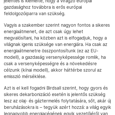
jelentés is kiemelte, hogy a virágzó európai
gazdasághoz továbbra is erős európai
feldolgozóiparra van szükség.
Vagyis a szakember szerint nagyon fontos a sikeres
energiaátmenet, de azt csak úgy lehet
megvalósítani, ha közben azt is elfogadjuk, hogy a
világnak igenis szüksége van energiára. Ha csak az
energiaátmenetre összpontosítunk (ez az EU-
modell), a gazdaság versenyképessége romlik, ha
csak a versenyképességre és a növekedésre
célzunk (kínai modell), akkor háttérbe szorul az
emisszió mérséklése.
Azt is el kell fogadni Birdsall szerint, hogy gyors és
sikeres dekarbonizáció esetén is jelentős szükség
lesz az olaj- és gáztermelés folytatására, sőt, akár új
beruházásokra is – tegyük azért hozzá: a világ egyik
legnagyobb energiacégének egyik vezetőjéről van