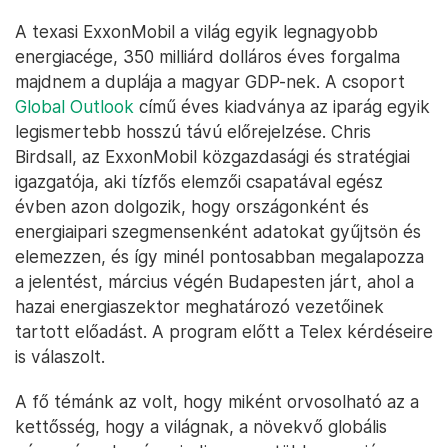
A texasi ExxonMobil a világ egyik legnagyobb
energiacége, 350 milliárd dolláros éves forgalma
majdnem a duplája a magyar GDP-nek. A csoport
Global Outlook
című éves kiadványa az iparág egyik
legismertebb hosszú távú előrejelzése. Chris
Birdsall, az ExxonMobil közgazdasági és stratégiai
igazgatója, aki tízfős elemzői csapatával egész
évben azon dolgozik, hogy országonként és
energiaipari szegmensenként adatokat gyűjtsön és
elemezzen, és így minél pontosabban megalapozza
a jelentést, március végén Budapesten járt, ahol a
hazai energiaszektor meghatározó vezetőinek
tartott előadást. A program előtt a Telex kérdéseire
is válaszolt.
A fő témánk az volt, hogy miként orvosolható az a
kettősség, hogy a világnak, a növekvő globális