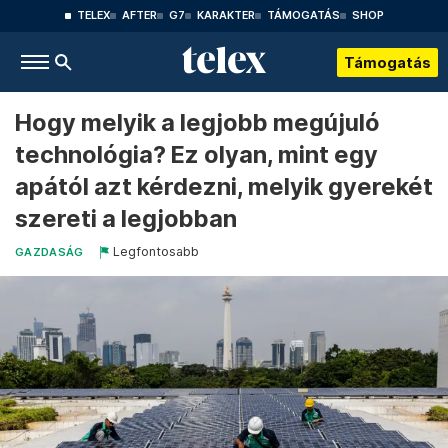
TELEX
AFTER
G7
KARAKTER
TÁMOGATÁS
SHOP
Támogatás
Hogy melyik a legjobb megújuló
technológia? Ez olyan, mint egy
apától azt kérdezni, melyik gyerekét
szereti a legjobban
Legfontosabb
GAZDASÁG