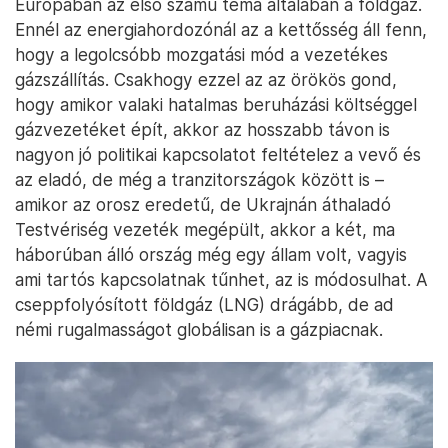
Európában az első számú téma általában a földgáz.
Ennél az energiahordozónál az a kettősség áll fenn,
hogy a legolcsóbb mozgatási mód a vezetékes
gázszállítás. Csakhogy ezzel az az örökös gond,
hogy amikor valaki hatalmas beruházási költséggel
gázvezetéket épít, akkor az hosszabb távon is
nagyon jó politikai kapcsolatot feltételez a vevő és
az eladó, de még a tranzitországok között is –
amikor az orosz eredetű, de Ukrajnán áthaladó
Testvériség vezeték megépült, akkor a két, ma
háborúban álló ország még egy állam volt, vagyis
ami tartós kapcsolatnak tűnhet, az is módosulhat. A
cseppfolyósított földgáz (LNG) drágább, de ad
némi rugalmasságot globálisan is a gázpiacnak.