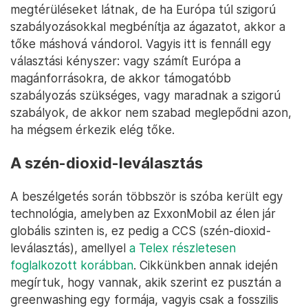
megtérüléseket látnak, de ha Európa túl szigorú
szabályozásokkal megbénítja az ágazatot, akkor a
tőke máshová vándorol. Vagyis itt is fennáll egy
választási kényszer: vagy számít Európa a
magánforrásokra, de akkor támogatóbb
szabályozás szükséges, vagy maradnak a szigorú
szabályok, de akkor nem szabad meglepődni azon,
ha mégsem érkezik elég tőke.
A szén-dioxid-leválasztás
A beszélgetés során többször is szóba került egy
technológia, amelyben az ExxonMobil az élen jár
globális szinten is, ez pedig a CCS (szén-dioxid-
leválasztás), amellyel
a Telex részletesen
foglalkozott korábban
. Cikkünkben annak idején
megírtuk, hogy vannak, akik szerint ez pusztán a
greenwashing egy formája, vagyis csak a fosszilis