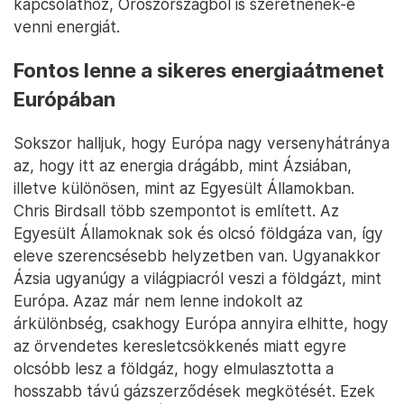
kapcsolathoz, Oroszországból is szeretnének-e
venni energiát.
Fontos lenne a sikeres energiaátmenet
Európában
Sokszor halljuk, hogy Európa nagy versenyhátránya
az, hogy itt az energia drágább, mint Ázsiában,
illetve különösen, mint az Egyesült Államokban.
Chris Birdsall több szempontot is említett. Az
Egyesült Államoknak sok és olcsó földgáza van, így
eleve szerencsésebb helyzetben van. Ugyanakkor
Ázsia ugyanúgy a világpiacról veszi a földgázt, mint
Európa. Azaz már nem lenne indokolt az
árkülönbség, csakhogy Európa annyira elhitte, hogy
az örvendetes keresletcsökkenés miatt egyre
olcsóbb lesz a földgáz, hogy elmulasztotta a
hosszabb távú gázszerződések megkötését. Ezek