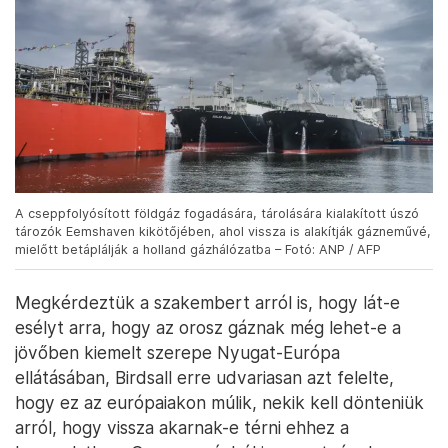
A cseppfolyósított földgáz fogadására, tárolására kialakított úszó
tározók Eemshaven kikötőjében, ahol vissza is alakítják gázneművé,
mielőtt betáplálják a holland gázhálózatba – Fotó: ANP / AFP
Megkérdeztük a szakembert arról is, hogy lát-e
esélyt arra, hogy az orosz gáznak még lehet-e a
jövőben kiemelt szerepe Nyugat-Európa
ellátásában, Birdsall erre udvariasan azt felelte,
hogy ez az európaiakon múlik, nekik kell dönteniük
arról, hogy vissza akarnak-e térni ehhez a