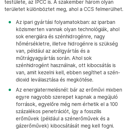
testülete, az IPCC is. A szakember három olyan
területet különböztet meg, ahol a CCS felmerülhet.
Az ipari gyártási folyamatokban: az iparban
közismerten vannak olyan technológiák, ahol
sok energiára és szénhidrogénre, nagy
hőmérsékletre, illetve hidrogénre is szükség
van, például az acélgyártás és a
műtrágyagyártás során. Ahol sok
szénhidrogént használnak, ott kibocsátás is
van, amit kezelni kell, ebben segíthet a szén-
dioxid leválasztása és megkötése.
Az energiatermelésnél: bár az erőművi mixben
egyre nagyobb szerepet kapnak a megújuló
források, egyelőre még nem érhetik el a 100
százalékos penetrációt, így a fosszilis
erőművek (például a szénerőművek és a
gázerőművek) kibocsátását meg kell fogni.