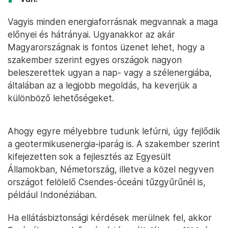
Vagyis minden energiaforrásnak megvannak a maga
előnyei és hátrányai. Ugyanakkor az akár
Magyarországnak is fontos üzenet lehet, hogy a
szakember szerint egyes országok nagyon
beleszerettek ugyan a nap- vagy a szélenergiába,
általában az a legjobb megoldás, ha keverjük a
különböző lehetőségeket.
Ahogy egyre mélyebbre tudunk lefúrni, úgy fejlődik
a geotermikusenergia-iparág is. A szakember szerint
kifejezetten sok a fejlesztés az Egyesült
Államokban, Németország, illetve a közel negyven
országot felölelő Csendes-óceáni tűzgyűrűnél is,
például Indonéziában.
Ha ellátásbiztonsági kérdések merülnek fel, akkor