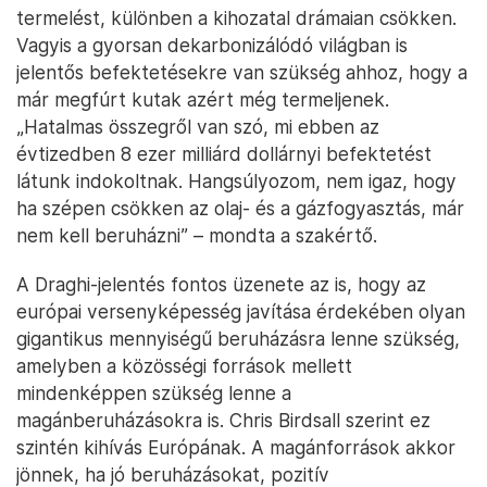
termelést, különben a kihozatal drámaian csökken.
Vagyis a gyorsan dekarbonizálódó világban is
jelentős befektetésekre van szükség ahhoz, hogy a
már megfúrt kutak azért még termeljenek.
„Hatalmas összegről van szó, mi ebben az
évtizedben 8 ezer milliárd dollárnyi befektetést
látunk indokoltnak. Hangsúlyozom, nem igaz, hogy
ha szépen csökken az olaj- és a gázfogyasztás, már
nem kell beruházni” – mondta a szakértő.
A Draghi-jelentés fontos üzenete az is, hogy az
európai versenyképesség javítása érdekében olyan
gigantikus mennyiségű beruházásra lenne szükség,
amelyben a közösségi források mellett
mindenképpen szükség lenne a
magánberuházásokra is. Chris Birdsall szerint ez
szintén kihívás Európának. A magánforrások akkor
jönnek, ha jó beruházásokat, pozitív