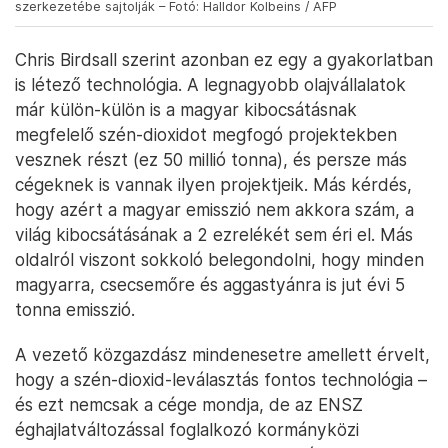
szerkezetébe sajtolják – Fotó: Halldor Kolbeins / AFP
Chris Birdsall szerint azonban ez egy a gyakorlatban
is létező technológia. A legnagyobb olajvállalatok
már külön-külön is a magyar kibocsátásnak
megfelelő szén-dioxidot megfogó projektekben
vesznek részt (ez 50 millió tonna), és persze más
cégeknek is vannak ilyen projektjeik. Más kérdés,
hogy azért a magyar emisszió nem akkora szám, a
világ kibocsátásának a 2 ezrelékét sem éri el. Más
oldalról viszont sokkoló belegondolni, hogy minden
magyarra, csecsemőre és aggastyánra is jut évi 5
tonna emisszió.
A vezető közgazdász mindenesetre amellett érvelt,
hogy a szén-dioxid-leválasztás fontos technológia –
és ezt nemcsak a cége mondja, de az ENSZ
éghajlatváltozással foglalkozó kormányközi