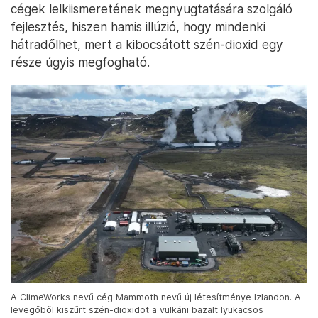
cégek lelkiismeretének megnyugtatására szolgáló
fejlesztés, hiszen hamis illúzió, hogy mindenki
hátradőlhet, mert a kibocsátott szén-dioxid egy
része úgyis megfogható.
A ClimeWorks nevű cég Mammoth nevű új létesítménye Izlandon. A
levegőből kiszűrt szén-dioxidot a vulkáni bazalt lyukacsos