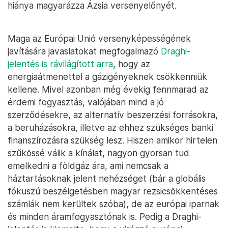
hiánya magyarázza Ázsia versenyelőnyét.
Maga az Európai Unió versenyképességének
javítására javaslatokat megfogalmazó
Draghi-
jelentés is rávilágított arra
, hogy az
energiaátmenettel a gázigényeknek csökkenniük
kellene. Mivel azonban még évekig fennmarad az
érdemi fogyasztás, valójában mind a jó
szerződésekre, az alternatív beszerzési forrásokra,
a beruházásokra, illetve az ehhez szükséges banki
finanszírozásra szükség lesz. Hiszen amikor hirtelen
szűkössé válik a kínálat, nagyon gyorsan tud
emelkedni a földgáz ára, ami nemcsak a
háztartásoknak jelent nehézséget (bár a globális
fókuszú beszélgetésben magyar rezsicsökkentéses
számlák nem kerültek szóba), de az európai iparnak
és minden áramfogyasztónak is. Pedig a Draghi-