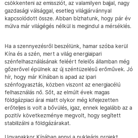
csökkenteni az emissziót, az valamilyen bajjal, nagy
gazdasági válsággal, esetleg világjárvánnyal
kapcsolódott össze. Abban bízhatunk, hogy pár év
múlva már világégés nélkül is megindul a mérséklés.
Ha a szennyezésről beszélünk, hamar szóba kerül
Kína és a szén, mert a világ energiaipari
szénfelhasználásának feléért felelős államban még
gőzerővel épülnek az új széntüzelésű erőművek. Jó
hír, hogy már Kínában is apad az ipari
szénfogyasztás, közben viszont az energiacélú
felhasználás nő. Sőt, az elmúlt évek magas
földgázpiaci árai miatt olykor még kifejezetten
erőteljes is volt a bővülés, igaz, ennek legalább az a
pozitív következménye megvolt, hogy segített
stabilizálni a földgázárakat.
Ugyanakkor Kínában annyi a nukleáris projekt