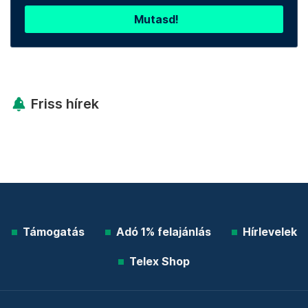
Mutasd!
Friss hírek
Támogatás
Adó 1% felajánlás
Hírlevelek
Telex Shop