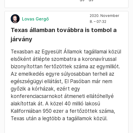
2020. November
Lovas Gergő
8. – 07:32
Texas államban továbbra is tombol a
járvány
Texasban az Egyesült Államok tagállamai közül
elsőként átlépte szombatra a koronavírussal
bizonyítottan fertőzöttek száma az egymilliót.
Az emelkedés egyre súlyosabban terheli az
egészségügyi ellátást, El Pasóban már nem
győzik a kórházak, ezért egy
konferenciacsarnokot átmeneti ellátóhellyé
alakítottak át. A közel 40 millió lakosú
Kaliforniában 950 ezer a fertőzöttek száma,
Texas után a legtöbb a tagállamok közül.