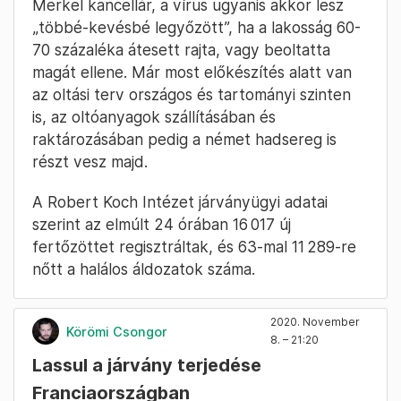
Merkel kancellár, a vírus ugyanis akkor lesz
„többé-kevésbé legyőzött”, ha a lakosság 60-
70 százaléka átesett rajta, vagy beoltatta
magát ellene. Már most előkészítés alatt van
az oltási terv országos és tartományi szinten
is, az oltóanyagok szállításában és
raktározásában pedig a német hadsereg is
részt vesz majd.
A Robert Koch Intézet járványügyi adatai
szerint az elmúlt 24 órában 16 017 új
fertőzöttet regisztráltak, és 63-mal 11 289-re
nőtt a halálos áldozatok száma.
2020. November
Körömi Csongor
8. – 21:20
Lassul a járvány terjedése
Franciaországban