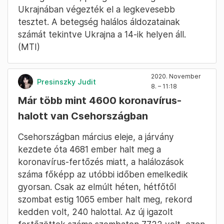
Ukrajnában végezték el a legkevesebb
tesztet. A betegség halálos áldozatainak
számát tekintve Ukrajna a 14-ik helyen áll.
(MTI)
2020. November
Presinszky Judit
8. – 11:18
Már több mint 4600 koronavírus-
halott van Csehországban
Csehországban március eleje, a járvány
kezdete óta 4681 ember halt meg a
koronavírus-fertőzés miatt, a halálozások
száma főképp az utóbbi időben emelkedik
gyorsan. Csak az elmúlt héten, hétfőtől
szombat estig 1065 ember halt meg, rekord
kedden volt, 240 halottal. Az új igazolt