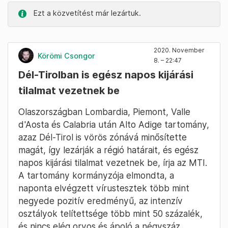
Ezt a közvetítést már lezártuk.
2020. November
Körömi Csongor
8. – 22:47
Dél-Tirolban is egész napos kijárási
tilalmat vezetnek be
Olaszországban Lombardia, Piemont, Valle
d'Aosta és Calabria után Alto Adige tartomány,
azaz Dél-Tirol is vörös zónává minősítette
magát, így lezárják a régió határait, és egész
napos kijárási tilalmat vezetnek be, írja az MTI.
A tartomány kormányzója elmondta, a
naponta elvégzett vírustesztek több mint
negyede pozitív eredményű, az intenzív
osztályok telítettsége több mint 50 százalék,
és nincs elég orvos és ápoló a négyszáz