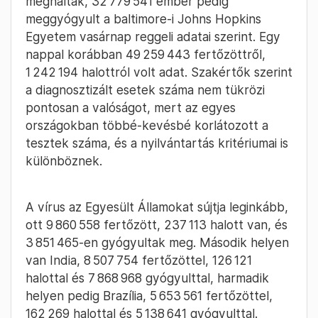
meghaltak, 32 779 541 ember pedig
meggyógyult a baltimore-i Johns Hopkins
Egyetem vasárnap reggeli adatai szerint. Egy
nappal korábban 49 259 443 fertőzöttről,
1 242 194 halottról volt adat. Szakértők szerint
a diagnosztizált esetek száma nem tükrözi
pontosan a valóságot, mert az egyes
országokban többé-kevésbé korlátozott a
tesztek száma, és a nyilvántartás kritériumai is
különböznek.
A vírus az Egyesült Államokat sújtja leginkább,
ott 9 860 558 fertőzött, 237 113 halott van, és
3 851 465-en gyógyultak meg. Második helyen
van India, 8 507 754 fertőzöttel, 126 121
halottal és 7 868 968 gyógyulttal, harmadik
helyen pedig Brazília, 5 653 561 fertőzöttel,
162 269 halottal és 5 138 641 gyógyulttal.