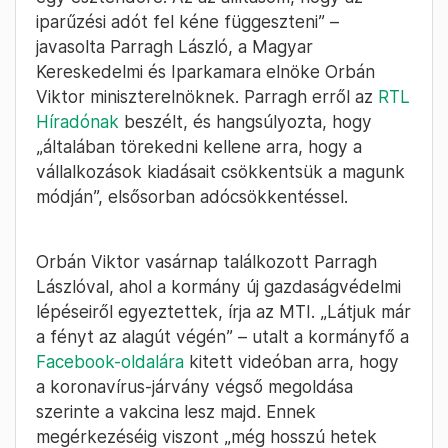
iparűzési adót fel kéne függeszteni” –
javasolta Parragh László, a Magyar
Kereskedelmi és Iparkamara elnöke Orbán
Viktor miniszterelnöknek. Parragh erről az
RTL
Híradónak
beszélt, és hangsúlyozta, hogy
„általában törekedni kellene arra, hogy a
vállalkozások kiadásait csökkentsük a magunk
módján”, elsősorban adócsökkentéssel.
Orbán Viktor vasárnap találkozott Parragh
Lászlóval, ahol a kormány új gazdaságvédelmi
lépéseiről egyeztettek, írja az MTI. „Látjuk már
a fényt az alagút végén” – utalt a kormányfő a
Facebook-oldalára
kitett videóban arra, hogy
a koronavírus-járvány végső megoldása
szerinte a vakcina lesz majd. Ennek
megérkezéséig viszont „még hosszú hetek