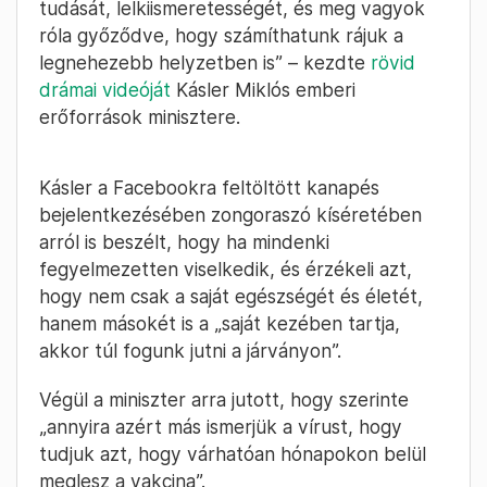
tudását, lelkiismeretességét, és meg vagyok
róla győződve, hogy számíthatunk rájuk a
legnehezebb helyzetben is” – kezdte
rövid
drámai videóját
Kásler Miklós emberi
erőforrások minisztere.
Kásler a Facebookra feltöltött kanapés
bejelentkezésében zongoraszó kíséretében
arról is beszélt, hogy ha mindenki
fegyelmezetten viselkedik, és érzékeli azt,
hogy nem csak a saját egészségét és életét,
hanem másokét is a „saját kezében tartja,
akkor túl fogunk jutni a járványon”.
Végül a miniszter arra jutott, hogy szerinte
„annyira azért más ismerjük a vírust, hogy
tudjuk azt, hogy várhatóan hónapokon belül
meglesz a vakcina”.