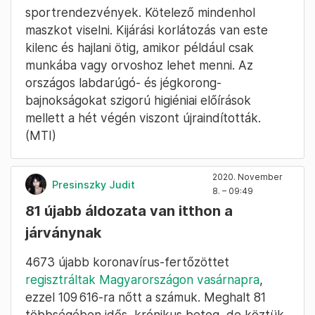
sportrendezvények. Kötelező mindenhol
maszkot viselni. Kijárási korlátozás van este
kilenc és hajlani ötig, amikor például csak
munkába vagy orvoshoz lehet menni. Az
országos labdarúgó- és jégkorong-
bajnokságokat szigorú higiéniai előírások
mellett a hét végén viszont újraindították.
(MTI)
2020. November
Presinszky Judit
8. – 09:49
81 újabb áldozata van itthon a
járványnak
4673 újabb koronavírus-fertőzöttet
regisztráltak Magyarországon vasárnapra
,
ezzel 109 616-ra nőtt a számuk. Meghalt 81
többségében idős, krónikus beteg, de köztük