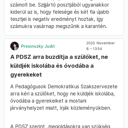
számolt be. Szijjártó posztjából ugyanakkor
kiderül az is, hogy felesége és két fia újabb
tesztjei is negatív eredményt hoztak, így
számukra vasárnap megszűnik a karantén.
2020. November
Presinszky Judit
8. – 13:54
A PDSZ arra buzdítja a szülőket, ne
küldjék iskolába és óvodába a
gyerekeket
A Pedagógusok Demokratikus Szakszervezete
arra kéri a szülőket, hogy ne küldjék iskolába,
óvodába a gyerekeiket a mostani
járványhelyzet miatt, írják közleményükben.
A PDSZ szerint „megoldásokra van szükség.