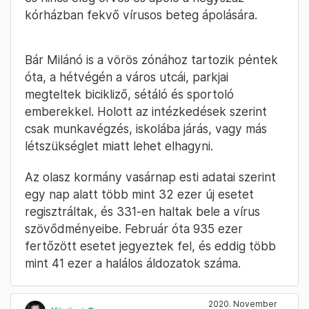
kórházban fekvő vírusos beteg ápolására.
Bár Milánó is a vörös zónához tartozik péntek
óta, a hétvégén a város utcái, parkjai
megteltek bicikliző, sétáló és sportoló
emberekkel. Holott az intézkedések szerint
csak munkavégzés, iskolába járás, vagy más
létszükséglet miatt lehet elhagyni.
Az olasz kormány vasárnap esti adatai szerint
egy nap alatt több mint 32 ezer új esetet
regisztráltak, és 331-en haltak bele a vírus
szövődményeibe. Február óta 935 ezer
fertőzött esetet jegyeztek fel, és eddig több
mint 41 ezer a halálos áldozatok száma.
2020. November