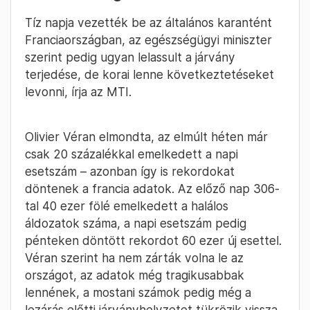
Tíz napja vezették be az általános karantént
Franciaországban, az egészségügyi miniszter
szerint pedig ugyan lelassult a járvány
terjedése, de korai lenne következtetéseket
levonni, írja az MTI.
Olivier Véran elmondta, az elmúlt héten már
csak 20 százalékkal emelkedett a napi
esetszám – azonban így is rekordokat
döntenek a francia adatok. Az előző nap 306-
tal 40 ezer fölé emelkedett a halálos
áldozatok száma, a napi esetszám pedig
pénteken döntött rekordot 60 ezer új esettel.
Véran szerint ha nem zárták volna le az
országot, az adatok még tragikusabbak
lennének, a mostani számok pedig még a
lezárás előtti járványhelyzetet tükrözik vissza.