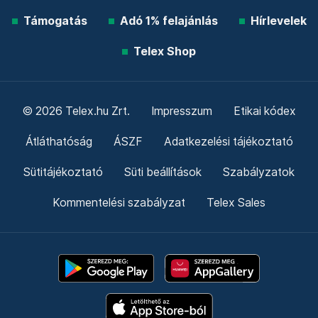
Támogatás
Adó 1% felajánlás
Hírlevelek
Telex Shop
© 2026 Telex.hu Zrt.
Impresszum
Etikai kódex
Átláthatóság
ÁSZF
Adatkezelési tájékoztató
Sütitájékoztató
Süti beállítások
Szabályzatok
Kommentelési szabályzat
Telex Sales