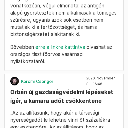
vonatkozóan, végül elmondta: az antigén
alapú gyorstesztek nem alkalmasak a tömeges
szűrésre, ugyanis azok sok esetben nem
mutatják ki a fertőzöttséget, és hamis
biztonságérzetet alakítanak ki.
Bővebben
erre a linkre kattintva
olvashat az
országos tisztifőorvos vasárnapi
nyilatkozatáról.
2020. November
Körömi Csongor
8. – 16:46
Orbán új gazdaságvédelmi lépéseket
ígér, a kamara adót csökkentene
„Az az állításunk, hogy akár a társasági
nyereségadót le lehetne vinni öt százalékra
egy esztendőre. Az az állításom, hogy az