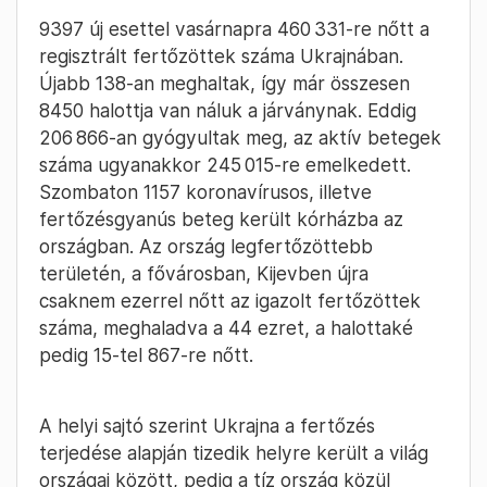
9397 új esettel vasárnapra 460 331-re nőtt a
regisztrált fertőzöttek száma Ukrajnában.
Újabb 138-an meghaltak, így már összesen
8450 halottja van náluk a járványnak. Eddig
206 866-an gyógyultak meg, az aktív betegek
száma ugyanakkor 245 015-re emelkedett.
Szombaton 1157 koronavírusos, illetve
fertőzésgyanús beteg került kórházba az
országban. Az ország legfertőzöttebb
területén, a fővárosban, Kijevben újra
csaknem ezerrel nőtt az igazolt fertőzöttek
száma, meghaladva a 44 ezret, a halottaké
pedig 15-tel 867-re nőtt.
A helyi sajtó szerint Ukrajna a fertőzés
terjedése alapján tizedik helyre került a világ
országai között, pedig a tíz ország közül