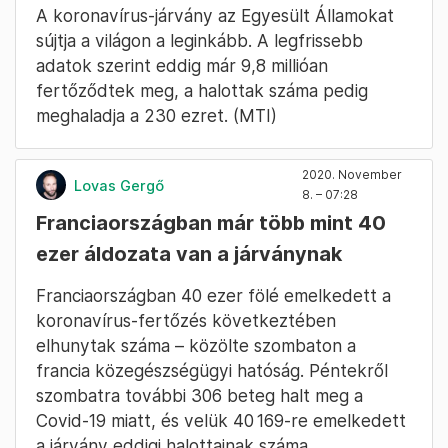
A koronavírus-járvány az Egyesült Államokat
sújtja a világon a leginkább. A legfrissebb
adatok szerint eddig már 9,8 millióan
fertőződtek meg, a halottak száma pedig
meghaladja a 230 ezret. (MTI)
2020. November
Lovas Gergő
8. – 07:28
Franciaországban már több mint 40
ezer áldozata van a járványnak
Franciaországban 40 ezer fölé emelkedett a
koronavírus-fertőzés következtében
elhunytak száma – közölte szombaton a
francia közegészségügyi hatóság. Péntekről
szombatra további 306 beteg halt meg a
Covid-19 miatt, és velük 40 169-re emelkedett
a járvány eddigi halottainak száma.