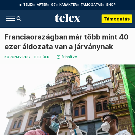
TELEX
AFTER
G7
KARAKTER
TÁMOGATÁS
SHOP
Támogatás
Franciaországban már több mint 40
ezer áldozata van a járványnak
frissítve
KORONAVÍRUS
BELFÖLD