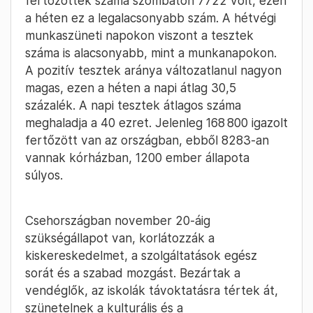
fertőzöttek száma szombaton 7722 volt, ezen
a héten ez a legalacsonyabb szám. A hétvégi
munkaszüneti napokon viszont a tesztek
száma is alacsonyabb, mint a munkanapokon.
A pozitív tesztek aránya változatlanul nagyon
magas, ezen a héten a napi átlag 30,5
százalék. A napi tesztek átlagos száma
meghaladja a 40 ezret. Jelenleg 168 800 igazolt
fertőzött van az országban, ebből 8283-an
vannak kórházban, 1200 ember állapota
súlyos.
Csehországban november 20-áig
szükségállapot van, korlátozzák a
kiskereskedelmet, a szolgáltatások egész
sorát és a szabad mozgást. Bezártak a
vendéglők, az iskolák távoktatásra tértek át,
szünetelnek a kulturális és a