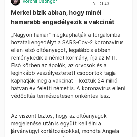
Körömi Csongor
8. – 21:43
Merkel bízik abban, hogy minél
hamarabb engedélyezik a vakcinát
„Nagyon hamar” megkaphatják a forgalomba
hozatali engedélyt a SARS-Cov-2 koronavírus
elleni első oltóanyagot, legalábbis ebben
reménykedik a német kormány, írja az MTI.
Első körben az ápolók, az orvosok és a
leginkább veszélyeztetett csoportok tagjai
kaphatják meg a vakcinát – köztük 24 millió
hatvan év feletti német is. A koronavírus elleni
védőoltás természetesen önkéntes lesz.
Az viszont biztos, hogy az oltóanyagok
megjelenése után is együtt kell élni a
járványügyi korlátozásokkal, mondta Angela