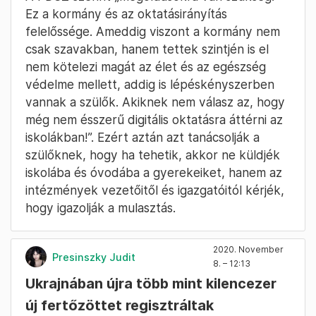
Ez a kormány és az oktatásirányítás
felelőssége. Ameddig viszont a kormány nem
csak szavakban, hanem tettek szintjén is el
nem kötelezi magát az élet és az egészség
védelme mellett, addig is lépéskényszerben
vannak a szülők. Akiknek nem válasz az, hogy
még nem ésszerű digitális oktatásra áttérni az
iskolákban!”. Ezért aztán azt tanácsolják a
szülőknek, hogy ha tehetik, akkor ne küldjék
iskolába és óvodába a gyerekeiket, hanem az
intézmények vezetőitől és igazgatóitól kérjék,
hogy igazolják a mulasztás.
2020. November
Presinszky Judit
8. – 12:13
Ukrajnában újra több mint kilencezer
új fertőzöttet regisztráltak