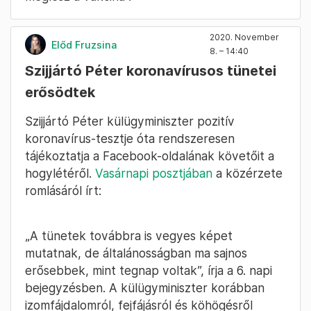
2020. November
Előd Fruzsina
8. – 14:40
Szijjártó Péter koronavírusos tünetei
erősödtek
Szijjártó Péter külügyminiszter pozitív
koronavírus-tesztje óta rendszeresen
tájékoztatja a Facebook-oldalának követőit a
hogylétéről.
Vasárnapi posztjában
a közérzete
romlásáról írt:
„A tünetek továbbra is vegyes képet
mutatnak, de általánosságban ma sajnos
erősebbek, mint tegnap voltak”, írja a 6. napi
bejegyzésben. A külügyminiszter korábban
izomfájdalomról, fejfájásról és köhögésről