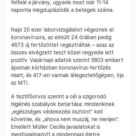
felfelé a járvány, ugyanis most már 11-14
naponta megduplázódik a betegek száma.
Napi 20 ezer laborvizsgálatot végeznek el
koronavírusra, az elmúlt 24 órában pedig
4673 új fertőzöttet regisztráltak – azaz az
összes elvégzett teszt közel negyede lett
pozitív. Vasárnapi adatok szerint 5803 embert
ápolnak kórházban koronavírus-fertőzés
miatt, és 417-en vannak lélegeztetőgépen, írja
az MTI.
A tisztifőorvos szerint a cél a szigorodó
higiénés szabályok betartása: mindenkinek
„egészséges védekezési ösztönt” kell
követnie, és „ahova nem muszáj, ne menjen”.
Emellett Müller Cecília javaslatokat is
megfogalmazott a mindennapi életre