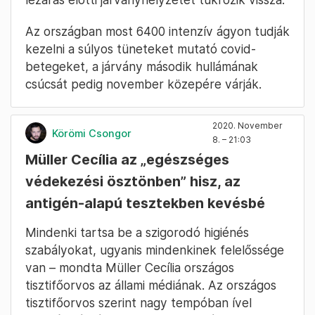
Az országban most 6400 intenzív ágyon tudják
kezelni a súlyos tüneteket mutató covid-
betegeket, a járvány második hullámának
csúcsát pedig november közepére várják.
2020. November
Körömi Csongor
8. – 21:03
Müller Cecília az „egészséges
védekezési ösztönben” hisz, az
antigén-alapú tesztekben kevésbé
Mindenki tartsa be a szigorodó higiénés
szabályokat, ugyanis mindenkinek felelőssége
van – mondta Müller Cecília országos
tisztifőorvos az állami médiának. Az országos
tisztifőorvos szerint nagy tempóban ível