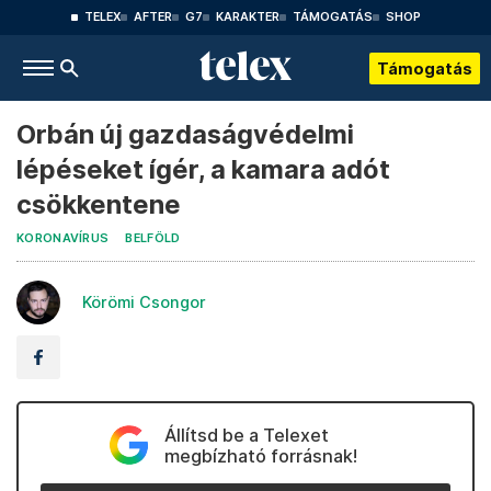
TELEX
AFTER
G7
KARAKTER
TÁMOGATÁS
SHOP
Támogatás
Orbán új gazdaságvédelmi
lépéseket ígér, a kamara adót
csökkentene
KORONAVÍRUS
BELFÖLD
Körömi Csongor
Állítsd be a Telexet
megbízható forrásnak!