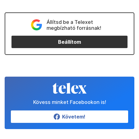
Állítsd be a Telexet
megbízható forrásnak!
Beállítom
Kövess minket Facebookon is!
Követem!