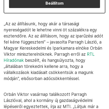
Beállítom
„Az az állításunk, hogy akár a társasági
nyereségadót le lehetne vinni öt százalékra egy
esztendőre. Az az állításom, hogy az iparűzési adót
fel kéne függeszteni” – javasolta Parragh László, a
Magyar Kereskedelmi és Iparkamara elnöke Orbán
Viktor miniszterelnöknek. Parragh erről az
RTL
Híradónak
beszélt, és hangsúlyozta, hogy
„általában törekedni kellene arra, hogy a
vállalkozások kiadásait csökkentsük a magunk
módján”, elsősorban adócsökkentéssel.
Orbán Viktor vasárnap találkozott Parragh
Lászlóval, ahol a kormány új gazdaságvédelmi
lépéseiről egyeztettek, írja az MTI. „Látjuk már a