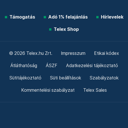
Támogatás
Adó 1% felajánlás
Hírlevelek
Telex Shop
© 2026 Telex.hu Zrt.
Impresszum
Etikai kódex
Átláthatóság
ÁSZF
Adatkezelési tájékoztató
Sütitájékoztató
Süti beállítások
Szabályzatok
Kommentelési szabályzat
Telex Sales