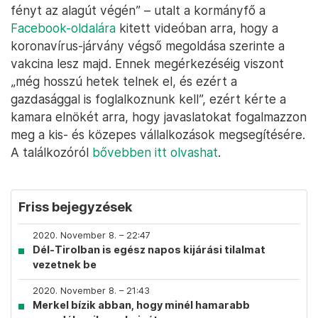
fényt az alagút végén” – utalt a kormányfő a
Facebook-oldalára
kitett videóban arra, hogy a
koronavírus-járvány végső megoldása szerinte a
vakcina lesz majd. Ennek megérkezéséig viszont
„még hosszú hetek telnek el, és ezért a
gazdasággal is foglalkoznunk kell”, ezért kérte a
kamara elnökét arra, hogy javaslatokat fogalmazzon
meg a kis- és közepes vállalkozások megsegítésére.
A találkozóról
bővebben itt olvashat
.
Friss bejegyzések
2020. November 8. – 22:47
Dél-Tirolban is egész napos kijárási tilalmat
vezetnek be
2020. November 8. – 21:43
Merkel bízik abban, hogy minél hamarabb