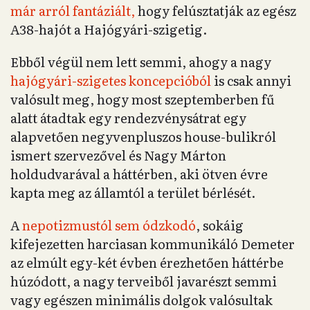
már arról fantáziált,
hogy felúsztatják az egész
A38-hajót a Hajógyári-szigetig.
Ebből végül nem lett semmi, ahogy a nagy
hajógyári-szigetes koncepcióból
is csak annyi
valósult meg, hogy most szeptemberben fű
alatt átadtak egy rendezvénysátrat egy
alapvetően negyvenpluszos house-bulikról
ismert szervezővel és Nagy Márton
holdudvarával a háttérben, aki ötven évre
kapta meg az államtól a terület bérlését.
A
nepotizmustól sem ódzkodó
, sokáig
kifejezetten harciasan kommunikáló Demeter
az elmúlt egy-két évben érezhetően háttérbe
húzódott, a nagy terveiből javarészt semmi
vagy egészen minimális dolgok valósultak