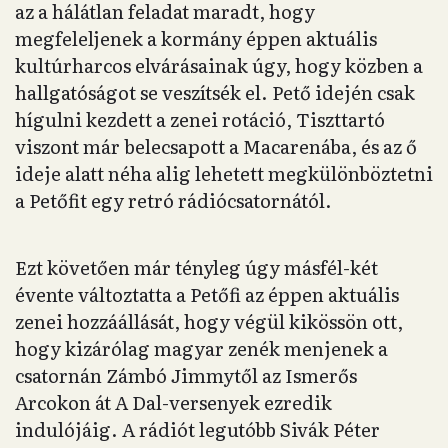
az a hálátlan feladat maradt, hogy
megfeleljenek a kormány éppen aktuális
kultúrharcos elvárásainak úgy, hogy közben a
hallgatóságot se veszítsék el. Pető idején csak
hígulni kezdett a zenei rotáció, Tiszttartó
viszont már belecsapott a Macarenába, és az ő
ideje alatt néha alig lehetett megkülönböztetni
a Petőfit egy retró rádiócsatornától.
Ezt követően már tényleg úgy másfél-két
évente változtatta a Petőfi az éppen aktuális
zenei hozzáállását, hogy végül kikössön ott,
hogy kizárólag magyar zenék menjenek a
csatornán Zámbó Jimmytől az Ismerős
Arcokon át A Dal-versenyek ezredik
indulójáig. A rádiót legutóbb Sivák Péter