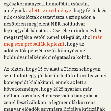
egész kormányzati homofóbia csúcsán,
amelynek
az lett az eredménye,
hogy férfiak és
nők csókolóztak összevissza a színpadon a
nézőtéren megjelent NER-holdudvar
legnagyobb bánatára. Cserébe minden évben
megtartják a Petőfi Zenei Díj-gálát, ahol
már
meg sem próbálják leplezni
, hogy az
adófizetők pénzét a szűk könnyűzenei
holdudvar lelkének cirógatására költik.
Az biztos, hogy 15 év alatt a Fidesz sehogyan
sem tudott egy jól körülírható kulturális-zenei
koncepciót kialakítani, ennek az lett a
következménye, hogy 2025 nyarára már
nyíltan kormányellenessé vált a hangulat a
zenei fesztiválokon, a legmenőbb kurrens
magyar előadók egymásra licitálva kritizálják