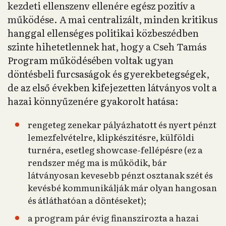
kezdeti ellenszenv ellenére egész pozitív a
működése. A mai centralizált, minden kritikus
hanggal ellenséges politikai közbeszédben
szinte hihetetlennek hat, hogy a Cseh Tamás
Program működésében voltak ugyan
döntésbeli furcsaságok és gyerekbetegségek,
de az első években kifejezetten látványos volt a
hazai könnyűzenére gyakorolt hatása:
rengeteg zenekar pályázhatott és nyert pénzt
lemezfelvételre, klipkészítésre, külföldi
turnéra, esetleg showcase-fellépésre (ez a
rendszer még ma is működik, bár
látványosan kevesebb pénzt osztanak szét és
kevésbé kommunikálják már olyan hangosan
és átláthatóan a döntéseket);
a program pár évig finanszírozta a hazai