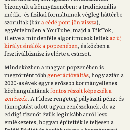
bizonyult a könnyűzenében: a tradicionális
média- és fizikai formátumok végleg háttérbe
szorultak (bár
a cédé pont jön vissza
),
egyértelműen a YouTube, majd a TikTok,
illetve a mindenféle algoritmusok lettek
az új
királycsinálók a popzenében
, és közben a
fesztiválbiznisz is elérte a csúcsot.
Mindeközben a magyar popzenében is
megtörtént több
generációváltás
, hogy aztán a
2020-as évek egyre erősebb kormányellenes
közhangulatának
fontos részét képezzék a
zenészek
. A Fidesz rengeteg pályázati pénzt és
támogatást adott ugyan zenészeknek, de az
eddigi tizenöt évük leginkább arról lesz
emlékezetes, hogyan építették le teljesen a
Petőfi Rádiót és hozták vissza a kormányzati