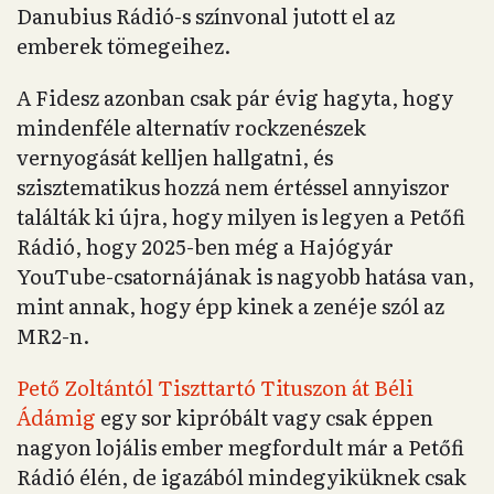
Danubius Rádió-s színvonal jutott el az
emberek tömegeihez.
A Fidesz azonban csak pár évig hagyta, hogy
mindenféle alternatív rockzenészek
vernyogását kelljen hallgatni, és
szisztematikus hozzá nem értéssel annyiszor
találták ki újra, hogy milyen is legyen a Petőfi
Rádió, hogy 2025-ben még a Hajógyár
YouTube-csatornájának is nagyobb hatása van,
mint annak, hogy épp kinek a zenéje szól az
MR2-n.
Pető Zoltántól Tiszttartó Tituszon át Béli
Ádámig
egy sor kipróbált vagy csak éppen
nagyon lojális ember megfordult már a Petőfi
Rádió élén, de igazából mindegyiküknek csak