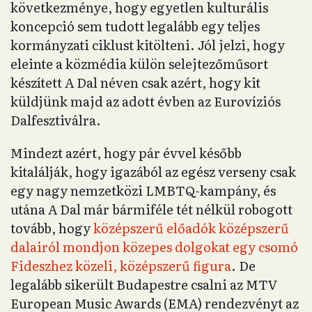
következménye, hogy egyetlen kulturális
koncepció sem tudott legalább egy teljes
kormányzati ciklust kitölteni. Jól jelzi, hogy
eleinte a közmédia külön selejtezőműsort
készített A Dal néven csak azért, hogy kit
küldjünk majd az adott évben az Eurovíziós
Dalfesztiválra.
Mindezt azért, hogy pár évvel később
kitalálják, hogy igazából az egész verseny csak
egy nagy nemzetközi LMBTQ-kampány, és
utána A Dal már bármiféle tét nélkül robogott
tovább, hogy
középszerű előadók középszerű
dalairól mondjon közepes dolgokat egy csomó
Fideszhez közeli, középszerű figura
. De
legalább sikerült Budapestre csalni az MTV
European Music Awards (EMA) rendezvényt az