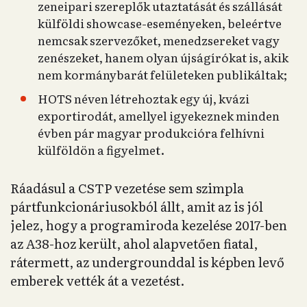
zeneipari szereplők utaztatását és szállását
külföldi showcase-eseményeken, beleértve
nemcsak szervezőket, menedzsereket vagy
zenészeket, hanem olyan újságírókat is, akik
nem kormánybarát felületeken publikáltak;
HOTS néven létrehoztak egy új, kvázi
exportirodát, amellyel igyekeznek minden
évben pár magyar produkcióra felhívni
külföldön a figyelmet.
Ráadásul a CSTP vezetése sem szimpla
pártfunkcionáriusokból állt, amit az is jól
jelez, hogy a programiroda kezelése 2017-ben
az A38-hoz került, ahol alapvetően fiatal,
rátermett, az undergrounddal is képben levő
emberek vették át a vezetést.