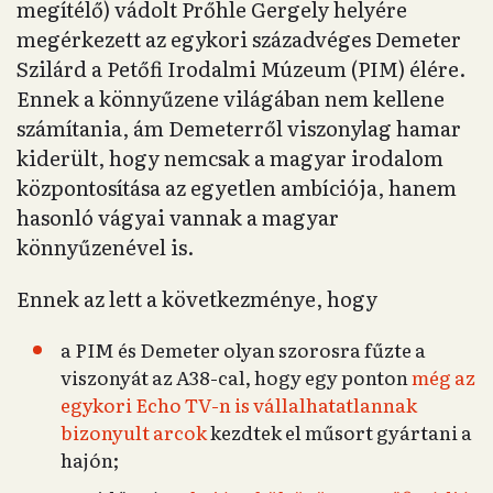
megítélő) vádolt Prőhle Gergely helyére
megérkezett az egykori századvéges Demeter
Szilárd a Petőfi Irodalmi Múzeum (PIM) élére.
Ennek a könnyűzene világában nem kellene
számítania, ám Demeterről viszonylag hamar
kiderült, hogy nemcsak a magyar irodalom
központosítása az egyetlen ambíciója, hanem
hasonló vágyai vannak a magyar
könnyűzenével is.
Ennek az lett a következménye, hogy
a PIM és Demeter olyan szorosra fűzte a
viszonyát az A38-cal, hogy egy ponton
még az
egykori Echo TV-n is vállalhatatlannak
bizonyult arcok
kezdtek el műsort gyártani a
hajón;