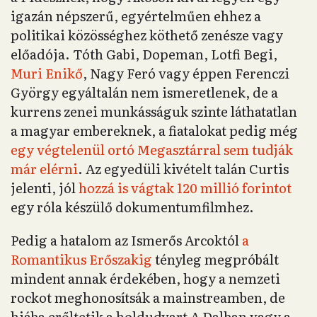
igazán népszerű, egyértelműen ehhez a
politikai közösséghez köthető zenésze vagy
előadója. Tóth Gabi, Dopeman, Lotfi Begi,
Muri Enikő
, Nagy Feró vagy éppen Ferenczi
György egyáltalán nem ismeretlenek, de a
kurrens zenei munkásságuk szinte láthatatlan
a magyar embereknek, a fiatalokat pedig még
egy végtelenül ortó Megasztárral sem tudják
már elérni
. Az egyedüli kivételt talán Curtis
jelenti, jól
hozzá is vágtak 120 millió forintot
egy róla készülő dokumentumfilmhez.
Pedig a hatalom az Ismerős Arcoktól
a
Romantikus Erőszakig
tényleg megpróbált
mindent annak érdekében, hogy a nemzeti
rockot meghonosítsák a mainstreamben, de
hiába erőltetik a holdudvart A Dalban vagy a