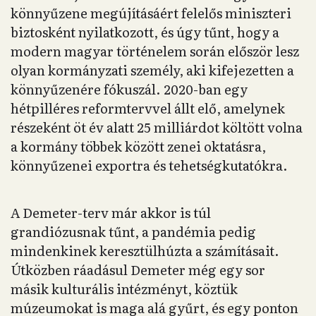
könnyűzene megújításáért felelős miniszteri
biztosként nyilatkozott, és úgy tűnt, hogy a
modern magyar történelem során először lesz
olyan kormányzati személy, aki kifejezetten a
könnyűzenére fókuszál. 2020-ban egy
hétpilléres reformtervvel állt elő, amelynek
részeként öt év alatt 25 milliárdot költött volna
a kormány többek között zenei oktatásra,
könnyűzenei exportra és tehetségkutatókra.
A Demeter-terv már akkor is túl
grandiózusnak tűnt, a pandémia pedig
mindenkinek keresztülhúzta a számításait.
Útközben ráadásul Demeter még egy sor
másik kulturális intézményt, köztük
múzeumokat is maga alá gyűrt, és egy ponton