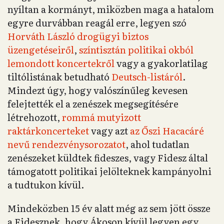
nyíltan a kormányt, miközben maga a hatalom
egyre durvábban reagál erre, legyen szó
Horváth László drogügyi biztos
üzengetéseiről
,
színtisztán politikai okból
lemondott koncertekről
vagy a gyakorlatilag
tiltólistának betudható
Deutsch-listáról
.
Mindezt úgy, hogy valószínűleg kevesen
felejtették el a zenészek megsegítésére
létrehozott,
rommá mutyizott
raktárkoncerteket
vagy azt
az Őszi Hacacáré
nevű rendezvénysorozatot
, ahol tudatlan
zenészeket küldtek fideszes, vagy Fidesz által
támogatott politikai jelölteknek kampányolni
a tudtukon kívül.
Mindeközben 15 év alatt még az sem jött össze
a Fidesznek, hogy Ákoson kívül legyen egy