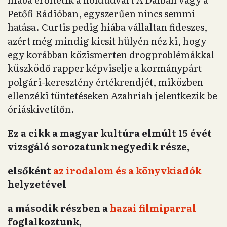
Petőfi Rádióban, egyszerűen nincs semmi
hatása. Curtis pedig hiába vállaltan fideszes,
azért még mindig kicsit hülyén néz ki, hogy
egy korábban közismerten drogproblémákkal
küszködő rapper képviselje a kormánypárt
polgári-keresztény értékrendjét, miközben
ellenzéki tüntetéseken Azahriah jelentkezik be
óriáskivetítőn.
Ez a cikk a magyar kultúra elmúlt 15 évét
vizsgáló sorozatunk negyedik része,
elsőként
az irodalom és a könyvkiadók
helyzetével
a második részben a
hazai filmiparral
foglalkoztunk,