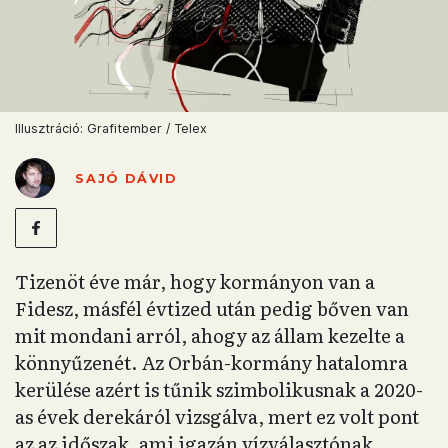
Illusztráció: Grafitember / Telex
SAJÓ DÁVID
Tizenöt éve már, hogy kormányon van a
Fidesz, másfél évtized után pedig bőven van
mit mondani arról, ahogy az állam kezelte a
könnyűzenét. Az Orbán-kormány hatalomra
kerülése azért is tűnik szimbolikusnak a 2020-
as évek derekáról vizsgálva, mert ez volt pont
az az időszak, ami igazán vízválasztónak