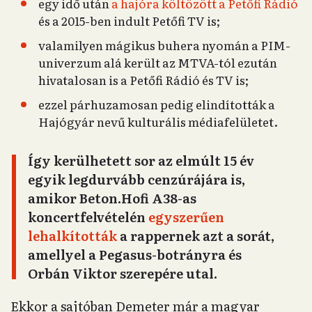
egy idő után
a hajóra költözött a Petőfi Rádió
és a 2015-ben indult Petőfi TV is;
valamilyen mágikus buhera nyomán a PIM-
univerzum alá került az MTVA-tól ezután
hivatalosan is a Petőfi Rádió és TV is;
ezzel párhuzamosan pedig elindították a
Hajógyár nevű kulturális médiafelületet.
Így kerülhetett sor az elmúlt 15 év
egyik legdurvább cenzúrájára is,
amikor Beton.Hofi A38-as
koncertfelvételén
egyszerűen
lehalkították
a rappernek azt a sorát,
amellyel a Pegasus-botrányra és
Orbán Viktor szerepére utal.
Ekkor a sajtóban Demeter már a magyar