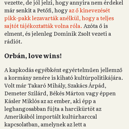
vezette, de jól jelzi, hogy annyira nem érdekel
már senkit a Petőfi, hogy
az ő kinevezését
pikk-pakk lezavarták anélkül, hogy a teljes
sajtót tájékoztatták volna róla.
Azóta ő is
elment, és jelenleg Dominik Zsolt vezeti a
rádiót.
Orbán, love wins!
A kapkodás egyébként egyértelműen jellemző
a kormány zenére is kiható kultúrpolitikájára.
Volt már Takaró Mihály, Szakács Árpád,
Demeter Szilárd, Békés Márton vagy éppen
Kásler Miklós az az ember, aki épp a
leghangosabban fújta a harcikürtöt az
Amerikából importált kultúrharccal
kapcsolatban, amelynek az lett a