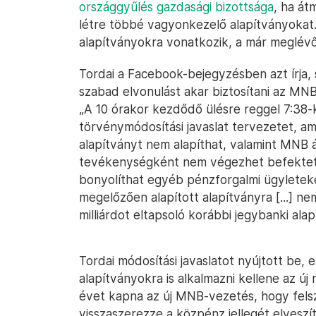
országgyűlés gazdasági bizottsága
, ha át
létre többé vagyonkezelő alapítványokat.
alapítványokra vonatkozik, a már meglév
Tordai a Facebook-bejegyzésben azt írja, 
szabad elvonulást akar biztosítani az MN
„A 10 órakor kezdődő ülésre reggel 7:38-k
törvénymódosítási javaslat tervezetet, 
alapítványt nem alapíthat, valamint MNB ál
tevékenységként nem végezhet befektet
bonyolíthat egyéb pénzforgalmi ügyletek
megelőzően alapított alapítványra [...] ne
milliárdot eltapsoló korábbi jegybanki ala
Tordai módosítási javaslatot nyújtott be, 
alapítványokra is alkalmazni kellene az új 
évet kapna az új MNB-vezetés, hogy felsz
visszaszerezze a közpénz jellegét elveszí