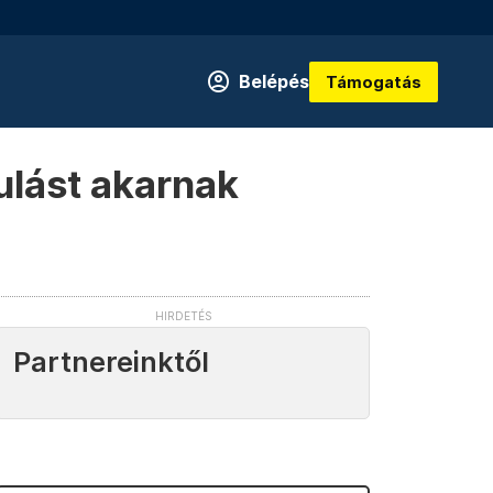
Belépés
Támogatás
ulást akarnak
Partnereinktől