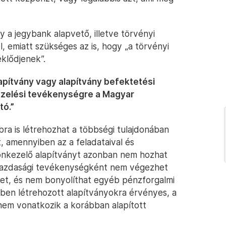
gy a jegybank alapvető, illetve törvényi
, emiatt szükséges az is, hogy „a törvényi
klődjenek”.
apítvány vagy alapítvány befektetési
ezelési tevékenységre a Magyar
tó.”
a is létrehozhat a többségi tulajdonában
t, amennyiben az a feladataival és
yonkezelő alapítványt azonban nem hozhat
y gazdasági tevékenységként nem végezhet
et, és nem bonyolíthat egyéb pénzforgalmi
őben létrehozott alapítványokra érvényes, a
 nem vonatkozik a korábban alapított