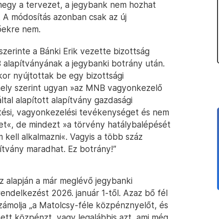
megy a tervezet, a jegybank nem hozhat
 A módosítás azonban csak az új
őekre nem.
szerinte a Bánki Erik vezette bizottság
B alapítványának a jegybanki botrány után.
or nyújtottak be egy bizottsági
amely szerint ugyan »az MNB vagyonkezelő
tal alapított alapítvány gazdasági
ési, vagyonkezelési tevékenységet és nem
et«, de mindezt »a törvény hatálybalépését
m kell alkalmazni«. Vagyis a több száz
pítvány maradhat. Ez botrány!”
ez alapján a már meglévő jegybanki
rendelkezést 2026. január 1-től. Azaz bő fél
ámolja „a Matolcsy-féle közpénznyelőt, és
tett közpénzt, vagy legalábbis azt, ami még