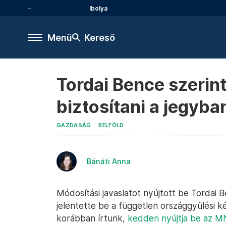
Ibolya
Menü
Kereső
Tordai Bence szerin
biztosítani a jegyba
GAZDASÁG
BELFÖLD
Bánáti Anna
Módosítási javaslatot nyújtott be Torda
jelentette be a független országgyűlési k
korábban írtunk,
kedden nyújtja be az M