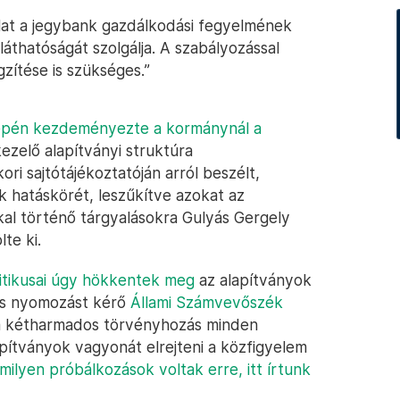
aslat a jegybank gazdálkodási fegyelmének
áthatóságát szolgálja. A szabályozással
ítése is szükséges.”
zepén kezdeményezte a kormánynál a
ezelő alapítványi struktúra
i sajtótájékoztatóján arról beszélt,
k hatáskörét, leszűkítve azokat az
kal történő tárgyalásokra Gulyás Gergely
te ki.
litikusai úgy hökkentek meg
az alapítványok
és nyomozást kérő
Állami Számvevőszék
 a kétharmados törvényhozás minden
ítványok vagyonát elrejteni a közfigyelem
milyen próbálkozások voltak erre, itt írtunk