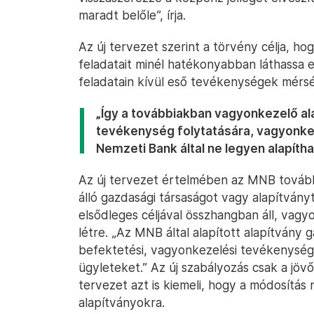
maradt belőle”, írja.
Az új tervezet szerint a törvény célja, ho
feladatait minél hatékonyabban láthassa el
feladatain kívül eső tevékenységek mérsé
„Így a továbbiakban vagyonkezelő al
tevékenység folytatására, vagyonk
Nemzeti Bank által ne legyen alapítha
Az új tervezet értelmében az MNB továbbr
álló gazdasági társaságot vagy alapítvány
elsődleges céljával összhangban áll, vag
létre. „Az MNB által alapított alapítván
befektetési, vagyonkezelési tevékenység
ügyleteket.” Az új szabályozás csak a jöv
tervezet azt is kiemeli, hogy a módosítás
alapítványokra.