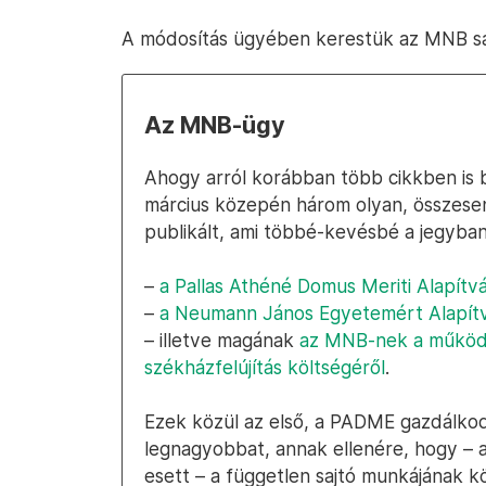
A módosítás ügyében kerestük az MNB saj
Az MNB-ügy
Ahogy arról korábban több cikkben is
március közepén három olyan, összesen 
publikált, ami többé-kevésbé a jegyba
–
a Pallas Athéné Domus Meriti Alapít
–
a Neumann János Egyetemért Alapítv
– illetve magának
az MNB-nek a működé
székházfelújítás költségéről
.
Ezek közül az első, a PADME gazdálkodá
legnagyobbat, annak ellenére, hogy – 
esett – a független sajtó munkájának