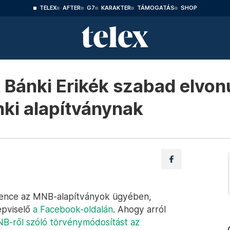
TELEX
AFTER
G7
KARAKTER
TÁMOGATÁS
SHOP
t Bánki Erikék szabad elvon
nki alapítványnak
i Bence az MNB-alapítványok ügyében,
épviselő
a Facebook-oldalán
. Ahogy arról
NB-ről szóló törvénymódosítást az