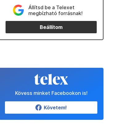
Állítsd be a Telexet
megbízható forrásnak!
Beállítom
Kövess minket Facebookon is!
Követem!