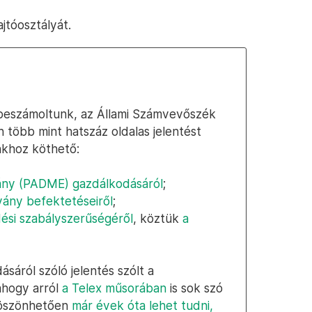
tóosztályát.
 beszámoltunk, az Állami Számvevőszék
több mint hatszáz oldalas jelentést
nkhoz köthető:
vány (PADME) gazdálkodásáról
;
ány befektetéseiről
;
si szabályszerűségéről
, köztük
a
sáról szóló jelentés szólt a
ahogy arról
a Telex műsorában
is sok szó
 köszönhetően
már évek óta lehet tudni,