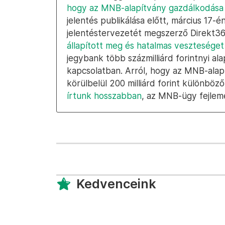
hogy az MNB-alapítvány gazdálkodása
jelentés publikálása előtt, március 17-
jelentéstervezetét megszerző Direkt3
állapított meg és hatalmas vesztesége
jegybank több százmilliárd forintnyi a
kapcsolatban. Arról, hogy az MNB-ala
körülbelül 200 milliárd forint különböz
írtunk hosszabban
, az MNB-ügy fejlem
Kedvenceink