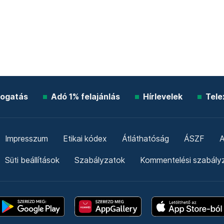
ogatás
Adó 1% felajánlás
Hírlevelek
Tele
Impresszum
Etikai kódex
Átláthatóság
ÁSZF
A
Süti beállítások
Szabályzatok
Kommentelési szabály