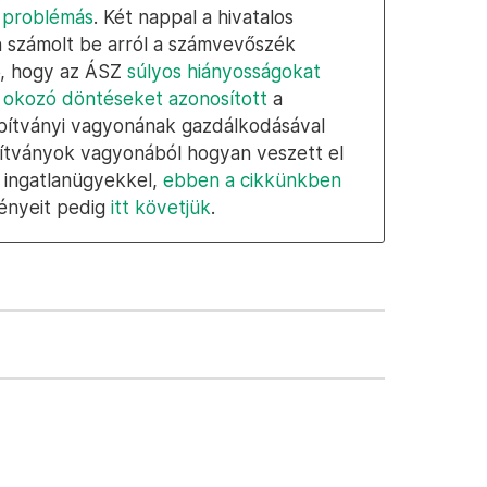
 problémás
. Két nappal a hivatalos
én számolt be arról a számvevőszék
6, hogy az ÁSZ
súlyos hiányosságokat
t okozó döntéseket azonosított
a
lapítványi vagyonának gazdálkodásával
pítványok vagyonából hogyan veszett el
ő ingatlanügyekkel,
ebben a cikkünkben
ényeit pedig
itt követjük
.