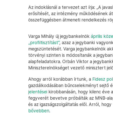
Az indoklásnál a tervezet azt írja: „A jav
erősítését, az intézmény működésének átl
összefüggésben átmeneti rendelkezés rögz
Varga Mihály új jegybankelnök
április kö
„profiltisztítást”
, azaz a jegybanki vagyonk
megszüntetését. Varga jegybankelnök akkor
törvényi szinten is módosítanák a jegyban
alapfeladatokra. Orbán Viktor a jegybank
Miniszterelnökséget vezető minisztert jelöl
Ahogy arról korábban írtunk, a
Fidesz po
gazdálkodásában bűncselekményt sejtő 
jelentései
kirobbanásán, hogy kilenc éve
fegyverét bevetve próbálták az MNB-alap
és az igazságszolgáltatás elől. Arról, hogy
bővebben
.