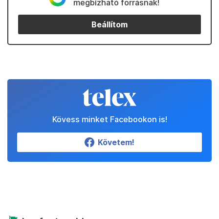
megbízható forrásnak!
Beállítom
Kövess minket Facebookon is!
Követem!