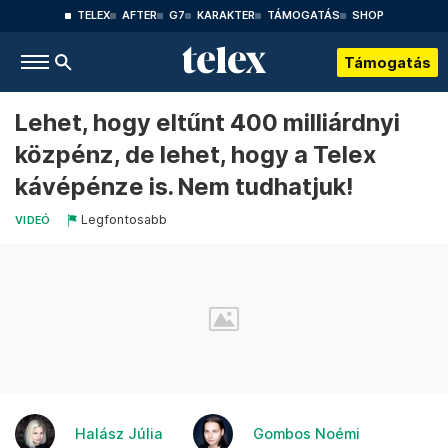
TELEX
AFTER
G7
KARAKTER
TÁMOGATÁS
SHOP
Támogatás
Lehet, hogy eltűnt 400 milliárdnyi
közpénz, de lehet, hogy a Telex
kávépénze is. Nem tudhatjuk!
Legfontosabb
VIDEÓ
Halász Júlia
Gombos Noémi