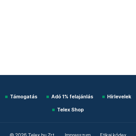
Támogatás
Adó 1% felajánlás
Hírlevelek
Telex Shop
© 2026 Telex.hu Zrt.
Impresszum
Etikai kódex