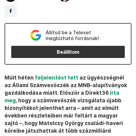
Állítsd be a Telexet
megbízható forrásnak!
Beállítom
Múlt héten
feljelentést tett
az ügyészségnél
az Állami Számvevőszék az MNB-alapítványok
gazdálkodása miatt. Először a Direkt36
írta
meg
, hogy a számvevőszék vizsgálata újabb
bizonyítékot jelenthet arra – amit az elmúlt
években részleteiben már feltárt a magyar
sajtó –, hogy Matolcsy György családi-haveri
köreibe játszhattak át több százmilliárd