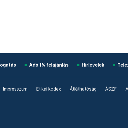
ogatás
Adó 1% felajánlás
Hírlevelek
Tele
Impresszum
Etikai kódex
Átláthatóság
ÁSZF
A
Süti beállítások
Szabályzatok
Kommentelési szabály