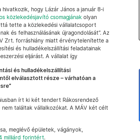
 hivatkozik, hogy Lázár János a január 8-i
tos közlekedésjavító csomagjának
olyan
lttá tette a közlekedési vállalatcsoport
nak és felhasználásának újragondolását”. Az
Zrt. forráshiány miatt érvénytelenítette a
ítési és hulladékelszállítási feladatainak
eszerzési eljárást. A vállalat így
ási és hulladékelszállítási
től elválasztott része – várhatóan a
ésre”
úniusban írt ki két tendert Rákosrendező
e nem találtak vállalkozókat. A MÁV két célt
ása, meglévő épületek, vágányok,
4 milliárd forintért
.