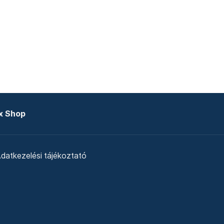
x Shop
datkezelési tájékoztató
zat
Telex Sales