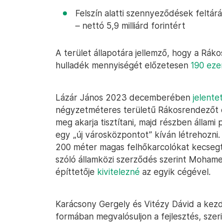
Felszín alatti szennyeződések feltárá
– nettó 5,9 milliárd forintért
A terület állapotára jellemző, hogy a Ráko
hulladék mennyiségét előzetesen
190 eze
Lázár János 2023 decemberében
jelente
négyzetméteres területű Rákosrendezőt el
meg akarja tisztítani, majd részben álla
egy „új városközpontot” kíván létrehozni. 
200 méter magas felhőkarcolókat kecsegt
szóló államközi szerződés szerint Mohamed
építtetője
kivitelezné
az egyik cégével.
Karácsony Gergely és Vitézy Dávid a kezd
formában megvalósuljon a fejlesztés, sze