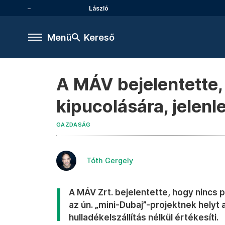
László
Menü
Kereső
A MÁV bejelentette
kipucolására, jelenle
GAZDASÁG
Tóth Gergely
A MÁV Zrt. bejelentette, hogy nincs
az ún. „mini-Dubaj”-projektnek helyt
hulladékelszállítás nélkül értékesíti.