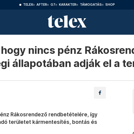
TELEX
AFTER
G7
KARAKTER
TÁMOGATÁS
SHOP
, hogy nincs pénz Rákosre
gi állapotában adják el a te
 pénz Rákosrendező rendbetételére, így
 adó területet kármentesítés, bontás és