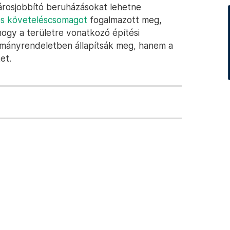
városjobbító beruházásokat lehetne
s követeléscsomagot
fogalmazott meg,
hogy a területre vonatkozó építési
ormányrendeletben állapítsák meg, hanem a
et.