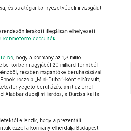
sa, és stratégiai környezetvédelmi vizsgálat
srendezőn lerakott illegálisan elhelyezett
r köbméterre becsülték
.
tte be
, hogy a kormány az 1,3 millió
ső körben nagyjából 20 milliárd forintból
mi pénzből, részben magántőke beruházásával
Ennek része a „Mini-Dubaj”-ként elhíresült,
ető/fenyegető beruházás, amit az erről
 Alabbar dubaji milliárdos, a Burdzs Kalifa
etektől ellenzik, hogy a prezentált
rintük ezzel a kormány elherdálja Budapest