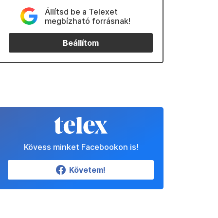
Állítsd be a Telexet
megbízható forrásnak!
Beállítom
Kövess minket Facebookon is!
Követem!