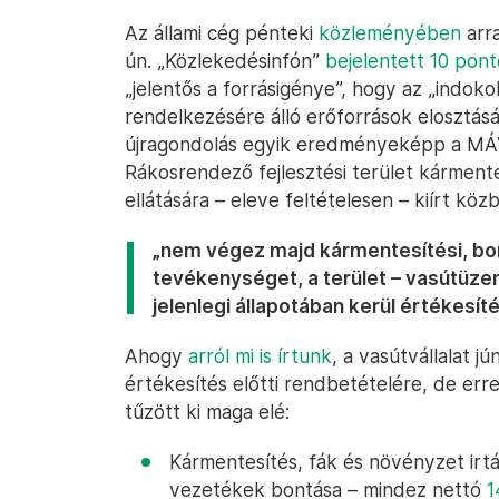
Az állami cég pénteki
közleményében
arra
ún. „Közlekedésinfón”
bejelentett 10 pon
„jelentős a forrásigénye”, hogy az „indoko
rendelkezésére álló erőforrások elosztásá
újragondolás egyik eredményeképp a MÁV 
Rákosrendező fejlesztési terület kármentes
ellátására – eleve feltételesen – kiírt közb
„nem végez majd kármentesítési, bont
tevékenységet, a terület – vasútüzem
jelenlegi állapotában kerül értékesít
Ahogy
arról mi is írtunk
, a vasútvállalat j
értékesítés előtti rendbetételére, de err
tűzött ki maga elé:
Kármentesítés, fák és növényzet irt
vezetékek bontása – mindez nettó
1