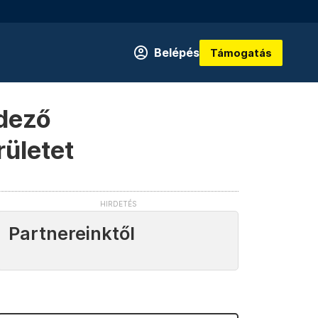
Belépés
Támogatás
ndező
rületet
Partnereinktől