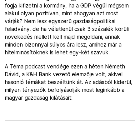
fogja kifizetni a kormány, ha a GDP végül mégsem
alakul olyan pozitívan, mint ahogyan azt most
várják? Nem lesz egyszerű gazdaságpolitikai
feladvány, de ha véletlenül csak 3 százalék körüli
növekedés mellett kell majd megoldani, annak
minden bizonnyal súlyos ára lesz, amihez már a
hitelminősítőknek is lehet egy-két szavuk.
A Téma podcast vendége ezen a héten Németh
Dávid, a K&H Bank vezető elemzője volt, akivel
hasonló témákat beszéltünk át. Az adásból kiderül,
milyen tényezők befolyásolják most leginkább a
magyar gazdaság kilátásait: