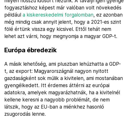
milyen hosszú idősort nézünk. A tavalyi igen gyenge
fogyasztáshoz képest már valóban volt növekedés
például
a kiskereskedelmi forgalomban
, ez azonban
még mindig csak annyit jelent, hogy a 2021-es szint
fölé értünk vissza egy kicsivel. Ettől tehát nem
lehet azt várni, hogy megnyomja a magyar GDP-t.
Európa ébredezik
A másik lehetőség, ami pluszban lehúzhatta a GDP-
t, az export: Magyarországnál nagyon nyitott
gazdaságként sok múlik a kivitelen, ami mostanában
gyengélkedett. Itt érdemes áttérni az európai
adatokra, amelyek magyarázhatnák, ha a kivitelnél
kellene keresni a nagyobb problémát, de nem
látszik, hogy az EU-ban a miénkhez hasonló
zsugorodás lenne.