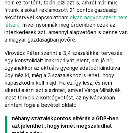
nem ez történt, talán jelzi azt is, amiről már mi is
írtunk a sokat reklámozott 21 pontos gazdasági
akciótervvel kapcsolatban:
olyan nagyon azért nem
látszik
, mivel nyomnák meg érdemben ezek az
intézkedések azt, amennyi alapvetően is benne van
a magyar gazdaságban jövőre.
Virovácz Péter szerint a 3,4 százalékkal tervezés
egy konszolidált makropályát jelent, ami jó hír,
ugyanakkor az aktuális gyenge adatból kiindulva
úgy néz ki, még a 3 százalékhoz is lehet, hogy
kapaszkodni kell majd. Ha ez így lesz, és nem
sikerül elérni azt a szintet, amivel Varga Mihályék
most terveik a költségvetést, az nyilvánvalóan
érinteni fogja a bevételi oldalt:
néhány százalékpontos eltérés a GDP-ben
azt jelentheti, hogy ismét megszaladhat