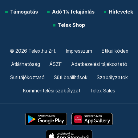
Támogatás
Adó 1% felajánlás
Hírlevelek
Telex Shop
© 2026 Telex.hu Zrt.
Impresszum
Etikai kódex
Átláthatóság
ÁSZF
Adatkezelési tájékoztató
Sütitájékoztató
Süti beállítások
Szabályzatok
Kommentelési szabályzat
Telex Sales