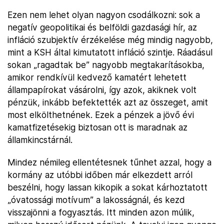
Ezen nem lehet olyan nagyon csodálkozni: sok a
negatív geopolitikai és belföldi gazdasági hír, az
infláció szubjektív érzékelése még mindig nagyobb,
mint a KSH által kimutatott infláció szintje. Ráadásul
sokan „ragadtak be” nagyobb megtakarításokba,
amikor rendkívül kedvező kamatért lehetett
állampapírokat vásárolni, így azok, akiknek volt
pénzük, inkább befektették azt az összeget, amit
most elkölthetnének. Ezek a pénzek a jövő évi
kamatfizetésekig biztosan ott is maradnak az
államkincstárnál.
Mindez némileg ellentétesnek tűnhet azzal, hogy a
kormány az utóbbi időben már elkezdett arról
beszélni, hogy lassan kikopik a sokat kárhoztatott
„óvatossági motívum” a lakosságnál, és kezd
visszajönni a fogyasztás. Itt minden azon múlik,