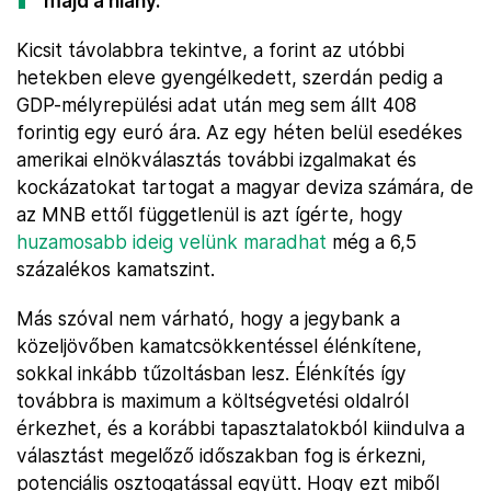
majd a hiány.
Kicsit távolabbra tekintve, a forint az utóbbi
hetekben eleve gyengélkedett, szerdán pedig a
GDP-mélyrepülési adat után meg sem állt 408
forintig egy euró ára. Az egy héten belül esedékes
amerikai elnökválasztás további izgalmakat és
kockázatokat tartogat a magyar deviza számára, de
az MNB ettől függetlenül is azt ígérte, hogy
huzamosabb ideig velünk maradhat
még a 6,5
százalékos kamatszint.
Más szóval nem várható, hogy a jegybank a
közeljövőben kamatcsökkentéssel élénkítene,
sokkal inkább tűzoltásban lesz. Élénkítés így
továbbra is maximum a költségvetési oldalról
érkezhet, és a korábbi tapasztalatokból kiindulva a
választást megelőző időszakban fog is érkezni,
potenciális osztogatással együtt. Hogy ezt miből