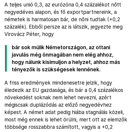
A teljes unió 0,3, az eurózóna 0,4 százalékot nőtt
negyedéves alapon, és fő exportpartnereink, a
németek is harmatosan bár, de nőni tudtak (+0,2
százalék). Ebből persze az is látszik, jegyezte meg
Virovácz Péter, hogy
bár sok múlik Németországon, az ottani
javulás még önmagában nem elég ahhoz,
hogy nálunk kisimuljon a helyzet, ahhoz más
tényezők is szükségesek lennének.
A friss eredmények mindenesetre jelzik, hogy
éledezik az EU gazdasága, és bár a 0,4 százalékos
növekedést soknak nem lehet nevezni, azért
mégiscsak duplázódás az előző negyedévhez
képest. A német adat pedig hiába stagnálás közeli,
most még ennek is lehet örülni, mert ott az elemzők
többsége rosszabbra számított, vagyis a +0,2