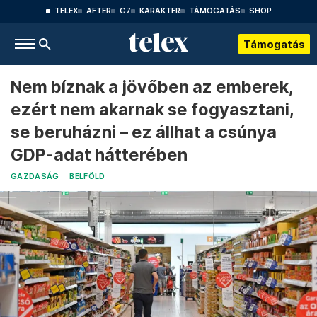
TELEX
AFTER
G7
KARAKTER
TÁMOGATÁS
SHOP
Támogatás
Nem bíznak a jövőben az emberek,
ezért nem akarnak se fogyasztani,
se beruházni – ez állhat a csúnya
GDP-adat hátterében
GAZDASÁG
BELFÖLD