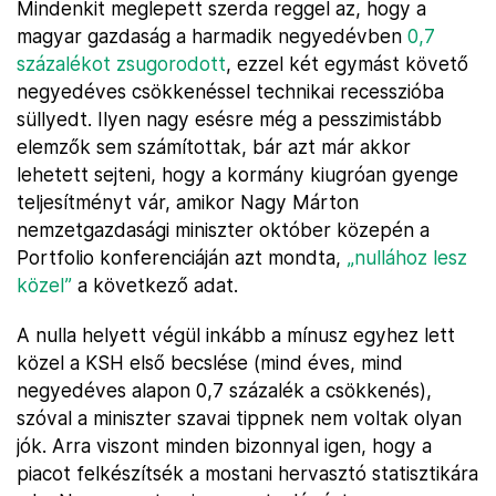
Mindenkit meglepett szerda reggel az, hogy a
magyar gazdaság a harmadik negyedévben
0,7
százalékot zsugorodott
, ezzel két egymást követő
negyedéves csökkenéssel technikai recesszióba
süllyedt. Ilyen nagy esésre még a pesszimistább
elemzők sem számítottak, bár azt már akkor
lehetett sejteni, hogy a kormány kiugróan gyenge
teljesítményt vár, amikor Nagy Márton
nemzetgazdasági miniszter október közepén a
Portfolio konferenciáján azt mondta,
„nullához lesz
közel”
a következő adat.
A nulla helyett végül inkább a mínusz egyhez lett
közel a KSH első becslése (mind éves, mind
negyedéves alapon 0,7 százalék a csökkenés),
szóval a miniszter szavai tippnek nem voltak olyan
jók. Arra viszont minden bizonnyal igen, hogy a
piacot felkészítsék a mostani hervasztó statisztikára