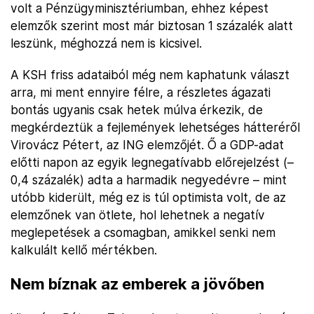
volt a Pénzügyminisztériumban, ehhez képest
elemzők szerint most már biztosan 1 százalék alatt
leszünk, méghozzá nem is kicsivel.
A KSH friss adataiból még nem kaphatunk választ
arra, mi ment ennyire félre, a részletes ágazati
bontás ugyanis csak hetek múlva érkezik, de
megkérdeztük a fejlemények lehetséges hátteréről
Virovácz Pétert, az ING elemzőjét. Ő a GDP-adat
előtti napon az egyik legnegatívabb előrejelzést (–
0,4 százalék) adta a harmadik negyedévre – mint
utóbb kiderült, még ez is túl optimista volt, de az
elemzőnek van ötlete, hol lehetnek a negatív
meglepetések a csomagban, amikkel senki nem
kalkulált kellő mértékben.
Nem bíznak az emberek a jövőben