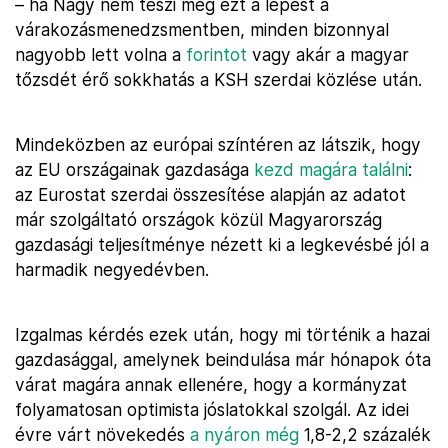
– ha Nagy nem teszi meg ezt a lépést a
várakozásmenedzsmentben, minden bizonnyal
nagyobb lett volna a
forintot
vagy akár a magyar
tőzsdét érő sokkhatás a KSH szerdai közlése után.
Mindeközben az európai színtéren az látszik, hogy
az EU országainak gazdasága
kezd magára találni
:
az Eurostat szerdai összesítése alapján az adatot
már szolgáltató országok közül Magyarország
gazdasági teljesítménye nézett ki a legkevésbé jól a
harmadik negyedévben.
Izgalmas kérdés ezek után, hogy mi történik a hazai
gazdasággal, amelynek beindulása már hónapok óta
várat magára annak ellenére, hogy a kormányzat
folyamatosan optimista jóslatokkal szolgál. Az idei
évre várt növekedés
a nyáron még
1,8-2,2 százalék