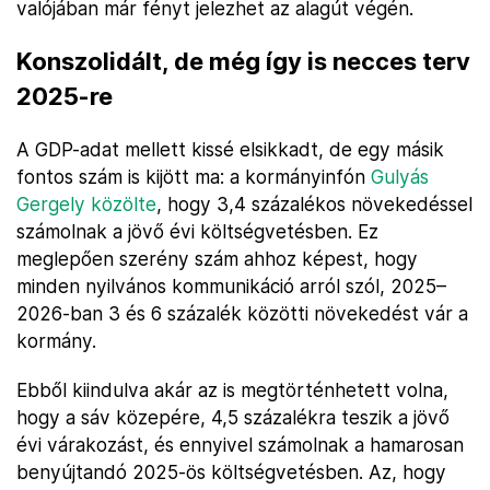
valójában már fényt jelezhet az alagút végén.
Konszolidált, de még így is necces terv
2025-re
A GDP-adat mellett kissé elsikkadt, de egy másik
fontos szám is kijött ma: a kormányinfón
Gulyás
Gergely közölte
, hogy 3,4 százalékos növekedéssel
számolnak a jövő évi költségvetésben. Ez
meglepően szerény szám ahhoz képest, hogy
minden nyilvános kommunikáció arról szól, 2025–
2026-ban 3 és 6 százalék közötti növekedést vár a
kormány.
Ebből kiindulva akár az is megtörténhetett volna,
hogy a sáv közepére, 4,5 százalékra teszik a jövő
évi várakozást, és ennyivel számolnak a hamarosan
benyújtandó 2025-ös költségvetésben. Az, hogy