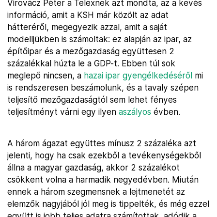
Virovácz Péter a Telexnek azt mondta, az a kevés
információ, amit a KSH már közölt az adat
hátteréről, megegyezik azzal, amit a saját
modelljükben is számoltak: ez alapján az ipar, az
építőipar és a mezőgazdaság együttesen 2
százalékkal húzta le a GDP-t. Ebben túl sok
meglepő nincsen, a
hazai ipar gyengélkedéséről
mi
is rendszeresen beszámolunk, és a tavaly szépen
teljesítő mezőgazdaságtól sem lehet fényes
teljesítményt várni egy ilyen
aszályos
évben.
A három ágazat együttes mínusz 2 százaléka azt
jelenti, hogy ha csak ezekből a tevékenységekből
állna a magyar gazdaság, akkor 2 százalékot
csökkent volna a harmadik negyedévben. Miután
ennek a három szegmensnek a lejtmenetét az
elemzők nagyjából jól meg is tippelték, és még ezzel
együtt is jobb teljes adatra számítottak, adódik a