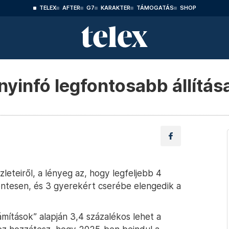
TELEX
AFTER
G7
KARAKTER
TÁMOGATÁS
SHOP
yinfó legfontosabb állítás
leteiről, a lényeg az, hogy legfeljebb 4
mentesen, és 3 gyerekért cserébe elengedik a
mítások” alapján 3,4 százalékos lehet a