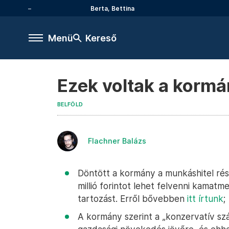
Berta, Bettina
Menü
Kereső
Ezek voltak a kormán
BELFÖLD
Flachner Balázs
Döntött a kormány a munkáshitel rész
millió forintot lehet felvenni kamat
tartozást. Erről bővebben
itt írtunk
;
A kormány szerint a „konzervatív szá