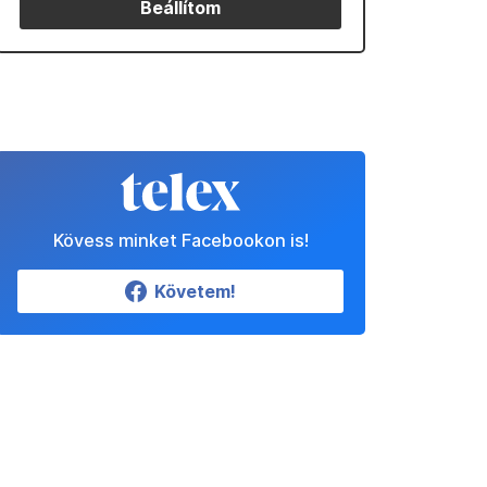
Beállítom
Kövess minket Facebookon is!
Követem!