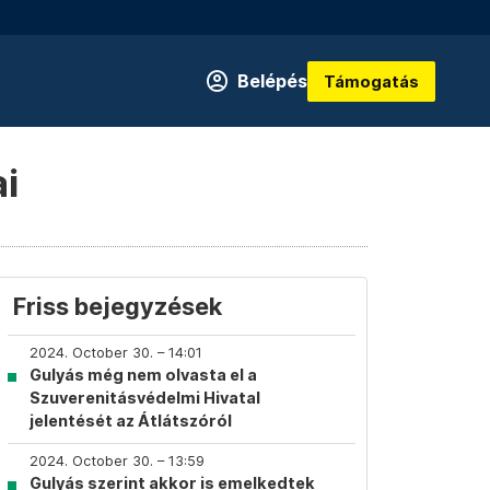
Belépés
Támogatás
ai
Friss bejegyzések
2024. October 30. – 14:01
Gulyás még nem olvasta el a
Szuverenitásvédelmi Hivatal
jelentését az Átlátszóról
2024. October 30. – 13:59
Gulyás szerint akkor is emelkedtek