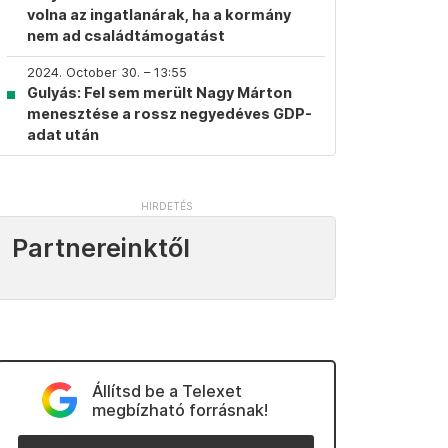
volna az ingatlanárak, ha a kormány
nem ad családtámogatást
2024. October 30. – 13:55
Gulyás: Fel sem merült Nagy Márton
menesztése a rossz negyedéves GDP-
adat után
Partnereinktől
Állítsd be a Telexet
megbízható forrásnak!