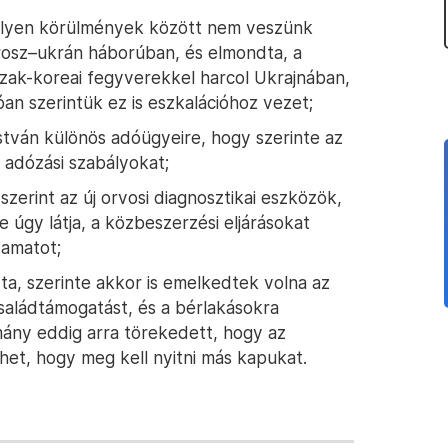
ilyen körülmények között nem veszünk
rosz–ukrán háborúban, és elmondta, a
szak-koreai fegyverekkel harcol Ukrajnában,
an szerintük ez is eszkalációhoz vezet;
stván különös adóügyeire, hogy szerinte az
z adózási szabályokat;
erint az új orvosi diagnosztikai eszközök,
 úgy látja, a közbeszerzési eljárásokat
yamatot;
dta, szerinte akkor is emelkedtek volna az
saládtámogatást, és a bérlakásokra
mány eddig arra törekedett, hogy az
het, hogy meg kell nyitni más kapukat.