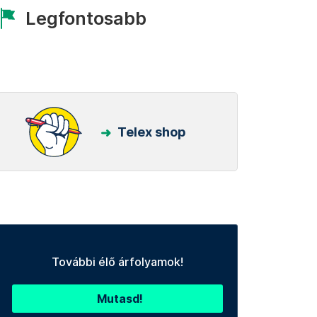
Legfontosabb
Telex shop
További élő árfolyamok!
Mutasd!