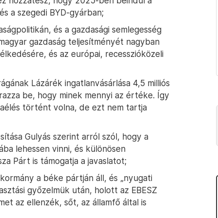
ez hozzátesz, hogy 2025-ben beindul a
és a szegedi BYD-gyárban;
daságpolitikán, és a gazdasági semlegesség
 magyar gazdaság teljesítményét nagyban
kedésére, és az európai, recesszióközeli
ágának Lázárék ingatlanvásárlása 4,5 milliós
árazza be, hogy minek mennyi az értéke. Így
élés történt volna, de ezt nem tartja
tása Gulyás szerint arról szól, hogy a
ba lehessen vinni, és különösen
a Párt is támogatja a javaslatot;
 kormány a béke pártján áll, és „nyugati
lasztási győzelmük után, holott az EBESZ
et az ellenzék, sőt, az államfő által is