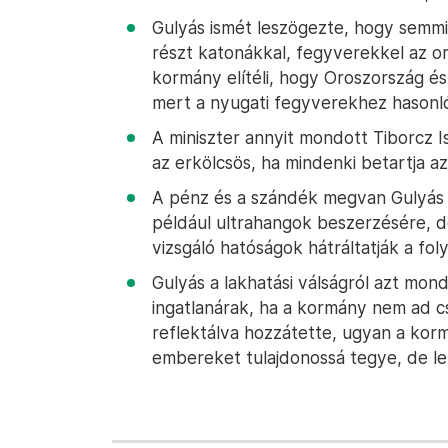
Gulyás ismét leszögezte, hogy semm
részt katonákkal, fegyverekkel az o
kormány elítéli, hogy Oroszország é
mert a nyugati fegyverekhez hasonló
A miniszter annyit mondott Tiborcz I
az erkölcsös, ha mindenki betartja a
A pénz és a szándék megvan Gulyás sz
például ultrahangok beszerzésére, de
vizsgáló hatóságok hátráltatják a fol
Gulyás a lakhatási válságról azt mon
ingatlanárak, ha a kormány nem ad c
reflektálva hozzátette, ugyan a kor
embereket tulajdonossá tegye, de le