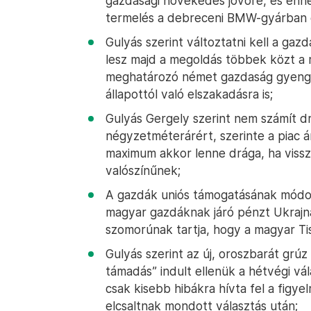
gazdasági növekedés jövőre, és ehh
termelés a debreceni BMW-gyárban 
Gulyás szerint változtatni kell a gaz
lesz majd a megoldás többek közt a
meghatározó német gazdaság gyengél
állapottól való elszakadásra is;
Gulyás Gergely szerint nem számít dr
négyzetméterárért, szerinte a piac 
maximum akkor lenne drága, ha vissza
valószínűnek;
A gazdák uniós támogatásának módosí
magyar gazdáknak járó pénzt Ukrajná
szomorúnak tartja, hogy a magyar Tisz
Gulyás szerint az új, oroszbarát grúz
támadás” indult ellenük a hétvégi vá
csak kisebb hibákra hívta fel a figyelm
elcsaltnak mondott választás után;