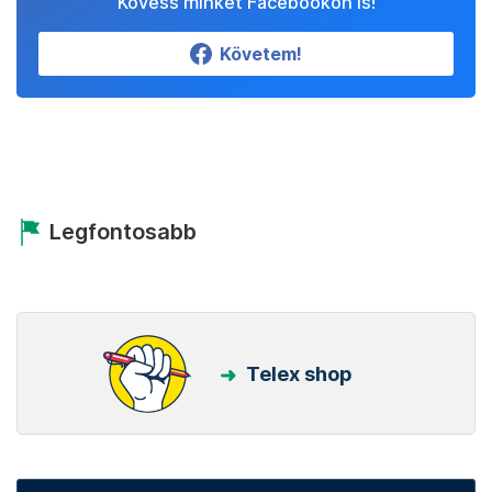
Kövess minket Facebookon is!
Követem!
Legfontosabb
Telex shop