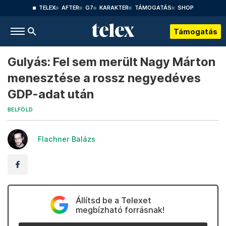
TELEX
AFTER
G7
KARAKTER
TÁMOGATÁS
SHOP
Támogatás
Gulyás: Fel sem merült Nagy Márton
menesztése a rossz negyedéves
GDP-adat után
BELFÖLD
Flachner Balázs
Állítsd be a Telexet
megbízható forrásnak!