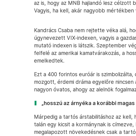
az is, hogy az MNB hajlandó lesz célzott 
Vagyis, ha kell, akár nagyobb mértékben 
Kandrács Csaba nem rejtette véka alá, ho
úgynevezett VIX-indexen, vagyis a gazdas
mutató indexen is látszik. Szeptember vé
felfelé az amerikai kamatvárakozás, a ho
emelkedtek.
Ezt a 400 forintos euróár is szimbolizálta
mozgott, érdemi dráma egyelőre nincsen 
nagyon óvatos, ahogy az alelnök fogalmaz
„hosszú az árnyéka a korábbi magas i
Márpedig a tartós árstabilitáshoz az kell, 
talán egy kicsit a kormánynak is címezve
megalapozott növekedésnek csak a tartós 