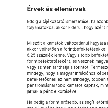
Érvek és ellenérvek
Eddig a tájékoztató ismertetése, ha azo
folyamatokba, akkor kiderül, hogy azért 
Mi szólt a kamatok változatlanul hagyása 
akkor vélhetően a forintbefektetésekkel 
6,25 százalék lenne. Vagyis több befektet
forintbefektetésekért, és vesznek magyar
vagy szinten tarthatja a forintot. Termés
mindegy, hogy a magyar inflációhoz képe
befektetőknek ez nem mindegy, többen te
pénzromlásnál több kamatot kapnak, mint
járnak a pénz elköltésével.
Ha pedig a forint erősebb, az segít letörni