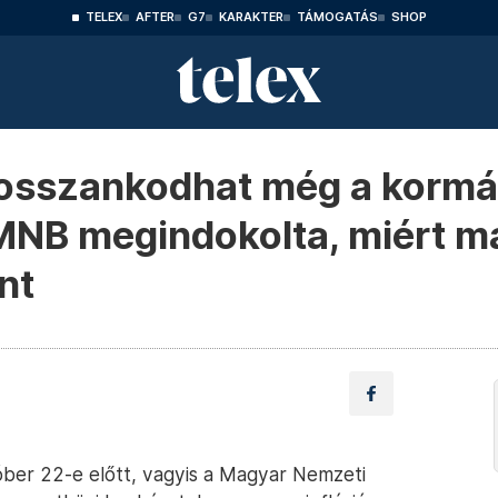
TELEX
AFTER
G7
KARAKTER
TÁMOGATÁS
SHOP
 bosszankodhat még a korm
MNB megindokolta, miért m
nt
tóber 22-e előtt, vagyis a Magyar Nemzeti