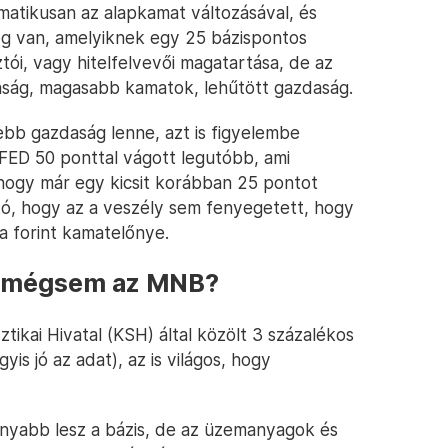
atikusan az alapkamat változásával, és
ég van, amelyiknek egy 25 bázispontos
tói, vagy hitelfelvevői magatartása, de az
aság, magasabb kamatok, lehűtött gazdaság.
ebb gazdaság lenne, azt is figyelembe
FED 50 ponttal vágott legutóbb, ami
 hogy már egy kicsit korábban 25 pontot
ó, hogy az a veszély sem fenyegetett, hogy
a forint kamatelőnye.
t mégsem az MNB?
tikai Hivatal (KSH) által közölt 3 százalékos
gyis jó az adat), az is világos, hogy
onyabb lesz a bázis, de az üzemanyagok és