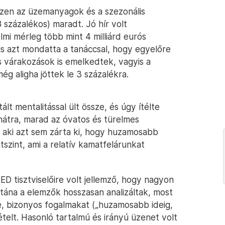
iszen az üzemanyagok és a szezonális
8 százalékos) maradt. Jó hír volt
i mérleg több mint 4 milliárd eurós
s azt mondatta a tanáccsal, hogy egyelőre
iós várakozások is emelkedtek, vagyis a
 aligha jöttek le 3 százalékra.
lt mentalitással ült össze, és úgy ítélte
átra, marad az óvatos és türelmes
, aki azt sem zárta ki, hogy huzamosabb
szint, ami a relatív kamatfelárunkat
 tisztviselőire volt jellemző, hogy nagyon
tána a elemzők hosszasan analizáltak, most
e, bizonyos fogalmakat („huzamosabb ideig,
telt. Hasonló tartalmú és irányú üzenet volt