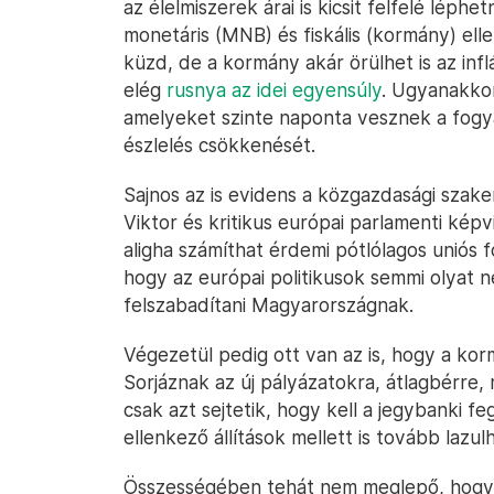
az élelmiszerek árai is kicsit felfelé lép
monetáris (MNB) és fiskális (kormány) elle
küzd, de a kormány akár örülhet is az in
elég
rusnya az idei egyensúly
. Ugyanakko
amelyeket szinte naponta vesznek a fogyas
észlelés csökkenését.
Sajnos az is evidens a közgazdasági sza
Viktor és kritikus európai parlamenti képv
aligha számíthat érdemi pótlólagos uniós f
hogy az európai politikusok semmi olyat 
felszabadítani Magyarországnak.
Végezetül pedig ott van az is, hogy a ko
Sorjáznak az új pályázatokra, átlagbérre,
csak azt sejtetik, hogy kell a jegybanki fe
ellenkező állítások mellett is tovább lazulh
Összességében tehát nem meglepő, hogy 