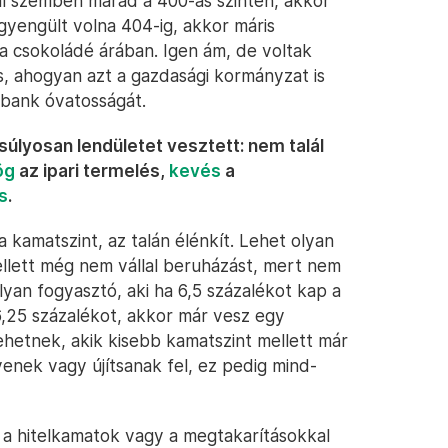
val szemben marad a 400-as szinten, akkor
t gyengült volna 404-ig, akkor máris
 a csokoládé árában. Igen ám, de voltak
, ahogyan azt a gazdasági kormányzat is
gybank óvatosságát.
úlyosan lendületet vesztett: nem talál
ög
az ipari termelés,
kevés
a
s
.
 kamatszint, az talán élénkít. Lehet olyan
ellett még nem vállal beruházást, mert nem
olyan fogyasztó, aki ha 6,5 százalékot kap a
6,25 százalékot, akkor már vesz egy
hetnek, akik kisebb kamatszint mellett már
yenek vagy újítsanak fel, ez pedig mind-
a hitelkamatok vagy a megtakarításokkal