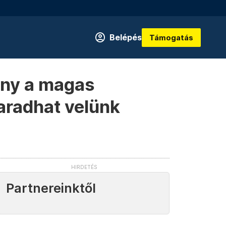
Belépés
Támogatás
ány a magas
aradhat velünk
Partnereinktől