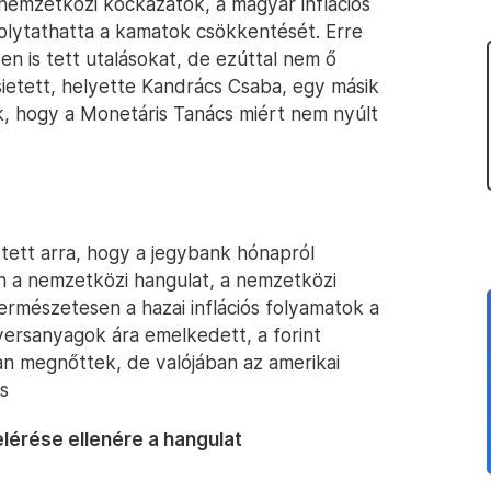
nemzetközi kockázatok, a magyar inflációs
folytathatta a kamatok csökkentését. Erre
n is tett utalásokat, de ezúttal nem ő
sietett, helyette Kandrács Csaba, egy másik
k, hogy a Monetáris Tanács miért nem nyúlt
tett arra, hogy a jegybank hónapról
n a nemzetközi hangulat, a nemzetközi
természetesen a hazai inflációs folyamatok a
ersanyagok ára emelkedett, a forint
an megnőttek, de valójában az amerikai
s
elérése ellenére a hangulat