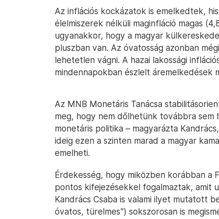
Az inflációs kockázatok is emelkedtek, h
élelmiszerek nélküli maginfláció magas (4,
ugyanakkor, hogy a magyar külkereskedelm
pluszban van. Az óvatosság azonban mégi
lehetetlen vágni. A hazai lakossági inflác
mindennapokban észlelt áremelkedések még
Az MNB Monetáris Tanácsa stabilitásorientá
meg, hogy nem dőlhetünk továbbra sem h
monetáris politika – magyarázta Kandrács
ideig ezen a szinten marad a magyar kamat
emelheti.
Érdekesség, hogy miközben korábban a FED
pontos kifejezésekkel fogalmaztak, amit u
Kandrács Csaba is valami ilyet mutatott b
óvatos, türelmes”) sokszorosan is megismé