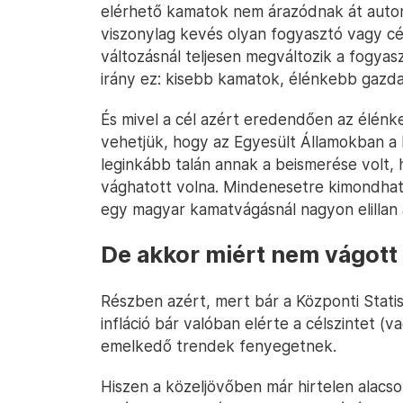
elérhető kamatok nem árazódnak át autom
viszonylag kevés olyan fogyasztó vagy c
változásnál teljesen megváltozik a fogyasz
irány ez: kisebb kamatok, élénkebb gazd
És mivel a cél azért eredendően az élénk
vehetjük, hogy az Egyesült Államokban a 
leginkább talán annak a beismerése volt,
vághatott volna. Mindenesetre kimondhat
egy magyar kamatvágásnál nagyon elillan 
De akkor miért nem vágot
Részben azért, mert bár a Központi Statisz
infláció bár valóban elérte a célszintet (va
emelkedő trendek fenyegetnek.
Hiszen a közeljövőben már hirtelen alacs