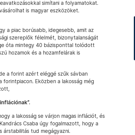
beavatkozásokkal simítani a folyamatokat.
vásárolhat is magyar eszközöket.
gy a piac borúsabb, idegesebb, amit az
ági szereplők félelmét, bizonytalanságát
ge óta mintegy 40 bázisponttal tolódott
sszú hozamok és a hozamfelárak is
, de a forint azért eléggé szűk sávban
a forintpiacon. Eközben a lakosság még
ott,
nflációnak”.
hogy a lakosság se várjon magas inflációt, és
, Kandrács Csaba úgy fogalmazott, hogy a
árstabilitás tud megágyazni.