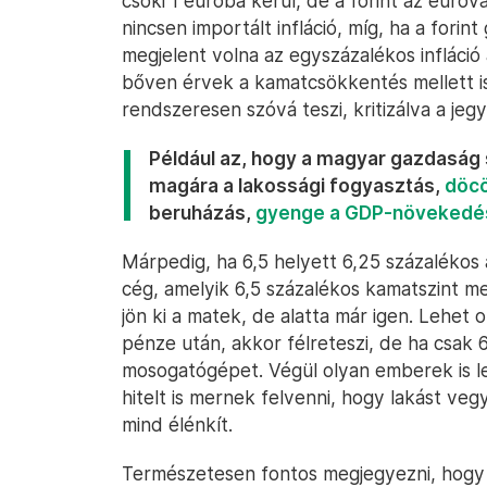
csoki 1 euróba kerül, de a forint az euró
nincsen importált infláció, míg, ha a forin
megjelent volna az egyszázalékos infláció
bőven érvek a kamatcsökkentés mellett is
rendszeresen szóvá teszi, kritizálva a je
Például az, hogy a magyar gazdaság s
magára a lakossági fogyasztás,
döc
beruházás,
gyenge a GDP-növekedé
Márpedig, ha 6,5 helyett 6,25 százalékos a
cég, amelyik 6,5 százalékos kamatszint m
jön ki a matek, de alatta már igen. Lehet 
pénze után, akkor félreteszi, de ha csak 
mosogatógépet. Végül olyan emberek is le
hitelt is mernek felvenni, hogy lakást veg
mind élénkít.
Természetesen fontos megjegyezni, hogy 