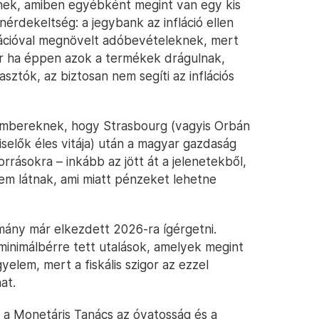
hetnek, amiben egyébként megint van egy kis
nérdekeltség: a jegybank az infláció ellen
flációval megnövelt adóbevételeknek, mert
r ha éppen azok a termékek drágulnak,
ztók, az biztosan nem segíti az inflációs
kembereknek, hogy Strasbourg (vagyis Orbán
iselők éles vitája) után a magyar gazdaság
orrásokra – inkább az jött át a jelenetekből,
nem látnak, ami miatt pénzeket lehetne
rmány már elkezdett 2026-ra ígérgetni.
 minimálbérre tett utalások, amelyek megint
gyelem, mert a fiskális szigor az ezzel
at.
a Monetáris Tanács az óvatosság és a