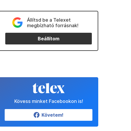
Állítsd be a Telexet
megbízható forrásnak!
Beállítom
Kövess minket Facebookon is!
Követem!