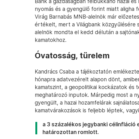
Bank a gazdaságban felbukkanó hazai és 
nyomás és a gyengülő forint miatt aligha 
Virág Barnabás MNB-alelnök már előzetese
értékelt, mert a Világbank közgyűlésére 
alelnök mondta el kedd délután a sajtóna
kamatokhoz.
Óvatosság, türelem
Kandrács Csaba a tájékoztatón emlékezte
hónapra adatvezérelt alapon dönt, amibe
kamatszint, a geopolitikai kockázatok és 
meghatározó inputok. Márpedig most a ny
gyengült, a hazai hozamfelárak sajnálatos
kamatvárakozások is feljebb léptek, vagyi
a 3 százalékos jegybanki célinfláció 
határozottan romlott.