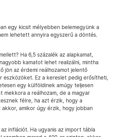
nban egy kicsit mélyebben belemegyünk a
nem lehetett annyira egyszerű a döntés.
mellett? Ha 6,5 százalék az alapkamat,
nagyobb kamatot lehet realizálni, mintha
ő jön az érdemi reálhozamot jelentő
 eszközöket. Ez a kereslet pedig erősítheti,
zetesen egy külföldinek amúgy teljesen
st mekkora a reálhozam, de a magyar
sznek félre, ha azt érzik, hogy a
 akkor, amikor úgy érzik, hogy jobban
 az inflációt. Ha ugyanis az import tábla