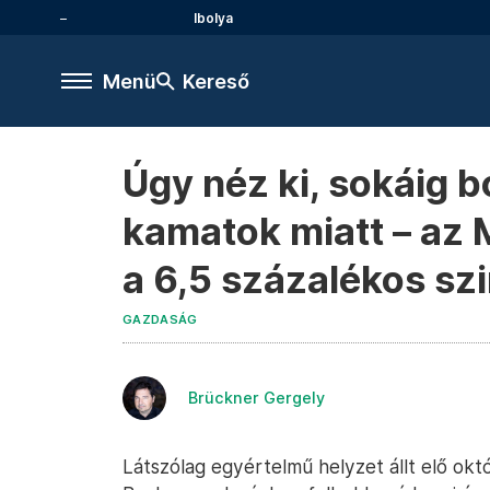
Ibolya
Menü
Kereső
Úgy néz ki, sokáig
kamatok miatt – az 
a 6,5 százalékos szi
GAZDASÁG
Brückner Gergely
Látszólag egyértelmű helyzet állt elő ok