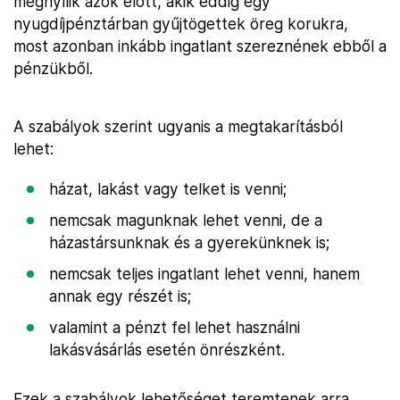
megnyílik azok előtt, akik eddig egy
nyugdíjpénztárban gyűjtögettek öreg korukra,
most azonban inkább ingatlant szereznének ebből a
pénzükből.
A szabályok szerint ugyanis a megtakarításból
lehet:
házat, lakást vagy telket is venni;
nemcsak magunknak lehet venni, de a
házastársunknak és a gyerekünknek is;
nemcsak teljes ingatlant lehet venni, hanem
annak egy részét is;
valamint a pénzt fel lehet használni
lakásvásárlás esetén önrészként.
Ezek a szabályok lehetőséget teremtenek arra,