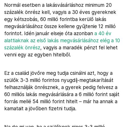
Normál esetben a lakásvásárláshoz minimum 20
százalék önrész kell, vagyis a 30 éves gyereknek
egy kétszobás, 60 millió forintba kerülő lakás
megvásárlásához össze kellene gyűjtenie 12 millió
forintot. Idén január elseje óta azonban
a 40 év
alattiaknak az első lakás megvásárlásához elég a 10
százalék önrész
, vagyis a maradék pénzt fel lehet
venni egy az egyben hitelből.
Ez a család jövőre meg tudja csinálni azt, hogy a
szülők 3-3 millió forintos nyugdíj-megtakarítását
felhasználják önrésznek, a gyerek pedig felvesz a
60 milliós lakás megvásárlására a 6 millió forint saját
forrás mellé 54 millió forint hitelt – már ha annak a
kamatait a jövőben fizetni tudja.
Na de mi van, ha a szülőknek nincs 3-3 millió