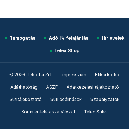
Támogatás
Adó 1% felajánlás
Hírlevelek
Telex Shop
© 2026 Telex.hu Zrt.
Impresszum
Etikai kódex
Átláthatóság
ÁSZF
Adatkezelési tájékoztató
Sütitájékoztató
Süti beállítások
Szabályzatok
Kommentelési szabályzat
Telex Sales