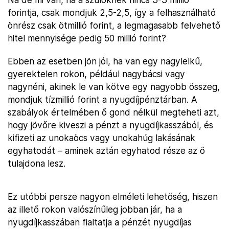
forintja, csak mondjuk 2,5-2,5, így a felhasználható
önrész csak ötmillió forint, a legmagasabb felvehető
hitel mennyisége pedig 50 millió forint?
Ebben az esetben jön jól, ha van egy nagylelkű,
gyerektelen rokon, például nagybácsi vagy
nagynéni, akinek le van kötve egy nagyobb összeg,
mondjuk tízmillió forint a nyugdíjpénztárban. A
szabályok értelmében ő gond nélkül megteheti azt,
hogy jövőre kiveszi a pénzt a nyugdíjkasszából, és
kifizeti az unokaöcs vagy unokahúg lakásának
egyhatodát – aminek aztán egyhatod része az ő
tulajdona lesz.
Ez utóbbi persze nagyon elméleti lehetőség, hiszen
az illető rokon valószínűleg jobban jár, ha a
nyugdíjkasszában fialtatja a pénzét nyugdíjas