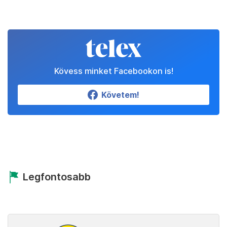
Kövess minket Facebookon is!
Követem!
Legfontosabb