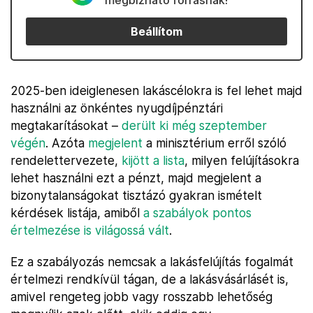
megbízható forrásnak!
Beállítom
2025-ben ideiglenesen lakáscélokra is fel lehet majd
használni az önkéntes nyugdíjpénztári
megtakarításokat –
derült ki még szeptember
végén
. Azóta
megjelent
a minisztérium erről szóló
rendelettervezete,
kijött a lista
, milyen felújításokra
lehet használni ezt a pénzt, majd megjelent a
bizonytalanságokat tisztázó gyakran ismételt
kérdések listája, amiből
a szabályok pontos
értelmezése is világossá vált
.
Ez a szabályozás nemcsak a lakásfelújítás fogalmát
értelmezi rendkívül tágan, de a lakásvásárlásét is,
amivel rengeteg jobb vagy rosszabb lehetőség