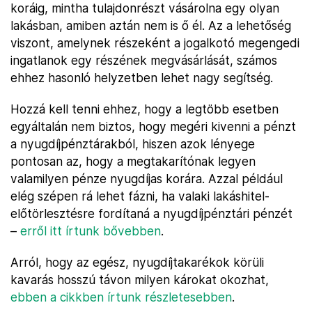
koráig, mintha tulajdonrészt vásárolna egy olyan
lakásban, amiben aztán nem is ő él. Az a lehetőség
viszont, amelynek részeként a jogalkotó megengedi
ingatlanok egy részének megvásárlását, számos
ehhez hasonló helyzetben lehet nagy segítség.
Hozzá kell tenni ehhez, hogy a legtöbb esetben
egyáltalán nem biztos, hogy megéri kivenni a pénzt
a nyugdíjpénztárakból, hiszen azok lényege
pontosan az, hogy a megtakarítónak legyen
valamilyen pénze nyugdíjas korára. Azzal például
elég szépen rá lehet fázni, ha valaki lakáshitel-
előtörlesztésre fordítaná a nyugdíjpénztári pénzét
–
erről itt írtunk bővebben
.
Arról, hogy az egész, nyugdíjtakarékok körüli
kavarás hosszú távon milyen károkat okozhat,
ebben a cikkben írtunk részletesebben
.