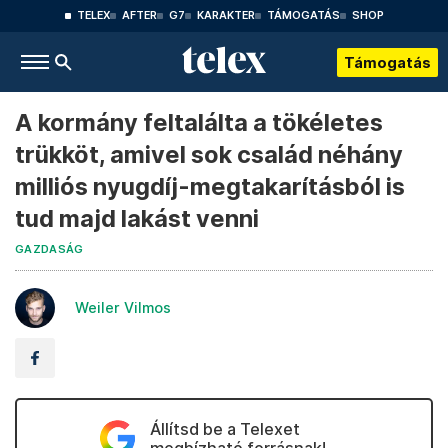
TELEX
AFTER
G7
KARAKTER
TÁMOGATÁS
SHOP
Támogatás
A kormány feltalálta a tökéletes
trükköt, amivel sok család néhány
milliós nyugdíj-megtakarításból is
tud majd lakást venni
GAZDASÁG
Weiler Vilmos
Állítsd be a Telexet