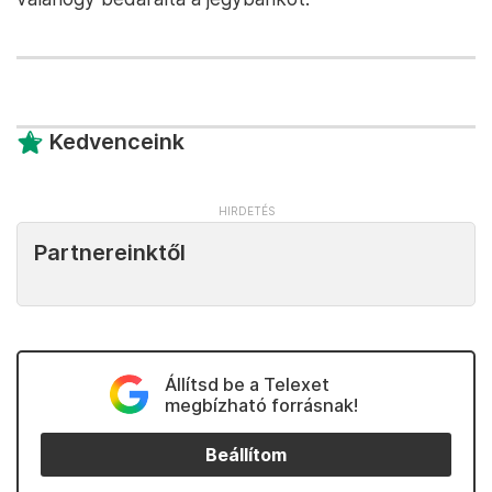
Kedvenceink
Partnereinktől
Állítsd be a Telexet
megbízható forrásnak!
Beállítom