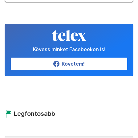
Kövess minket Facebookon is!
Követem!
Legfontosabb