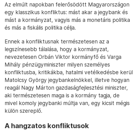
Az elmúlt napokban felerősödött Magyarországon
egy klasszikus konfliktus: mást akar a jegybank és
mást a kormányzat, vagyis más a monetáris politika
és más a fiskális politika célja.
Ennek a konfliktusnak természetesen az a
legszínesebb tálalása, hogy a kormányzat,
nevezetesen Orbán Viktor kormányfő és Varga
Mihály pénzügyminiszter milyen személyes
konfliktusba, kritikákba, hatalmi vetélkedésbe kerül
Matolcsy György jegybankelnökkel, illetve hogyan
reagál Nagy Márton gazdaságfejlesztési miniszter,
aki természetesen maga is a kormány tagja, de
mivel komoly jegybanki múltja van, egy kicsit mégis
külön szereplő.
A hangzatos konfliktusok