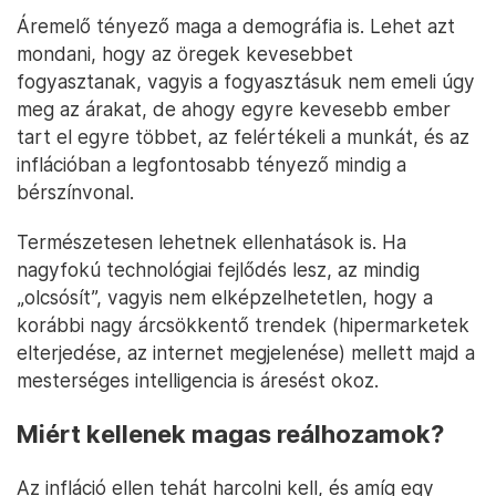
Áremelő tényező maga a demográfia is. Lehet azt
mondani, hogy az öregek kevesebbet
fogyasztanak, vagyis a fogyasztásuk nem emeli úgy
meg az árakat, de ahogy egyre kevesebb ember
tart el egyre többet, az felértékeli a munkát, és az
inflációban a legfontosabb tényező mindig a
bérszínvonal.
Természetesen lehetnek ellenhatások is. Ha
nagyfokú technológiai fejlődés lesz, az mindig
„olcsósít”, vagyis nem elképzelhetetlen, hogy a
korábbi nagy árcsökkentő trendek (hipermarketek
elterjedése, az internet megjelenése) mellett majd a
mesterséges intelligencia is áresést okoz.
Miért kellenek magas reálhozamok?
Az infláció ellen tehát harcolni kell, és amíg egy