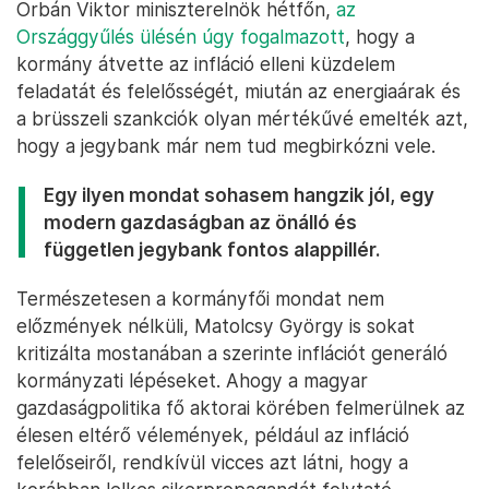
Orbán Viktor miniszterelnök hétfőn,
az
Országgyűlés ülésén úgy fogalmazott
, hogy a
kormány átvette az infláció elleni küzdelem
feladatát és felelősségét, miután az energiaárak és
a brüsszeli szankciók olyan mértékűvé emelték azt,
hogy a jegybank már nem tud megbirkózni vele.
Egy ilyen mondat sohasem hangzik jól, egy
modern gazdaságban az önálló és
független jegybank fontos alappillér.
Természetesen a kormányfői mondat nem
előzmények nélküli, Matolcsy György is sokat
kritizálta mostanában a szerinte inflációt generáló
kormányzati lépéseket. Ahogy a magyar
gazdaságpolitika fő aktorai körében felmerülnek az
élesen eltérő vélemények, például az infláció
felelőseiről, rendkívül vicces azt látni, hogy a