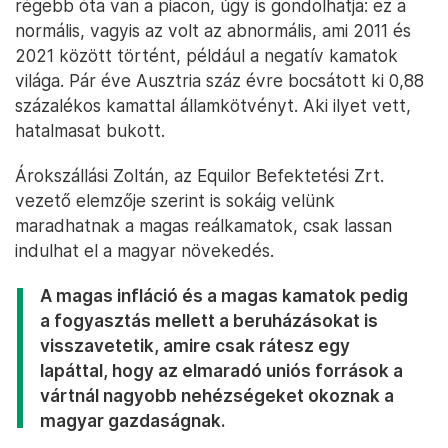
régebb óta van a piacon, úgy is gondolhatja: ez a
normális, vagyis az volt az abnormális, ami 2011 és
2021 között történt, például a negatív kamatok
világa. Pár éve Ausztria száz évre bocsátott ki 0,88
százalékos kamattal államkötvényt. Aki ilyet vett,
hatalmasat bukott.
Árokszállási Zoltán, az Equilor Befektetési Zrt.
vezető elemzője szerint is sokáig velünk
maradhatnak a magas reálkamatok, csak lassan
indulhat el a magyar növekedés.
A magas infláció és a magas kamatok pedig
a fogyasztás mellett a beruházásokat is
visszavetetik, amire csak rátesz egy
lapáttal, hogy az elmaradó uniós források a
vártnál nagyobb nehézségeket okoznak a
magyar gazdaságnak.