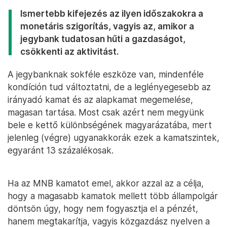
Ismertebb kifejezés az ilyen időszakokra a
monetáris szigorítás, vagyis az, amikor a
jegybank tudatosan hűti a gazdaságot,
csökkenti az aktivitást.
A jegybanknak sokféle eszköze van, mindenféle
kondíción tud változtatni, de a leglényegesebb az
irányadó kamat és az alapkamat megemelése,
magasan tartása. Most csak azért nem megyünk
bele e kettő különbségének magyarázatába, mert
jelenleg (végre) ugyanakkorák ezek a kamatszintek,
egyaránt 13 százalékosak.
Ha az MNB kamatot emel, akkor azzal az a célja,
hogy a magasabb kamatok mellett több állampolgár
döntsön úgy, hogy nem fogyasztja el a pénzét,
hanem megtakarítja, vagyis közgazdász nyelven a