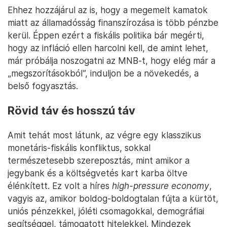
Ehhez hozzájárul az is, hogy a megemelt kamatok
miatt az államadósság finanszírozása is több pénzbe
kerül. Éppen ezért a fiskális politika bár megérti,
hogy az infláció ellen harcolni kell, de amint lehet,
már próbálja noszogatni az MNB-t, hogy elég már a
„megszorításokból”, induljon be a növekedés, a
belső fogyasztás.
Rövid táv és hosszú táv
Amit tehát most látunk, az végre egy klasszikus
monetáris-fiskális konfliktus, sokkal
természetesebb szereposztás, mint amikor a
jegybank és a költségvetés kart karba öltve
élénkített. Ez volt a híres
high-pressure economy
,
vagyis az, amikor boldog-boldogtalan fújta a kürtöt,
uniós pénzekkel, jóléti csomagokkal, demográfiai
segítséggel, támogatott hitelekkel. Mindezek