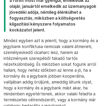
a forint most már gyengül, emelkedik az
olajár, januártól emelkedik az üzemanyagok
jövedéki adója, némileg élénkülhet a
fogyasztás, miközben a költségvetés
kiigazítási kényszere folyamatos
kockázatot jelent.
Mindez egyben azt is jelenti, hogy a kormány és a
jegybank konfliktusa nemcsak valami átmeneti,
személyeskedő cicaharc lesz, hanem az
intézmények szerepéből fakadó tartós
nézetkülönbség. És miközben sokat fogunk arról
hallani, hogy nehéz időkben az lenne a jó, ha a
kormány és a jegybank jobban kooperálna,
valójában addig örüljünk, ameddig látunk olyat,
hogy a kormány és a jegybank mást akar, ha
mindenben egyetértenek, akkor valaki feladta a
természetes célrendszerét, vagy a kormány már
valahogy bedarálta a jegybankot.