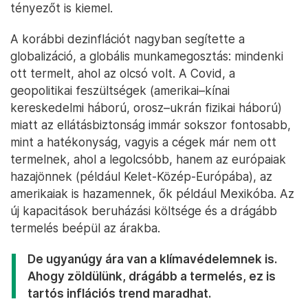
tényezőt is kiemel.
A korábbi dezinflációt nagyban segítette a
globalizáció, a globális munkamegosztás: mindenki
ott termelt, ahol az olcsó volt. A Covid, a
geopolitikai feszültségek (amerikai–kínai
kereskedelmi háború, orosz–ukrán fizikai háború)
miatt az ellátásbiztonság immár sokszor fontosabb,
mint a hatékonyság, vagyis a cégek már nem ott
termelnek, ahol a legolcsóbb, hanem az európaiak
hazajönnek (például Kelet-Közép-Európába), az
amerikaiak is hazamennek, ők például Mexikóba. Az
új kapacitások beruházási költsége és a drágább
termelés beépül az árakba.
De ugyanúgy ára van a klímavédelemnek is.
Ahogy zöldülünk, drágább a termelés, ez is
tartós inflációs trend maradhat.