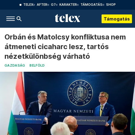
TELEX
AFTER
G7
KARAKTER
TÁMOGATÁS
SHOP
Támogatás
Orbán és Matolcsy konfliktusa nem
átmeneti cicaharc lesz, tartós
nézetkülönbség várható
GAZDASÁG
BELFÖLD