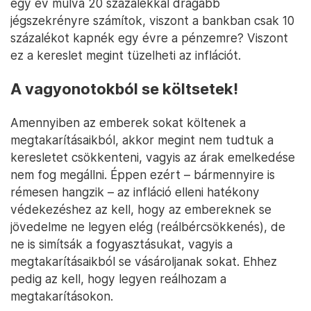
egy év múlva 20 százalékkal drágább
jégszekrényre számítok, viszont a bankban csak 10
százalékot kapnék egy évre a pénzemre? Viszont
ez a kereslet megint tüzelheti az inflációt.
A vagyonotokból se költsetek!
Amennyiben az emberek sokat költenek a
megtakarításaikból, akkor megint nem tudtuk a
keresletet csökkenteni, vagyis az árak emelkedése
nem fog megállni. Éppen ezért – bármennyire is
rémesen hangzik – az infláció elleni hatékony
védekezéshez az kell, hogy az embereknek se
jövedelme ne legyen elég (reálbércsökkenés), de
ne is simítsák a fogyasztásukat, vagyis a
megtakarításaikból se vásároljanak sokat. Ehhez
pedig az kell, hogy legyen reálhozam a
megtakarításokon.