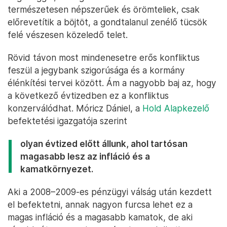
természetesen népszerűek és örömteliek, csak
előrevetítik a böjtöt, a gondtalanul zenélő tücsök
felé vészesen közeledő telet.
Rövid távon most mindenesetre erős konfliktus
feszül a jegybank szigorúsága és a kormány
élénkítési tervei között. Ám a nagyobb baj az, hogy
a következő évtizedben ez a konfliktus
konzerválódhat. Móricz Dániel, a
Hold Alapkezelő
befektetési igazgatója szerint
olyan évtized előtt állunk, ahol tartósan
magasabb lesz az infláció és a
kamatkörnyezet.
Aki a 2008–2009-es pénzügyi válság után kezdett
el befektetni, annak nagyon furcsa lehet ez a
magas infláció és a magasabb kamatok, de aki