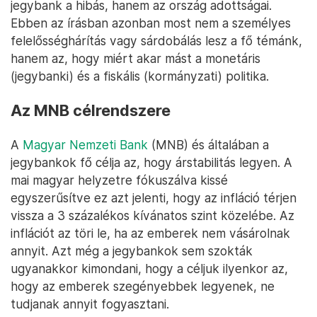
jegybank a hibás, hanem az ország adottságai.
Ebben az írásban azonban most nem a személyes
felelősséghárítás vagy sárdobálás lesz a fő témánk,
hanem az, hogy miért akar mást a monetáris
(jegybanki) és a fiskális (kormányzati) politika.
Az MNB célrendszere
A
Magyar Nemzeti Bank
(MNB) és általában a
jegybankok fő célja az, hogy árstabilitás legyen. A
mai magyar helyzetre fókuszálva kissé
egyszerűsítve ez azt jelenti, hogy az infláció térjen
vissza a 3 százalékos kívánatos szint közelébe. Az
inflációt az töri le, ha az emberek nem vásárolnak
annyit. Azt még a jegybankok sem szokták
ugyanakkor kimondani, hogy a céljuk ilyenkor az,
hogy az emberek szegényebbek legyenek, ne
tudjanak annyit fogyasztani.