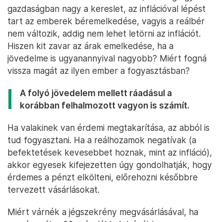
gazdaságban nagy a kereslet, az inflációval lépést
tart az emberek béremelkedése, vagyis a reálbér
nem változik, addig nem lehet letörni az inflációt.
Hiszen kit zavar az árak emelkedése, ha a
jövedelme is ugyanannyival nagyobb? Miért fogná
vissza magát az ilyen ember a fogyasztásban?
A folyó jövedelem mellett ráadásul a
korábban felhalmozott vagyon is számít.
Ha valakinek van érdemi megtakarítása, az abból is
tud fogyasztani. Ha a reálhozamok negatívak (a
befektetések kevesebbet hoznak, mint az infláció),
akkor egyesek kifejezetten úgy gondolhatják, hogy
érdemes a pénzt elkölteni, előrehozni későbbre
tervezett vásárlásokat.
Miért várnék a jégszekrény megvásárlásával, ha