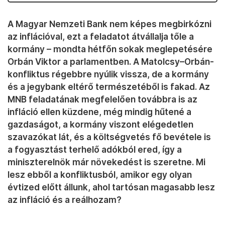
A Magyar Nemzeti Bank nem képes megbirkózni
az inflációval, ezt a feladatot átvállalja tőle a
kormány – mondta hétfőn sokak meglepetésére
Orbán Viktor a parlamentben. A Matolcsy–Orbán-
konfliktus régebbre nyúlik vissza, de a kormány
és a jegybank eltérő természetéből is fakad. Az
MNB feladatának megfelelően továbbra is az
infláció ellen küzdene, még mindig hűtené a
gazdaságot, a kormány viszont elégedetlen
szavazókat lát, és a költségvetés fő bevétele is
a fogyasztást terhelő adókból ered, így a
miniszterelnök már növekedést is szeretne. Mi
lesz ebből a konfliktusból, amikor egy olyan
évtized előtt állunk, ahol tartósan magasabb lesz
az infláció és a reálhozam?