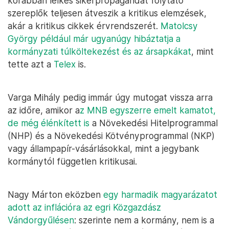
korábban lelkes sikerpropagandát folytató
szereplők teljesen átveszik a kritikus elemzések,
akár a kritikus cikkek érvrendszerét.
Matolcsy
György például már ugyanúgy hibáztatja a
kormányzati túlköltekezést és az ársapkákat
, mint
tette azt a
Telex
is.
Varga Mihály pedig immár úgy mutogat vissza arra
az időre, amikor a
z MNB egyszerre emelt kamatot,
de még élénkített is
a Növekedési Hitelprogrammal
(NHP) és a Növekedési Kötvényprogrammal (NKP)
vagy állampapír-vásárlásokkal, mint a jegybank
kormánytól független kritikusai.
Nagy Márton eközben
egy harmadik magyarázatot
adott az inflációra az egri Közgazdász
Vándorgyűlésen
: szerinte nem a kormány, nem is a