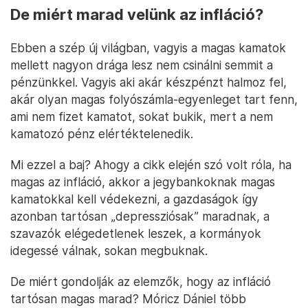
De miért marad velünk az infláció?
Ebben a szép új világban, vagyis a magas kamatok
mellett nagyon drága lesz nem csinálni semmit a
pénzünkkel. Vagyis aki akár készpénzt halmoz fel,
akár olyan magas folyószámla-egyenleget tart fenn,
ami nem fizet kamatot, sokat bukik, mert a nem
kamatozó pénz elértéktelenedik.
Mi ezzel a baj? Ahogy a cikk elején szó volt róla, ha
magas az infláció, akkor a jegybankoknak magas
kamatokkal kell védekezni, a gazdaságok így
azonban tartósan „depressziósak” maradnak, a
szavazók elégedetlenek leszek, a kormányok
idegessé válnak, sokan megbuknak.
De miért gondolják az elemzők, hogy az infláció
tartósan magas marad? Móricz Dániel több