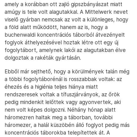
amely a korábban ott zajló gipszbányászat miatt
amúgy is tele volt alagutakkal. A Mittelwerk nevet
viselő gyárban nemcsak az volt a különleges, hogy
a föld alatt működött, hanem az is, hogy a
buchenwaldi koncentrációs táborból átvezényelt
foglyok áthelyezésével hoztak létre ott egy új
fogolytábort, amelynek lakói az alagutakban élve
dolgoztak a rakéták gyártásán.
Ebből már sejthető, hogy a körülmények talán még
a többi fogolytáborénál is rosszabbak voltak: az
éhezés és a higiénia teljes hiánya miatt
rendszeresek voltak a tífuszjárványok, az őrök
pedig mindenkit lelőttek vagy agyonvertek, aki
nem volt képes dolgozni. Néhány hónap alatt
háromezren haltak meg a táborban, további
háromezer, a halál küszöbén álló foglyot pedig más
koncentrációs táborokba telepítettek át. A