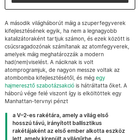
A második világháborút máig a szuperfegyverek
kifejlesztésének egyik, ha nem a legnagyobb
katalizátoraként tartjuk számon, és ezek között is
csúcsragadozónak számítanak az atomfegyverek,
amelyek máig meghatározzák a modern
had(nem)viselést. A náciknak is volt
atomprogramjuk, de nagyon messze voltak az
atombomba kifejlesztésétől, és még
egy
hajmeresztő szabotázsakció
is hátráltatta őket. A
háború vége felé viszont így is elköltöttek egy
Manhattan-tervnyi pénzt
a V–2-es rakétára, amely a világ első
hosszú távú, irányított ballisztikus
rakétájaként az első ember alkotta eszköz
lett, amely kirepült a világűrbe, és