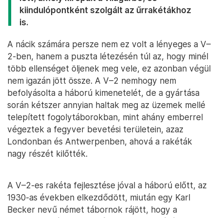
kiindulópontként szolgált az űrrakétákhoz
is.
A nácik számára persze nem ez volt a lényeges a V–
2-ben, hanem a puszta létezésén túl az, hogy minél
több ellenséget öljenek meg vele, ez azonban végül
nem igazán jött össze. A V–2 nemhogy nem
befolyásolta a háború kimenetelét, de a gyártása
során kétszer annyian haltak meg az üzemek mellé
telepített fogolytáborokban, mint ahány emberrel
végeztek a fegyver bevetési területein, azaz
Londonban és Antwerpenben, ahová a rakéták
nagy részét kilőtték.
A V–2-es rakéta fejlesztése jóval a háború előtt, az
1930-as években elkezdődött, miután egy Karl
Becker nevű német tábornok rájött, hogy a