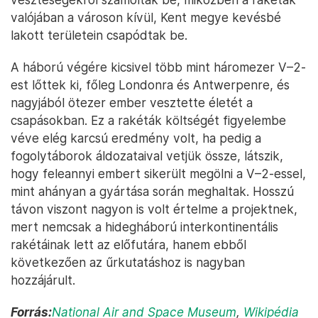
valójában a városon kívül, Kent megye kevésbé
lakott területein csapódtak be.
A háború végére kicsivel több mint háromezer V–2-
est lőttek ki, főleg Londonra és Antwerpenre, és
nagyjából ötezer ember vesztette életét a
csapásokban. Ez a rakéták költségét figyelembe
véve elég karcsú eredmény volt, ha pedig a
fogolytáborok áldozataival vetjük össze, látszik,
hogy feleannyi embert sikerült megölni a V–2-essel,
mint ahányan a gyártása során meghaltak. Hosszú
távon viszont nagyon is volt értelme a projektnek,
mert nemcsak a hidegháború interkontinentális
rakétáinak lett az előfutára, hanem ebből
következően az űrkutatáshoz is nagyban
hozzájárult.
Forrás:
National Air and Space Museum
,
Wikipédia