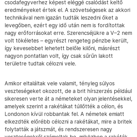
csodafegyverhez képest eléggé csalódást keltő
eredményeket értek el. A szövetségesek az akkori
technikával nem igazán tudták leszedni őket a
levegőben, ezért egy idő után nem is fordítottak
nagy erőforrásokat erre. Szerencséjükre a V–2 nem
volt tökéletes – egyrészt rengeteg pénzbe került,
így kevesebbet lehetett belőle kilőni, másrészt
nagyon pontatlan volt, így csak sűrűn lakott
területre tudtak célozni vele.
Amikor eltaláltak vele valamit, tényleg súlyos
veszteségeket okozott, de a brit hírszerzés például
sikeresen verte át a németeket olyan jelentésekkel,
amelyek szerint a rakétákat túllőtték a célon, és
Londonon kívül robbantak fel. A németek emiatt
elkezdték előrébb célozni a rakétákat, mire a britek
folytatták a játszmát, és rendszeresen nagy
veszteségekről számoltak be, miközben a rakéták