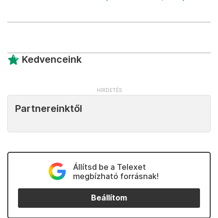
Kedvenceink
Partnereinktől
Állítsd be a Telexet
megbízható forrásnak!
Beállítom