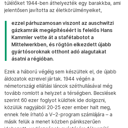
túlélőket 1944-ben áthelyezték egy barakkba, ami
jelentősen javította az életkörülményeiket,
ezzel párhuzamosan viszont az auschwitzi
gázkamrák megépítéséért is felelős Hans
Kammler vette át a stafétabotot a
Mittelwerkben, és rögtön elkezdett újabb
gyártósoroknak otthont adó alagutakat
ásatni a régióban.
Ezek a háború végéig sem készültek el, de újabb
áldozatok ezreivel jártak. 1944 végén a
németországi ellátási láncok széthullásával még
tovább romlott a helyzet a térségben. Becslések
szerint 60 ezer foglyot küldtek ide dolgozni,
közülük nagyjából 20-25 ezer ember halt meg,
ennek fele írható a V–2-program számlájára – a
másik felük a menet közben pánikszerűen