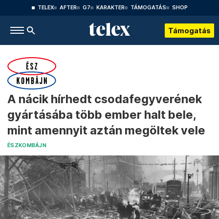
TELEX
AFTER
G7
KARAKTER
TÁMOGATÁS
SHOP
Támogatás
A nácik hírhedt csodafegyverének
gyártásába több ember halt bele,
mint amennyit aztán megöltek vele
ÉSZKOMBÁJN