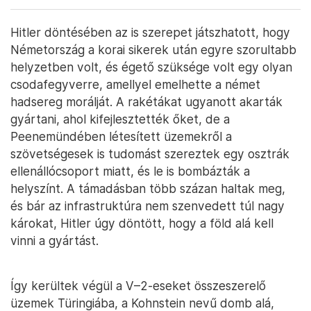
Hitler döntésében az is szerepet játszhatott, hogy
Németország a korai sikerek után egyre szorultabb
helyzetben volt, és égető szüksége volt egy olyan
csodafegyverre, amellyel emelhette a német
hadsereg morálját. A rakétákat ugyanott akarták
gyártani, ahol kifejlesztették őket, de a
Peenemündében létesített üzemekről a
szövetségesek is tudomást szereztek egy osztrák
ellenállócsoport miatt, és le is bombázták a
helyszínt. A támadásban több százan haltak meg,
és bár az infrastruktúra nem szenvedett túl nagy
károkat, Hitler úgy döntött, hogy a föld alá kell
vinni a gyártást.
Így kerültek végül a V–2-eseket összeszerelő
üzemek Türingiába, a Kohnstein nevű domb alá,