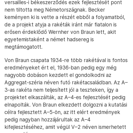
versailles-i békeszerződés ezek fejlesztését pont
nem tiltotta meg Németországnak. Becker
keményen ki is vette a részét ebből a folyamatból,
de a projekt atyja a rakéták iránt már fiatalon is
erősen érdeklődő Wernher von Braun lett, akit
egyetemistaként a német hadsereg is
megtámogatott.
Von Braun csapata 1934-re több rakétával is fontos
eredményeket ért el, 1936-ban pedig egy még
nagyobb dobáson kezdett el gondolkodni az
Aggregat-széria néven futó rakétacsaládban. Az A–
3-as rakéta nem teljesített jól a teszteken, így a
projektet elkaszálták, az A–4-es fejlesztését pedig
elnapolták. Von Braun elkezdett dolgozni a kutatási
célra fejlesztett A–5-ön, az itt elért eredmények
pedig nagyban hozzájárultak az A–4
kifejlesztéséhez, amit végül V–2 néven ismerhetett