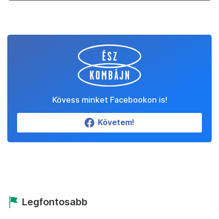
Kövess minket Facebookon is!
Követem!
Legfontosabb