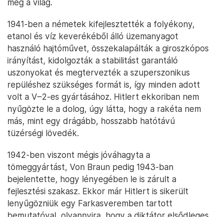
meg a világ.
1941-ben a németek kifejlesztették a folyékony,
etanol és víz keverékéből álló üzemanyagot
használó hajtóművet, összekalapálták a giroszkópos
irányítást, kidolgozták a stabilitást garantáló
uszonyokat és megtervezték a szuperszonikus
repüléshez szükséges formát is, így minden adott
volt a V–2-es gyártásához. Hitlert ekkoriban nem
nyűgözte le a dolog, úgy látta, hogy a rakéta nem
más, mint egy drágább, hosszabb hatótávú
tüzérségi lövedék.
1942-ben viszont mégis jóváhagyta a
tömeggyártást, Von Braun pedig 1943-ban
bejelentette, hogy lényegében le is zárult a
fejlesztési szakasz. Ekkor már Hitlert is sikerült
lenyűgözniük egy Farkasveremben tartott
bemutatóval, olyannyira, hogy a diktátor elsődleges