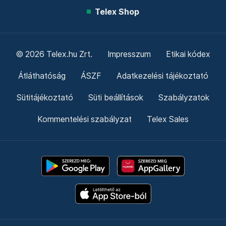
Telex Shop
© 2026 Telex.hu Zrt.
Impresszum
Etikai kódex
Átláthatóság
ÁSZF
Adatkezelési tájékoztató
Sütitájékoztató
Süti beállítások
Szabályzatok
Kommentelési szabályzat
Telex Sales